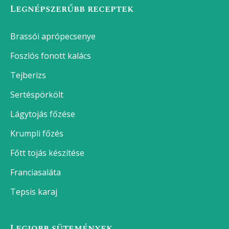
Legnépszerűbb receptek
Brassói aprópecsenye
Foszlós fonott kalács
Tejberizs
Sertéspörkölt
Lágytojás főzése
Krumpli főzés
Főtt tojás készítése
Franciasaláta
Tepsis karaj
Legjobb sütemények