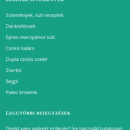
Sütemények, süti receptek
Darázsfészek
Epres-marcipános süti
Csokis kalács
Dupla csokis szelet
Zserbó
Bejgli
Paleo brownie
Legutóbbi bejegyzések
Direkt vagy indirekt grillezés? Így használd tudatosan