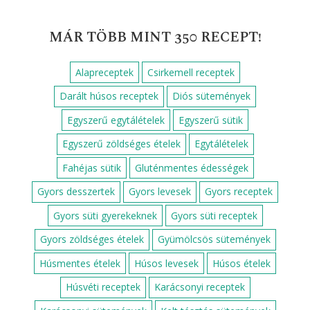
MÁR TÖBB MINT 350 RECEPT!
Alapreceptek
Csirkemell receptek
Darált húsos receptek
Diós sütemények
Egyszerű egytálételek
Egyszerű sütik
Egyszerű zöldséges ételek
Egytálételek
Fahéjas sütik
Gluténmentes édességek
Gyors desszertek
Gyors levesek
Gyors receptek
Gyors süti gyerekeknek
Gyors süti receptek
Gyors zöldséges ételek
Gyümölcsös sütemények
Húsmentes ételek
Húsos levesek
Húsos ételek
Húsvéti receptek
Karácsonyi receptek