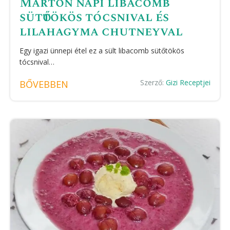
Márton napi libacomb
sütőtökös tócsnival és
lilahagyma chutneyval
Egy igazi ünnepi étel ez a sült libacomb sütőtökös
tócsnival…
Szerző:
Gizi Receptjei
BŐVEBBEN