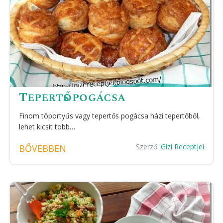
Tepertős pogácsa
Finom töpörtyűs vagy tepertős pogácsa házi tepertőből,
lehet kicsit több…
Szerző:
Gizi Receptjei
BŐVEBBEN