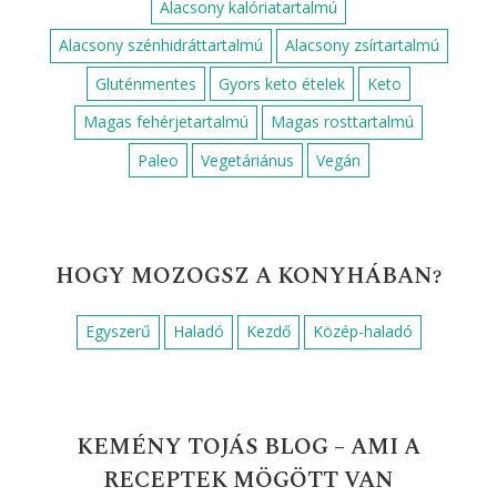
Alacsony kalóriatartalmú
Alacsony szénhidráttartalmú
Alacsony zsírtartalmú
Gluténmentes
Gyors keto ételek
Keto
Magas fehérjetartalmú
Magas rosttartalmú
Paleo
Vegetáriánus
Vegán
HOGY MOZOGSZ A KONYHÁBAN?
Egyszerű
Haladó
Kezdő
Közép-haladó
KEMÉNY TOJÁS BLOG – AMI A
RECEPTEK MÖGÖTT VAN