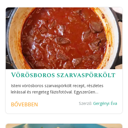
Vörösboros szarvaspörkölt
Isteni vörösboros szarvaspörkölt recept, részletes
leírással és rengeteg fázisfotóval. Egyszerűen…
Szerző:
Gergényi Éva
BŐVEBBEN