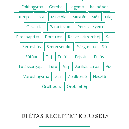
Fokhagyma
Gomba
Hagyma
Kakaópor
Krumpli
Liszt
Mazsola
Mustár
Méz
Olaj
Olíva olaj
Paradicsom
Petrezselyem
Pirospaprika
Porcukor
Reszelt citromhéj
Sajt
Sertéshús
Szerecsendió
Sárgarépa
Só
Sütőpor
Tej
Tejföl
Tejszín
Tojás
Tojássárgája
Túró
Vaj
Vaníliás cukor
Víz
Vöröshagyma
Zsír
Zöldborsó
Élesztő
Őrölt bors
Őrölt fahéj
DIÉTÁS RECEPTET KERESEL?