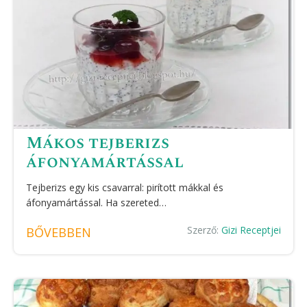
Mákos tejberizs
áfonyamártással
Tejberizs egy kis csavarral: pirított mákkal és
áfonyamártással. Ha szereted…
Szerző:
Gizi Receptjei
BŐVEBBEN