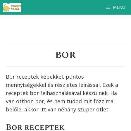
Kilépés
MENÜ
a
tartalomba
BOR
Bor receptek képekkel, pontos
mennyiségekkel és részletes leírással. Ezek a
receptek
bor
felhasználásával készülnek. Ha
van otthon
bor
, és nem tudod mit főzz ma
belőle, akkor itt van néhány szuper ötlet!
Bor receptek