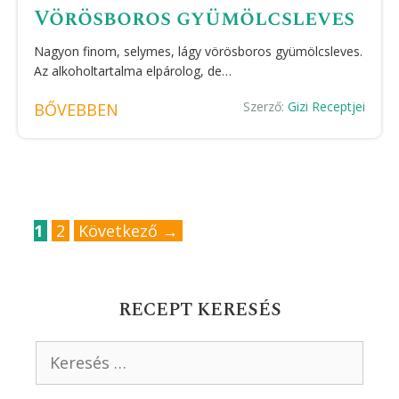
Vörösboros gyümölcsleves
Nagyon finom, selymes, lágy vörösboros gyümölcsleves.
Az alkoholtartalma elpárolog, de…
Szerző:
Gizi Receptjei
BŐVEBBEN
Oldal
Oldal
1
2
Következő
→
RECEPT KERESÉS
Keresés: