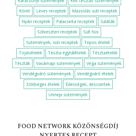
Karácsonyi sütemények
Kelt tésztás sütemények
Köret
Leves receptek
Mazsolás süti receptek
Nyári receptek
Palacsinta receptek
Saláták
Szilveszteri receptek
Sült hús
Sütemények, süti receptek
Tepsis ételek
Tojásételek
Tészta egytálételek
Tésztaételek
Tészták
Vasárnapi sütemények
Vega sütemények
Vendégváró sütemények
Vendégváró ételek
Zöldséges ételek
Édességek, desszertek
Ünnepi sütemények
FOOD NETWORK KÖZÖNSÉGDÍJ
NYERTES RECEPT