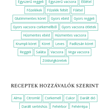
Egyszerű reggeli
Egyszerű vacsora
Előétel
Főzelékek
Főzelék feltét
Főétel
Gluténmentes köret
Gyors ebéd
Gyors reggeli
Gyors vacsora csirkemellből
Gyors vacsora ötletek
Húsmentes ebéd
Húsmentes vacsora
Krumpli köret
Köret
Leves
Padlizsán köret
Reggeli
Saláta
Vacsora
Vega vacsora
Zöldségköretek
RECEPTEK HOZZÁVALÓK SZERINT
Alma
Citromlé
Csirkemell
Cukor
Darált dió
Darált sertéshús
Fehérbor
Fehérrépa