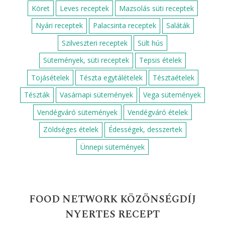
Köret
Leves receptek
Mazsolás süti receptek
Nyári receptek
Palacsinta receptek
Saláták
Szilveszteri receptek
Sült hús
Sütemények, süti receptek
Tepsis ételek
Tojásételek
Tészta egytálételek
Tésztaételek
Tészták
Vasárnapi sütemények
Vega sütemények
Vendégváró sütemények
Vendégváró ételek
Zöldséges ételek
Édességek, desszertek
Ünnepi sütemények
FOOD NETWORK KÖZÖNSÉGDÍJ
NYERTES RECEPT