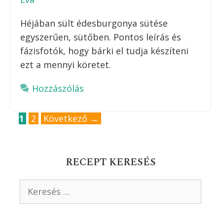
Héjában sült édesburgonya sütése
egyszerűen, sütőben. Pontos leírás és
fázisfotók, hogy bárki el tudja készíteni
ezt a mennyi köretet.
Hozzászólás
Oldal
Oldal
1
2
Következő
→
RECEPT KERESÉS
Keresés: