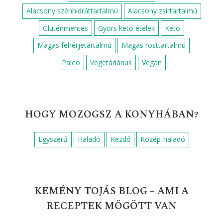
Alacsony szénhidráttartalmú
Alacsony zsírtartalmú
Gluténmentes
Gyors keto ételek
Keto
Magas fehérjetartalmú
Magas rosttartalmú
Paleo
Vegetáriánus
Vegán
HOGY MOZOGSZ A KONYHÁBAN?
Egyszerű
Haladó
Kezdő
Közép-haladó
KEMÉNY TOJÁS BLOG – AMI A
RECEPTEK MÖGÖTT VAN