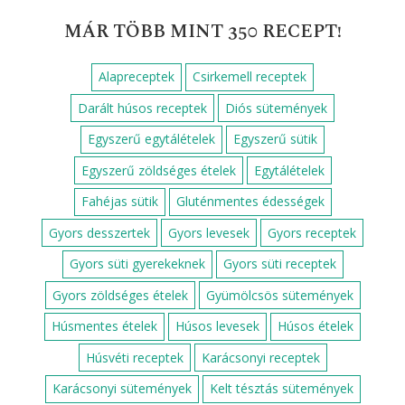
MÁR TÖBB MINT 350 RECEPT!
Alapreceptek
Csirkemell receptek
Darált húsos receptek
Diós sütemények
Egyszerű egytálételek
Egyszerű sütik
Egyszerű zöldséges ételek
Egytálételek
Fahéjas sütik
Gluténmentes édességek
Gyors desszertek
Gyors levesek
Gyors receptek
Gyors süti gyerekeknek
Gyors süti receptek
Gyors zöldséges ételek
Gyümölcsös sütemények
Húsmentes ételek
Húsos levesek
Húsos ételek
Húsvéti receptek
Karácsonyi receptek
Karácsonyi sütemények
Kelt tésztás sütemények