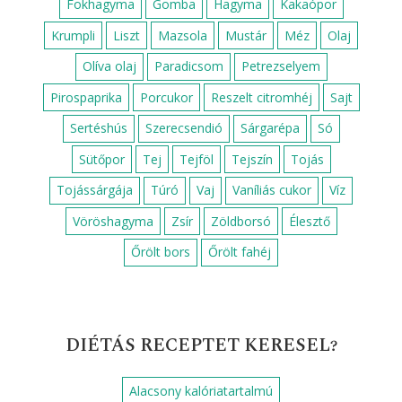
Fokhagyma
Gomba
Hagyma
Kakaópor
Krumpli
Liszt
Mazsola
Mustár
Méz
Olaj
Olíva olaj
Paradicsom
Petrezselyem
Pirospaprika
Porcukor
Reszelt citromhéj
Sajt
Sertéshús
Szerecsendió
Sárgarépa
Só
Sütőpor
Tej
Tejföl
Tejszín
Tojás
Tojássárgája
Túró
Vaj
Vaníliás cukor
Víz
Vöröshagyma
Zsír
Zöldborsó
Élesztő
Őrölt bors
Őrölt fahéj
DIÉTÁS RECEPTET KERESEL?
Alacsony kalóriatartalmú