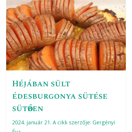
Héjában sült
édesburgonya sütése
sütőben
2024. január 21.
A cikk szerzője:
Gergényi
Éva