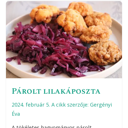
Párolt lilakáposzta
2024. február 5.
A cikk szerzője:
Gergényi
Éva
A tökéletes hagyományos párolt