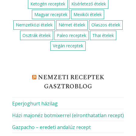
Ketogén receptek
Kísérletező ételek
Magyar receptek
Mexikói ételek
Nemzetközi ételek
Német ételek
Olaszos ételek
Osztrák ételek
Paleo receptek
Thai ételek
Vegán receptek
NEMZETI RECEPTEK
GASZTROBLOG
Eperjoghurt házilag
Házi majonéz botmixerrel (elronthatatlan recept)
Gazpacho – eredeti andalúz recept