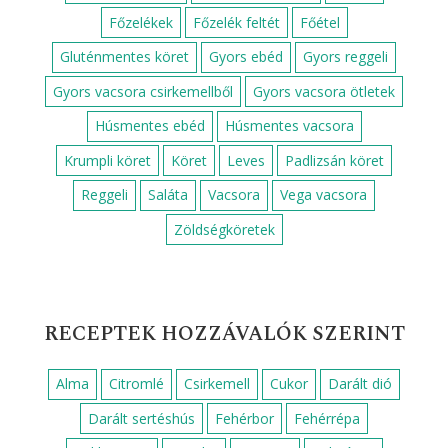
Főzelékek
Főzelék feltét
Főétel
Gluténmentes köret
Gyors ebéd
Gyors reggeli
Gyors vacsora csirkemellből
Gyors vacsora ötletek
Húsmentes ebéd
Húsmentes vacsora
Krumpli köret
Köret
Leves
Padlizsán köret
Reggeli
Saláta
Vacsora
Vega vacsora
Zöldségköretek
RECEPTEK HOZZÁVALÓK SZERINT
Alma
Citromlé
Csirkemell
Cukor
Darált dió
Darált sertéshús
Fehérbor
Fehérrépa