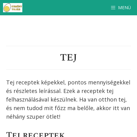
Kilépés
MENÜ
a
tartalomba
TEJ
Tej receptek képekkel, pontos mennyiségekkel
és részletes leírással. Ezek a receptek
tej
felhasználásával készülnek. Ha van otthon
tej
,
és nem tudod mit főzz ma belőle, akkor itt van
néhány szuper ötlet!
Tej receptek