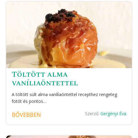
Töltött alma
vaníliaöntettel
A töltött sült alma vanílíaöntettel recepthez rengeteg
fotót és pontos…
Szerző:
Gergényi Éva
BŐVEBBEN