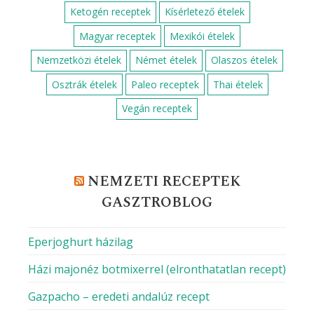
Ketogén receptek
Kísérletező ételek
Magyar receptek
Mexikói ételek
Nemzetközi ételek
Német ételek
Olaszos ételek
Osztrák ételek
Paleo receptek
Thai ételek
Vegán receptek
NEMZETI RECEPTEK
GASZTROBLOG
Eperjoghurt házilag
Házi majonéz botmixerrel (elronthatatlan recept)
Gazpacho – eredeti andalúz recept