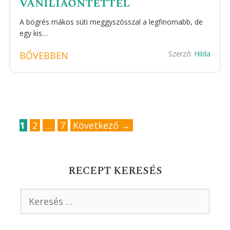
vaníliaöntettel
A bögrés mákos süti meggyszósszal a legfinomabb, de
egy kis…
Szerző:
Hilda
BŐVEBBEN
Oldal
Oldal
Oldal
1
2
…
7
Következő
→
RECEPT KERESÉS
Keresés: