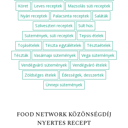
Köret
Leves receptek
Mazsolás süti receptek
Nyári receptek
Palacsinta receptek
Saláták
Szilveszteri receptek
Sült hús
Sütemények, süti receptek
Tepsis ételek
Tojásételek
Tészta egytálételek
Tésztaételek
Tészták
Vasárnapi sütemények
Vega sütemények
Vendégváró sütemények
Vendégváró ételek
Zöldséges ételek
Édességek, desszertek
Ünnepi sütemények
FOOD NETWORK KÖZÖNSÉGDÍJ
NYERTES RECEPT