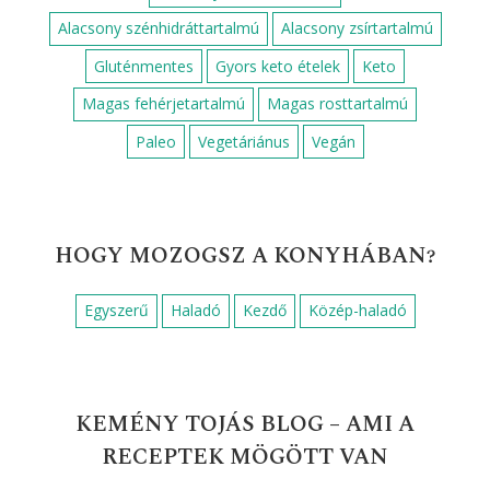
Alacsony szénhidráttartalmú
Alacsony zsírtartalmú
Gluténmentes
Gyors keto ételek
Keto
Magas fehérjetartalmú
Magas rosttartalmú
Paleo
Vegetáriánus
Vegán
HOGY MOZOGSZ A KONYHÁBAN?
Egyszerű
Haladó
Kezdő
Közép-haladó
KEMÉNY TOJÁS BLOG – AMI A
RECEPTEK MÖGÖTT VAN