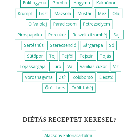
Fokhagyma
Gomba
Hagyma
Kakaópor
Krumpli
Liszt
Mazsola
Mustár
Méz
Olaj
Olíva olaj
Paradicsom
Petrezselyem
Pirospaprika
Porcukor
Reszelt citromhéj
Sajt
Sertéshús
Szerecsendió
Sárgarépa
Só
Sütőpor
Tej
Tejföl
Tejszín
Tojás
Tojássárgája
Túró
Vaj
Vaníliás cukor
Víz
Vöröshagyma
Zsír
Zöldborsó
Élesztő
Őrölt bors
Őrölt fahéj
DIÉTÁS RECEPTET KERESEL?
Alacsony kalóriatartalmú