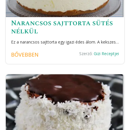
Narancsos sajttorta sütés
nélkül
Ez a narancsos sajttorta egy igazi édes álom. A kekszes…
Szerző:
Gizi Receptjei
BŐVEBBEN