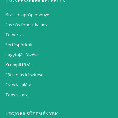
Legnépszerűbb receptek
Brassói aprópecsenye
Foszlós fonott kalács
Tejberizs
Sertéspörkölt
Lágytojás főzése
Krumpli főzés
Főtt tojás készítése
Franciasaláta
Tepsis karaj
Legjobb sütemények