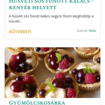
Húsvéti sós fonott kalács –
kenyér helyett
A húsvéti sós fonott kalács nagyon finom kiegészítője a
húsvéti…
Szerző:
Hilda
BŐVEBBEN
Gyümölcskosárka