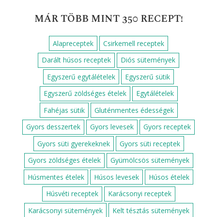
MÁR TÖBB MINT 350 RECEPT!
Alapreceptek
Csirkemell receptek
Darált húsos receptek
Diós sütemények
Egyszerű egytálételek
Egyszerű sütik
Egyszerű zöldséges ételek
Egytálételek
Fahéjas sütik
Gluténmentes édességek
Gyors desszertek
Gyors levesek
Gyors receptek
Gyors süti gyerekeknek
Gyors süti receptek
Gyors zöldséges ételek
Gyümölcsös sütemények
Húsmentes ételek
Húsos levesek
Húsos ételek
Húsvéti receptek
Karácsonyi receptek
Karácsonyi sütemények
Kelt tésztás sütemények