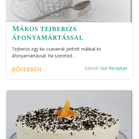
Mákos tejberizs
áfonyamártással
Tejberizs egy kis csavarral: pirított mákkal és
áfonyamártással. Ha szereted…
Szerző:
Gizi Receptjei
BŐVEBBEN