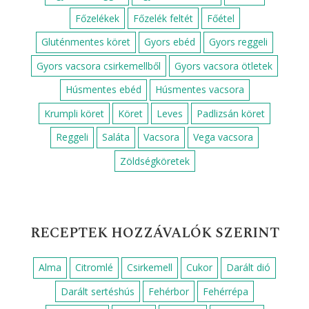
Főzelékek
Főzelék feltét
Főétel
Gluténmentes köret
Gyors ebéd
Gyors reggeli
Gyors vacsora csirkemellből
Gyors vacsora ötletek
Húsmentes ebéd
Húsmentes vacsora
Krumpli köret
Köret
Leves
Padlizsán köret
Reggeli
Saláta
Vacsora
Vega vacsora
Zöldségköretek
RECEPTEK HOZZÁVALÓK SZERINT
Alma
Citromlé
Csirkemell
Cukor
Darált dió
Darált sertéshús
Fehérbor
Fehérrépa