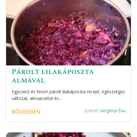
Párolt lilakáposzta
almával
Egyszerű és finom párolt lilakáposzta recept, egészséges
változat, almaecettel és…
Szerző:
Gergényi Éva
BŐVEBBEN