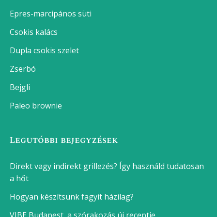
Epres-marcipános süti
Csokis kalács
Dupla csokis szelet
Zserbó
Bejgli
Paleo brownie
Legutóbbi bejegyzések
Direkt vagy indirekt grillezés? Így használd tudatosan
a hőt
Hogyan készítsünk fagyit házilag?
VIBE Budapest, a szórakozás új receptje