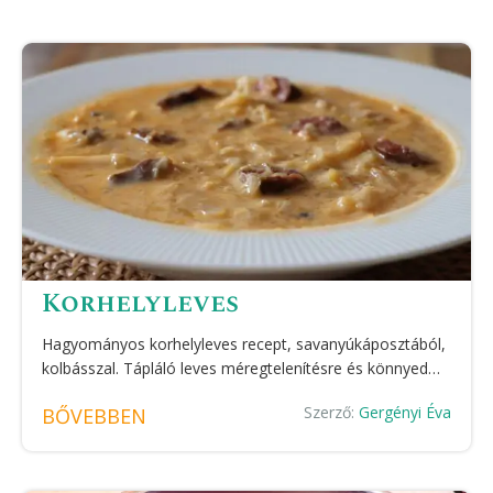
Korhelyleves
Hagyományos korhelyleves recept, savanyúkáposztából,
kolbásszal. Tápláló leves méregtelenítésre és könnyed…
Szerző:
Gergényi Éva
BŐVEBBEN