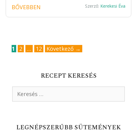
Szerző:
Kerekesi Éva
BŐVEBBEN
Oldal
Oldal
Oldal
1
2
…
12
Következő
→
RECEPT KERESÉS
Keresés:
LEGNÉPSZERŰBB SÜTEMÉNYEK