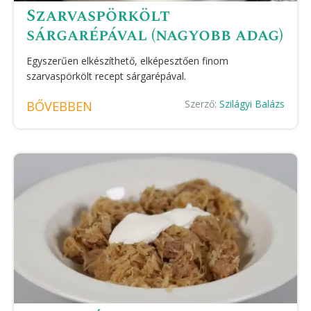
Szarvaspörkölt
sárgarépával (nagyobb adag)
Egyszerűen elkészíthető, elképesztően finom
szarvaspörkölt recept sárgarépával.
Szerző:
Szilágyi Balázs
BŐVEBBEN