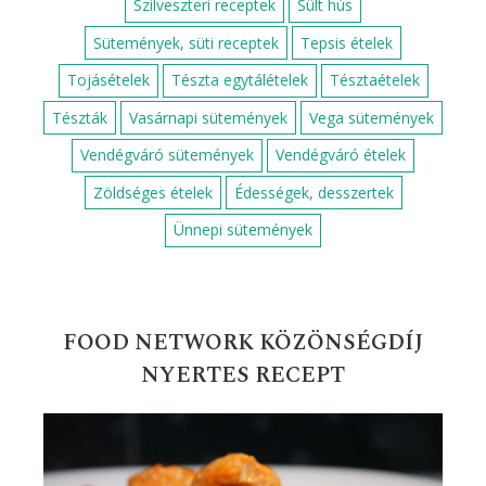
Szilveszteri receptek
Sült hús
Sütemények, süti receptek
Tepsis ételek
Tojásételek
Tészta egytálételek
Tésztaételek
Tészták
Vasárnapi sütemények
Vega sütemények
Vendégváró sütemények
Vendégváró ételek
Zöldséges ételek
Édességek, desszertek
Ünnepi sütemények
FOOD NETWORK KÖZÖNSÉGDÍJ
NYERTES RECEPT