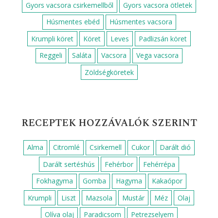
Gyors vacsora csirkemellből
Gyors vacsora ötletek
Húsmentes ebéd
Húsmentes vacsora
Krumpli köret
Köret
Leves
Padlizsán köret
Reggeli
Saláta
Vacsora
Vega vacsora
Zöldségköretek
RECEPTEK HOZZÁVALÓK SZERINT
Alma
Citromlé
Csirkemell
Cukor
Darált dió
Darált sertéshús
Fehérbor
Fehérrépa
Fokhagyma
Gomba
Hagyma
Kakaópor
Krumpli
Liszt
Mazsola
Mustár
Méz
Olaj
Olíva olaj
Paradicsom
Petrezselyem