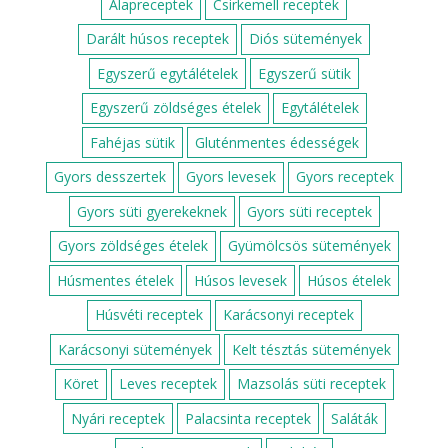
Alapreceptek
Csirkemell receptek
Darált húsos receptek
Diós sütemények
Egyszerű egytálételek
Egyszerű sütik
Egyszerű zöldséges ételek
Egytálételek
Fahéjas sütik
Gluténmentes édességek
Gyors desszertek
Gyors levesek
Gyors receptek
Gyors süti gyerekeknek
Gyors süti receptek
Gyors zöldséges ételek
Gyümölcsös sütemények
Húsmentes ételek
Húsos levesek
Húsos ételek
Húsvéti receptek
Karácsonyi receptek
Karácsonyi sütemények
Kelt tésztás sütemények
Köret
Leves receptek
Mazsolás süti receptek
Nyári receptek
Palacsinta receptek
Saláták