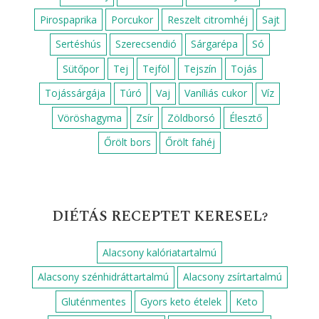
Pirospaprika
Porcukor
Reszelt citromhéj
Sajt
Sertéshús
Szerecsendió
Sárgarépa
Só
Sütőpor
Tej
Tejföl
Tejszín
Tojás
Tojássárgája
Túró
Vaj
Vaníliás cukor
Víz
Vöröshagyma
Zsír
Zöldborsó
Élesztő
Őrölt bors
Őrölt fahéj
DIÉTÁS RECEPTET KERESEL?
Alacsony kalóriatartalmú
Alacsony szénhidráttartalmú
Alacsony zsírtartalmú
Gluténmentes
Gyors keto ételek
Keto