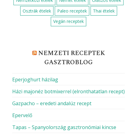
Nemzetközi ételek
Német ételek
Olaszos ételek
Osztrák ételek
Paleo receptek
Thai ételek
Vegán receptek
NEMZETI RECEPTEK
GASZTROBLOG
Eperjoghurt házilag
Házi majonéz botmixerrel (elronthatatlan recept)
Gazpacho – eredeti andalúz recept
Epervelő
Tapas – Spanyolország gasztronómiai kincse