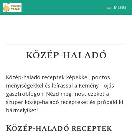
Kilépés
MENÜ
a
tartalomba
KÖZÉP-HALADÓ
Közép-haladó receptek képekkel, pontos
menyiségekkel és leírással a Kemény Tojás
gasztroblogon. Nézd meg most ezeket a
szuper
közép-haladó
recepteket és próbáld ki
bármelyiket!
Közép-haladó receptek