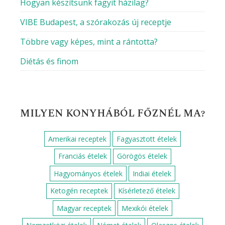
Hogyan készítsünk fagyit házilag?
VIBE Budapest, a szórakozás új receptje
Többre vagy képes, mint a rántotta?
Diétás és finom
MILYEN KONYHÁBÓL FŐZNÉL MA?
Amerikai receptek
Fagyasztott ételek
Franciás ételek
Görögös ételek
Hagyományos ételek
Indiai ételek
Ketogén receptek
Kísérletező ételek
Magyar receptek
Mexikói ételek