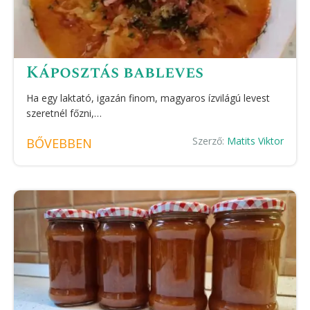
Káposztás bableves
Ha egy laktató, igazán finom, magyaros ízvilágú levest
szeretnél főzni,…
Szerző:
Matits Viktor
BŐVEBBEN