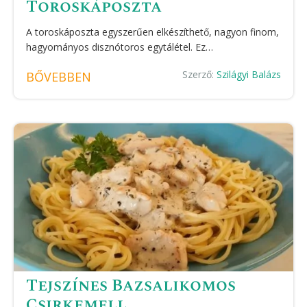
Toroskáposzta
A toroskáposzta egyszerűen elkészíthető, nagyon finom,
hagyományos disznótoros egytálétel. Ez…
Szerző:
Szilágyi Balázs
BŐVEBBEN
Tejszínes Bazsalikomos
Csirkemell