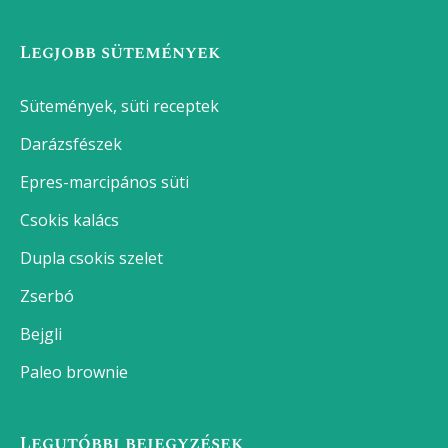
Legjobb sütemények
Sütemények, süti receptek
Darázsfészek
Epres-marcipános süti
Csokis kalács
Dupla csokis szelet
Zserbó
Bejgli
Paleo brownie
Legutóbbi bejegyzések