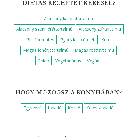
DIÉTÁS RECEPTET KERESEL?
Alacsony kalóriatartalmú
Alacsony szénhidráttartalmú
Alacsony zsírtartalmú
Gluténmentes
Gyors keto ételek
Keto
Magas fehérjetartalmú
Magas rosttartalmú
Paleo
Vegetáriánus
Vegán
HOGY MOZOGSZ A KONYHÁBAN?
Egyszerű
Haladó
Kezdő
Közép-haladó