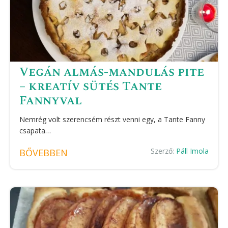
Vegán almás-mandulás pite
– kreatív sütés Tante
Fannyval
Nemrég volt szerencsém részt venni egy, a Tante Fanny
csapata…
Szerző:
Páll Imola
BŐVEBBEN