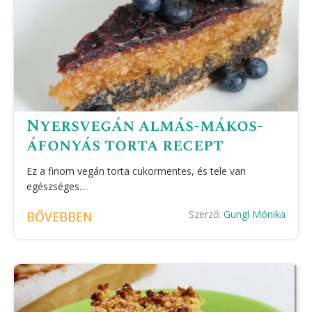
Nyersvegán almás-mákos-
áfonyás torta recept
Ez a finom vegán torta cukormentes, és tele van
egészséges…
Szerző:
Gungl Mónika
BŐVEBBEN