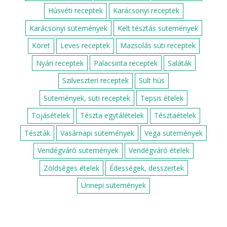
Húsvéti receptek
Karácsonyi receptek
Karácsonyi sütemények
Kelt tésztás sütemények
Köret
Leves receptek
Mazsolás süti receptek
Nyári receptek
Palacsinta receptek
Saláták
Szilveszteri receptek
Sült hús
Sütemények, süti receptek
Tepsis ételek
Tojásételek
Tészta egytálételek
Tésztaételek
Tészták
Vasárnapi sütemények
Vega sütemények
Vendégváró sütemények
Vendégváró ételek
Zöldséges ételek
Édességek, desszertek
Ünnepi sütemények