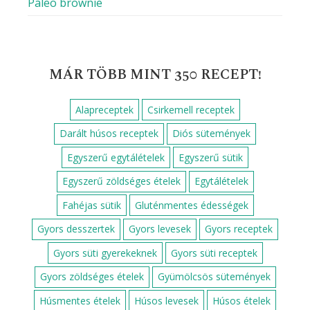
Paleo brownie
MÁR TÖBB MINT 350 RECEPT!
Alapreceptek
Csirkemell receptek
Darált húsos receptek
Diós sütemények
Egyszerű egytálételek
Egyszerű sütik
Egyszerű zöldséges ételek
Egytálételek
Fahéjas sütik
Gluténmentes édességek
Gyors desszertek
Gyors levesek
Gyors receptek
Gyors süti gyerekeknek
Gyors süti receptek
Gyors zöldséges ételek
Gyümölcsös sütemények
Húsmentes ételek
Húsos levesek
Húsos ételek