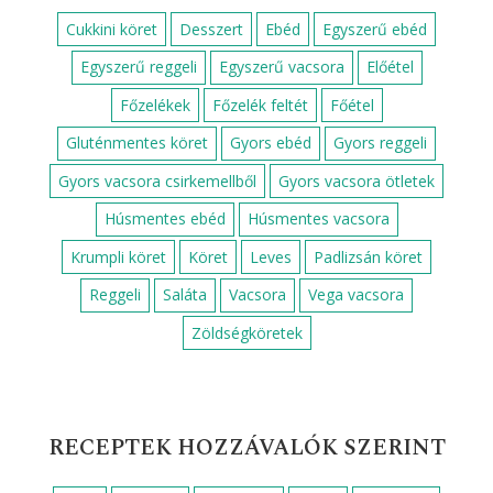
Cukkini köret
Desszert
Ebéd
Egyszerű ebéd
Egyszerű reggeli
Egyszerű vacsora
Előétel
Főzelékek
Főzelék feltét
Főétel
Gluténmentes köret
Gyors ebéd
Gyors reggeli
Gyors vacsora csirkemellből
Gyors vacsora ötletek
Húsmentes ebéd
Húsmentes vacsora
Krumpli köret
Köret
Leves
Padlizsán köret
Reggeli
Saláta
Vacsora
Vega vacsora
Zöldségköretek
RECEPTEK HOZZÁVALÓK SZERINT