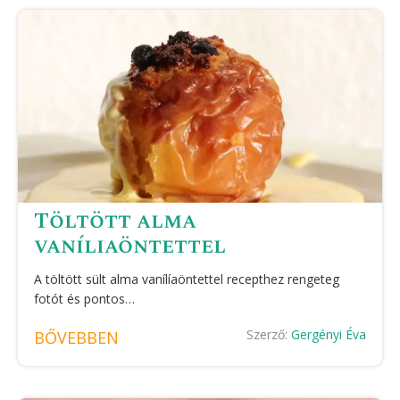
Töltött alma
vaníliaöntettel
A töltött sült alma vanílíaöntettel recepthez rengeteg
fotót és pontos…
Szerző:
Gergényi Éva
BŐVEBBEN