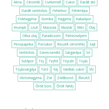
Alma
Citromlé
Csirkemell
Cukor
Darált dió
Darált sertéshús
Fehérbor
Fehérrépa
Fokhagyma
Gomba
Hagyma
Kakaópor
Krumpli
Liszt
Mazsola
Mustár
Méz
Olaj
Olíva olaj
Paradicsom
Petrezselyem
Pirospaprika
Porcukor
Reszelt citromhéj
Sajt
Sertéshús
Szerecsendió
Sárgarépa
Só
Sütőpor
Tej
Tejföl
Tejszín
Tojás
Tojássárgája
Túró
Vaj
Vaníliás cukor
Víz
Vöröshagyma
Zsír
Zöldborsó
Élesztő
Őrölt bors
Őrölt fahéj