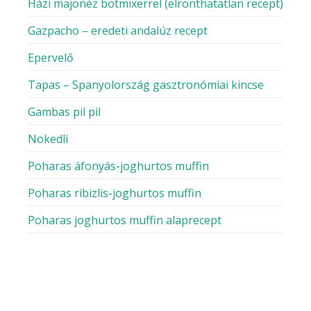
Házi majonéz botmixerrel (elronthatatlan recept)
Gazpacho – eredeti andalúz recept
Epervelő
Tapas – Spanyolország gasztronómiai kincse
Gambas pil pil
Nokedli
Poharas áfonyás-joghurtos muffin
Poharas ribizlis-joghurtos muffin
Poharas joghurtos muffin alaprecept