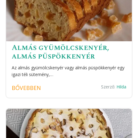
Almás gyümölcskenyér,
almás püspökkenyér
Az almás gyümölcskenyér vagy almás püspökkenyér egy
igazi téli sütemény,…
Szerző:
Hilda
BŐVEBBEN