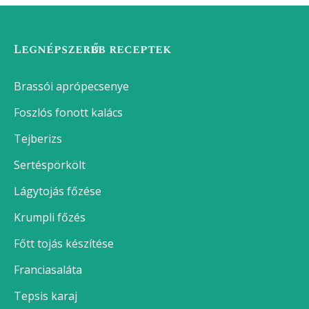
Legnépszerűbb receptek
Brassói aprópecsenye
Foszlós fonott kalács
Tejberizs
Sertéspörkölt
Lágytojás főzése
Krumpli főzés
Főtt tojás készítése
Franciasaláta
Tepsis karaj