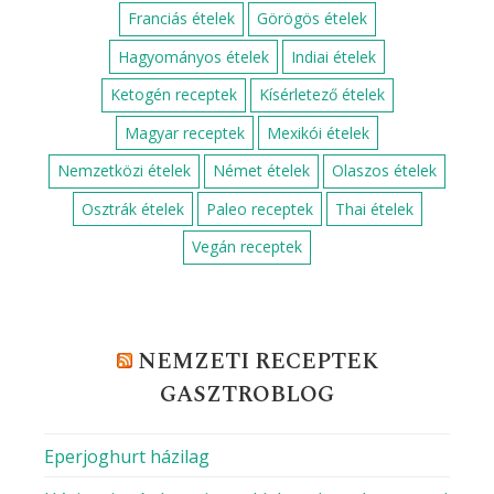
Franciás ételek
Görögös ételek
Hagyományos ételek
Indiai ételek
Ketogén receptek
Kísérletező ételek
Magyar receptek
Mexikói ételek
Nemzetközi ételek
Német ételek
Olaszos ételek
Osztrák ételek
Paleo receptek
Thai ételek
Vegán receptek
NEMZETI RECEPTEK
GASZTROBLOG
Eperjoghurt házilag