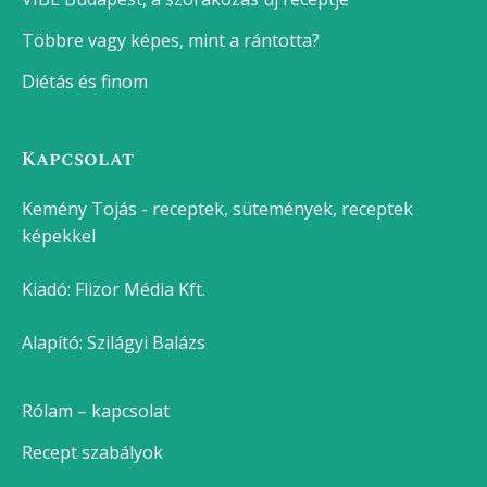
Sütemények, süti receptek
Darázsfészek
Epres-marcipános süti
Csokis kalács
Dupla csokis szelet
Zserbó
Bejgli
Paleo brownie
Legutóbbi bejegyzések
Direkt vagy indirekt grillezés? Így használd tudatosan
a hőt