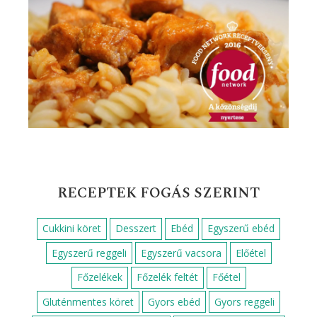
Köret
Leves receptek
Mazsolás süti receptek
Nyári receptek
Palacsinta receptek
Saláták
Szilveszteri receptek
Sült hús
Sütemények, süti receptek
Tepsis ételek
Tojásételek
Tészta egytálételek
Tésztaételek
Tészták
Vasárnapi sütemények
Vega sütemények
Vendégváró sütemények
Vendégváró ételek
Zöldséges ételek
Édességek, desszertek
Ünnepi sütemények
FOOD NETWORK KÖZÖNSÉGDÍJ
NYERTES RECEPT