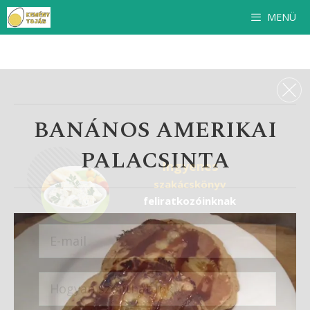
Ingyenes
szakácskönyv
feliratkozóinknak