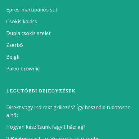
Brassói aprópecsenye
Foszlós fonott kalács
Tejberizs
Sertéspörkölt
Lágytojás főzése
Krumpli főzés
Főtt tojás készítése
Franciasaláta
Tepsis karaj
Legjobb sütemények