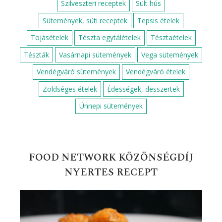
MÁR TÖBB MINT 350 RECEPT!
Alapreceptek
Csirkemell receptek
Darált húsos receptek
Diós sütemények
Egyszerű egytálételek
Egyszerű sütik
Egyszerű zöldséges ételek
Egytálételek
Fahéjas sütik
Gluténmentes édességek
Gyors desszertek
Gyors levesek
Gyors receptek
Gyors süti gyerekeknek
Gyors süti receptek
Gyors zöldséges ételek
Gyümölcsös sütemények
Húsmentes ételek
Húsos levesek
Húsos ételek
Húsvéti receptek
Karácsonyi receptek
Karácsonyi sütemények
Kelt tésztás sütemények