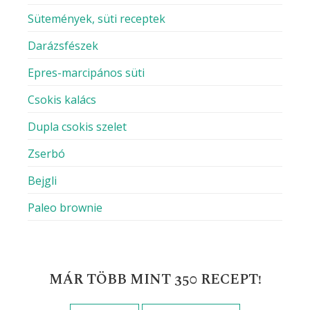
Honlap
A nevem, e-mail címem, és weboldalcímem
mentése a böngészőben a következő
hozzászólásomhoz.
RECEPT KERESÉS
Keresés: