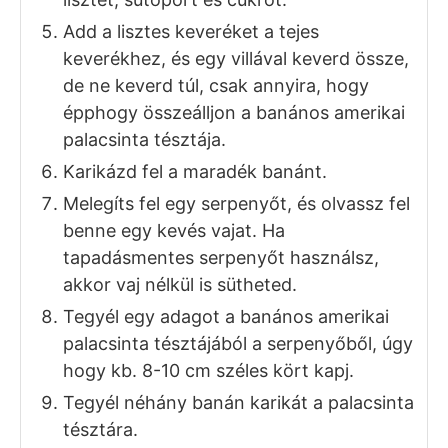
2
ek
vaj
1
db
érett banán
(villával összetörve)
3
db
banán
(felkarikázva)
Sütéshez, tálaláshoz
vaj
banán
juharszirup
ELKÉSZÍTÉS
Üsd egy tálba a tojást, add hozzá a sót és
habard el.
Add a villával összetört 1 db banánt a
tojáshoz és keverd simára.
Add a szoba hőmérsékletű tejet, és a
felolvasztott de már nem forró vajat a