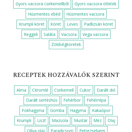
RECEPTEK FOGÁS SZERINT
Cukkini köret
Desszert
Ebéd
Egyszerű ebéd
Egyszerű reggeli
Egyszerű vacsora
Előétel