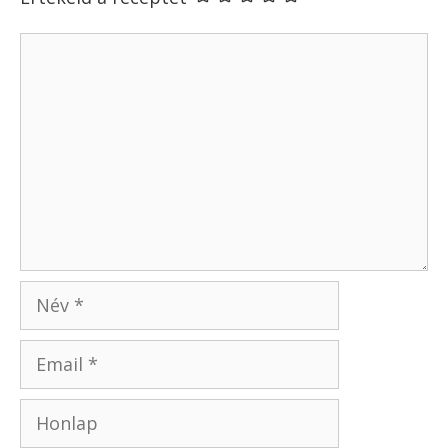
Gyümölcsnyárs gyerekekkel
Krumplis palacsinta