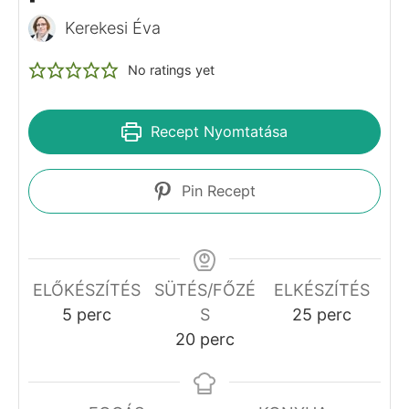
Az amerikai palacsintát általában öntetekkel,
és különféle feltétekkel szokták tálalni. A
banános amerikai palacsintához jól passzol a
karamell öntet
,
csokiöntet
vagy a
juharszirup
.
A recept eredetileg az
amerikaipalacsinta.com
weboldalon jelent meg, ahol további amerikai
palacsinta recepteket találsz.