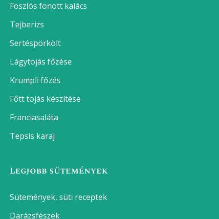
Epervelő
Tapas – Spanyolország gasztronómiai kincse
Gambas pil pil
Nokedli
Poharas áfonyás-joghurtos muffin
Poharas ribizlis-joghurtos muffin
Poharas joghurtos muffin alaprecept
Legnépszerűbb receptek