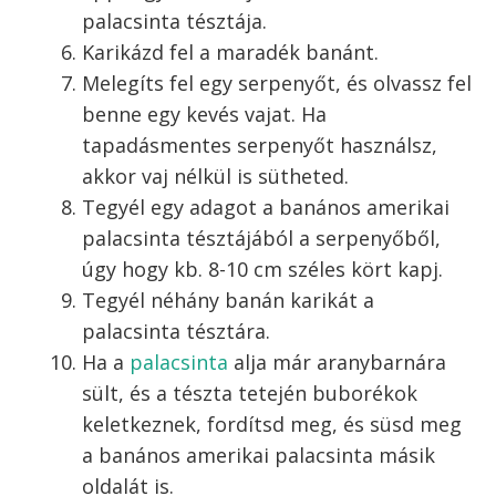
amerikai palacsinta, garantáltan imádni fogod!
Banános amerikai
palacsinta elkészítése:
Üsd egy tálba a tojást, add hozzá a sót
és habard el.
Add a villával összetört 1 db banánt a
tojáshoz és keverd simára.
Add a szoba hőmérsékletű tejet, és a
felolvasztott de már nem forró vajat a
tojásos keverékhez.
Egy másik edényben keverd össze a
lisztet, sütőport és cukrot.
Add a lisztes keveréket a tejes