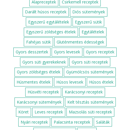
LEGNÉPSZERŰBB SÜTEMÉNYEK
Sütemények, süti receptek
Darázsfészek
Epres-marcipános süti
Csokis kalács
Dupla csokis szelet
Zserbó
Bejgli
Paleo brownie