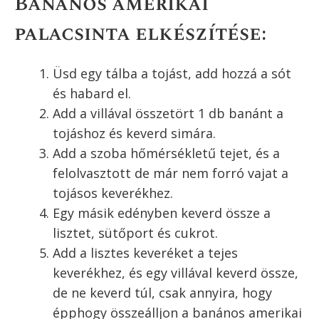
A cikk szerzője:
Kerekesi Éva
Ugrás a recepthez
Recept nyomtatása
Banán imádók figyelem! Ez egy extrán
banános
amerikai palacsinta
, ugyanis sütés előtt és
sütés közben is kerül banán a palacsinta
tésztájába. Látványos és isteni finom ez az