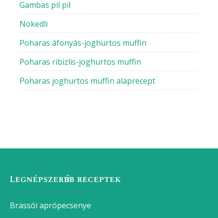
Ketogén receptek
Kísérletező ételek
Magyar receptek
Mexikói ételek
Nemzetközi ételek
Német ételek
Olaszos ételek
Osztrák ételek
Paleo receptek
Thai ételek
Vegán receptek
NEMZETI RECEPTEK
GASZTROBLOG
Eperjoghurt házilag
Házi majonéz botmixerrel (elronthatatlan recept)
Gazpacho – eredeti andalúz recept