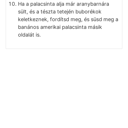
tojásos keverékhez.
Egy másik edényben keverd össze a
lisztet, sütőport és cukrot.
Add a lisztes keveréket a tejes
keverékhez, és egy villával keverd össze,
de ne keverd túl, csak annyira, hogy
épphogy összeálljon a banános amerikai
palacsinta tésztája.
Karikázd fel a maradék banánt.
Melegíts fel egy serpenyőt, és olvassz fel
benne egy kevés vajat. Ha
tapadásmentes serpenyőt használsz,
akkor vaj nélkül is sütheted.
Tegyél egy adagot a banános amerikai
palacsinta tésztájából a serpenyőből, úgy
hogy kb. 8-10 cm széles kört kapj.