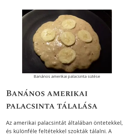
keverékhez, és egy villával keverd össze,
de ne keverd túl, csak annyira, hogy
épphogy összeálljon a banános amerikai
palacsinta tésztája.
Karikázd fel a maradék banánt.
Melegíts fel egy serpenyőt, és olvassz fel
benne egy kevés vajat. Ha
tapadásmentes serpenyőt használsz,
akkor vaj nélkül is sütheted.
Tegyél egy adagot a banános amerikai
palacsinta tésztájából a serpenyőből,
úgy hogy kb. 8-10 cm széles kört kapj.
Tegyél néhány banán karikát a
palacsinta tésztára.
Ha a
palacsinta
alja már aranybarnára
sült, és a tészta tetején buborékok