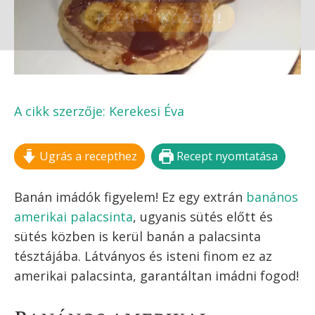
FELIRATKOZOM!
Kilépés
MENÜ
a
tartalomba
BANÁNOS AMERIKAI
PALACSINTA