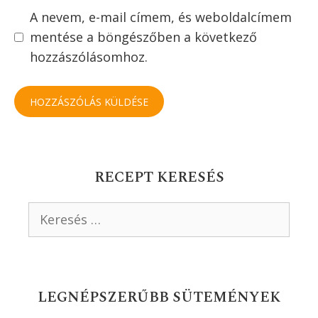
Szólj hozzá!
Értékeld a receptet
Hozzászólás
Név
Email