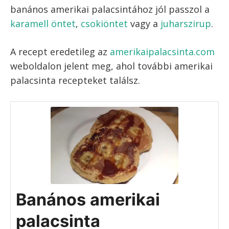
keletkeznek, fordítsd meg, és süsd meg
a banános amerikai palacsinta másik
oldalát is.
Banános amerikai palacsinta sütése
Banános amerikai
palacsinta tálalása