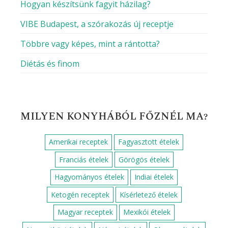
Alacsony szénhidráttartalmú
Alacsony zsírtartalmú
Gluténmentes
Gyors keto ételek
Keto
Magas fehérjetartalmú
Magas rosttartalmú
Paleo
Vegetáriánus
Vegán
HOGY MOZOGSZ A KONYHÁBAN?
Egyszerű
Haladó
Kezdő
Közép-haladó
KEMÉNY TOJÁS BLOG – AMI A
RECEPTEK MÖGÖTT VAN