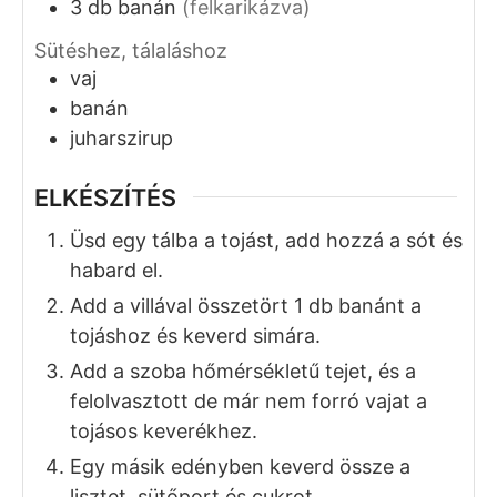
FOGÁS
KONYHA
Desszert, Reggeli
Amerikai
ADAG
5
HOZZÁVALÓK
1x
2x
3x
15
dkg
liszt
2
tk
cukor
2
tk
sütőpor
1
csipet
só
1
db
tojás
2,5
dl
tej