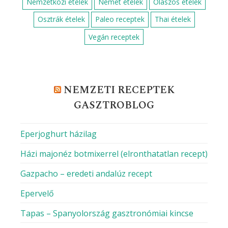
Direkt vagy indirekt grillezés? Így használd
tudatosan a hőt
Hogyan készítsünk fagyit házilag?
VIBE Budapest, a szórakozás új receptje
Többre vagy képes, mint a rántotta?
Diétás és finom
MILYEN KONYHÁBÓL FŐZNÉL MA?
Amerikai receptek
Fagyasztott ételek
Franciás ételek
Görögös ételek
Hagyományos ételek
Indiai ételek