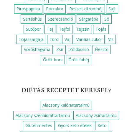
Főzelékek
Főzelék feltét
Főétel
Gluténmentes köret
Gyors ebéd
Gyors reggeli
Gyors vacsora csirkemellből
Gyors vacsora ötletek
Húsmentes ebéd
Húsmentes vacsora
Krumpli köret
Köret
Leves
Padlizsán köret
Reggeli
Saláta
Vacsora
Vega vacsora
Zöldségköretek
RECEPTEK HOZZÁVALÓK SZERINT
Alma
Citromlé
Csirkemell
Cukor
Darált dió
Darált sertéshús
Fehérbor
Fehérrépa
Fokhagyma
Gomba
Hagyma
Kakaópor