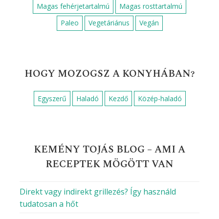
Krumpli
Liszt
Mazsola
Mustár
Méz
Olaj
Olíva olaj
Paradicsom
Petrezselyem
Pirospaprika
Porcukor
Reszelt citromhéj
Sajt
Sertéshús
Szerecsendió
Sárgarépa
Só
Sütőpor
Tej
Tejföl
Tejszín
Tojás
Tojássárgája
Túró
Vaj
Vaníliás cukor
Víz
Vöröshagyma
Zsír
Zöldborsó
Élesztő
Őrölt bors
Őrölt fahéj
DIÉTÁS RECEPTET KERESEL?
Alacsony kalóriatartalmú