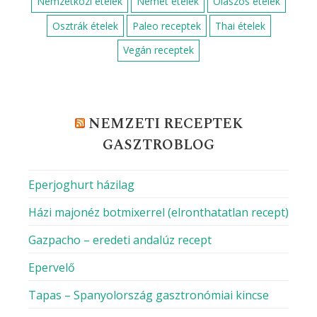
Nemzetközi ételek
Német ételek
Olaszos ételek
Osztrák ételek
Paleo receptek
Thai ételek
Vegán receptek
NEMZETI RECEPTEK
GASZTROBLOG
Eperjoghurt házilag
Házi majonéz botmixerrel (elronthatatlan recept)
Gazpacho – eredeti andalúz recept
Epervelő
Tapas – Spanyolország gasztronómiai kincse