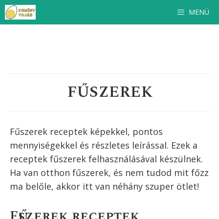
Kilépés
MENÜ
a
tartalomba
FŰSZEREK
Fűszerek receptek képekkel, pontos
mennyiségekkel és részletes leírással. Ezek a
receptek
fűszerek
felhasználásával készülnek.
Ha van otthon
fűszerek
, és nem tudod mit főzz
ma belőle, akkor itt van néhány szuper ötlet!
Fűszerek receptek