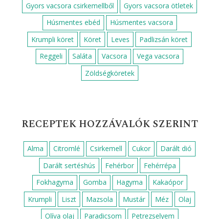
Gyors vacsora csirkemellből
Gyors vacsora ötletek
Húsmentes ebéd
Húsmentes vacsora
Krumpli köret
Köret
Leves
Padlizsán köret
Reggeli
Saláta
Vacsora
Vega vacsora
Zöldségköretek
RECEPTEK HOZZÁVALÓK SZERINT
Alma
Citromlé
Csirkemell
Cukor
Darált dió
Darált sertéshús
Fehérbor
Fehérrépa
Fokhagyma
Gomba
Hagyma
Kakaópor
Krumpli
Liszt
Mazsola
Mustár
Méz
Olaj
Olíva olaj
Paradicsom
Petrezselyem