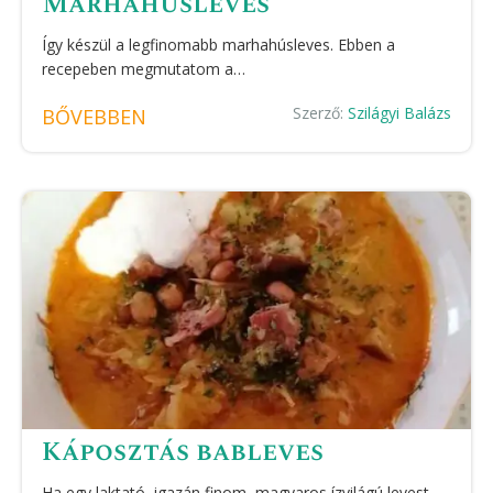
Marhahúsleves
Így készül a legfinomabb marhahúsleves. Ebben a
recepeben megmutatom a…
Szerző:
Szilágyi Balázs
BŐVEBBEN
Káposztás bableves
Ha egy laktató, igazán finom, magyaros ízvilágú levest