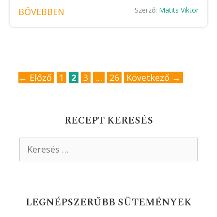
Szerző:
Matits Viktor
BŐVEBBEN
Oldal
Oldal
Oldal
Oldal
←
Előző
1
2
3
…
26
Következő
→
RECEPT KERESÉS
Keresés:
LEGNÉPSZERŰBB SÜTEMÉNYEK