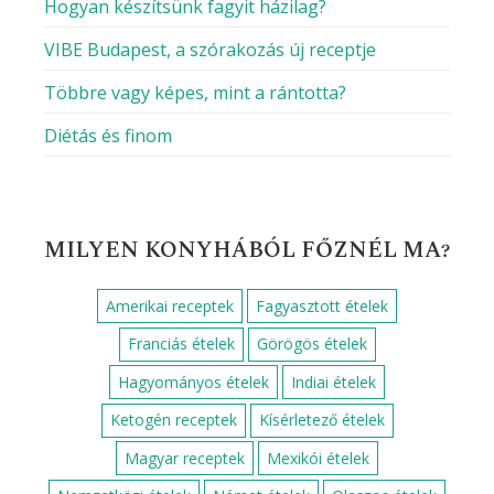
Hogyan készítsünk fagyit házilag?
VIBE Budapest, a szórakozás új receptje
Többre vagy képes, mint a rántotta?
Diétás és finom
MILYEN KONYHÁBÓL FŐZNÉL MA?
Amerikai receptek
Fagyasztott ételek
Franciás ételek
Görögös ételek
Hagyományos ételek
Indiai ételek
Ketogén receptek
Kísérletező ételek
Magyar receptek
Mexikói ételek