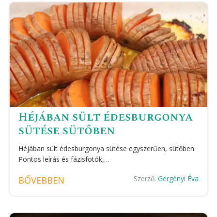
Héjában sült édesburgonya
sütése sütőben
Héjában sült édesburgonya sütése egyszerűen, sütőben.
Pontos leírás és fázisfotók,…
Szerző:
Gergényi Éva
BŐVEBBEN