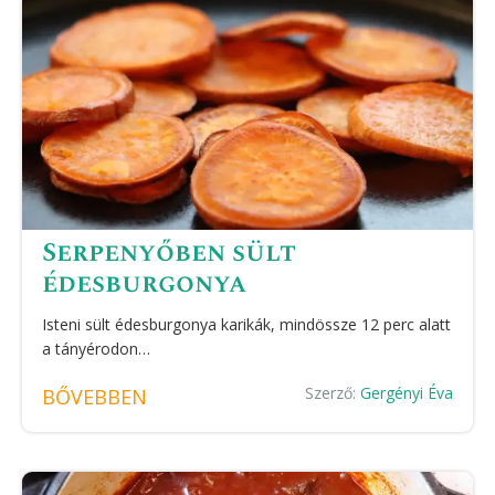
Serpenyőben sült
édesburgonya
Isteni sült édesburgonya karikák, mindössze 12 perc alatt
a tányérodon…
Szerző:
Gergényi Éva
BŐVEBBEN