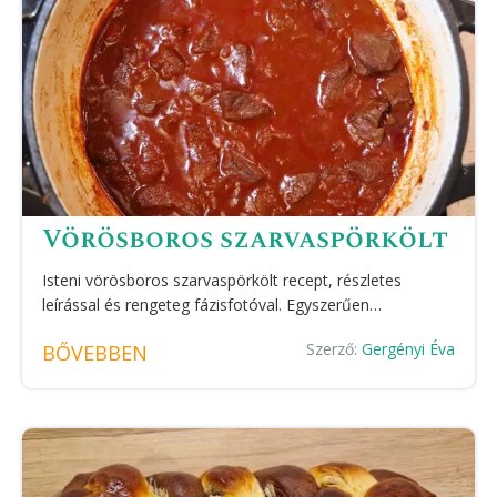
Vörösboros szarvaspörkölt
Isteni vörösboros szarvaspörkölt recept, részletes
leírással és rengeteg fázisfotóval. Egyszerűen…
Szerző:
Gergényi Éva
BŐVEBBEN