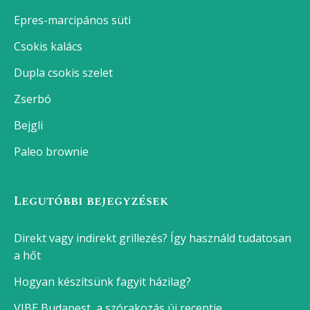
Epres-marcipános süti
Csokis kalács
Dupla csokis szelet
Zserbó
Bejgli
Paleo brownie
Legutóbbi bejegyzések
Direkt vagy indirekt grillezés? Így használd tudatosan
a hőt
Hogyan készítsünk fagyit házilag?
VIBE Budapest, a szórakozás új receptje