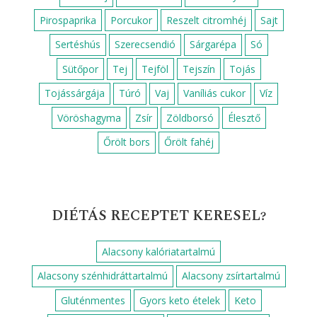
Pirospaprika
Porcukor
Reszelt citromhéj
Sajt
Sertéshús
Szerecsendió
Sárgarépa
Só
Sütőpor
Tej
Tejföl
Tejszín
Tojás
Tojássárgája
Túró
Vaj
Vaníliás cukor
Víz
Vöröshagyma
Zsír
Zöldborsó
Élesztő
Őrölt bors
Őrölt fahéj
DIÉTÁS RECEPTET KERESEL?
Alacsony kalóriatartalmú
Alacsony szénhidráttartalmú
Alacsony zsírtartalmú
Gluténmentes
Gyors keto ételek
Keto