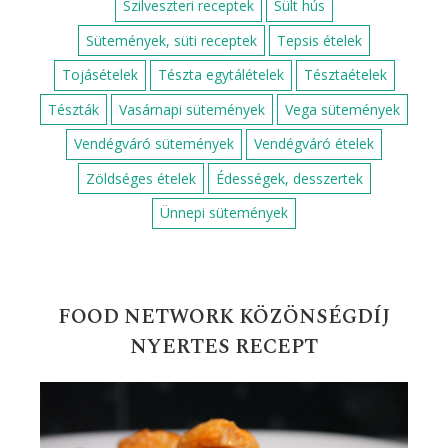
Szilveszteri receptek
Sült hús
Sütemények, süti receptek
Tepsis ételek
Tojásételek
Tészta egytálételek
Tésztaételek
Tészták
Vasárnapi sütemények
Vega sütemények
Vendégváró sütemények
Vendégváró ételek
Zöldséges ételek
Édességek, desszertek
Ünnepi sütemények
FOOD NETWORK KÖZÖNSÉGDÍJ
NYERTES RECEPT