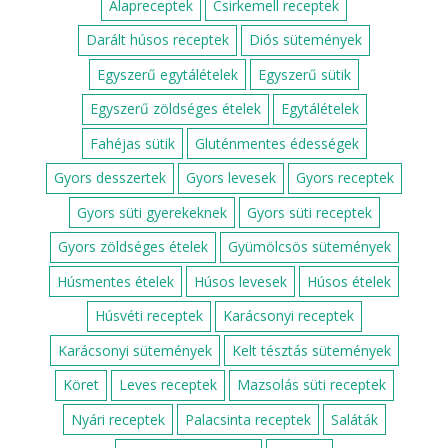
Alapreceptek
Csirkemell receptek
Darált húsos receptek
Diós sütemények
Egyszerű egytálételek
Egyszerű sütik
Egyszerű zöldséges ételek
Egytálételek
Fahéjas sütik
Gluténmentes édességek
Gyors desszertek
Gyors levesek
Gyors receptek
Gyors süti gyerekeknek
Gyors süti receptek
Gyors zöldséges ételek
Gyümölcsös sütemények
Húsmentes ételek
Húsos levesek
Húsos ételek
Húsvéti receptek
Karácsonyi receptek
Karácsonyi sütemények
Kelt tésztás sütemények
Köret
Leves receptek
Mazsolás süti receptek
Nyári receptek
Palacsinta receptek
Saláták