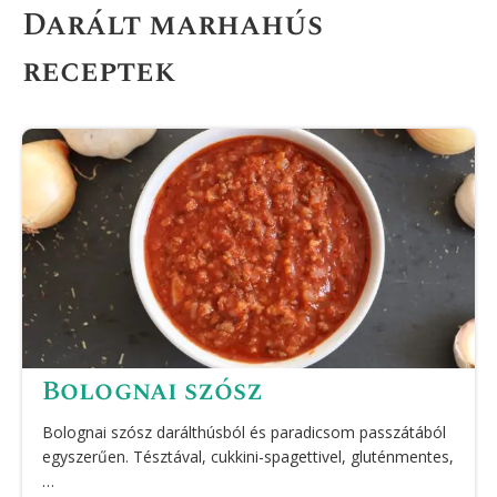
Darált marhahús
receptek
Bolognai szósz
Bolognai szósz darálthúsból és paradicsom passzátából
egyszerűen. Tésztával, cukkini-spagettivel, gluténmentes,
…