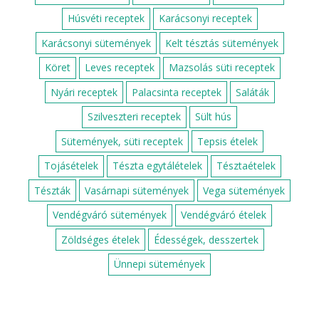
Húsvéti receptek
Karácsonyi receptek
Karácsonyi sütemények
Kelt tésztás sütemények
Köret
Leves receptek
Mazsolás süti receptek
Nyári receptek
Palacsinta receptek
Saláták
Szilveszteri receptek
Sült hús
Sütemények, süti receptek
Tepsis ételek
Tojásételek
Tészta egytálételek
Tésztaételek
Tészták
Vasárnapi sütemények
Vega sütemények
Vendégváró sütemények
Vendégváró ételek
Zöldséges ételek
Édességek, desszertek
Ünnepi sütemények