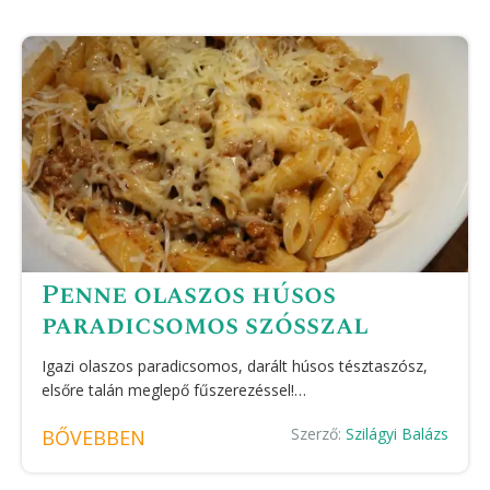
Penne olaszos húsos
paradicsomos szósszal
Igazi olaszos paradicsomos, darált húsos tésztaszósz,
elsőre talán meglepő fűszerezéssel!…
Szerző:
Szilágyi Balázs
BŐVEBBEN