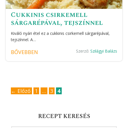
Cukkinis csirkemell
sárgarépával, tejszínnel
Kiváló nyári étel ez a cukkinis csirkemell sárgarépával,
tejszínnel. A…
Szerző:
Szilágyi Balázs
BŐVEBBEN
Oldal
Oldal
Oldal
←
Előző
1
…
3
4
RECEPT KERESÉS