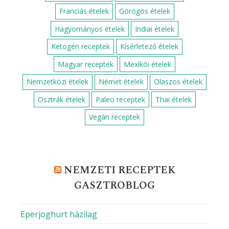
Franciás ételek
Görögös ételek
Hagyományos ételek
Indiai ételek
Ketogén receptek
Kísérletező ételek
Magyar receptek
Mexikói ételek
Nemzetközi ételek
Német ételek
Olaszos ételek
Osztrák ételek
Paleo receptek
Thai ételek
Vegán receptek
NEMZETI RECEPTEK
GASZTROBLOG
Eperjoghurt házilag