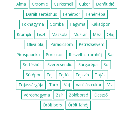
Alma
Citromlé
Csirkemell
Cukor
Darált dió
Darált sertéshús
Fehérbor
Fehérrépa
Fokhagyma
Gomba
Hagyma
Kakaópor
Krumpli
Liszt
Mazsola
Mustár
Méz
Olaj
Olíva olaj
Paradicsom
Petrezselyem
Pirospaprika
Porcukor
Reszelt citromhéj
Sajt
Sertéshús
Szerecsendió
Sárgarépa
Só
Sütőpor
Tej
Tejföl
Tejszín
Tojás
Tojássárgája
Túró
Vaj
Vaníliás cukor
Víz
Vöröshagyma
Zsír
Zöldborsó
Élesztő
Őrölt bors
Őrölt fahéj