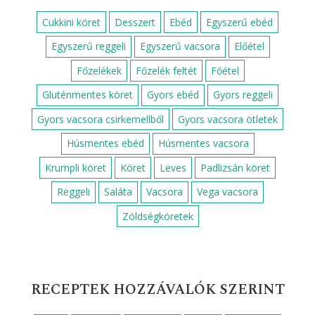
Cukkini köret
Desszert
Ebéd
Egyszerű ebéd
Egyszerű reggeli
Egyszerű vacsora
Előétel
Főzelékek
Főzelék feltét
Főétel
Gluténmentes köret
Gyors ebéd
Gyors reggeli
Gyors vacsora csirkemellből
Gyors vacsora ötletek
Húsmentes ebéd
Húsmentes vacsora
Krumpli köret
Köret
Leves
Padlizsán köret
Reggeli
Saláta
Vacsora
Vega vacsora
Zöldségköretek
RECEPTEK HOZZÁVALÓK SZERINT