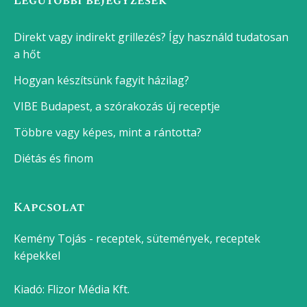
Legutóbbi bejegyzések
Direkt vagy indirekt grillezés? Így használd tudatosan
a hőt
Hogyan készítsünk fagyit házilag?
VIBE Budapest, a szórakozás új receptje
Többre vagy képes, mint a rántotta?
Diétás és finom
Kapcsolat
Kemény Tojás - receptek, sütemények, receptek
képekkel
Kiadó:
Flizor Média Kft.