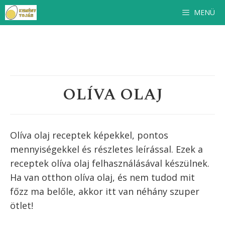
Kilépés
MENÜ
a
tartalomba
OLÍVA OLAJ
Olíva olaj receptek képekkel, pontos
mennyiségekkel és részletes leírással. Ezek a
receptek
olíva olaj
felhasználásával készülnek.
Ha van otthon
olíva olaj
, és nem tudod mit
főzz ma belőle, akkor itt van néhány szuper
ötlet!