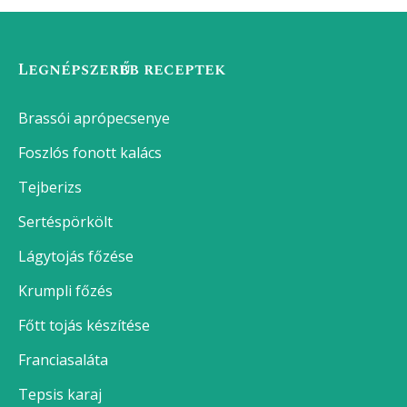
Legnépszerűbb receptek
Brassói aprópecsenye
Foszlós fonott kalács
Tejberizs
Sertéspörkölt
Lágytojás főzése
Krumpli főzés
Főtt tojás készítése
Franciasaláta
Tepsis karaj