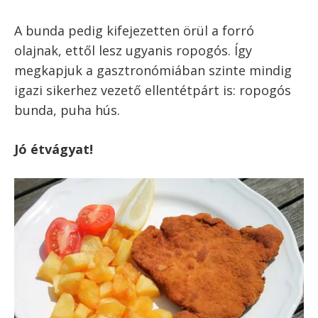
Miért „rántjuk” az
ételeket?
A panírozásnak megvan a maga helye a
konyhában, és ez a rántott hús esetében
kifejezetten jól érvényesül. A panír, a bunda
ugyanis – amitől rántott lesz a rántott szelet –
egyfajta mesterséges védőréteget képez a hús
körül a magas hőfokon történő sütés alatt.
Így egy igazi rántott borda esetében a húst
bezárjuk, és a bunda alatt, gyakorlatilag egy
biztonságos környezetben nagyon magas
hőfokon hőkezeljük. Hiába forró az olaj, az
nem fogja tönkretenni a húst, hanem