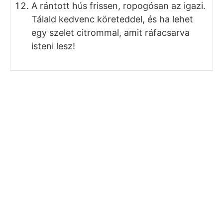
morzsát az olajba dobva teszteld a
hőfokát. Amikor azonnal pezseg és feljön
az olaj tetejére, akkor jó.
Tedd bele a húsokat az olajba. Mivel
magas hőfokra van szükség, ezért
inkább kevesebb, mint több húst tegyél
bele egyszerre!
A húsok nagyon hamar megsülnek. Egy
szelet hús magában 3-4 perc alatt, két
szelet hús 4-5 perc alatt megsül. Elég
egyszer megfordítani, kb. 3 perc után.
Közben jót tesz neki, ha óvatosan egy
lapáttal az olajat a hús tetejére is
locsolgatod.
Jól csöpögtesd le még a serpenyő fölött,
és szedd ki egy tányérra vagy rácsra. Én