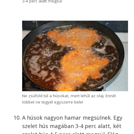
Forró olajban, „piszkálgatás” nélkül kell sütni