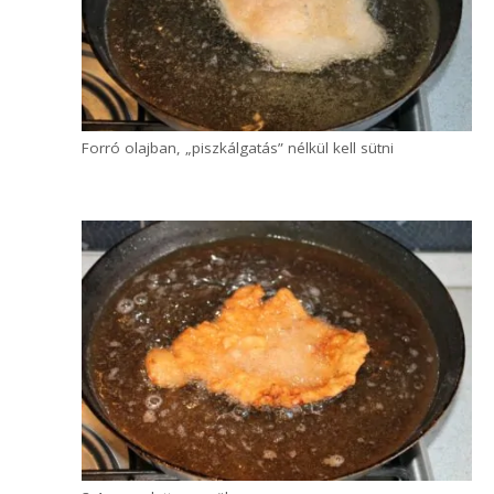
hogy tényleg nagyon forró, 180 fokos
olajban (vagy zsírban) kell sütni. Ez adja
meg azt a sütési módot, amikor a
megfelelően vékonyra kivert húsnak ropogós
lesz a bundája, de a hús maga tökéletesen
porhanyósra sül.
Tedd bele a húsokat az olajba. Mivel
magas hőfokra van szükség, ezért
inkább kevesebb, mint több húst tegyél
bele egyszerre!
Még ebbe a nagy serpenyőbe is nagyrészt 1
szelet húst tettem, a kisebbekből fért kettő.