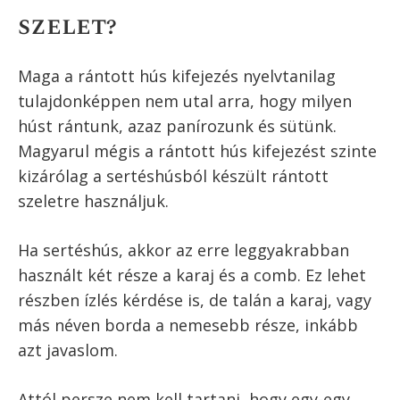
A rántott hús frissen, ropogósan az
igazi. Tálald kedvenc köreteddel, és ha
lehet egy szelet citrommal, aminek a
levét ráfacsarva isteni lesz!
A rántott hús egy pici citromlével az igazi
Mit értünk pontosan