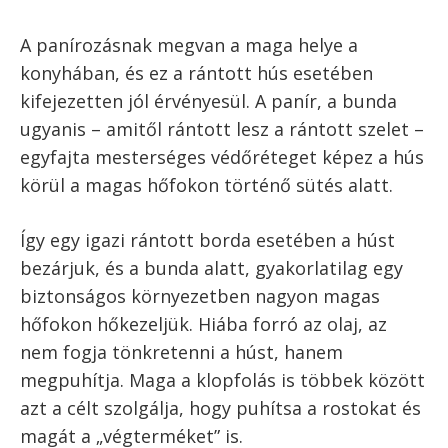
azt javaslom.
Attól persze nem kell tartani, hogy egy-egy
vendéglátó helyen akár rántott bordaként
meghirdetve nem kaphatunk rántott combot,
de legalább legyünk tisztában azzal, hogy mit
minek neveznek.
A bécsi szelet kifejezést itthon valószínűleg
szinte mindenki azonosnak érti a rántott hús
kifejezéssel. Ez magyar nyelvhasználatban
rendben is van, hiszen ha így használjuk akkor
miért kellene mást érteni alatta? De az eredeti
bécsi szelet, a
Wiener Schnitzel
borjúhúsból
készül.