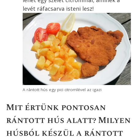
A húsok nagyon hamar megsülnek. Egy
szelet hús magában 3-4 perc alatt, két
szelet hús 4-5 perc alatt megsül. Elég
egyszer megfordítani, kb. 3 perc után.
Közben jót tesz neki, ha óvatosan egy
lapáttal az olajat a hús tetejére is
locsolgatod.
A húst lehetőleg egy fogó vagy egy lapát
segítségével fordítsd meg. Semmiképp se
szúrj bele villát, mert megsérted a bundáját,
és a bundában sütés lényege fog elveszni!
Jól csöpögtesd le még a serpenyő fölött,
és szedd ki egy tányérra vagy rácsra. Én
nem szeretem papírra tenni, mert az
könnyen ráragad.