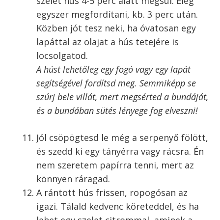
3-4 perc alatt megsül
Ne zsúfold túl a húsokat, mert lehűl az olaj. Ennél
többet ne tegyél egyszerre bele!