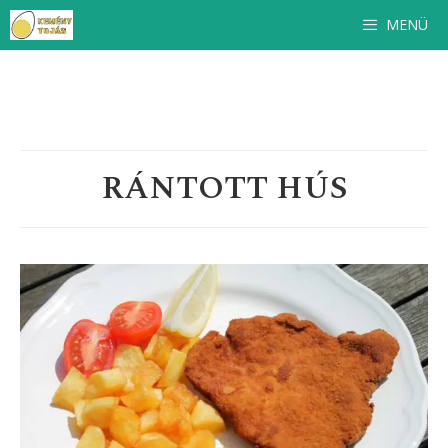
Ingyenes
szakácskönyv
feliratkozóinknak