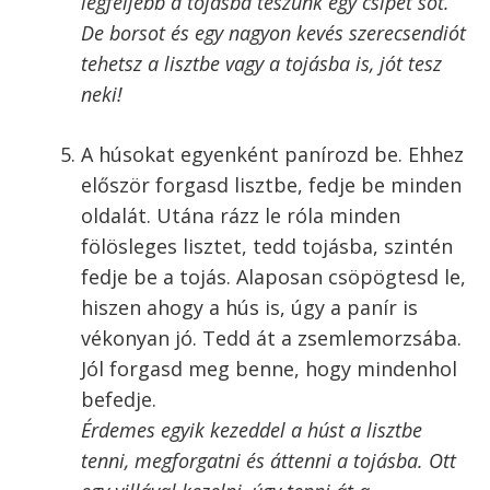
A hús fűszerezése is fontos lépés, anélkül ízetlen lesz
Második lépés a panírozás. Ehhez
készítsd elő a hagyományos bundázás
kellékeit: egy tányérba tedd a lisztet, egy
mélytányérban verd fel a tojásokat, és
egy harmadik tányérba öntsd a prézlit
(zsemlemorzsát).