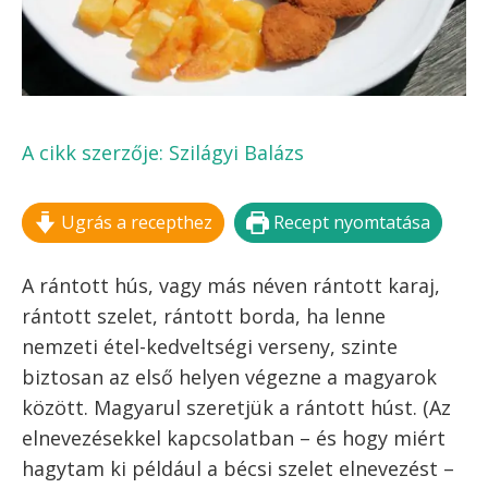
FELIRATKOZOM!
Kilépés
MENÜ
a
tartalomba
RÁNTOTT HÚS