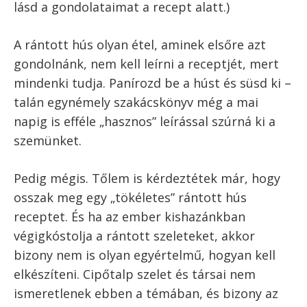
A cikk szerzője:
Szilágyi Balázs
Ugrás a recepthez
Recept nyomtatása
A rántott hús, vagy más néven rántott karaj,
rántott szelet, rántott borda, ha lenne
nemzeti étel-kedveltségi verseny, szinte
biztosan az első helyen végezne a magyarok
között. Magyarul szeretjük a rántott húst. (Az