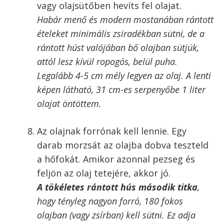
Hagyományos liszt-tojás-zsemlemorzsa panír a rántott
hús alapja
A bepanírozott hússzeleteket tedd egy
tányérra. Jót tesz neki, ha áll egy
keveset, mert megszárad a bunda, és
kevésbé lesz sérülékeny sütés közben.