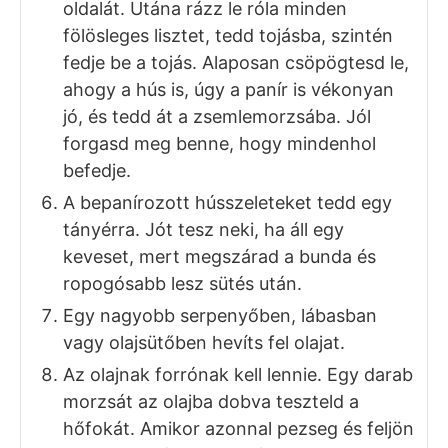
ELKÉSZÍTÉS
Első lépésben készítsd elő a húst. Ehhez
tisztítsd meg a karajt az igényeid szerint,
és vágd kb. 2,5 cm-es, 10-11 dkg-os
szeletekre.
Klopfold ki a hússzeleteket, kb. 3-4 mm
vastagra.
Fűszerezd a hússzeleteket ízlés szerint
sóval és borssal.
Második lépés a panírozás. Ehhez
készítsd elő a hagyományos bundázás
kellékeit: egy tányérba tedd a lisztet, egy
mélytányérban verd fel a tojásokat, és
egy harmadik tányérba a prézlit
(zsemlemorzsát).