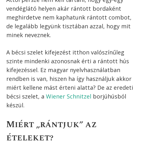
rántott hús alatt? Milyen
húsból készül a rántott
szelet?
Maga a rántott hús kifejezés nyelvtanilag
tulajdonképpen nem utal arra, hogy milyen
húst rántunk, azaz panírozunk és sütünk.
Magyarul mégis a rántott hús kifejezést szinte
kizárólag a sertéshúsból készült rántott
szeletre használjuk.
Ha sertéshús, akkor az erre leggyakrabban
használt két része a karaj és a comb. Ez lehet
részben ízlés kérdése is, de talán a karaj, vagy
más néven borda a nemesebb része, inkább