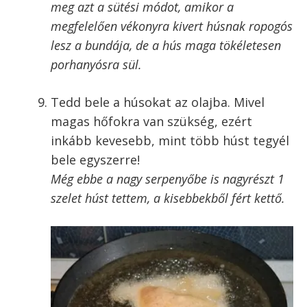
A bepanírozott húsnak nem árt, ha kicsit szárad
Egy nagyobb serpenyőben, lábasban
vagy olajsütőben hevíts fel olajat.
Habár menő és modern mostanában rántott
ételeket minimális zsiradékban sütni, de a
rántott húst valójában bő olajban sütjük,
attól lesz kívül ropogós, belül puha.
Legalább 4-5 cm mély legyen az olaj. A lenti
képen látható, 31 cm-es serpenyőbe 1 liter
olajat öntöttem.
Az olajnak forrónak kell lennie. Egy
darab morzsát az olajba dobva teszteld
a hőfokát. Amikor azonnal pezseg és
feljön az olaj tetejére, akkor jó.
A tökéletes rántott hús második titka
,