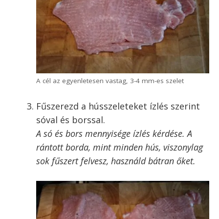
2 réteg fólia alatt könnyebb klopfolni, nem vered szét a
húst
Ugyanaz a szelet hús, kb. 3-szor akkora méretben