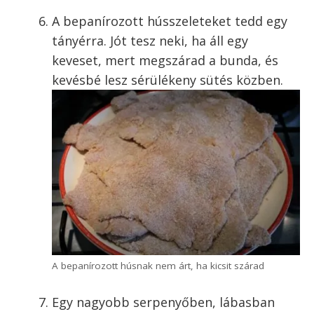
Érdemes egyik kezeddel a húst a lisztbe
tenni, megforgatni és áttenni a tojásba. Ott
egy villával kezelni, úgy tenni át a
zsemlemorzsába. A prézliben pedig ismét a
lisztnél használt kezeddel forgatni. Így nem
lesz sem a kezed, sem a villa csupa bunda,
és gyorsan tudsz végezni a panírozással.