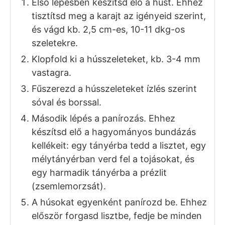
FOGÁS
KONYHA
Főétel, Főzelék feltét
Hagyományos
ADAG
4
adag
HOZZÁVALÓK
1x
2x
3x
8
szelet
csontnélküli sertéskaraj
kb. 1 kg
kb. 15 dkg liszt
3-4
tojás
kb. 20
dkg
zsemlemorzsa
Só
Bors
Szerecsendió
elhagyható
Olaj a sütéshez
kb. 1 liter