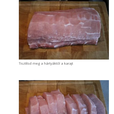
elkészíteni. Cipőtalp szelet és társai nem
ismeretlenek ebben a témában, és bizony az
ember gyakran kételkedik abban, hogy aki
húst ránt, az tisztában lenne a panírozás igazi
értelmével. De erről is a recept alatt, most
pedig lássuk egy finom rántott hús
elkészítését, és
az igazán tökéletes rántott
szelet 2 titkát
!
Rántott hús recept
Első lépésben készítsd elő a húst. Ehhez
tisztítsd meg a karajt az igényeid
szerint, és vágd kb. 2,5 cm-es, 10-11 dkg-
os szeletekre. Természetesen szeletelt
karajt is vásárolhatsz, akkor ezt a lépést