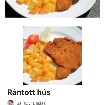
megpuhítja. Maga a klopfolás is többek között
azt a célt szolgálja, hogy puhítsa a rostokat és
magát a „végterméket” is.
A bunda pedig kifejezetten örül a forró
olajnak, ettől lesz ugyanis ropogós. Így
megkapjuk a gasztronómiában szinte mindig
igazi sikerhez vezető ellentétpárt is: ropogós
bunda, puha hús.
Jó étvágyat!