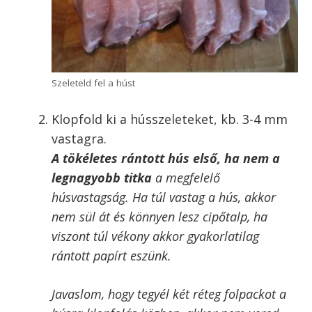
hagyd ki.
Tisztítsd meg a hártyáktól a karajt