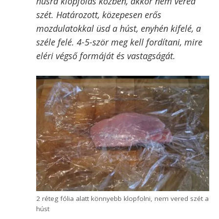
Szeleteld fel a húst
Klopfold ki a hússzeleteket, kb. 3-4 mm
vastagra.
A tökéletes rántott hús első, ha nem a
legnagyobb titka
a megfelelő
húsvastagság. Ha túl vastag a hús, akkor
nem sül át és könnyen lesz cipőtalp, ha
viszont túl vékony akkor gyakorlatilag
rántott papírt eszünk.