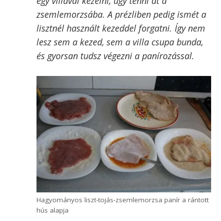
Hagyományosan Magyarországon a rántott
hús bundáját nem szokás ízesíteni,
legfeljebb a tojásba teszünk egy csipet sót.
De borsot és egy nagyon kevés szerecsendiót
tehetsz a lisztbe vagy a tojásba is, jót tesz
neki!
A húsokat egyenként panírozd be. Ehhez
először forgasd lisztbe, fedje be minden
oldalát. Utána rázz le róla minden
fölösleges lisztet, tedd tojásba, szintén
fedje be a tojás. Alaposan csöpögtesd le,
hiszen ahogy a hús is, úgy a panír is
vékonyan jó. Tedd át a zsemlemorzsába.
Jól forgasd meg benne, hogy mindenhol
befedje.