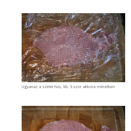
Javaslom, hogy tegyél két réteg folpackot a
húsra klopfolás közben, akkor nem vered
szét. Határozott, közepesen erős
mozdulatokkal üsd a húst, enyhén kifelé, a
széle felé. 4-5-ször meg kell fordítani, mire
eléri végső formáját és vastagságát.