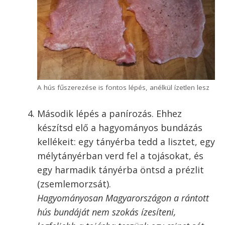
A cél az egyenletesen vastag, 3-4 mm-es szelet
Fűszerezd a hússzeleteket ízlés szerint
sóval és borssal.
A só és bors mennyisége ízlés kérdése. A
rántott borda, mint minden hús, viszonylag
sok fűszert felvesz, használd bátran őket.