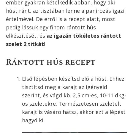
elnevezésekkel kapcsolatban – és hogy miért
hagytam ki például a bécsi szelet elnevezést –
lásd a gondolataimat a recept alatt.)
A rántott hús olyan étel, aminek elsőre azt
gondolnánk, nem kell leírni a receptjét, mert
mindenki tudja. Panírozd be a húst és süsd ki –
talán egynémely szakácskönyv még a mai
napig is efféle „hasznos” leírással szúrná ki a
szemünket.
Pedig mégis. Tőlem is kérdeztétek már, hogy
osszak meg egy „tökéletes” rántott hús
receptet. És ha az ember kishazánkban
végigkóstolja a rántott szeleteket, akkor
bizony nem is olyan egyértelmű, hogyan kell