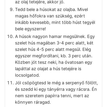
A húsokat egyenként panírozd be. Ehhez
először forgasd lisztbe, fedje be minden
oldalát. Utána rázz le róla minden
fölösleges lisztet, tedd tojásba, szintén
fedje be a tojás. Alaposan csöpögtesd le,
ahogy a hús is, úgy a panír is vékonyan
jó, és tedd át a zsemlemorzsába. Jól
forgasd meg benne, hogy mindenhol
befedje.
A bepanírozott hússzeleteket tedd egy
tányérra. Jót tesz neki, ha áll egy
keveset, mert megszárad a bunda és
ropogósabb lesz sütés után.
Egy nagyobb serpenyőben, lábasban
vagy olajsütőben hevíts fel olajat.
Az olajnak forrónak kell lennie. Egy darab