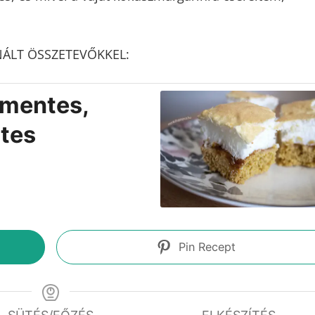
, és mivel a vajat kókuszmargarinra cseréltem,
NÁLT ÖSSZETEVŐKKEL:
nmentes,
tes
Pin Recept