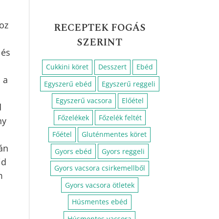
oz
RECEPTEK FOGÁS
SZERINT
 és
Cukkini köret
Desszert
Ebéd
 a
Egyszerű ebéd
Egyszerű reggeli
Egyszerű vacsora
Előétel
d
Főzelékek
Főzelék feltét
ny
Főétel
Gluténmentes köret
án
Gyors ebéd
Gyors reggeli
jd
Gyors vacsora csirkemellből
m
Gyors vacsora ötletek