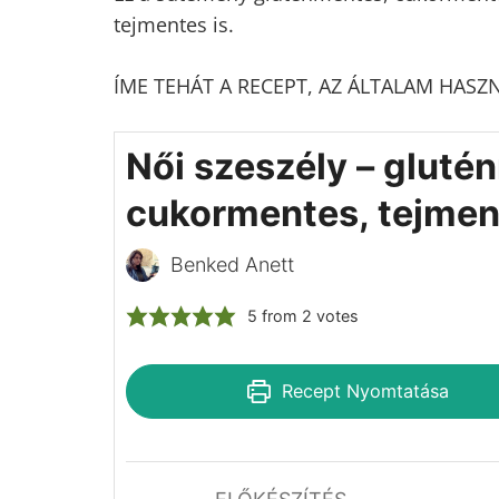
Ez a sütemény gluténmentes, cukormentes
tejmentes is.
ÍME TEHÁT A RECEPT, AZ ÁLTALAM HASZ
Női szeszély – gluté
cukormentes, tejmen
Benked Anett
5
from
2
votes
Recept Nyomtatása