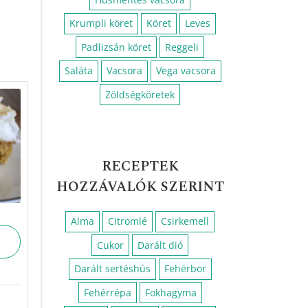
Húsmentes ebéd
Húsmentes vacsora
Krumpli köret
Köret
Leves
Padlizsán köret
Reggeli
Saláta
Vacsora
Vega vacsora
Zöldségköretek
RECEPTEK
HOZZÁVALÓK SZERINT
Alma
Citromlé
Csirkemell
Cukor
Darált dió
Darált sertéshús
Fehérbor