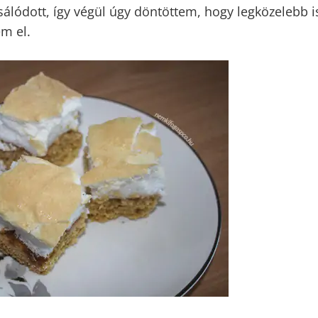
tt, hogy a tészta alig maradt egyben, de úgy gondolta
kkor talán jobban tartja majd magát. Azonban egy nap
álódott, így végül úgy döntöttem, hogy legközelebb i
em el.