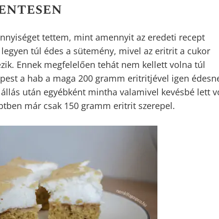
mentesen
nnyiséget tettem, mint amennyit az eredeti recept
 legyen túl édes a sütemény, mivel az eritrit a cukor
zik. Ennek megfelelően tehát nem kellett volna túl
épest a hab a maga 200 gramm eritritjével igen édesn
llás után egyébként mintha valamivel kevésbé lett v
ceptben már csak 150 gramm eritrit szerepel.