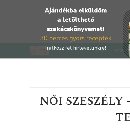
Ajándékba elküldöm
a letölthető
szakácskönyvemet!
30 perces gyors receptek
Iratkozz fel hírlevelünkre!
Kilépés
FŐOLDAL
RECEPTE
a
tartalomba
NŐI SZESZÉLY 