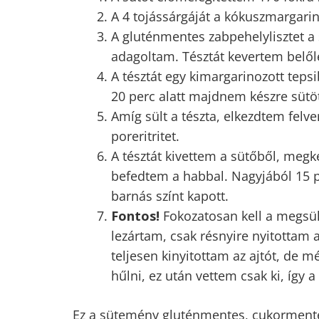
A sütőt előmelegítettem 170 fokra (
A 4 tojássárgáját a kókuszmargarinn
A gluténmentes zabpehelylisztet a
adagoltam. Tésztát kevertem belőle.
A tésztát egy kimargarinozott teps
20 perc alatt majdnem készre sütö
Amíg sült a tészta, elkezdtem felv
poreritritet.
A tésztát kivettem a sütőből, meg
befedtem a habbal. Nagyjából 15 p
barnás színt kapott.
Fontos!
Fokozatosan kell a megsült
lezártam, csak résnyire nyitottam 
teljesen kinyitottam az ajtót, de 
hűlni, ez után vettem csak ki, így 