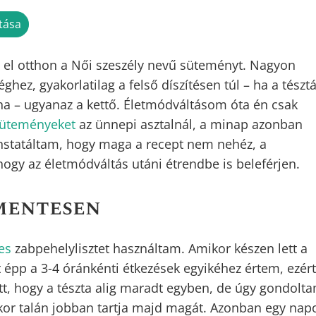
tása
el otthon a Női szeszély nevű süteményt. Nagyon
ez, gyakorlatilag a felső díszítésen túl – ha a tészt
a – ugyanaz a kettő. Életmódváltásom óta én csak
üteményeket
az ünnepi asztalnál, a minap azonban
onstatáltam, hogy maga a recept nem nehéz, a
 hogy az életmódváltás utáni étrendbe is beleférjen.
nmentesen
es
zabpehelylisztet használtam. Amikor készen lett a
 épp a 3-4 óránkénti étkezések egyikéhez értem, ezért