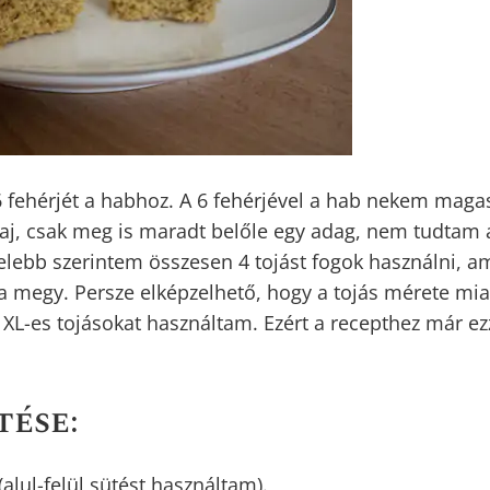
s 6 fehérjét a habhoz. A 6 fehérjével a hab nekem mag
baj, csak meg is maradt belőle egy adag, nem tudtam 
elebb szerintem összesen 4 tojást fogok használni, a
ba megy. Persze elképzelhető, hogy a tojás mérete mia
s XL-es tojásokat használtam. Ezért a recepthez már ez
tése: