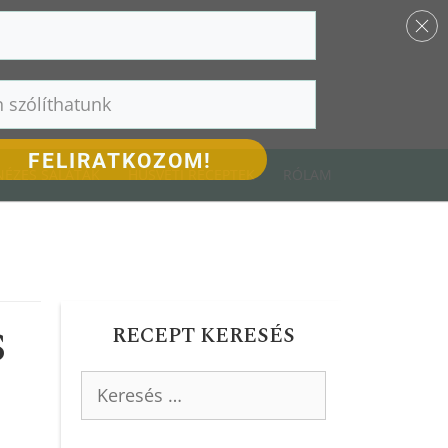
FELIRATKOZOM!
ÉZES SALÁTÁK
HÚSVÉTI RECEPTEK
RÓLAM
S
RECEPT KERESÉS
Keresés: