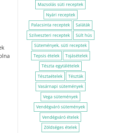
Leves receptek
Mazsolás süti receptek
Nyári receptek
Palacsinta receptek
Saláták
Szilveszteri receptek
Sült hús
Sütemények, süti receptek
ek
olna
Tepsis ételek
Tojásételek
Tészta egytálételek
Tésztaételek
Tészták
Vasárnapi sütemények
Vega sütemények
Vendégváró sütemények
Vendégváró ételek