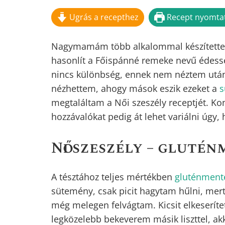
A cikk szerzője:
Benked Anett
Ugrás a recepthez
Recept nyomta
Nagymamám több alkalommal készítette 
hasonlít a Főispánné remeke nevű édességh
nincs különbség, ennek nem néztem után
nézhettem, ahogy mások eszik ezeket a
s
megtaláltam a Női szeszély receptjét. K
hozzávalókat pedig át lehet variálni úgy,
Női szeszély – gluté
A tésztához teljes mértékben
gluténment
sütemény, csak picit hagytam hűlni, mert