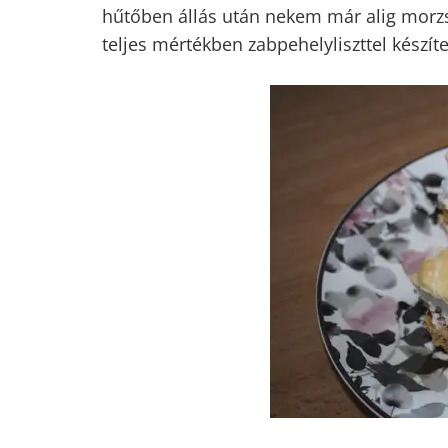
még melegen felvágtam. Kicsit elkeseríte
legközelebb bekeverem másik liszttel, a
hűtőben állás után nekem már alig morzs
teljes mértékben zabpehelyliszttel készít