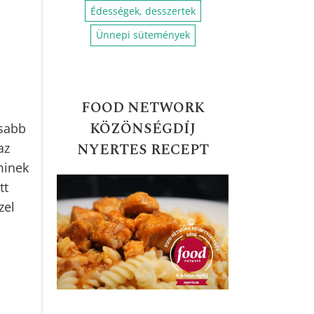
Zöldséges ételek
Édességek, desszertek
Ünnepi sütemények
FOOD NETWORK
KÖZÖNSÉGDÍJ
asabb
az
NYERTES RECEPT
minek
tt
zel