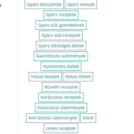
m,
Gluténmentes édességek
os
s
Gyors desszertek
Gyors levesek
Gyors receptek
Gyors süti gyerekeknek
Gyors süti receptek
Gyors zöldséges ételek
Gyümölcsös sütemények
Húsmentes ételek
Húsos levesek
Húsos ételek
Húsvéti receptek
Karácsonyi receptek
Karácsonyi sütemények
Kelt tésztás sütemények
Köret