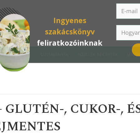
Ingyenes
szakácskönyv
feliratkozóinknak
K KÉPEKKEL
SÜTEMÉNYEK
FŐZELÉK RECEPTEK
MAJON
– GLUTÉN-, CUKOR-, É