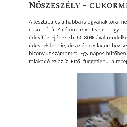
Női szeszély – cukor
A tésztába és a habba is ugyanakkora me
cukorból ír. A célom az volt vele, hogy ne
édesítőerejének kb. 60-80%-ával rendelke
édesnek lennie, de az én ízvilágomhoz k
bizonyult számomra. Egy napos hűtőben á
tolakodó ez az íz. Ettől függetlenül a re