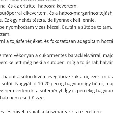
alul-felül sütést használtam).
al és az eritrittel habosra kevertem.
 sütőporral elkevertem, és a habos-margarinos tojásh
 Ez egy nehéz tészta, de ilyennek kell lennie.
ibe nyomkodtam vizes kézzel. Ezután a sütőbe toltam,
ttem.
erni a tojásfehérjéket, és fokozatosan adagoltam hozzá
kentem vékonyan a cukormentes baracklekvárral, maj
erc kellett még neki a sütőben, míg a tojáshab halvá
 habot a sütőn kívüli levegőhöz szoktatni, ezért miut
a sütőt. Nagyjából 10-20 percig hagytam így hűlni, ma
még nem vettem ki a süteményt. Így is percekig hagyta
a hab nem esett össze.