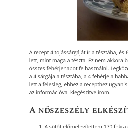
A recept 4 tojássárgáját ír a tésztába, é
lett, mint maga a tészta. Ez nem akkora 
összes fehérjehabot felhasználni. Legköz
a 4 sárgája a tésztába, a 4 fehérje a hab
lett a felesleg, ehhez a recepthez ugyani
az információval kiegészítve írom.
A női szeszély elkészí