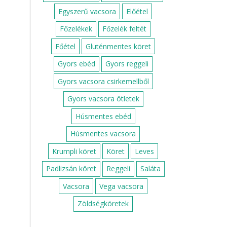
Egyszerű vacsora
Előétel
Főzelékek
Főzelék feltét
Főétel
Gluténmentes köret
Gyors ebéd
Gyors reggeli
Gyors vacsora csirkemellből
Gyors vacsora ötletek
Húsmentes ebéd
Húsmentes vacsora
Krumpli köret
Köret
Leves
Padlizsán köret
Reggeli
Saláta
Vacsora
Vega vacsora
Zöldségköretek