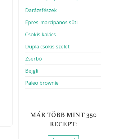
Darázsfészek
Epres-marcipános süti
Csokis kalács
Dupla csokis szelet
Zserbó
Bejgli
Paleo brownie
MÁR TÖBB MINT 350
RECEPT!