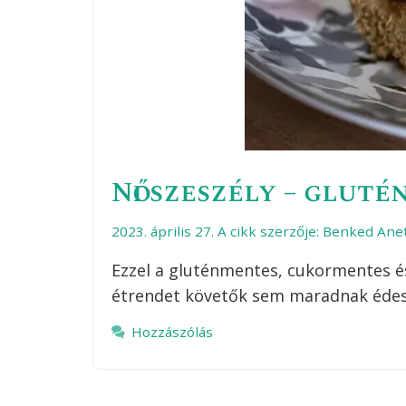
Női szeszély – gluté
2023. április 27.
A cikk szerzője:
Benked Ane
Ezzel a gluténmentes, cukormentes és
étrendet követők sem maradnak édes
Hozzászólás