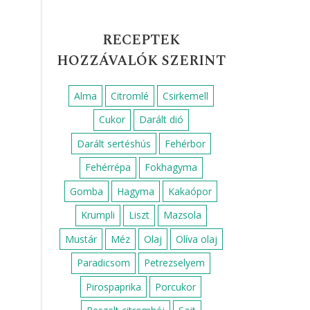
RECEPTEK
HOZZÁVALÓK SZERINT
Alma
Citromlé
Csirkemell
Cukor
Darált dió
Darált sertéshús
Fehérbor
Fehérrépa
Fokhagyma
Gomba
Hagyma
Kakaópor
Krumpli
Liszt
Mazsola
Mustár
Méz
Olaj
Olíva olaj
Paradicsom
Petrezselyem
Pirospaprika
Porcukor