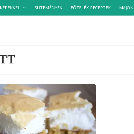
 KÉPEKKEL
SÜTEMÉNYEK
FŐZELÉK RECEPTEK
MAJON
TT