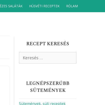
ÉZES SALÁTÁK
HÚSVÉTI RECEPTEK
RÓLAM
RECEPT KERESÉS
Keresés:
LEGNÉPSZERŰBB
SÜTEMÉNYEK
Sütemények, süti receptek