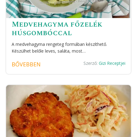
Medvehagyma főzelék
húsgombóccal
A medvehagyma rengeteg formában készíthető.
Készülhet belőle leves, saláta, most…
Szerző:
Gizi Receptjei
BŐVEBBEN