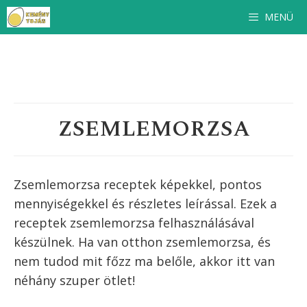
Kilépés
MENÜ
a
tartalomba
ZSEMLEMORZSA
Zsemlemorzsa receptek képekkel, pontos
mennyiségekkel és részletes leírással. Ezek a
receptek
zsemlemorzsa
felhasználásával
készülnek. Ha van otthon
zsemlemorzsa
, és
nem tudod mit főzz ma belőle, akkor itt van
néhány szuper ötlet!