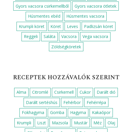
Gyors vacsora csirkemellből
Gyors vacsora ötletek
Húsmentes ebéd
Húsmentes vacsora
Krumpli köret
Köret
Leves
Padlizsán köret
Reggeli
Saláta
Vacsora
Vega vacsora
Zöldségköretek
RECEPTEK HOZZÁVALÓK SZERINT
Alma
Citromlé
Csirkemell
Cukor
Darált dió
Darált sertéshús
Fehérbor
Fehérrépa
Fokhagyma
Gomba
Hagyma
Kakaópor
Krumpli
Liszt
Mazsola
Mustár
Méz
Olaj