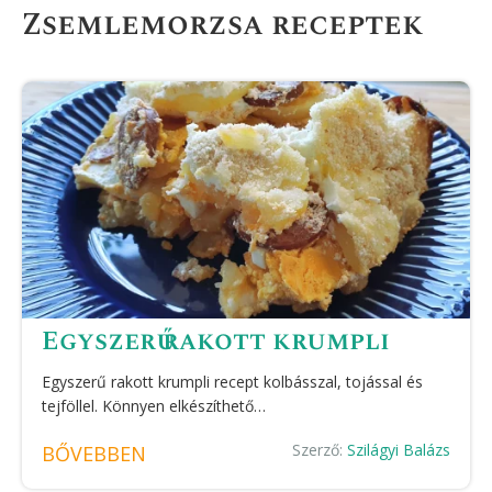
Zsemlemorzsa receptek
Egyszerű rakott krumpli
Egyszerű rakott krumpli recept kolbásszal, tojással és
tejföllel. Könnyen elkészíthető…
Szerző:
Szilágyi Balázs
BŐVEBBEN