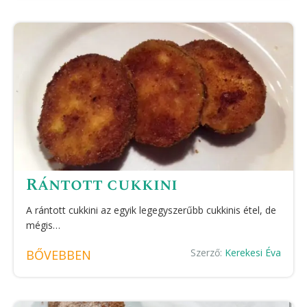
Rántott cukkini
A rántott cukkini az egyik legegyszerűbb cukkinis étel, de
mégis…
Szerző:
Kerekesi Éva
BŐVEBBEN