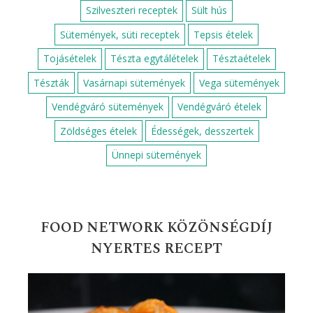
Szilveszteri receptek
Sült hús
Sütemények, süti receptek
Tepsis ételek
Tojásételek
Tészta egytálételek
Tésztaételek
Tészták
Vasárnapi sütemények
Vega sütemények
Vendégváró sütemények
Vendégváró ételek
Zöldséges ételek
Édességek, desszertek
Ünnepi sütemények
FOOD NETWORK KÖZÖNSÉGDÍJ
NYERTES RECEPT