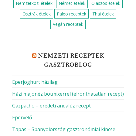
Nemzetközi ételek
Német ételek
Olaszos ételek
Osztrák ételek
Paleo receptek
Thai ételek
Vegán receptek
NEMZETI RECEPTEK
GASZTROBLOG
Eperjoghurt házilag
Házi majonéz botmixerrel (elronthatatlan recept)
Gazpacho – eredeti andalúz recept
Epervelő
Tapas – Spanyolország gasztronómiai kincse