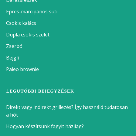
Darázsfészek
Epres-marcipános süti
Csokis kalács
Dupla csokis szelet
Zserbó
Bejgli
Paleo brownie
Legutóbbi bejegyzések
Direkt vagy indirekt grillezés? Így használd tudatosan
a hőt
Hogyan készítsünk fagyit házilag?