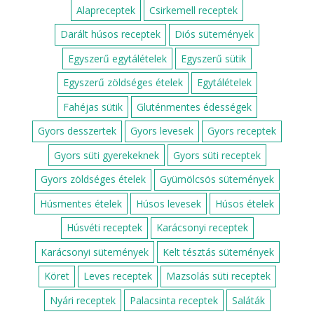
Alapreceptek
Csirkemell receptek
Darált húsos receptek
Diós sütemények
Egyszerű egytálételek
Egyszerű sütik
Egyszerű zöldséges ételek
Egytálételek
Fahéjas sütik
Gluténmentes édességek
Gyors desszertek
Gyors levesek
Gyors receptek
Gyors süti gyerekeknek
Gyors süti receptek
Gyors zöldséges ételek
Gyümölcsös sütemények
Húsmentes ételek
Húsos levesek
Húsos ételek
Húsvéti receptek
Karácsonyi receptek
Karácsonyi sütemények
Kelt tésztás sütemények
Köret
Leves receptek
Mazsolás süti receptek
Nyári receptek
Palacsinta receptek
Saláták