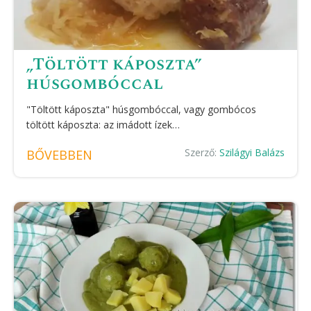
„Töltött káposzta”
húsgombóccal
"Töltött káposzta" húsgombóccal, vagy gombócos
töltött káposzta: az imádott ízek…
Szerző:
Szilágyi Balázs
BŐVEBBEN