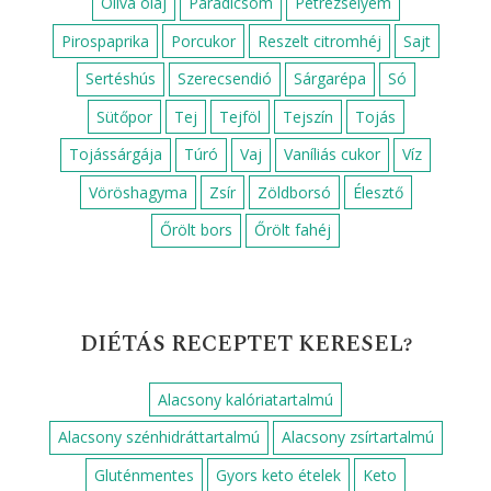
Olíva olaj
Paradicsom
Petrezselyem
Pirospaprika
Porcukor
Reszelt citromhéj
Sajt
Sertéshús
Szerecsendió
Sárgarépa
Só
Sütőpor
Tej
Tejföl
Tejszín
Tojás
Tojássárgája
Túró
Vaj
Vaníliás cukor
Víz
Vöröshagyma
Zsír
Zöldborsó
Élesztő
Őrölt bors
Őrölt fahéj
DIÉTÁS RECEPTET KERESEL?
Alacsony kalóriatartalmú
Alacsony szénhidráttartalmú
Alacsony zsírtartalmú
Gluténmentes
Gyors keto ételek
Keto