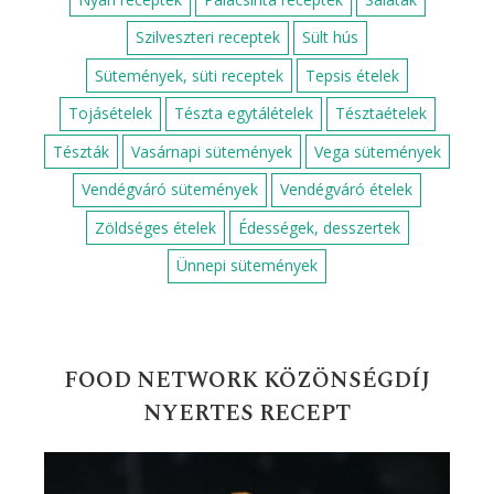
Szilveszteri receptek
Sült hús
Sütemények, süti receptek
Tepsis ételek
Tojásételek
Tészta egytálételek
Tésztaételek
Tészták
Vasárnapi sütemények
Vega sütemények
Vendégváró sütemények
Vendégváró ételek
Zöldséges ételek
Édességek, desszertek
Ünnepi sütemények
FOOD NETWORK KÖZÖNSÉGDÍJ
NYERTES RECEPT