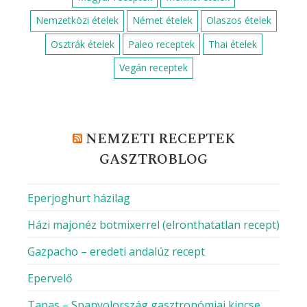
Nemzetközi ételek
Német ételek
Olaszos ételek
Osztrák ételek
Paleo receptek
Thai ételek
Vegán receptek
NEMZETI RECEPTEK
GASZTROBLOG
Eperjoghurt házilag
Házi majonéz botmixerrel (elronthatatlan recept)
Gazpacho – eredeti andalúz recept
Epervelő
Tapas – Spanyolország gasztronómiai kincse