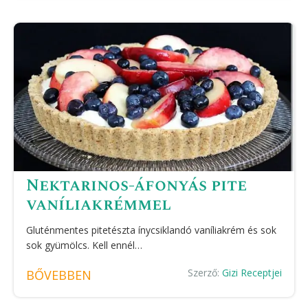
Nektarinos-áfonyás pite
vaníliakrémmel
Gluténmentes pitetészta ínycsiklandó vaníliakrém és sok
sok gyümölcs. Kell ennél…
Szerző:
Gizi Receptjei
BŐVEBBEN