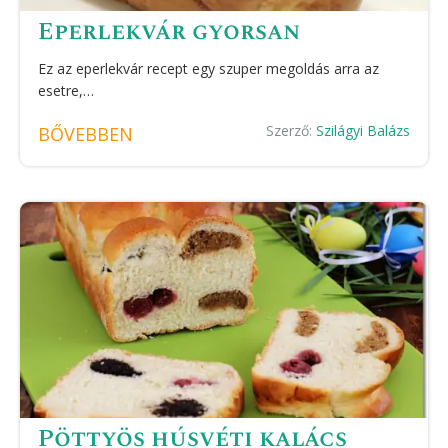
Eperlekvár gyorsan
Ez az eperlekvár recept egy szuper megoldás arra az
esetre,…
Szerző:
Szilágyi Balázs
BŐVEBBEN
Pöttyös húsvéti kalács