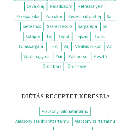
Olíva olaj
Paradicsom
Petrezselyem
Pirospaprika
Porcukor
Reszelt citromhéj
Sajt
Sertéshús
Szerecsendió
Sárgarépa
Só
Sütőpor
Tej
Tejföl
Tejszín
Tojás
Tojássárgája
Túró
Vaj
Vaníliás cukor
Víz
Vöröshagyma
Zsír
Zöldborsó
Élesztő
Őrölt bors
Őrölt fahéj
DIÉTÁS RECEPTET KERESEL?
Alacsony kalóriatartalmú
Alacsony szénhidráttartalmú
Alacsony zsírtartalmú