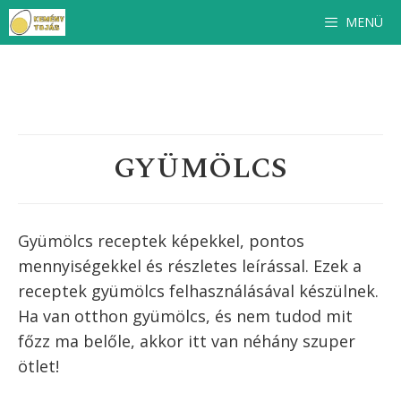
Kilépés
MENÜ
a
tartalomba
GYÜMÖLCS
Gyümölcs receptek képekkel, pontos
mennyiségekkel és részletes leírással. Ezek a
receptek
gyümölcs
felhasználásával készülnek.
Ha van otthon
gyümölcs
, és nem tudod mit
főzz ma belőle, akkor itt van néhány szuper
ötlet!