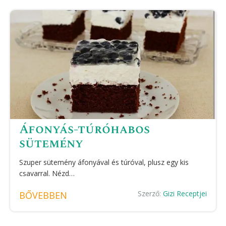
Áfonyás-túróhabos
sütemény
Szuper sütemény áfonyával és túróval, plusz egy kis
csavarral. Nézd…
Szerző:
Gizi Receptjei
BŐVEBBEN