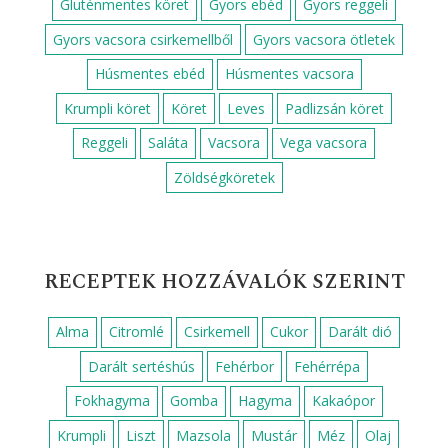
Gluténmentes köret
Gyors ebéd
Gyors reggeli
Gyors vacsora csirkemellből
Gyors vacsora ötletek
Húsmentes ebéd
Húsmentes vacsora
Krumpli köret
Köret
Leves
Padlizsán köret
Reggeli
Saláta
Vacsora
Vega vacsora
Zöldségköretek
RECEPTEK HOZZÁVALÓK SZERINT
Alma
Citromlé
Csirkemell
Cukor
Darált dió
Darált sertéshús
Fehérbor
Fehérrépa
Fokhagyma
Gomba
Hagyma
Kakaópor
Krumpli
Liszt
Mazsola
Mustár
Méz
Olaj