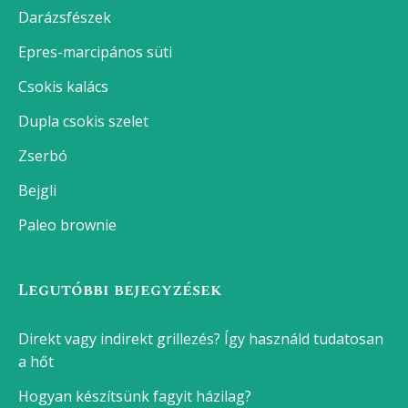
Darázsfészek
Epres-marcipános süti
Csokis kalács
Dupla csokis szelet
Zserbó
Bejgli
Paleo brownie
Legutóbbi bejegyzések
Direkt vagy indirekt grillezés? Így használd tudatosan
a hőt
Hogyan készítsünk fagyit házilag?