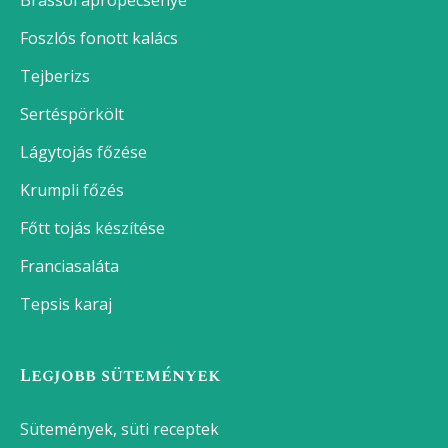
Brassói aprópecsenye
Foszlós fonott kalács
Tejberizs
Sertéspörkölt
Lágytojás főzése
Krumpli főzés
Főtt tojás készítése
Franciasaláta
Tepsis karaj
Legjobb sütemények
Sütemények, süti receptek