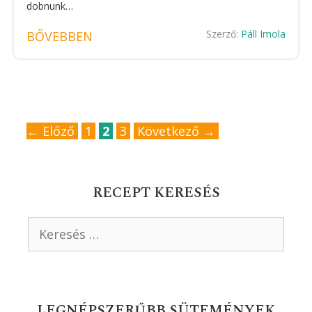
dobnunk…
Szerző:
Páll Imola
BŐVEBBEN
Oldal
Oldal
Oldal
←
Előző
1
2
3
Következő
→
RECEPT KERESÉS
Keresés:
LEGNÉPSZERŰBB SÜTEMÉNYEK