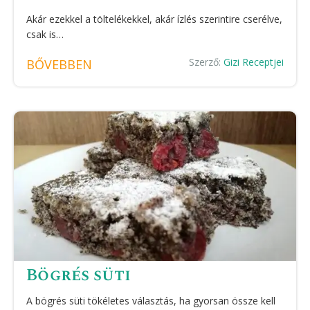
Akár ezekkel a töltelékekkel, akár ízlés szerintire cserélve,
csak is…
Szerző:
Gizi Receptjei
BŐVEBBEN
Bögrés süti
A bögrés süti tökéletes választás, ha gyorsan össze kell