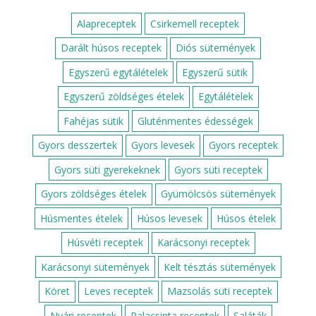
Alapreceptek
Csirkemell receptek
Darált húsos receptek
Diós sütemények
Egyszerű egytálételek
Egyszerű sütik
Egyszerű zöldséges ételek
Egytálételek
Fahéjas sütik
Gluténmentes édességek
Gyors desszertek
Gyors levesek
Gyors receptek
Gyors süti gyerekeknek
Gyors süti receptek
Gyors zöldséges ételek
Gyümölcsös sütemények
Húsmentes ételek
Húsos levesek
Húsos ételek
Húsvéti receptek
Karácsonyi receptek
Karácsonyi sütemények
Kelt tésztás sütemények
Köret
Leves receptek
Mazsolás süti receptek
Nyári receptek
Palacsinta receptek
Saláták