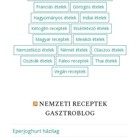
Franciás ételek
Görögös ételek
Hagyományos ételek
Indiai ételek
Ketogén receptek
Kísérletező ételek
Magyar receptek
Mexikói ételek
Nemzetközi ételek
Német ételek
Olaszos ételek
Osztrák ételek
Paleo receptek
Thai ételek
Vegán receptek
NEMZETI RECEPTEK
GASZTROBLOG
Eperjoghurt házilag