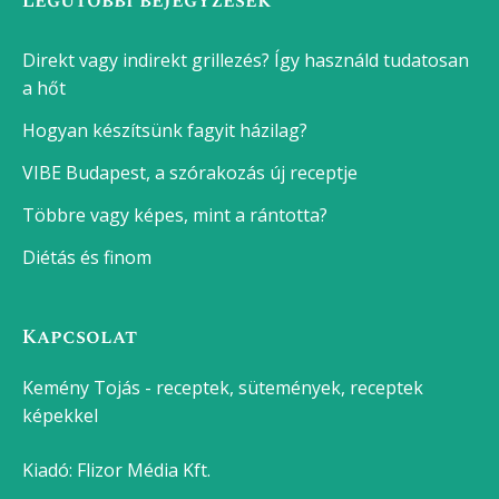
Legutóbbi bejegyzések
Direkt vagy indirekt grillezés? Így használd tudatosan
a hőt
Hogyan készítsünk fagyit házilag?
VIBE Budapest, a szórakozás új receptje
Többre vagy képes, mint a rántotta?
Diétás és finom
Kapcsolat
Kemény Tojás - receptek, sütemények, receptek
képekkel
Kiadó:
Flizor Média Kft.