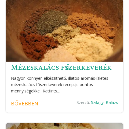
Mézeskalács fűszerkeverék
Nagyon könnyen elkészíthető, illatos-aromás-ízletes
mézeskalács fűszerkeverék receptje pontos
mennyiségekkel. Kattints…
Szerző:
Szilágyi Balázs
BŐVEBBEN