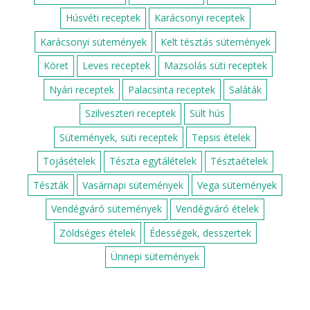
Húsvéti receptek
Karácsonyi receptek
Karácsonyi sütemények
Kelt tésztás sütemények
Köret
Leves receptek
Mazsolás süti receptek
Nyári receptek
Palacsinta receptek
Saláták
Szilveszteri receptek
Sült hús
Sütemények, süti receptek
Tepsis ételek
Tojásételek
Tészta egytálételek
Tésztaételek
Tészták
Vasárnapi sütemények
Vega sütemények
Vendégváró sütemények
Vendégváró ételek
Zöldséges ételek
Édességek, desszertek
Ünnepi sütemények