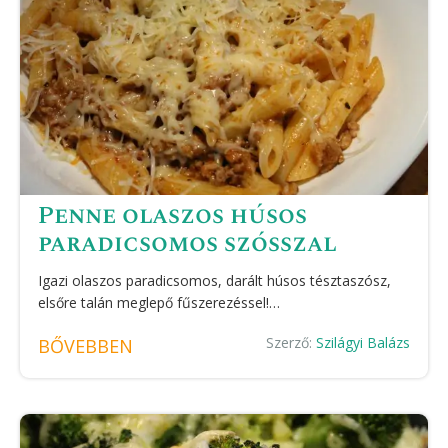
Penne olaszos húsos
paradicsomos szósszal
Igazi olaszos paradicsomos, darált húsos tésztaszósz,
elsőre talán meglepő fűszerezéssel!…
Szerző:
Szilágyi Balázs
BŐVEBBEN