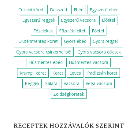
Cukkini köret
Desszert
Ebéd
Egyszerű ebéd
Egyszerű reggeli
Egyszerű vacsora
Előétel
Főzelékek
Főzelék feltét
Főétel
Gluténmentes köret
Gyors ebéd
Gyors reggeli
Gyors vacsora csirkemellből
Gyors vacsora ötletek
Húsmentes ebéd
Húsmentes vacsora
Krumpli köret
Köret
Leves
Padlizsán köret
Reggeli
Saláta
Vacsora
Vega vacsora
Zöldségköretek
RECEPTEK HOZZÁVALÓK SZERINT