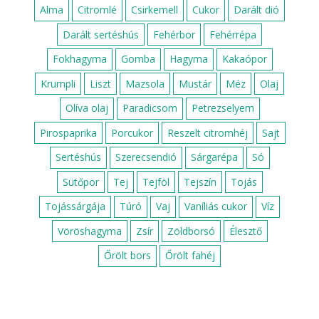
Alma
Citromlé
Csirkemell
Cukor
Darált dió
Darált sertéshús
Fehérbor
Fehérrépa
Fokhagyma
Gomba
Hagyma
Kakaópor
Krumpli
Liszt
Mazsola
Mustár
Méz
Olaj
Olíva olaj
Paradicsom
Petrezselyem
Pirospaprika
Porcukor
Reszelt citromhéj
Sajt
Sertéshús
Szerecsendió
Sárgarépa
Só
Sütőpor
Tej
Tejföl
Tejszín
Tojás
Tojássárgája
Túró
Vaj
Vaníliás cukor
Víz
Vöröshagyma
Zsír
Zöldborsó
Élesztő
Őrölt bors
Őrölt fahéj