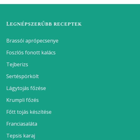
Legnépszerűbb receptek
Brassói aprópecsenye
Foszlós fonott kalács
Tejberizs
Sertéspörkölt
Lágytojás főzése
Krumpli főzés
Főtt tojás készítése
Franciasaláta
Tepsis karaj