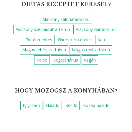
DIÉTÁS RECEPTET KERESEL?
Alacsony kalóriatartalmú
Alacsony szénhidráttartalmú
Alacsony zsírtartalmú
Gluténmentes
Gyors keto ételek
Keto
Magas fehérjetartalmú
Magas rosttartalmú
Paleo
Vegetáriánus
Vegán
HOGY MOZOGSZ A KONYHÁBAN?
Egyszerű
Haladó
Kezdő
Közép-haladó