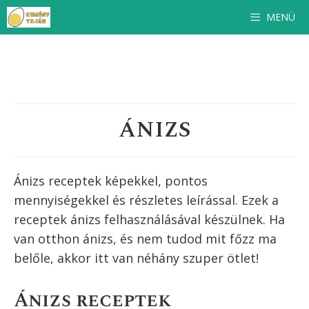
Kilépés
MENÜ
a
tartalomba
ÁNIZS
Ánizs receptek képekkel, pontos
mennyiségekkel és részletes leírással. Ezek a
receptek
ánizs
felhasználásával készülnek. Ha
van otthon
ánizs
, és nem tudod mit főzz ma
belőle, akkor itt van néhány szuper ötlet!
Ánizs receptek