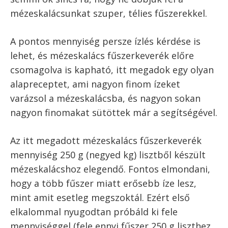
A cikk szerzője:
Szilágyi Balázs
Ugrás a recepthez
Recept nyomtatása
Egy igazán finom mézeskalács recept titka
többek között a jó mézeskalács fűszerkeverék.
Habár a XX. század utolsó évtizedeiben ez