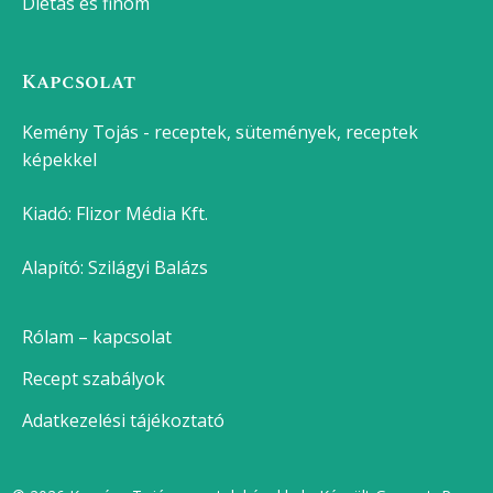
Epres-marcipános süti
Csokis kalács
Dupla csokis szelet
Zserbó
Bejgli
Paleo brownie
Legutóbbi bejegyzések
Direkt vagy indirekt grillezés? Így használd tudatosan
a hőt
Hogyan készítsünk fagyit házilag?
VIBE Budapest, a szórakozás új receptje