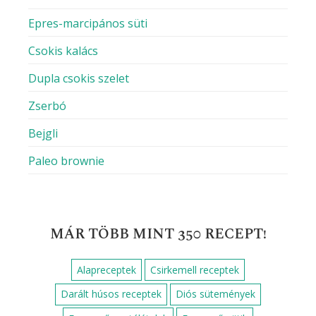
A nevem, e-mail címem, és weboldalcímem
mentése a böngészőben a következő
hozzászólásomhoz.
RECEPT KERESÉS
Keresés:
LEGNÉPSZERŰBB SÜTEMÉNYEK