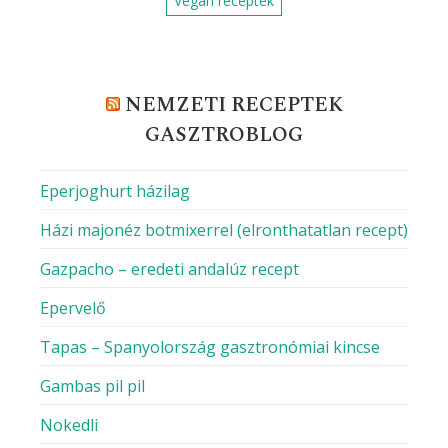
Hogyan készítsünk fagyit házilag?
VIBE Budapest, a szórakozás új receptje
Többre vagy képes, mint a rántotta?
Diétás és finom
MILYEN KONYHÁBÓL FŐZNÉL MA?
Amerikai receptek
Fagyasztott ételek
Franciás ételek
Görögös ételek
Hagyományos ételek
Indiai ételek
Ketogén receptek
Kísérletező ételek
Magyar receptek
Mexikói ételek