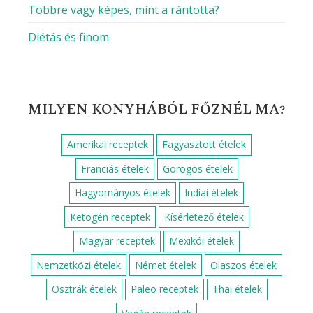
Magas fehérjetartalmú
Magas rosttartalmú
Paleo
Vegetáriánus
Vegán
HOGY MOZOGSZ A KONYHÁBAN?
Egyszerű
Haladó
Kezdő
Közép-haladó
KEMÉNY TOJÁS BLOG – AMI A
RECEPTEK MÖGÖTT VAN
Direkt vagy indirekt grillezés? Így használd
tudatosan a hőt