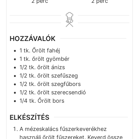
Mézeskalács
fűszerkeverék
Szilágyi Balázs
No ratings yet
Recept Nyomtatása
Pin Recept