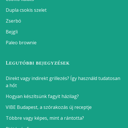
Foszlós fonott kalács
Tejberizs
Sertéspörkölt
Lágytojás főzése
Krumpli főzés
Főtt tojás készítése
Franciasaláta
Tepsis karaj
Legjobb sütemények
Sütemények, süti receptek
Darázsfészek