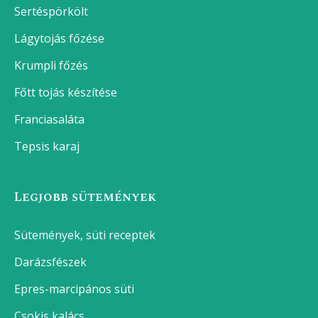
Gambas pil pil
Nokedli
Poharas áfonyás-joghurtos muffin
Poharas ribizlis-joghurtos muffin
Poharas joghurtos muffin alaprecept
Legnépszerűbb receptek
Brassói aprópecsenye