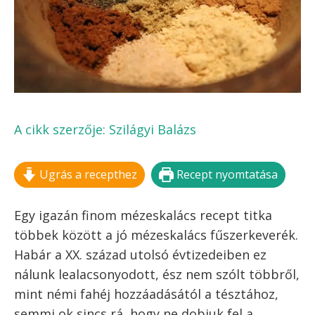
FELIRATKOZOM!
Kilépés
MENÜ
a
tartalomba
MÉZESKALÁCS
FŰSZERKEVERÉK