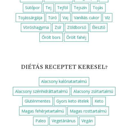
Gyors vacsora csirkemellből
Gyors vacsora ötletek
Húsmentes ebéd
Húsmentes vacsora
Krumpli köret
Köret
Leves
Padlizsán köret
Reggeli
Saláta
Vacsora
Vega vacsora
Zöldségköretek
RECEPTEK HOZZÁVALÓK SZERINT
Alma
Citromlé
Csirkemell
Cukor
Darált dió
Darált sertéshús
Fehérbor
Fehérrépa
Fokhagyma
Gomba
Hagyma
Kakaópor
Krumpli
Liszt
Mazsola
Mustár
Méz
Olaj
Olíva olaj
Paradicsom
Petrezselyem