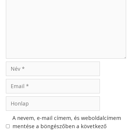
Tiramisu
Hagyományos mézeskalács
Szólj hozzá!
Értékeld a receptet