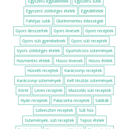
Sütemények, süti receptek
Darázsfészek
Epres-marcipános süti
Csokis kalács
Dupla csokis szelet
Zserbó
Bejgli
Paleo brownie
MÁR TÖBB MINT 350 RECEPT!