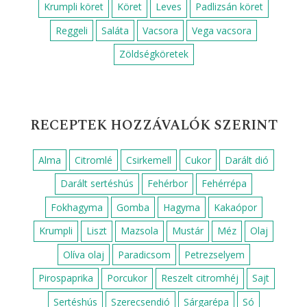
RECEPTEK FOGÁS SZERINT
Cukkini köret
Desszert
Ebéd
Egyszerű ebéd
Egyszerű reggeli
Egyszerű vacsora
Előétel
Főzelékek
Főzelék feltét
Főétel
Gluténmentes köret
Gyors ebéd
Gyors reggeli