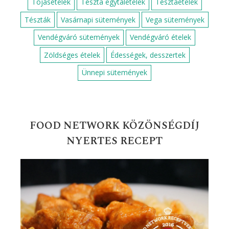
Alapreceptek
Csirkemell receptek
Darált húsos receptek
Diós sütemények
Egyszerű egytálételek
Egyszerű sütik
Egyszerű zöldséges ételek
Egytálételek
Fahéjas sütik
Gluténmentes édességek
Gyors desszertek
Gyors levesek
Gyors receptek
Gyors süti gyerekeknek
Gyors süti receptek
Gyors zöldséges ételek
Gyümölcsös sütemények
Húsmentes ételek
Húsos levesek
Húsos ételek
Húsvéti receptek
Karácsonyi receptek
Karácsonyi sütemények
Kelt tésztás sütemények
Köret
Leves receptek
Mazsolás süti receptek
Nyári receptek
Palacsinta receptek
Saláták