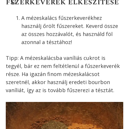
mint amit esetleg megszoktál. Ezért első
elkalommal nyugodtan próbáld ki fele
mennyiséggel (fele ennyi fűszer 250 g liszthez,
vagy ez a mennyiség fél kg liszthez).
Mézeskalács
fűszerkeverék hozzávalók
1 tk. őrölt fahéj
1 tk. őrölt gyömbér
1/2 tk. őrölt ánizs
1/2 tk. őrölt szefűszeg
1/2 tk. őrölt szegfűbors
1/2 tk. őrölt szerecsendió
1/4 tk. őrölt bors