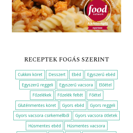
Szilveszteri receptek
Sült hús
Sütemények, süti receptek
Tepsis ételek
Tojásételek
Tészta egytálételek
Tésztaételek
Tészták
Vasárnapi sütemények
Vega sütemények
Vendégváró sütemények
Vendégváró ételek
Zöldséges ételek
Édességek, desszertek
Ünnepi sütemények
FOOD NETWORK KÖZÖNSÉGDÍJ
NYERTES RECEPT