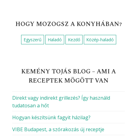
Pirospaprika
Porcukor
Reszelt citromhéj
Sajt
Sertéshús
Szerecsendió
Sárgarépa
Só
Sütőpor
Tej
Tejföl
Tejszín
Tojás
Tojássárgája
Túró
Vaj
Vaníliás cukor
Víz
Vöröshagyma
Zsír
Zöldborsó
Élesztő
Őrölt bors
Őrölt fahéj
DIÉTÁS RECEPTET KERESEL?
Alacsony kalóriatartalmú
Alacsony szénhidráttartalmú
Alacsony zsírtartalmú
Gluténmentes
Gyors keto ételek
Keto