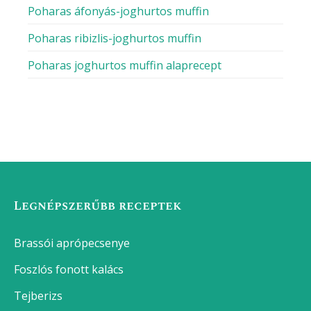
Nemzetközi ételek
Német ételek
Olaszos ételek
Osztrák ételek
Paleo receptek
Thai ételek
Vegán receptek
NEMZETI RECEPTEK
GASZTROBLOG
Eperjoghurt házilag
Házi majonéz botmixerrel (elronthatatlan recept)
Gazpacho – eredeti andalúz recept
Epervelő
Tapas – Spanyolország gasztronómiai kincse