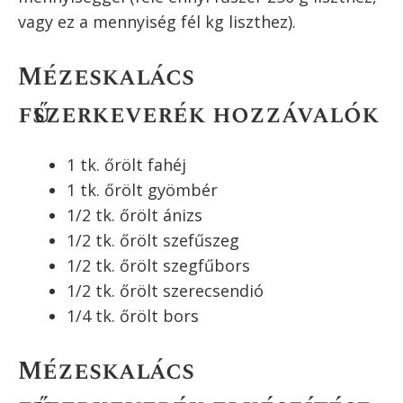
nálunk lealacsonyodott, ész nem szólt többről,
mint némi fahéj hozzáadásától a tésztához,
semmi ok sincs rá, hogy ne dobjuk fel a
mézeskalácsunkat szuper, télies fűszerekkel.
A pontos mennyiség persze ízlés kérdése is
lehet, és mézeskalács fűszerkeverék előre
csomagolva is kapható, itt megadok egy olyan
alapreceptet, ami nagyon finom ízeket
varázsol a mézeskalácsba, és nagyon sokan
nagyon finomakat sütöttek már a segítségével.
Az itt megadott mézeskalács fűszerkeverék
mennyiség 250 g (negyed kg) lisztből készült
mézeskalácshoz elegendő. Fontos elmondani,
hogy a több fűszer miatt erősebb íze lesz,