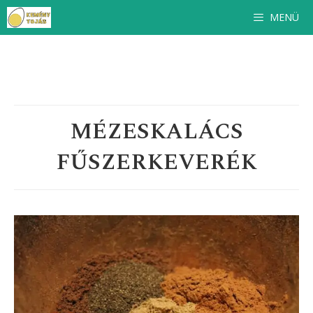
Ingyenes
szakácskönyv
feliratkozóinknak