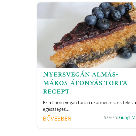
Nyersvegán almás-
mákos-áfonyás torta
recept
Ez a finom vegán torta cukormentes, és tele v
egészséges…
Szerző:
Gungl M
BŐVEBBEN