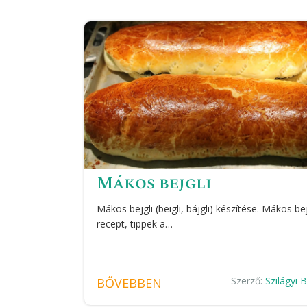
Mákos bejgli
Mákos bejgli (beigli, bájgli) készítése. Mákos bej
recept, tippek a…
Szerző:
Szilágyi 
BŐVEBBEN