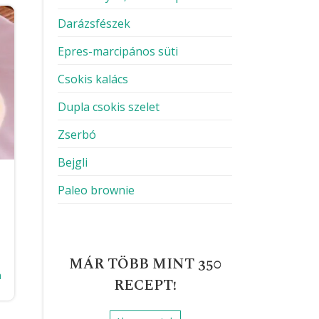
Darázsfészek
Epres-marcipános süti
Csokis kalács
Dupla csokis szelet
Zserbó
Bejgli
Paleo brownie
MÁR TÖBB MINT 350
a
RECEPT!