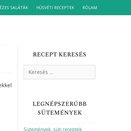
ÉZES SALÁTÁK
HÚSVÉTI RECEPTEK
RÓLAM
RECEPT KERESÉS
Keresés:
ekkel
LEGNÉPSZERŰBB
SÜTEMÉNYEK
Sütemények, süti receptek