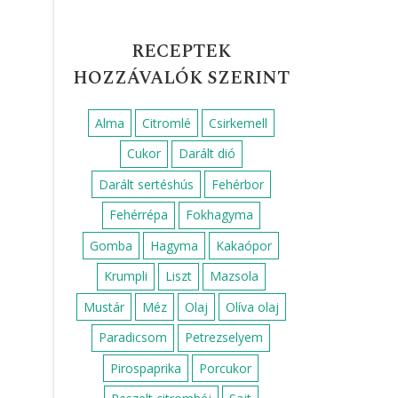
RECEPTEK
HOZZÁVALÓK SZERINT
Alma
Citromlé
Csirkemell
Cukor
Darált dió
Darált sertéshús
Fehérbor
Fehérrépa
Fokhagyma
Gomba
Hagyma
Kakaópor
Krumpli
Liszt
Mazsola
Mustár
Méz
Olaj
Olíva olaj
Paradicsom
Petrezselyem
Pirospaprika
Porcukor