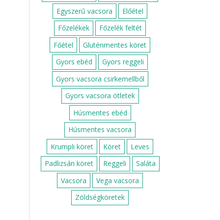
Egyszerű vacsora
Előétel
Főzelékek
Főzelék feltét
Főétel
Gluténmentes köret
Gyors ebéd
Gyors reggeli
Gyors vacsora csirkemellből
Gyors vacsora ötletek
Húsmentes ebéd
Húsmentes vacsora
Krumpli köret
Köret
Leves
Padlizsán köret
Reggeli
Saláta
Vacsora
Vega vacsora
Zöldségköretek