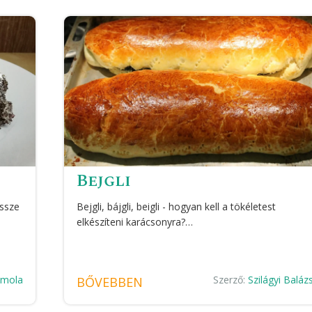
Bejgli
össze
Bejgli, bájgli, beigli - hogyan kell a tökéletest
elkészíteni karácsonyra?…
 Imola
Szerző:
Szilágyi Baláz
BŐVEBBEN