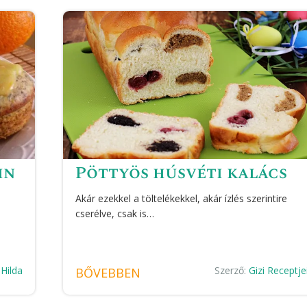
in
Pöttyös húsvéti kalács
Akár ezekkel a töltelékekkel, akár ízlés szerintire
cserélve, csak is…
:
Hilda
Szerző:
Gizi Receptje
BŐVEBBEN