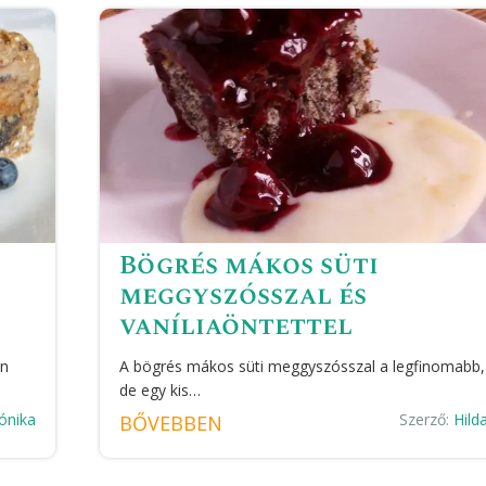
Bögrés mákos süti
meggyszósszal és
vaníliaöntettel
an
A bögrés mákos süti meggyszósszal a legfinomabb,
de egy kis…
ónika
Szerző:
Hild
BŐVEBBEN