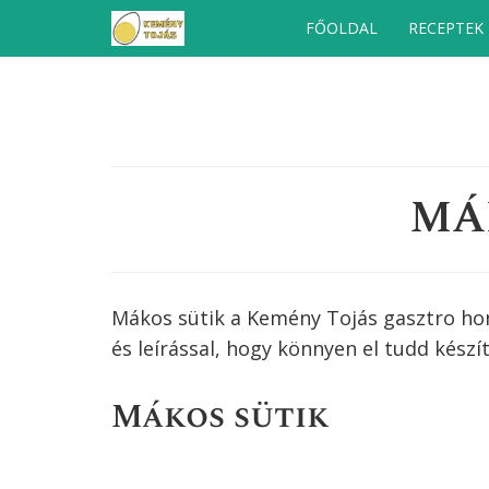
Kilépés
FŐOLDAL
RECEPTEK
a
tartalomba
MÁ
Mákos sütik a Kemény Tojás gasztro ho
és leírással, hogy könnyen el tudd készít
Mákos sütik