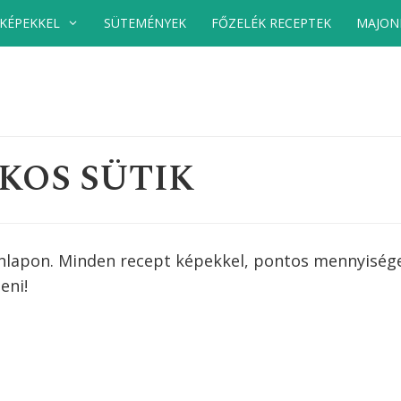
 KÉPEKKEL
SÜTEMÉNYEK
FŐZELÉK RECEPTEK
MAJON
KOS SÜTIK
nlapon. Minden recept képekkel, pontos mennyiség
eni!