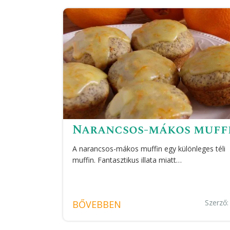
Narancsos-mákos muff
A narancsos-mákos muffin egy különleges téli
muffin. Fantasztikus illata miatt…
Szerző
BŐVEBBEN