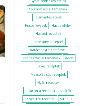
Gyors zöldséges ételek
Gyümölcsös sütemények
Húsmentes ételek
Húsos levesek
Húsos ételek
Húsvéti receptek
Karácsonyi receptek
Karácsonyi sütemények
Kelt tésztás sütemények
Köret
Leves receptek
Mazsolás süti receptek
Nyári receptek
Palacsinta receptek
Saláták
s
Szilveszteri receptek
Sült hús