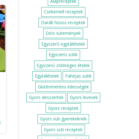
Alapreceptek
Csirkemell receptek
Darált húsos receptek
Diós sütemények
Egyszerű egytálételek
Egyszerű sütik
Egyszerű zöldséges ételek
Egytálételek
Fahéjas sütik
Gluténmentes édességek
Gyors desszertek
Gyors levesek
Gyors receptek
Gyors süti gyerekeknek
i
Gyors süti receptek