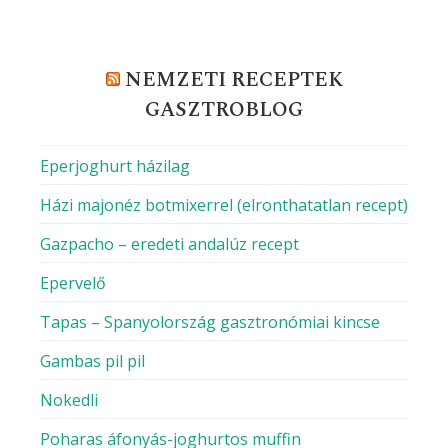
NEMZETI RECEPTEK
GASZTROBLOG
Eperjoghurt házilag
Házi majonéz botmixerrel (elronthatatlan recept)
Gazpacho – eredeti andalúz recept
Epervelő
Tapas – Spanyolország gasztronómiai kincse
Gambas pil pil
Nokedli
Poharas áfonyás-joghurtos muffin