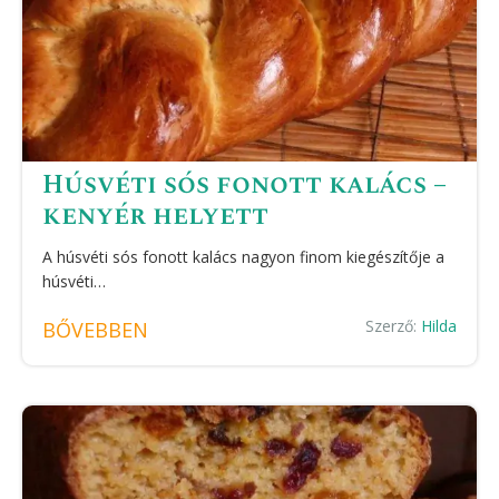
Húsvéti sós fonott kalács –
kenyér helyett
A húsvéti sós fonott kalács nagyon finom kiegészítője a
húsvéti…
Szerző:
Hilda
BŐVEBBEN