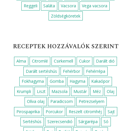
Reggeli
Saláta
Vacsora
Vega vacsora
Zöldségköretek
RECEPTEK HOZZÁVALÓK SZERINT
Alma
Citromlé
Csirkemell
Cukor
Darált dió
Darált sertéshús
Fehérbor
Fehérrépa
Fokhagyma
Gomba
Hagyma
Kakaópor
Krumpli
Liszt
Mazsola
Mustár
Méz
Olaj
Olíva olaj
Paradicsom
Petrezselyem
Pirospaprika
Porcukor
Reszelt citromhéj
Sajt
Sertéshús
Szerecsendió
Sárgarépa
Só