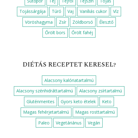
Sütőpor
Tej
Tejföl
Tejszín
Tojás
Tojássárgája
Túró
Vaj
Vaníliás cukor
Víz
Vöröshagyma
Zsír
Zöldborsó
Élesztő
Őrölt bors
Őrölt fahéj
DIÉTÁS RECEPTET KERESEL?
Alacsony kalóriatartalmú
Alacsony szénhidráttartalmú
Alacsony zsírtartalmú
Gluténmentes
Gyors keto ételek
Keto
Magas fehérjetartalmú
Magas rosttartalmú
Paleo
Vegetáriánus
Vegán