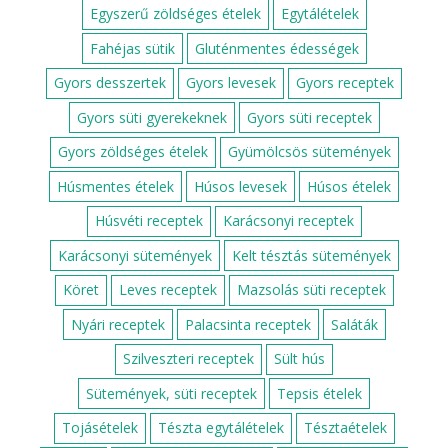
Egyszerű zöldséges ételek
Egytálételek
Fahéjas sütik
Gluténmentes édességek
Gyors desszertek
Gyors levesek
Gyors receptek
Gyors süti gyerekeknek
Gyors süti receptek
Gyors zöldséges ételek
Gyümölcsös sütemények
Húsmentes ételek
Húsos levesek
Húsos ételek
Húsvéti receptek
Karácsonyi receptek
Karácsonyi sütemények
Kelt tésztás sütemények
Köret
Leves receptek
Mazsolás süti receptek
Nyári receptek
Palacsinta receptek
Saláták
Szilveszteri receptek
Sült hús
Sütemények, süti receptek
Tepsis ételek
Tojásételek
Tészta egytálételek
Tésztaételek