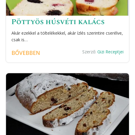
Pöttyös húsvéti kalács
Akár ezekkel a töltelékekkel, akár ízlés szerintire cserélve,
csak is…
Szerző:
Gizi Receptjei
BŐVEBBEN