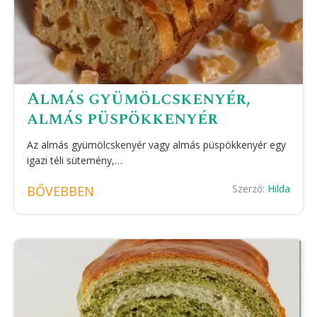
Almás gyümölcskenyér,
almás püspökkenyér
Az almás gyümölcskenyér vagy almás püspökkenyér egy
igazi téli sütemény,…
Szerző:
Hilda
BŐVEBBEN