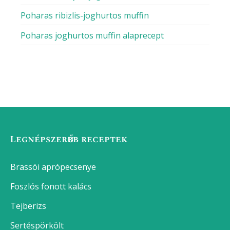
Poharas ribizlis-joghurtos muffin
Poharas joghurtos muffin alaprecept
Legnépszerűbb receptek
Brassói aprópecsenye
Foszlós fonott kalács
Tejberizs
Sertéspörkölt