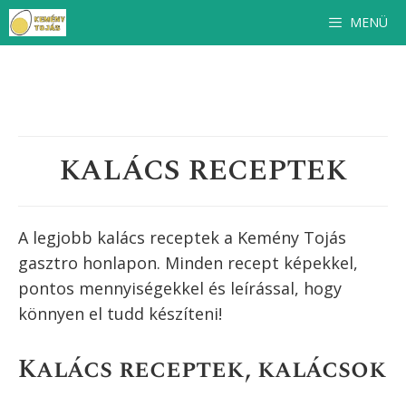
Kilépés
MENÜ
a
tartalomba
KALÁCS RECEPTEK
A legjobb kalács receptek a Kemény Tojás
gasztro honlapon. Minden recept képekkel,
pontos mennyiségekkel és leírással, hogy
könnyen el tudd készíteni!
Kalács receptek, kalácsok