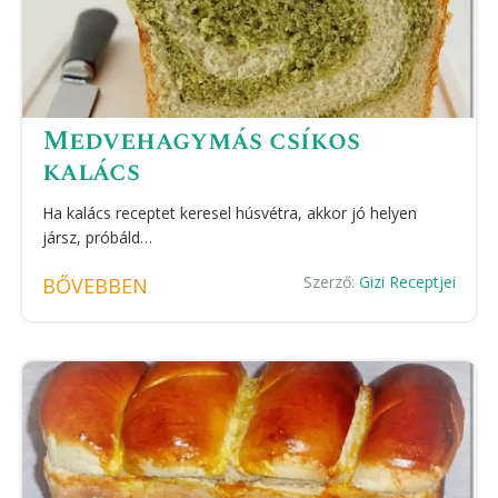
Medvehagymás csíkos
kalács
Ha kalács receptet keresel húsvétra, akkor jó helyen
jársz, próbáld…
Szerző:
Gizi Receptjei
BŐVEBBEN