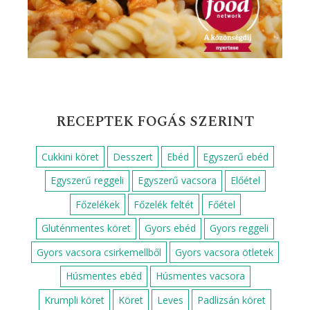
RECEPTEK FOGÁS SZERINT
Cukkini köret
Desszert
Ebéd
Egyszerű ebéd
Egyszerű reggeli
Egyszerű vacsora
Előétel
Főzelékek
Főzelék feltét
Főétel
Gluténmentes köret
Gyors ebéd
Gyors reggeli
Gyors vacsora csirkemellből
Gyors vacsora ötletek
Húsmentes ebéd
Húsmentes vacsora
Krumpli köret
Köret
Leves
Padlizsán köret