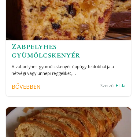
Zabpelyhes
gyümölcskenyér
A zabpelyhes gyümölcskenyér éppúgy feldobhatja a
hétvégi vagy ünnepi reggeliket,…
Szerző:
Hilda
BŐVEBBEN