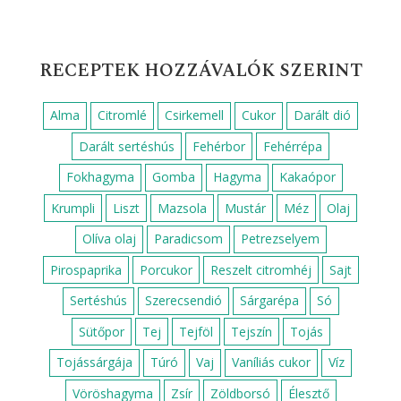
RECEPTEK HOZZÁVALÓK SZERINT
Alma
Citromlé
Csirkemell
Cukor
Darált dió
Darált sertéshús
Fehérbor
Fehérrépa
Fokhagyma
Gomba
Hagyma
Kakaópor
Krumpli
Liszt
Mazsola
Mustár
Méz
Olaj
Olíva olaj
Paradicsom
Petrezselyem
Pirospaprika
Porcukor
Reszelt citromhéj
Sajt
Sertéshús
Szerecsendió
Sárgarépa
Só
Sütőpor
Tej
Tejföl
Tejszín
Tojás
Tojássárgája
Túró
Vaj
Vaníliás cukor
Víz
Vöröshagyma
Zsír
Zöldborsó
Élesztő