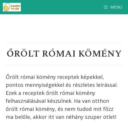
Kilépés
MENÜ
a
tartalomba
ŐRÖLT RÓMAI KÖMÉNY
Őrölt római kömény receptek képekkel,
pontos mennyiségekkel és részletes leírással.
Ezek a receptek
őrölt római kömény
felhasználásával készülnek. Ha van otthon
őrölt római kömény
, és nem tudod mit főzz
ma belőle, akkor itt van néhány szuper ötlet!