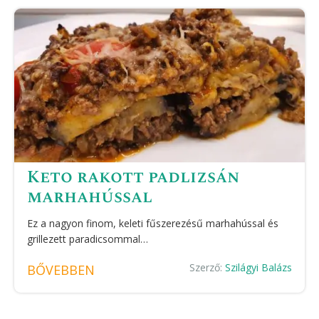
Keto rakott padlizsán
marhahússal
Ez a nagyon finom, keleti fűszerezésű marhahússal és
grillezett paradicsommal…
Szerző:
Szilágyi Balázs
BŐVEBBEN