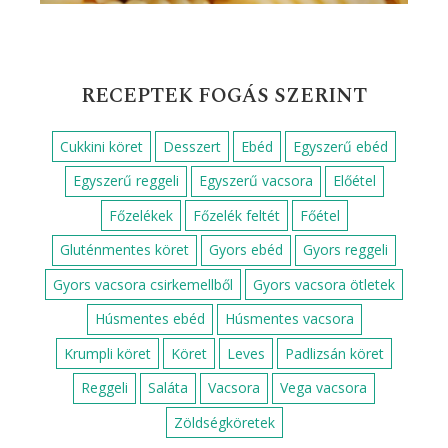
RECEPTEK FOGÁS SZERINT
Cukkini köret
Desszert
Ebéd
Egyszerű ebéd
Egyszerű reggeli
Egyszerű vacsora
Előétel
Főzelékek
Főzelék feltét
Főétel
Gluténmentes köret
Gyors ebéd
Gyors reggeli
Gyors vacsora csirkemellből
Gyors vacsora ötletek
Húsmentes ebéd
Húsmentes vacsora
Krumpli köret
Köret
Leves
Padlizsán köret
Reggeli
Saláta
Vacsora
Vega vacsora
Zöldségköretek