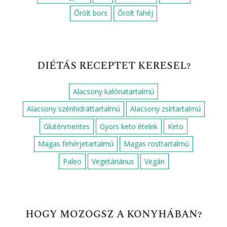
Őrölt bors
Őrölt fahéj
DIÉTÁS RECEPTET KERESEL?
Alacsony kalóriatartalmú
Alacsony szénhidráttartalmú
Alacsony zsírtartalmú
Gluténmentes
Gyors keto ételek
Keto
Magas fehérjetartalmú
Magas rosttartalmú
Paleo
Vegetáriánus
Vegán
HOGY MOZOGSZ A KONYHÁBAN?