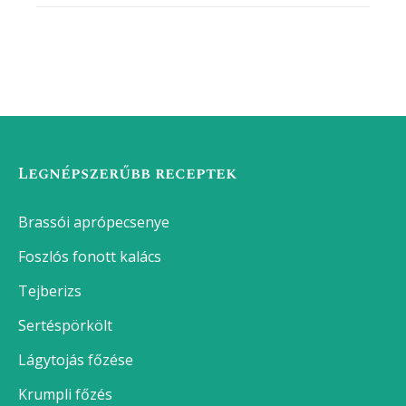
Legnépszerűbb receptek
Brassói aprópecsenye
Foszlós fonott kalács
Tejberizs
Sertéspörkölt
Lágytojás főzése
Krumpli főzés