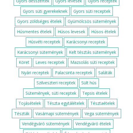
Gyors desszertek
Gyors levesek
Gyors receptek
Gyors süti gyerekeknek
Gyors süti receptek
Gyors zöldséges ételek
Gyümölcsös sütemények
Húsmentes ételek
Húsos levesek
Húsos ételek
Húsvéti receptek
Karácsonyi receptek
Karácsonyi sütemények
Kelt tésztás sütemények
Köret
Leves receptek
Mazsolás süti receptek
Nyári receptek
Palacsinta receptek
Saláták
Szilveszteri receptek
Sült hús
Sütemények, süti receptek
Tepsis ételek
Tojásételek
Tészta egytálételek
Tésztaételek
Tészták
Vasárnapi sütemények
Vega sütemények
Vendégváró sütemények
Vendégváró ételek