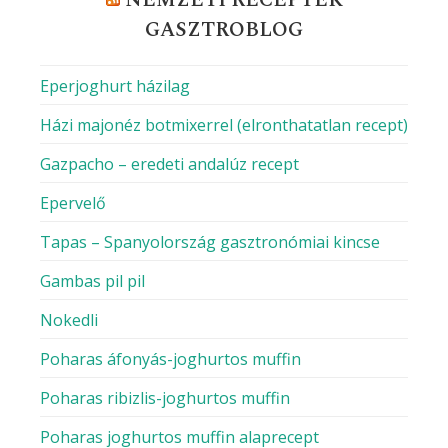
NEMZETI RECEPTEK
GASZTROBLOG
Eperjoghurt házilag
Házi majonéz botmixerrel (elronthatatlan recept)
Gazpacho – eredeti andalúz recept
Epervelő
Tapas – Spanyolország gasztronómiai kincse
Gambas pil pil
Nokedli
Poharas áfonyás-joghurtos muffin
Poharas ribizlis-joghurtos muffin
Poharas joghurtos muffin alaprecept