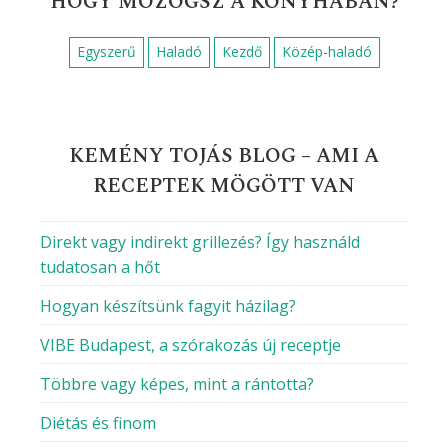
HOGY MOZOGSZ A KONYHÁBAN?
Egyszerű
Haladó
Kezdő
Közép-haladó
KEMÉNY TOJÁS BLOG – AMI A
RECEPTEK MÖGÖTT VAN
Direkt vagy indirekt grillezés? Így használd
tudatosan a hőt
Hogyan készítsünk fagyit házilag?
VIBE Budapest, a szórakozás új receptje
Többre vagy képes, mint a rántotta?
Diétás és finom