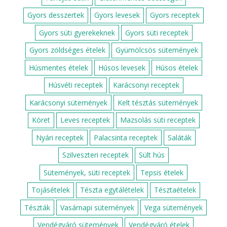
Gyors desszertek
Gyors levesek
Gyors receptek
Gyors süti gyerekeknek
Gyors süti receptek
Gyors zöldséges ételek
Gyümölcsös sütemények
Húsmentes ételek
Húsos levesek
Húsos ételek
Húsvéti receptek
Karácsonyi receptek
Karácsonyi sütemények
Kelt tésztás sütemények
Köret
Leves receptek
Mazsolás süti receptek
Nyári receptek
Palacsinta receptek
Saláták
Szilveszteri receptek
Sült hús
Sütemények, süti receptek
Tepsis ételek
Tojásételek
Tészta egytálételek
Tésztaételek
Tészták
Vasárnapi sütemények
Vega sütemények
Vendégváró sütemények
Vendégváró ételek