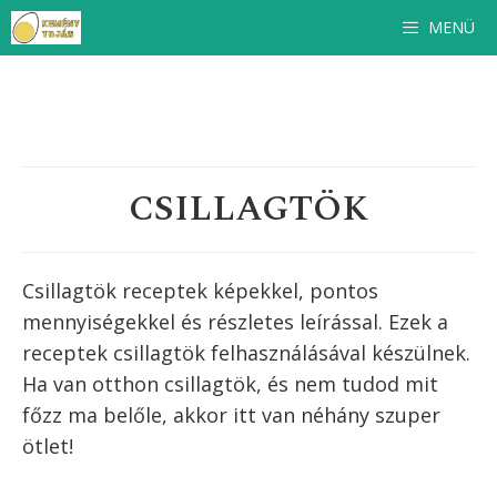
Kilépés
MENÜ
a
tartalomba
CSILLAGTÖK
Csillagtök receptek képekkel, pontos
mennyiségekkel és részletes leírással. Ezek a
receptek
csillagtök
felhasználásával készülnek.
Ha van otthon
csillagtök
, és nem tudod mit
főzz ma belőle, akkor itt van néhány szuper
ötlet!