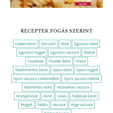
RECEPTEK FOGÁS SZERINT
Cukkini köret
Desszert
Ebéd
Egyszerű ebéd
Egyszerű reggeli
Egyszerű vacsora
Előétel
Főzelékek
Főzelék feltét
Főétel
Gluténmentes köret
Gyors ebéd
Gyors reggeli
Gyors vacsora csirkemellből
Gyors vacsora ötletek
Húsmentes ebéd
Húsmentes vacsora
Krumpli köret
Köret
Leves
Padlizsán köret
Reggeli
Saláta
Vacsora
Vega vacsora