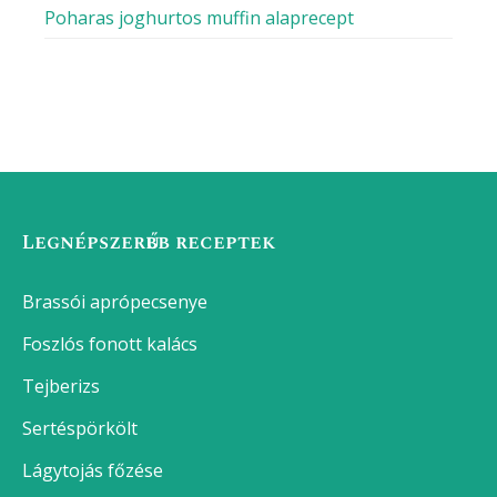
Poharas joghurtos muffin alaprecept
Legnépszerűbb receptek
Brassói aprópecsenye
Foszlós fonott kalács
Tejberizs
Sertéspörkölt
Lágytojás főzése