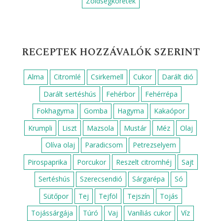
Zöldségköretek
RECEPTEK HOZZÁVALÓK SZERINT
Alma
Citromlé
Csirkemell
Cukor
Darált dió
Darált sertéshús
Fehérbor
Fehérrépa
Fokhagyma
Gomba
Hagyma
Kakaópor
Krumpli
Liszt
Mazsola
Mustár
Méz
Olaj
Olíva olaj
Paradicsom
Petrezselyem
Pirospaprika
Porcukor
Reszelt citromhéj
Sajt
Sertéshús
Szerecsendió
Sárgarépa
Só
Sütőpor
Tej
Tejföl
Tejszín
Tojás
Tojássárgája
Túró
Vaj
Vaníliás cukor
Víz