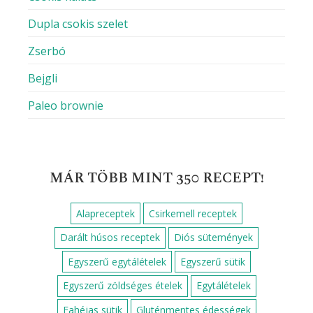
Dupla csokis szelet
Zserbó
Bejgli
Paleo brownie
MÁR TÖBB MINT 350 RECEPT!
Alapreceptek
Csirkemell receptek
Darált húsos receptek
Diós sütemények
Egyszerű egytálételek
Egyszerű sütik
Egyszerű zöldséges ételek
Egytálételek
Fahéjas sütik
Gluténmentes édességek