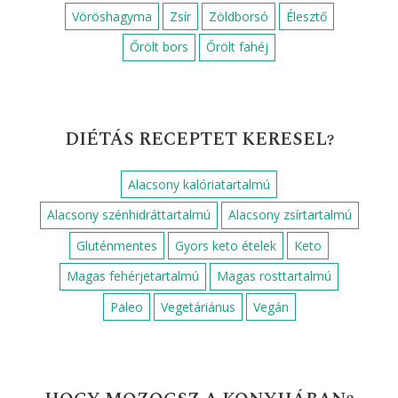
Vöröshagyma
Zsír
Zöldborsó
Élesztő
Őrölt bors
Őrölt fahéj
DIÉTÁS RECEPTET KERESEL?
Alacsony kalóriatartalmú
Alacsony szénhidráttartalmú
Alacsony zsírtartalmú
Gluténmentes
Gyors keto ételek
Keto
Magas fehérjetartalmú
Magas rosttartalmú
Paleo
Vegetáriánus
Vegán