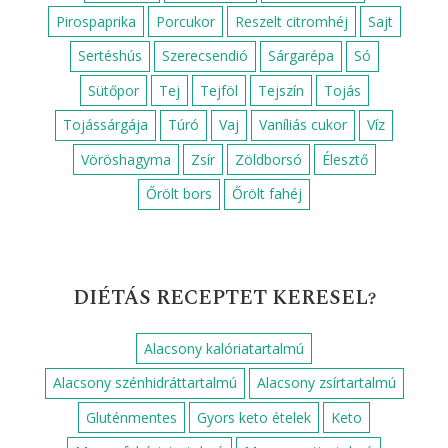
Pirospaprika
Porcukor
Reszelt citromhéj
Sajt
Sertéshús
Szerecsendió
Sárgarépa
Só
Sütőpor
Tej
Tejföl
Tejszín
Tojás
Tojássárgája
Túró
Vaj
Vaníliás cukor
Víz
Vöröshagyma
Zsír
Zöldborsó
Élesztő
Őrölt bors
Őrölt fahéj
DIÉTÁS RECEPTET KERESEL?
Alacsony kalóriatartalmú
Alacsony szénhidráttartalmú
Alacsony zsírtartalmú
Gluténmentes
Gyors keto ételek
Keto