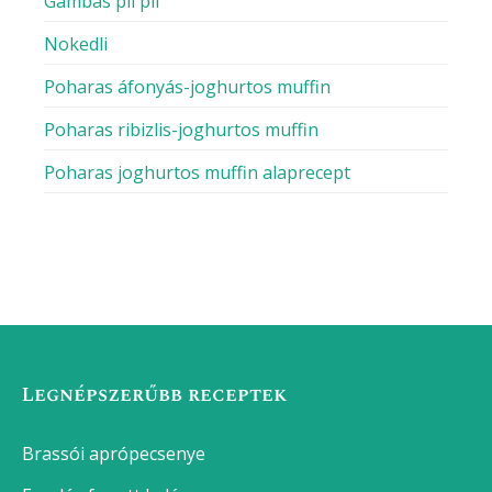
Gambas pil pil
Nokedli
Poharas áfonyás-joghurtos muffin
Poharas ribizlis-joghurtos muffin
Poharas joghurtos muffin alaprecept
Legnépszerűbb receptek
Brassói aprópecsenye