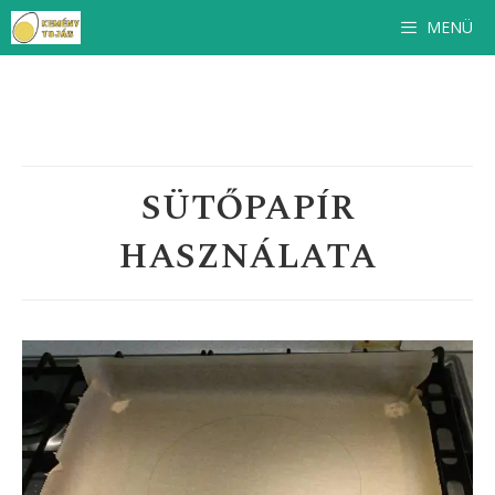
Kilépés
MENÜ
a
tartalomba
SÜTŐPAPÍR
HASZNÁLATA