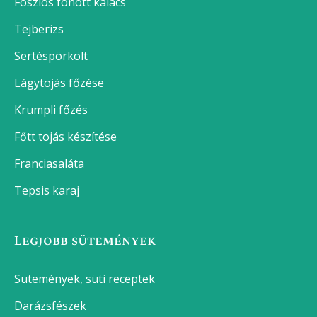
Foszlós fonott kalács
Tejberizs
Sertéspörkölt
Lágytojás főzése
Krumpli főzés
Főtt tojás készítése
Franciasaláta
Tepsis karaj
Legjobb sütemények
Sütemények, süti receptek
Darázsfészek