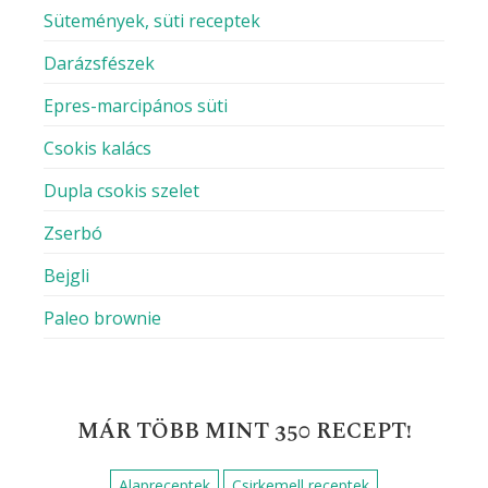
Sütemények, süti receptek
Darázsfészek
Epres-marcipános süti
Csokis kalács
Dupla csokis szelet
Zserbó
Bejgli
Paleo brownie
MÁR TÖBB MINT 350 RECEPT!
Alapreceptek
Csirkemell receptek