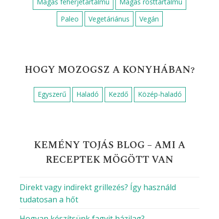
Magas fehérjetartalmú
Magas rosttartalmú
Paleo
Vegetáriánus
Vegán
HOGY MOZOGSZ A KONYHÁBAN?
Egyszerű
Haladó
Kezdő
Közép-haladó
KEMÉNY TOJÁS BLOG – AMI A
RECEPTEK MÖGÖTT VAN
Direkt vagy indirekt grillezés? Így használd
tudatosan a hőt
Hogyan készítsünk fagyit házilag?