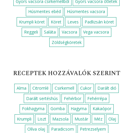
Gyors vacsora csirkemellből
Gyors vacsora ötletek
Húsmentes ebéd
Húsmentes vacsora
Krumpli köret
Köret
Leves
Padlizsán köret
Reggeli
Saláta
Vacsora
Vega vacsora
Zöldségköretek
RECEPTEK HOZZÁVALÓK SZERINT
Alma
Citromlé
Csirkemell
Cukor
Darált dió
Darált sertéshús
Fehérbor
Fehérrépa
Fokhagyma
Gomba
Hagyma
Kakaópor
Krumpli
Liszt
Mazsola
Mustár
Méz
Olaj
Olíva olaj
Paradicsom
Petrezselyem