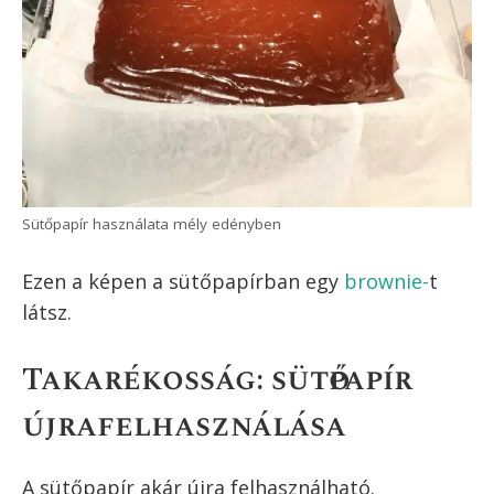
Sütőpapír használata mély edényben
Ezen a képen a sütőpapírban egy
brownie-
t
látsz.
Takarékosság: sütőpapír
újrafelhasználása
A sütőpapír akár újra felhasználható.