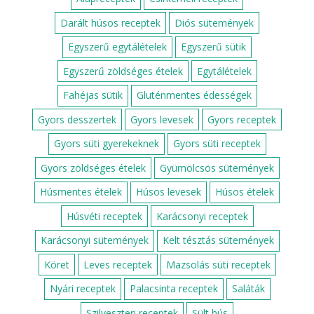
Darált húsos receptek
Diós sütemények
Egyszerű egytálételek
Egyszerű sütik
Egyszerű zöldséges ételek
Egytálételek
Fahéjas sütik
Gluténmentes édességek
Gyors desszertek
Gyors levesek
Gyors receptek
Gyors süti gyerekeknek
Gyors süti receptek
Gyors zöldséges ételek
Gyümölcsös sütemények
Húsmentes ételek
Húsos levesek
Húsos ételek
Húsvéti receptek
Karácsonyi receptek
Karácsonyi sütemények
Kelt tésztás sütemények
Köret
Leves receptek
Mazsolás süti receptek
Nyári receptek
Palacsinta receptek
Saláták
Szilveszteri receptek
Sült hús