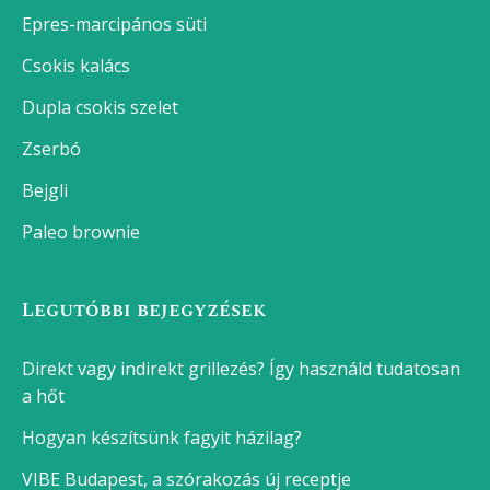
Epres-marcipános süti
Csokis kalács
Dupla csokis szelet
Zserbó
Bejgli
Paleo brownie
Legutóbbi bejegyzések
Direkt vagy indirekt grillezés? Így használd tudatosan
a hőt
Hogyan készítsünk fagyit házilag?
VIBE Budapest, a szórakozás új receptje