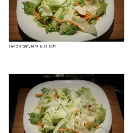
Használhatsz csomagolt vegyes zöld salátát, ezzel
nincs dolgod. Ha fejes salátát vagy jégsalátát
használsz, akkor vágd kisebb darabokra. Ha a
keverékben nincs, javaslom, hogy egy fél szál répát
reszelj bele (a tápérték adatok ezt tartalmazzák)!
Nyisd ki és csöpögtesd le a
tonhalkonzervet.
Állítsd össze a tonhalsalátát. Ehhez
tedd egy tányérba a zöldsalátát, rá a
hagymát majd a paradicsomot. Sózd
meg és szórd meg szárított
oregánóval.