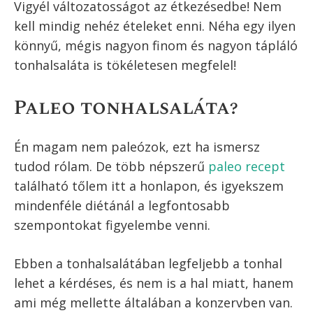
Hogyan fogyaszd ezt a
tonhalsalátát?
A salátákat mi általában egy főételhez esszük,
míg a mediterrán országokban, ahonnan ez a
fajta tonhalsaláta származik, inkább
előételként fogyasztják. Természetesen
mindkét formában eheted.
De ennek a salátának az én számomra
legnagyobb előnye, hogy a receptben
megadott mennyiségekkel – és ezért is
mértem ki ilyen pontosan a hozzávalókat – egy
felnőtt ember teljes mértékben jól tud lakni.
Tehát egy teljes értékű, főételként is
fogyasztható, egészséges, magas rosttartalmú