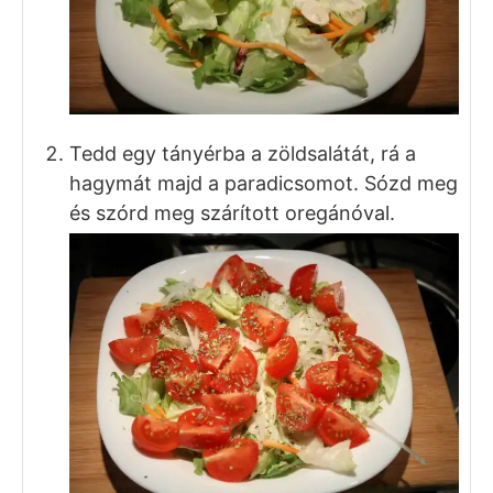
80
g
tonhal konzerv
0,5
g
só
Fél
tk.
szárított oregánó
13
g
extra szűz olívaolaj
1
tk.
citromlé
ELKÉSZÍTÉS
Főzd meg a tojásokat. Vágd fel a
paradicsomot gerezdekre, és a hagymát
vékony szeletekre. A tojásokat pucold
meg és vágd negyedekbe. Ha szükséges,
készítsd elő a salátát. Nyisd ki és
csöpögtesd le a tonhalkonzervet.