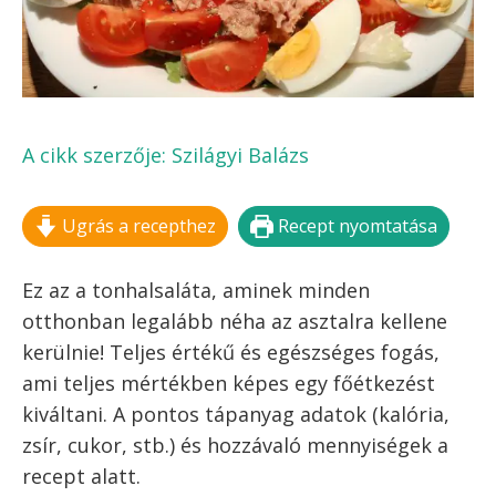
FELIRATKOZOM!
Kilépés
MENÜ
a
tartalomba
TONHALSALÁTA