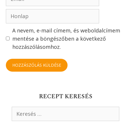
5 1 szavazatból (
1 értékelés
komment nélkül
)
Szólj hozzá!
Értékeld a receptet
Hozzászólás
Név