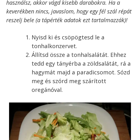
Ezt akár korábban is megcsinálhatod, mivel a főtt
tojás kiválóan eláll hűtőben több napig is. Sőt,
mint hideg salátához, a nem meleg tojás jobban is
illik hozzá.
Vágd fel a paradicsomot gerezdekre.
Vágd fel a hagymát vékony
szeletekre.
Lilahagyma vagy újhagyma is tökéletes ebbe a
tonhalsalátába.
A tojásokat pucold meg és vágd
negyedekbe.
Ha szükséges, készítsd elő a salátát.