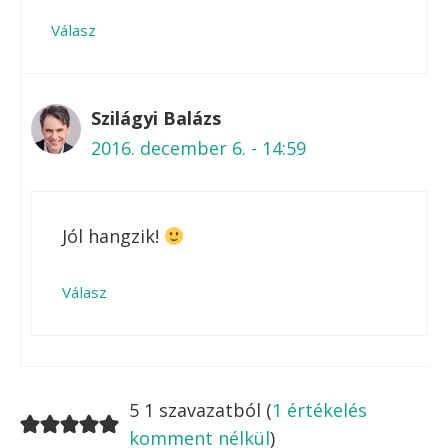
hozzászólás
Beatrix
2016. december 1. - 21:04
Szia! Nalam egy ideje alap a tonhal a
szekrenyben. Az en kedvenc receptem a
tonhalkremes piritos. Ehhez sajtkremet
keverek a tonhalhoz, ha nem
olivaolajos, akkor azt is, teszek meg
bele aprora vagott lila vagy
zoldhagymat, es lehetoseg szerint
kukoricat. Ehhez pici lime vagy citrom
leve jon, es egy isteni, konnyu vacsora