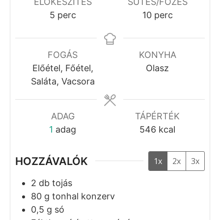
Tonhalsaláta
Szilágyi Balázs
Ez az a tonhalsaláta teljes értékű és
egészséges fogás, ami teljes mértékben
képes egy főétkezést kiváltani.
5
from 1 vote
Recept Nyomtatása
Pin Recept