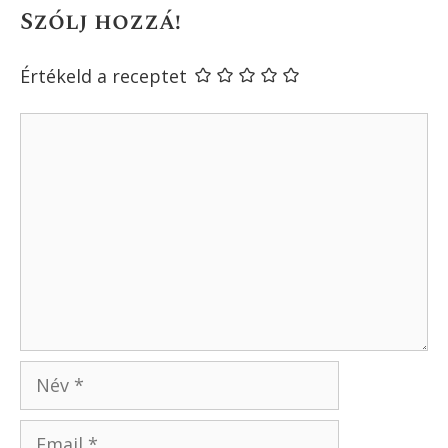
lesz belole. Ket embernek egy 120 g-os
konzerv megfelel.
Válasz
Szilágyi Balázs
2016. december 6. - 14:59
Jól hangzik!
Válasz