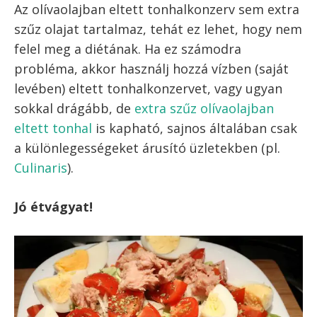
és kiváló ételről van szó!
Vigyél változatosságot az étkezésedbe! Nem
kell mindig nehéz ételeket enni. Néha egy ilyen
könnyű, mégis nagyon finom és nagyon tápláló
tonhalsaláta is tökéletesen megfelel!
Paleo tonhalsaláta?
Én magam nem paleózok, ezt ha ismersz
tudod rólam. De több népszerű
paleo recept
található tőlem itt a honlapon, és igyekszem
mindenféle diétánál a legfontosabb
szempontokat figyelembe venni.
Ebben a tonhalsalátában legfeljebb a tonhal