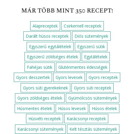
LEGNÉPSZERŰBB SÜTEMÉNYEK
Sütemények, süti receptek
Darázsfészek
Epres-marcipános süti
Csokis kalács
Dupla csokis szelet
Zserbó
Bejgli