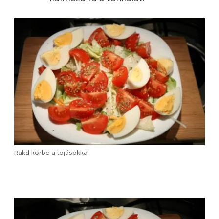
Tedd rá a paradicsom szeleteket
Szórd meg sóval és oregánóval