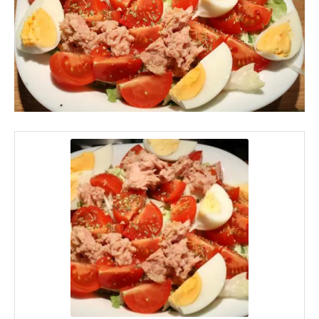
lehet a kérdéses, és nem is a hal miatt, hanem
ami még mellette általában a konzervben van.
Az olívaolajban eltett tonhalkonzerv sem extra
szűz olajat tartalmaz, tehát ez lehet, hogy nem
felel meg a diétának. Ha ez számodra
probléma, akkor használj hozzá vízben (saját
levében) eltett tonhalkonzervet, vagy ugyan
sokkal drágább, de
extra szűz olívaolajban
eltett tonhal
is kapható, sajnos általában csak
a különlegességeket árusító üzletekben (pl.
Culinaris
).
Jó étvágyat!