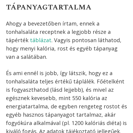
A tonhalsaláta elmaradhatatlan eleme a tonhal
Locsold meg egy kevés extra szűz
olívaolajjal és citromlével.
A tonhalsaláta kész, fogyaszd
egészséggel!