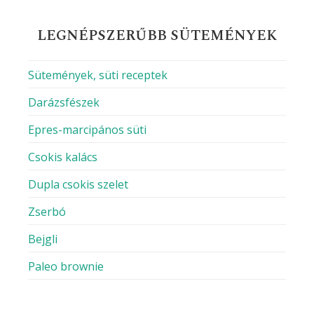
Email
Honlap
A nevem, e-mail címem, és weboldalcímem
mentése a böngészőben a következő
hozzászólásomhoz.
RECEPT KERESÉS
Keresés: