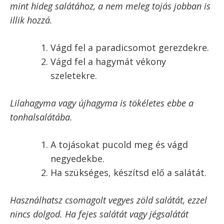
zsír, cukor, stb.) és hozzávaló mennyiségek a
recept alatt.
Sőt! Ez a tonhalsaláta még a nagyon népszerű
paleo diétának is megfelel – lásd erről is a
recept alatt a részletesebb információt.
Tonhalsaláta elkészítése
Ezt a tonhalsalátát a főtt tojás teszi teljessé.
Az előkészítés egyetlen hosszasabb lépése a
tojás főzése
, amihez a linkre kattintva találsz
tippeket.
Főzd meg a tojásokat.