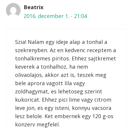
Brassói aprópecsenye
Mozzarellás csirkemell recept
“Tonhalsaláta”
bejegyzéshez 2