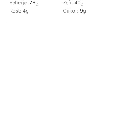
Végül rakd körbe a tojásokkal, halmozd rá
a tonhalat, és locsold meg egy kevés
extra szűz olívaolajjal és citromlével..