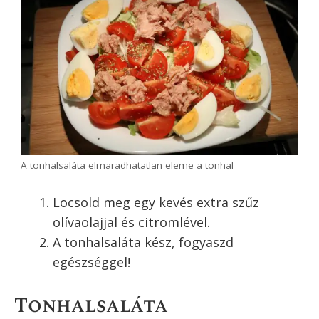
Végül rakd körbe a tojásokkal, és
halmozd rá a tonhalat.
Rakd körbe a tojásokkal