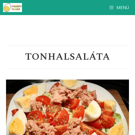
Ingyenes
szakácskönyv
feliratkozóinknak