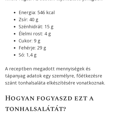
Tonhalsaláta
tápanyagtartalma
Ahogy a bevezetőben írtam, ennek a
tonhalsaláta receptnek a legjobb része a
tápérték
táblázat
. Vagyis pontosan láthatod,
hogy menyi kalória, rost és egyéb tápanyag
van a salátában.
És ami ennél is jobb, így látszik, hogy ez a
tonhalsaláta teljes értékű táplálék. Főételként
is fogyaszthatod (lásd lejjebb), és mivel az
egésznek kevesebb, mint 550 kalória az
energiatartalma, de egyben rengeteg rostot és