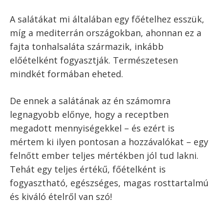
egyéb hasznos tápanyagot tartalmaz, akár
fogyókúra alkalmával (pl. 1200 kalóriás diéta) is
kiváló fogás. Az adatok tájékoztató jellegűek.
Energia: 546 kcal
Zsír: 40 g
Szénhidrát: 15 g
Élelmi rost: 4 g
Cukor: 9 g
Fehérje: 29 g
Só: 1,4 g
A receptben megadott mennyiségek és
tápanyag adatok egy személyre, főétkezésre
szánt tonhalsaláta elkészítésére vonatkoznak.