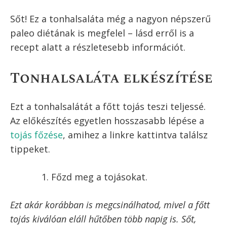
A cikk szerzője:
Szilágyi Balázs
Ugrás a recepthez
Recept nyomtatása
Ez az a tonhalsaláta, aminek minden
otthonban legalább néha az asztalra kellene
kerülnie! Teljes értékű és egészséges fogás,
ami teljes mértékben képes egy főétkezést
kiváltani. A pontos tápanyag adatok (kalória,