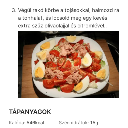
Tedd egy tányérba a zöldsalátát, rá a
hagymát majd a paradicsomot. Sózd meg
és szórd meg szárított oregánóval.