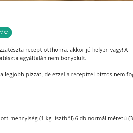
tása
izzatészta recept otthonra, akkor jó helyen vagy! A
atészta egyáltalán nem bonyolult.
a legjobb pizzát, de ezzel a recepttel biztos nem fo
tt mennyiség (1 kg lisztből) 6 db normál méretű (3