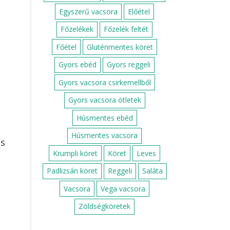
Egyszerű vacsora
Előétel
Főzelékek
Főzelék feltét
Főétel
Gluténmentes köret
Gyors ebéd
Gyors reggeli
Gyors vacsora csirkemellből
Gyors vacsora ötletek
Húsmentes ebéd
Húsmentes vacsora
és
Krumpli köret
Köret
Leves
Padlizsán köret
Reggeli
Saláta
Vacsora
Vega vacsora
Zöldségköretek