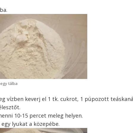
lba.
t egy tálba
g vízben keverj el 1 tk. cukrot, 1 púpozott teáskaná
élesztőt.
enni 10-15 percet meleg helyen.
lj egy lyukat a közepébe.