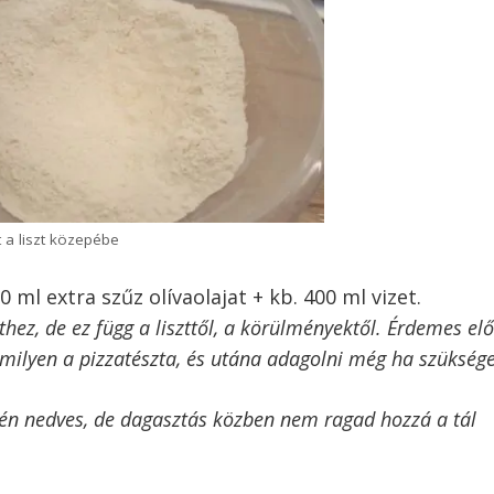
 a liszt közepébe
0 ml extra szűz olívaolajat + kb. 400 ml vizet.
zthez, de ez függ a liszttől, a körülményektől. Érdemes el
milyen a pizzatészta, és utána adagolni még ha szüksége
yhén nedves, de dagasztás közben nem ragad hozzá a tál