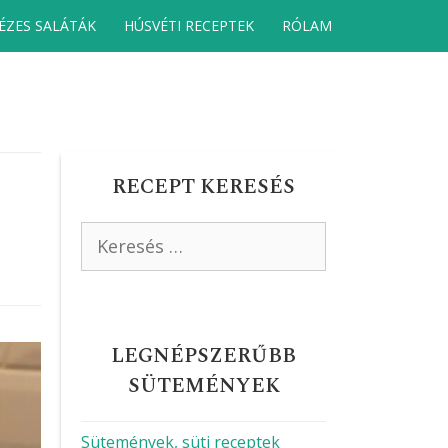
ÉZES SALÁTÁK
HÚSVÉTI RECEPTEK
RÓLAM
RECEPT KERESÉS
Keresés:
LEGNÉPSZERŰBB
SÜTEMÉNYEK
Sütemények, süti receptek