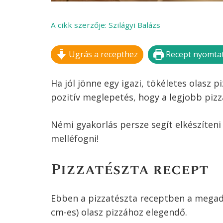
A cikk szerzője:
Szilágyi Balázs
Ugrás a recepthez
Recept nyomta
Ha jól jönne egy igazi, tökéletes olasz p
pozitív meglepetés, hogy a legjobb pizz
Némi gyakorlás persze segít elkészíteni 
melléfogni!
Pizzatészta recept
Ebben a pizzatészta receptben a megado
cm-es) olasz pizzához elegendő.