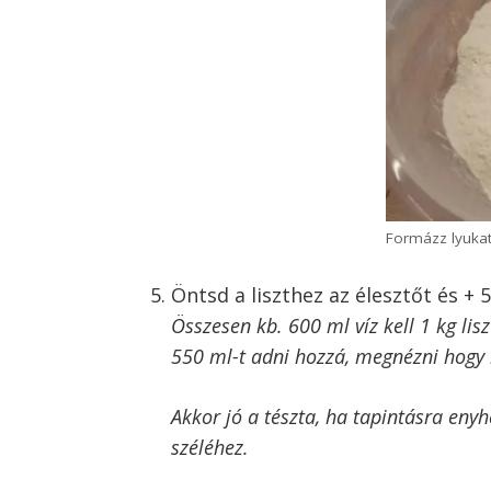
Formázz lyukat
Öntsd a liszthez az élesztőt és + 5
Összesen kb. 600 ml víz kell 1 kg lis
550 ml-t adni hozzá, megnézni hogy 
Akkor jó a tészta, ha tapintásra en
széléhez.