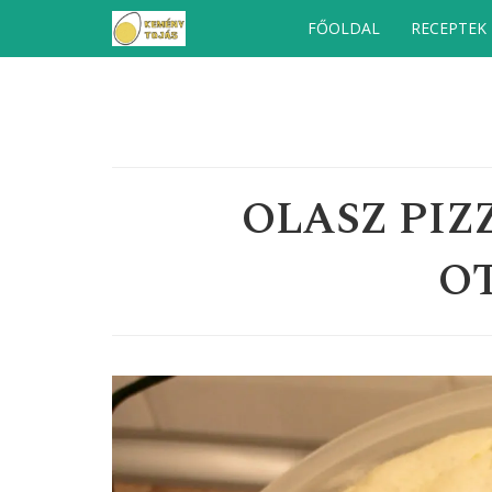
Kilépés
FŐOLDAL
RECEPTEK
a
tartalomba
OLASZ PIZ
O