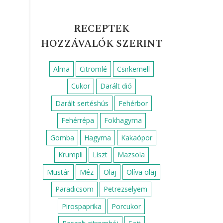
RECEPTEK
HOZZÁVALÓK SZERINT
Alma
Citromlé
Csirkemell
Cukor
Darált dió
Darált sertéshús
Fehérbor
Fehérrépa
Fokhagyma
Gomba
Hagyma
Kakaópor
Krumpli
Liszt
Mazsola
Mustár
Méz
Olaj
Olíva olaj
Paradicsom
Petrezselyem
Pirospaprika
Porcukor