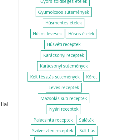
Gyors zöldséges ételek
Gyümölcsös sütemények
Húsmentes ételek
Húsos levesek
Húsos ételek
Húsvéti receptek
Karácsonyi receptek
Karácsonyi sütemények
Kelt tésztás sütemények
Köret
Leves receptek
Mazsolás süti receptek
llal
Nyári receptek
Palacsinta receptek
Saláták
Szilveszteri receptek
Sült hús