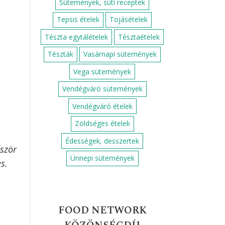
Sütemények, süti receptek
Tepsis ételek
Tojásételek
Tészta egytálételek
Tésztaételek
Tészták
Vasárnapi sütemények
Vega sütemények
Vendégváró sütemények
Vendégváró ételek
Zöldséges ételek
Édességek, desszertek
őször
Ünnepi sütemények
s.
FOOD NETWORK