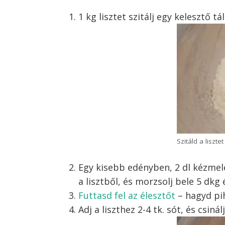
1 kg lisztet szitálj egy kelesztő tá
Szitáld a liszte
Egy kisebb edényben, 2 dl kézmele
a lisztből, és morzsolj bele 5 dkg 
Futtasd fel az élesztőt
– hagyd pih
Adj a liszthez 2-4 tk. sót, és csiná