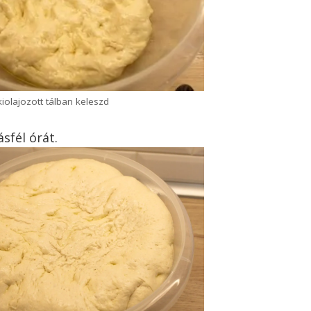
kiolajozott tálban keleszd
sfél órát.