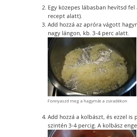
Egy közepes lábasban hevítsd fel 
recept alatt).
Add hozzá az apróra vágott hagy
nagy lángon, kb. 3-4 perc alatt.
Fonnyaszd meg a hagymát a zsiradékon
Add hozzá a kolbászt, és ezzel is
szintén 3-4 percig. A kolbász enged