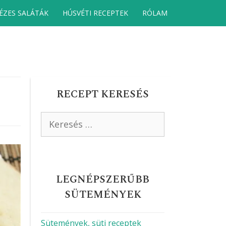
ÉZES SALÁTÁK
HÚSVÉTI RECEPTEK
RÓLAM
RECEPT KERESÉS
Keresés:
LEGNÉPSZERŰBB
SÜTEMÉNYEK
Sütemények, süti receptek