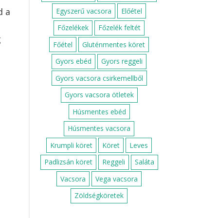
d a
Egyszerű vacsora
Előétel
Főzelékek
Főzelék feltét
g
Főétel
Gluténmentes köret
Gyors ebéd
Gyors reggeli
Gyors vacsora csirkemellből
Gyors vacsora ötletek
Húsmentes ebéd
Húsmentes vacsora
Krumpli köret
Köret
Leves
Padlizsán köret
Reggeli
Saláta
Vacsora
Vega vacsora
Zöldségköretek