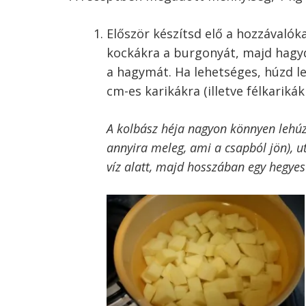
Először készítsd elő a hozzávalók
kockákra a burgonyát, majd hagyd
a hagymát. Ha lehetséges, húzd le
cm-es karikákra (illetve félkarikák
A kolbász héja nagyon könnyen lehúzh
annyira meleg, ami a csapból jön), u
víz alatt, majd hosszában egy hegyes