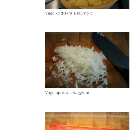
Vágd kockákra a krumplit
Vágd apróra a hagymát