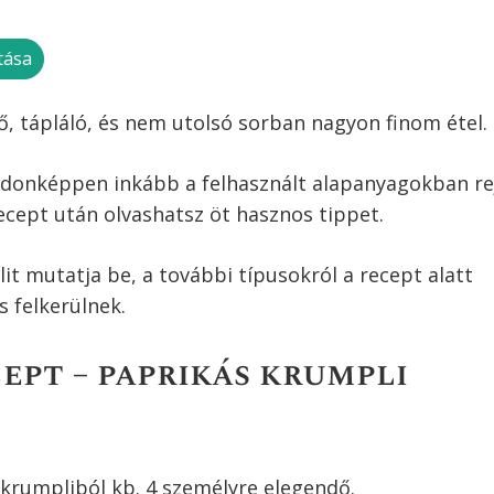
tása
, tápláló, és nem utolsó sorban nagyon finom étel.
ajdonképpen inkább a felhasznált alapanyagokban rej
cept után olvashatsz öt hasznos tippet.
it mutatja be, a további típusokról a recept alatt
 felkerülnek.
ept – paprikás krumpli
krumpliból kb. 4 személyre elegendő.