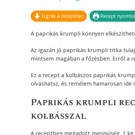
Ugrás a recepthez
Recept nyomta
A paprikás krumpli könnyen elkészíthető
Az igazán jó paprikás krumpli titka tul
mintsem magában a főzésben. Erről a re
Ez a recept a kolbászos paprikás krumpl
olvashatsz, és remélem hamarosan ide is
Paprikás krumpli rec
kolbásszal
A receptben megadott mennyiség, 1 kg 