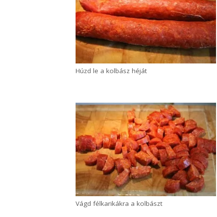
Húzd le a kolbász héját
Vágd félkarikákra a kolbászt