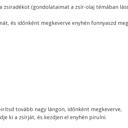
a zsiradékot (gondolataimat a zsír-olaj témában lás
mát, és időnként megkeverve enyhén fonnyaszd me
 pirítsd tovább nagy lángon, időnként megkeverve,
je ki a zsírját, és kezdjen el enyhén pirulni.