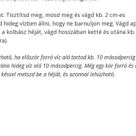
at. Tisztítsd meg, mosd meg és vágd kb. 2 cm-es
 hideg vízben állni, hogy ne barnuljon meg. Vágd a
 a kolbász héját, vágd hosszában ketté és utána kb.
ra).
ató, ha először forró víz alá tartod kb. 10 másodpercig 
tána hideg víz alá 10 másodpercig. Még egy kör forró és 
 késsel metszd be a héját, és azonnal lehúzható.