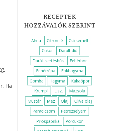
RECEPTEK
HOZZÁVALÓK SZERINT
Alma
Citromlé
Csirkemell
Cukor
Darált dió
Darált sertéshús
Fehérbor
gg,
Fehérrépa
Fokhagyma
Gomba
Hagyma
Kakaópor
r. Ha
Krumpli
Liszt
Mazsola
Mustár
Méz
Olaj
Olíva olaj
Paradicsom
Petrezselyem
Pirospaprika
Porcukor