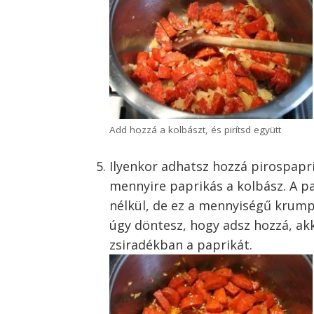
Add hozzá a kolbászt, és pirítsd együtt
Ilyenkor adhatsz hozzá pirospaprik
mennyire paprikás a kolbász. A pa
nélkül, de ez a mennyiségű krumpli
úgy döntesz, hogy adsz hozzá, akko
zsiradékban a paprikát.