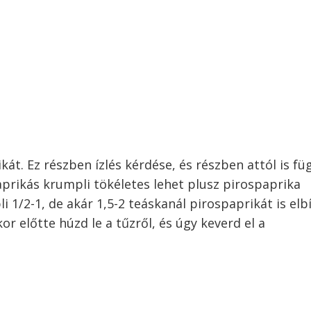
át. Ez részben ízlés kérdése, és részben attól is fü
prikás krumpli tökéletes lehet plusz pirospaprika
 1/2-1, de akár 1,5-2 teáskanál pirospaprikát is elbí
r előtte húzd le a tűzről, és úgy keverd el a