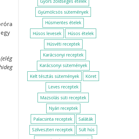
Gyors zöldséges ételek
Gyümölcsös sütemények
Húsmentes ételek
próra
 egy
Húsos levesek
Húsos ételek
Húsvéti receptek
Karácsonyi receptek
(elég
Karácsonyi sütemények
hideg
Kelt tésztás sütemények
Köret
Leves receptek
Mazsolás süti receptek
Nyári receptek
Palacsinta receptek
Saláták
Szilveszteri receptek
Sült hús