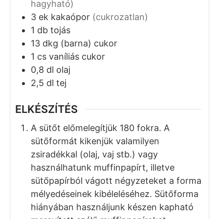
hagyható)
3
ek
kakaópor
(cukrozatlan)
1
db
tojás
13
dkg
(barna) cukor
1
cs
vaníliás cukor
0,8
dl
olaj
2,5
dl
tej
ELKÉSZÍTÉS
A sütőt előmelegítjük 180 fokra. A
sütőformát kikenjük valamilyen
zsiradékkal (olaj, vaj stb.) vagy
használhatunk muffinpapírt, illetve
sütőpapírból vágott négyzeteket a forma
mélyedéseinek kibéleléséhez. Sütőforma
hiányában használjunk készen kapható