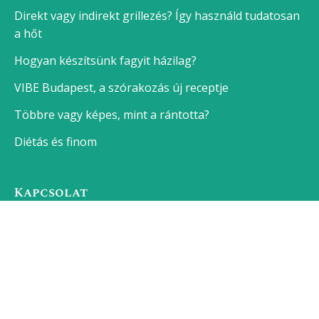
Direkt vagy indirekt grillezés? Így használd tudatosan
a hőt
Hogyan készítsünk fagyit házilag?
VIBE Budapest, a szórakozás új receptje
Többre vagy képes, mint a rántotta?
Diétás és finom
Kapcsolat
Kemény Tojás - receptek, sütemények, receptek
képekkel
Kiadó:
Flizor Média Kft.
Alapító: Szilágyi Balázs