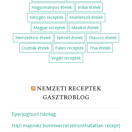
Hagyományos ételek
Indiai ételek
Ketogén receptek
Kísérletező ételek
Magyar receptek
Mexikói ételek
Nemzetközi ételek
Német ételek
Olaszos ételek
Osztrák ételek
Paleo receptek
Thai ételek
Vegán receptek
NEMZETI RECEPTEK
GASZTROBLOG
Eperjoghurt házilag
Házi majonéz botmixerrel (elronthatatlan recept)