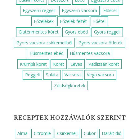
Egyszerű reggeli
Egyszerű vacsora
Előétel
Főzelékek
Főzelék feltét
Főétel
Gluténmentes köret
Gyors ebéd
Gyors reggeli
Gyors vacsora csirkemellből
Gyors vacsora ötletek
Húsmentes ebéd
Húsmentes vacsora
Krumpli köret
Köret
Leves
Padlizsán köret
Reggeli
Saláta
Vacsora
Vega vacsora
Zöldségköretek
RECEPTEK HOZZÁVALÓK SZERINT
Alma
Citromlé
Csirkemell
Cukor
Darált dió