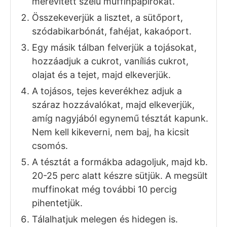
merevített szélű muffinpapírokat.
Összekeverjük a lisztet, a sütőport,
szódabikarbónát, fahéjat, kakaóport.
Egy másik tálban felverjük a tojásokat,
hozzáadjuk a cukrot, vaníliás cukrot,
olajat és a tejet, majd elkeverjük.
A tojásos, tejes keverékhez adjuk a
száraz hozzávalókat, majd elkeverjük,
amíg nagyjából egynemű tésztát kapunk.
Nem kell kikeverni, nem baj, ha kicsit
csomós.
A tésztát a formákba adagoljuk, majd kb.
20-25 perc alatt készre sütjük. A megsült
muffinokat még további 10 percig
pihentetjük.
Tálalhatjuk melegen és hidegen is.