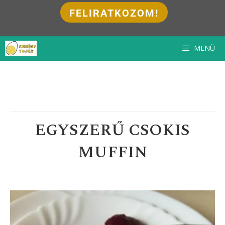
FELIRATKOZOM!
Kilépés
MENÜ
a
tartalomba
EGYSZERŰ CSOKIS
MUFFIN