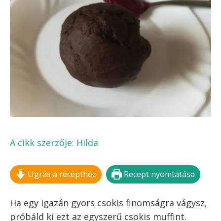
A cikk szerzője:
Hilda
Ugrás a recepthez
Recept nyomtatása
Ha egy igazán gyors csokis finomságra vágysz,
próbáld ki ezt az egyszerű csokis muffint.