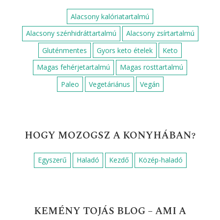
Alacsony kalóriatartalmú
Alacsony szénhidráttartalmú
Alacsony zsírtartalmú
Gluténmentes
Gyors keto ételek
Keto
Magas fehérjetartalmú
Magas rosttartalmú
Paleo
Vegetáriánus
Vegán
HOGY MOZOGSZ A KONYHÁBAN?
Egyszerű
Haladó
Kezdő
Közép-haladó
KEMÉNY TOJÁS BLOG – AMI A