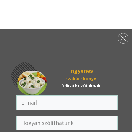
Ingyenes
szakácskönyv
feliratkozóinknak