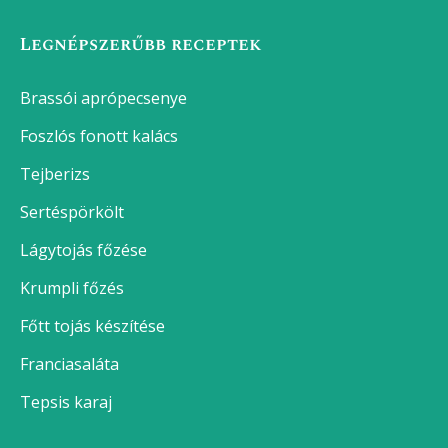
Legnépszerűbb receptek
Brassói aprópecsenye
Foszlós fonott kalács
Tejberizs
Sertéspörkölt
Lágytojás főzése
Krumpli főzés
Főtt tojás készítése
Franciasaláta
Tepsis karaj