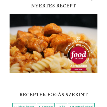
NYERTES RECEPT
RECEPTEK FOGÁS SZERINT
Cukkini köret
Desszert
Ebéd
Egyszerű ebéd