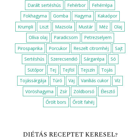
Darált sertéshús
Fehérbor
Fehérrépa
Fokhagyma
Gomba
Hagyma
Kakaópor
Krumpli
Liszt
Mazsola
Mustár
Méz
Olaj
Olíva olaj
Paradicsom
Petrezselyem
Pirospaprika
Porcukor
Reszelt citromhéj
Sajt
Sertéshús
Szerecsendió
Sárgarépa
Só
Sütőpor
Tej
Tejföl
Tejszín
Tojás
Tojássárgája
Túró
Vaj
Vaníliás cukor
Víz
Vöröshagyma
Zsír
Zöldborsó
Élesztő
Őrölt bors
Őrölt fahéj
DIÉTÁS RECEPTET KERESEL?