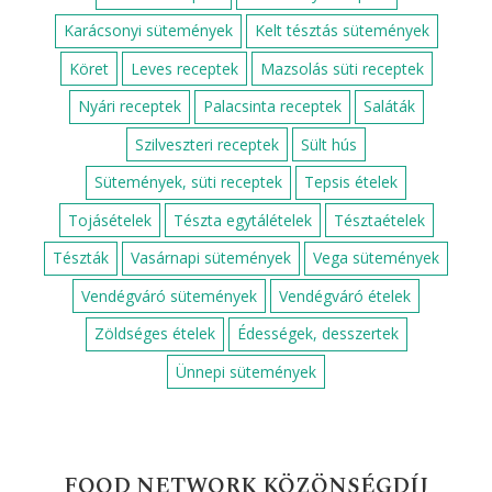
Karácsonyi sütemények
Kelt tésztás sütemények
Köret
Leves receptek
Mazsolás süti receptek
Nyári receptek
Palacsinta receptek
Saláták
Szilveszteri receptek
Sült hús
Sütemények, süti receptek
Tepsis ételek
Tojásételek
Tészta egytálételek
Tésztaételek
Tészták
Vasárnapi sütemények
Vega sütemények
Vendégváró sütemények
Vendégváró ételek
Zöldséges ételek
Édességek, desszertek
Ünnepi sütemények
FOOD NETWORK KÖZÖNSÉGDÍJ