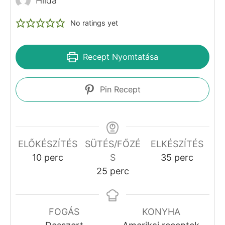
Hilda
No ratings yet
Recept Nyomtatása
Pin Recept
ELŐKÉSZÍTÉS
SÜTÉS/FŐZÉ
ELKÉSZÍTÉS
perc
perc
10
perc
S
35
perc
perc
25
perc
FOGÁS
KONYHA