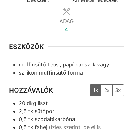
Desszert
Amerikai receptek
ADAG
4
ESZKÖZÖK
muffinsütő tepsi, papírkapszlik vagy
szilikon muffinsütő forma
HOZZÁVALÓK
1x
2x
3x
20
dkg
liszt
2,5
tk
sütőpor
0,5
tk
szódabikarbóna
0,5
tk
fahéj
(ízlés szerint, de el is