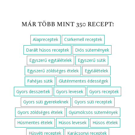
MÁR TÖBB MINT 350 RECEPT!
Alapreceptek
Csirkemell receptek
Darált húsos receptek
Diós sütemények
Egyszerű egytálételek
Egyszerű sütik
Egyszerű zöldséges ételek
Egytálételek
Fahéjas sütik
Gluténmentes édességek
Gyors desszertek
Gyors levesek
Gyors receptek
Gyors süti gyerekeknek
Gyors süti receptek
Gyors zöldséges ételek
Gyümölcsös sütemények
Húsmentes ételek
Húsos levesek
Húsos ételek
Húsvéti receptek
Karácsonyi receptek