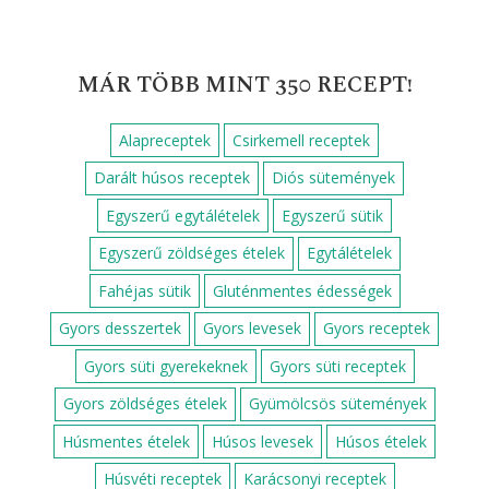
MÁR TÖBB MINT 350 RECEPT!
Alapreceptek
Csirkemell receptek
Darált húsos receptek
Diós sütemények
Egyszerű egytálételek
Egyszerű sütik
Egyszerű zöldséges ételek
Egytálételek
Fahéjas sütik
Gluténmentes édességek
Gyors desszertek
Gyors levesek
Gyors receptek
Gyors süti gyerekeknek
Gyors süti receptek
Gyors zöldséges ételek
Gyümölcsös sütemények
Húsmentes ételek
Húsos levesek
Húsos ételek
Húsvéti receptek
Karácsonyi receptek