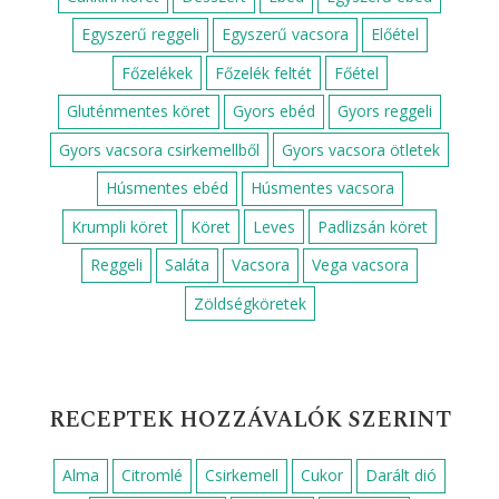
Egyszerű reggeli
Egyszerű vacsora
Előétel
Főzelékek
Főzelék feltét
Főétel
Gluténmentes köret
Gyors ebéd
Gyors reggeli
Gyors vacsora csirkemellből
Gyors vacsora ötletek
Húsmentes ebéd
Húsmentes vacsora
Krumpli köret
Köret
Leves
Padlizsán köret
Reggeli
Saláta
Vacsora
Vega vacsora
Zöldségköretek
RECEPTEK HOZZÁVALÓK SZERINT
Alma
Citromlé
Csirkemell
Cukor
Darált dió