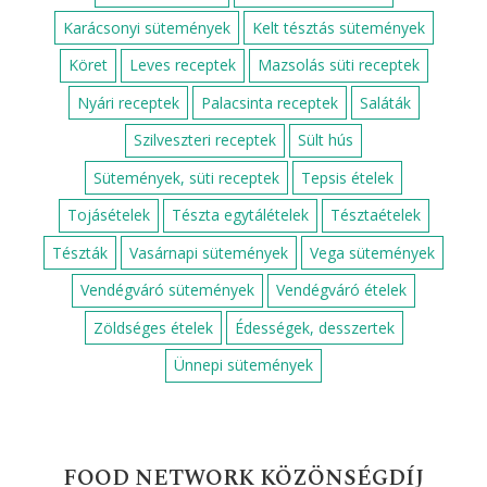
Karácsonyi sütemények
Kelt tésztás sütemények
Köret
Leves receptek
Mazsolás süti receptek
Nyári receptek
Palacsinta receptek
Saláták
Szilveszteri receptek
Sült hús
Sütemények, süti receptek
Tepsis ételek
Tojásételek
Tészta egytálételek
Tésztaételek
Tészták
Vasárnapi sütemények
Vega sütemények
Vendégváró sütemények
Vendégváró ételek
Zöldséges ételek
Édességek, desszertek
Ünnepi sütemények
FOOD NETWORK KÖZÖNSÉGDÍJ