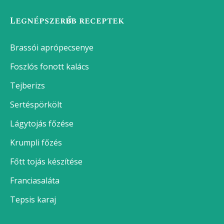
Legnépszerűbb receptek
Brassói aprópecsenye
Foszlós fonott kalács
Tejberizs
Sertéspörkölt
Lágytojás főzése
Krumpli főzés
Főtt tojás készítése
Franciasaláta
Tepsis karaj