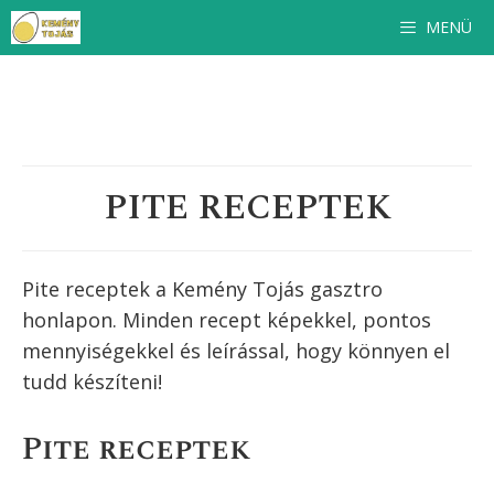
Kilépés
MENÜ
a
tartalomba
PITE RECEPTEK
Pite receptek a Kemény Tojás gasztro
honlapon. Minden recept képekkel, pontos
mennyiségekkel és leírással, hogy könnyen el
tudd készíteni!
Pite receptek