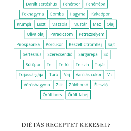
Darált sertéshús
Fehérbor
Fehérrépa
Fokhagyma
Gomba
Hagyma
Kakaópor
Krumpli
Liszt
Mazsola
Mustár
Méz
Olaj
Olíva olaj
Paradicsom
Petrezselyem
Pirospaprika
Porcukor
Reszelt citromhéj
Sajt
Sertéshús
Szerecsendió
Sárgarépa
Só
Sütőpor
Tej
Tejföl
Tejszín
Tojás
Tojássárgája
Túró
Vaj
Vaníliás cukor
Víz
Vöröshagyma
Zsír
Zöldborsó
Élesztő
Őrölt bors
Őrölt fahéj
DIÉTÁS RECEPTET KERESEL?