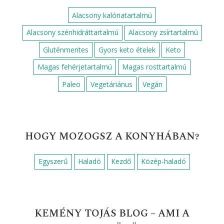
Alacsony kalóriatartalmú
Alacsony szénhidráttartalmú
Alacsony zsírtartalmú
Gluténmentes
Gyors keto ételek
Keto
Magas fehérjetartalmú
Magas rosttartalmú
Paleo
Vegetáriánus
Vegán
HOGY MOZOGSZ A KONYHÁBAN?
Egyszerű
Haladó
Kezdő
Közép-haladó
KEMÉNY TOJÁS BLOG – AMI A