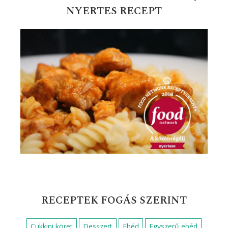
NYERTES RECEPT
RECEPTEK FOGÁS SZERINT
Cukkini köret
Desszert
Ebéd
Egyszerű ebéd