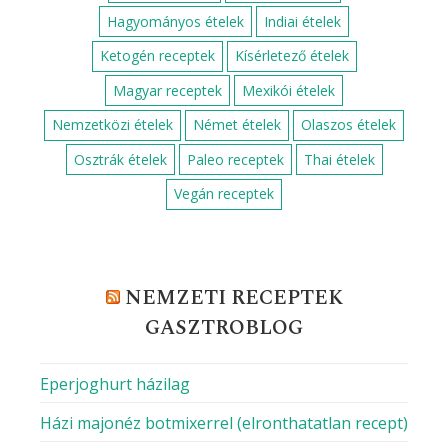
Hagyományos ételek
Indiai ételek
Ketogén receptek
Kísérletező ételek
Magyar receptek
Mexikói ételek
Nemzetközi ételek
Német ételek
Olaszos ételek
Osztrák ételek
Paleo receptek
Thai ételek
Vegán receptek
NEMZETI RECEPTEK
GASZTROBLOG
Eperjoghurt házilag
Házi majonéz botmixerrel (elronthatatlan recept)