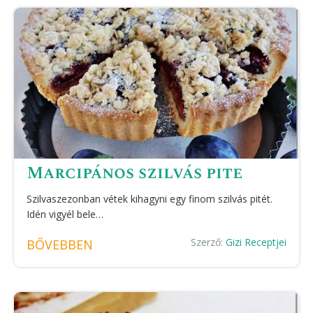
Marcipános szilvás pite
Szilvaszezonban vétek kihagyni egy finom szilvás pitét.
Idén vigyél bele…
Szerző:
Gizi Receptjei
BŐVEBBEN