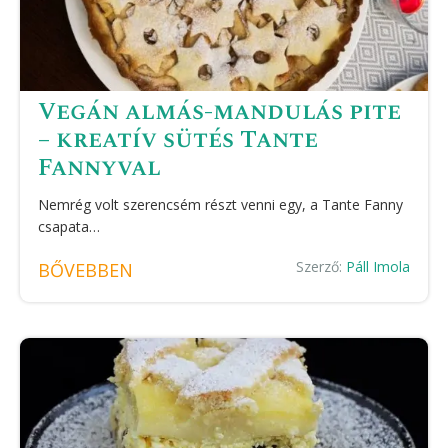
Vegán almás-mandulás pite
– kreatív sütés Tante
Fannyval
Nemrég volt szerencsém részt venni egy, a Tante Fanny
csapata…
Szerző:
Páll Imola
BŐVEBBEN