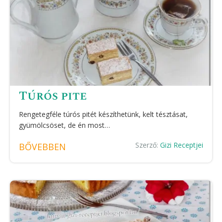
Túrós pite
Rengetegféle túrós pitét készíthetünk, kelt tésztásat,
gyümölcsöset, de én most…
Szerző:
Gizi Receptjei
BŐVEBBEN