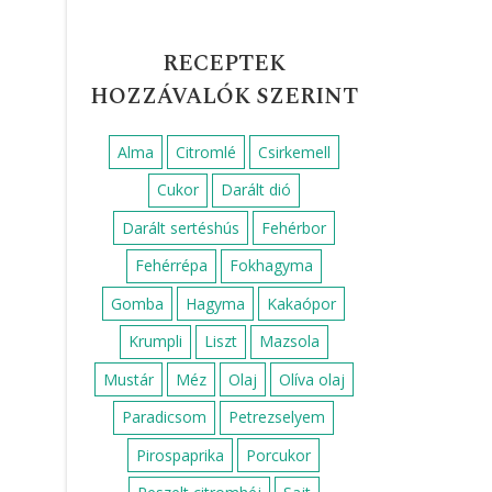
RECEPTEK
HOZZÁVALÓK SZERINT
Alma
Citromlé
Csirkemell
Cukor
Darált dió
Darált sertéshús
Fehérbor
Fehérrépa
Fokhagyma
Gomba
Hagyma
Kakaópor
Krumpli
Liszt
Mazsola
Mustár
Méz
Olaj
Olíva olaj
Paradicsom
Petrezselyem
Pirospaprika
Porcukor