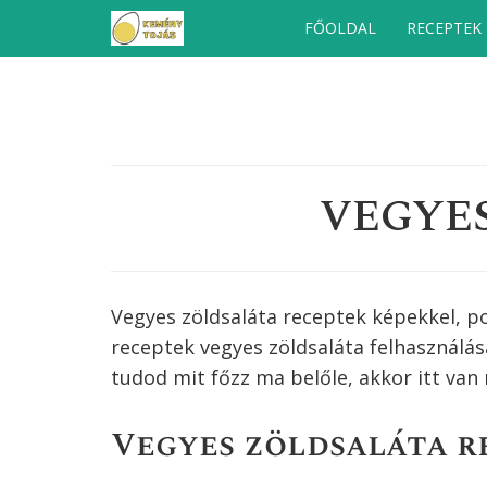
Kilépés
FŐOLDAL
RECEPTEK
a
tartalomba
VEGYE
Vegyes zöldsaláta receptek képekkel, po
receptek
vegyes zöldsaláta
felhasználás
tudod mit főzz ma belőle, akkor itt van
Vegyes zöldsaláta r