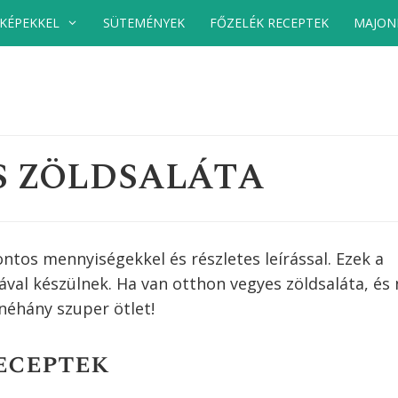
 KÉPEKKEL
SÜTEMÉNYEK
FŐZELÉK RECEPTEK
MAJON
S ZÖLDSALÁTA
ntos mennyiségekkel és részletes leírással. Ezek a
ával készülnek. Ha van otthon
vegyes zöldsaláta
, és
 néhány szuper ötlet!
eceptek