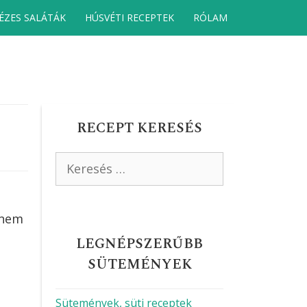
ÉZES SALÁTÁK
HÚSVÉTI RECEPTEK
RÓLAM
RECEPT KERESÉS
Keresés:
 nem
LEGNÉPSZERŰBB
SÜTEMÉNYEK
Sütemények, süti receptek