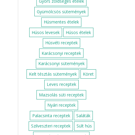
Gyors zöldséges ételek
Gyümölcsös sütemények
Húsmentes ételek
Húsos levesek
Húsos ételek
Húsvéti receptek
Karácsonyi receptek
Karácsonyi sütemények
Kelt tésztás sütemények
Köret
Leves receptek
Mazsolás süti receptek
Nyári receptek
Palacsinta receptek
Saláták
Szilveszteri receptek
Sült hús