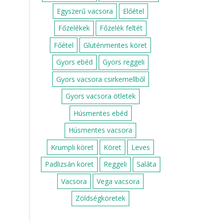
Egyszerű vacsora
Előétel
Főzelékek
Főzelék feltét
Főétel
Gluténmentes köret
Gyors ebéd
Gyors reggeli
Gyors vacsora csirkemellből
Gyors vacsora ötletek
Húsmentes ebéd
Húsmentes vacsora
Krumpli köret
Köret
Leves
Padlizsán köret
Reggeli
Saláta
Vacsora
Vega vacsora
Zöldségköretek