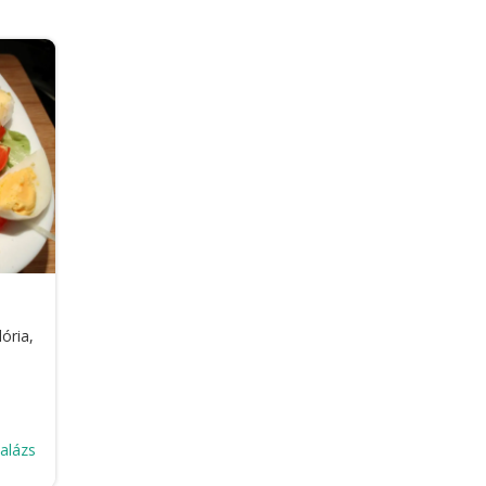
ória,
Balázs