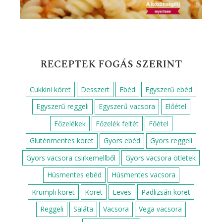
RECEPTEK FOGÁS SZERINT
Cukkini köret
Desszert
Ebéd
Egyszerű ebéd
Egyszerű reggeli
Egyszerű vacsora
Előétel
Főzelékek
Főzelék feltét
Főétel
Gluténmentes köret
Gyors ebéd
Gyors reggeli
Gyors vacsora csirkemellből
Gyors vacsora ötletek
Húsmentes ebéd
Húsmentes vacsora
Krumpli köret
Köret
Leves
Padlizsán köret
Reggeli
Saláta
Vacsora
Vega vacsora