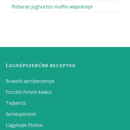
Poharas joghurtos muffin alaprecept
Legnépszerűbb receptek
Brassói aprópecsenye
Foszlós fonott kalács
Tejberizs
Sertéspörkölt
Lágytojás főzése