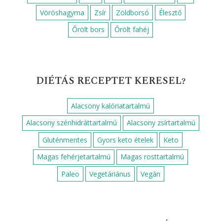
Vöröshagyma
Zsír
Zöldborsó
Élesztő
Őrölt bors
Őrölt fahéj
DIÉTÁS RECEPTET KERESEL?
Alacsony kalóriatartalmú
Alacsony szénhidráttartalmú
Alacsony zsírtartalmú
Gluténmentes
Gyors keto ételek
Keto
Magas fehérjetartalmú
Magas rosttartalmú
Paleo
Vegetáriánus
Vegán