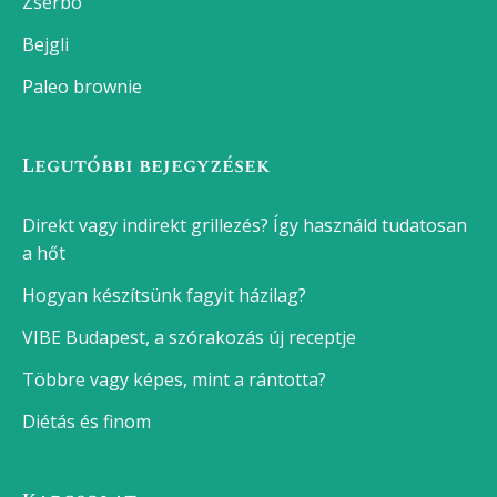
Zserbó
Bejgli
Paleo brownie
Legutóbbi bejegyzések
Direkt vagy indirekt grillezés? Így használd tudatosan
a hőt
Hogyan készítsünk fagyit házilag?
VIBE Budapest, a szórakozás új receptje
Többre vagy képes, mint a rántotta?
Diétás és finom