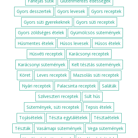
Fahéjas sütik
Gluténmentes édességek
Gyors desszertek
Gyors levesek
Gyors receptek
Gyors süti gyerekeknek
Gyors süti receptek
Gyors zöldséges ételek
Gyümölcsös sütemények
Húsmentes ételek
Húsos levesek
Húsos ételek
Húsvéti receptek
Karácsonyi receptek
Karácsonyi sütemények
Kelt tésztás sütemények
Köret
Leves receptek
Mazsolás süti receptek
Nyári receptek
Palacsinta receptek
Saláták
Szilveszteri receptek
Sült hús
Sütemények, süti receptek
Tepsis ételek
Tojásételek
Tészta egytálételek
Tésztaételek
Tészták
Vasárnapi sütemények
Vega sütemények