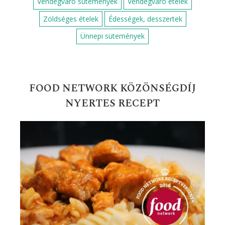
Vendégváró sütemények
Vendégváró ételek
Zöldséges ételek
Édességek, desszertek
Ünnepi sütemények
FOOD NETWORK KÖZÖNSÉGDÍJ
NYERTES RECEPT