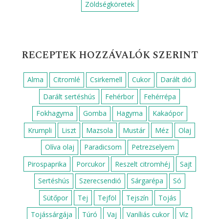
Zöldségköretek
RECEPTEK HOZZÁVALÓK SZERINT
Alma
Citromlé
Csirkemell
Cukor
Darált dió
Darált sertéshús
Fehérbor
Fehérrépa
Fokhagyma
Gomba
Hagyma
Kakaópor
Krumpli
Liszt
Mazsola
Mustár
Méz
Olaj
Olíva olaj
Paradicsom
Petrezselyem
Pirospaprika
Porcukor
Reszelt citromhéj
Sajt
Sertéshús
Szerecsendió
Sárgarépa
Só
Sütőpor
Tej
Tejföl
Tejszín
Tojás
Tojássárgája
Túró
Vaj
Vaníliás cukor
Víz