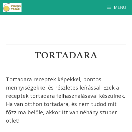
Kilépés
MENÜ
a
tartalomba
TORTADARA
Tortadara receptek képekkel, pontos
mennyiségekkel és részletes leírással. Ezek a
receptek
tortadara
felhasználásával készülnek.
Ha van otthon
tortadara
, és nem tudod mit
főzz ma belőle, akkor itt van néhány szuper
ötlet!