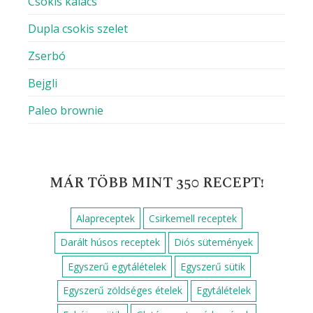
Csokis kalács
Dupla csokis szelet
Zserbó
Bejgli
Paleo brownie
MÁR TÖBB MINT 350 RECEPT!
Alapreceptek
Csirkemell receptek
Darált húsos receptek
Diós sütemények
Egyszerű egytálételek
Egyszerű sütik
Egyszerű zöldséges ételek
Egytálételek