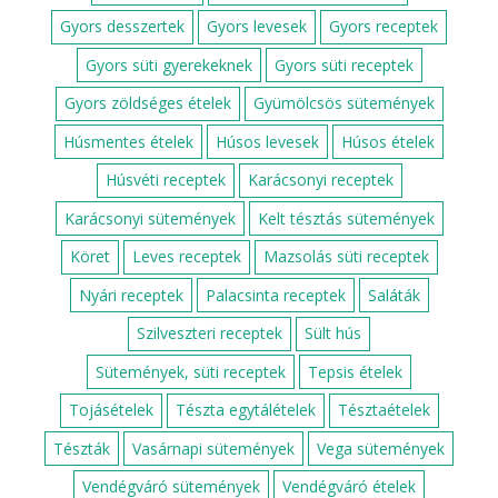
Gyors desszertek
Gyors levesek
Gyors receptek
Gyors süti gyerekeknek
Gyors süti receptek
Gyors zöldséges ételek
Gyümölcsös sütemények
Húsmentes ételek
Húsos levesek
Húsos ételek
Húsvéti receptek
Karácsonyi receptek
Karácsonyi sütemények
Kelt tésztás sütemények
Köret
Leves receptek
Mazsolás süti receptek
Nyári receptek
Palacsinta receptek
Saláták
Szilveszteri receptek
Sült hús
Sütemények, süti receptek
Tepsis ételek
Tojásételek
Tészta egytálételek
Tésztaételek
Tészták
Vasárnapi sütemények
Vega sütemények
Vendégváró sütemények
Vendégváró ételek