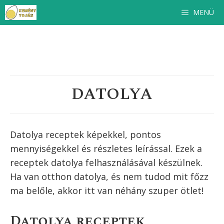
Kilépés
MENÜ
a
tartalomba
DATOLYA
Datolya receptek képekkel, pontos
mennyiségekkel és részletes leírással. Ezek a
receptek
datolya
felhasználásával készülnek.
Ha van otthon
datolya
, és nem tudod mit főzz
ma belőle, akkor itt van néhány szuper ötlet!
Datolya receptek