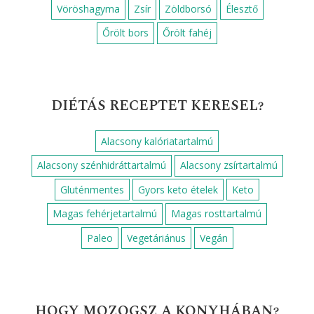
Vöröshagyma
Zsír
Zöldborsó
Élesztő
Őrölt bors
Őrölt fahéj
DIÉTÁS RECEPTET KERESEL?
Alacsony kalóriatartalmú
Alacsony szénhidráttartalmú
Alacsony zsírtartalmú
Gluténmentes
Gyors keto ételek
Keto
Magas fehérjetartalmú
Magas rosttartalmú
Paleo
Vegetáriánus
Vegán
HOGY MOZOGSZ A KONYHÁBAN?