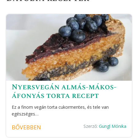
Nyersvegán almás-mákos-
áfonyás torta recept
Ez a finom vegán torta cukormentes, és tele van
egészséges…
Szerző:
Gungl Mónika
BŐVEBBEN