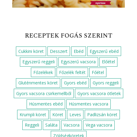
RECEPTEK FOGÁS SZERINT
Cukkini köret
Desszert
Ebéd
Egyszerű ebéd
Egyszerű reggeli
Egyszerű vacsora
Előétel
Főzelékek
Főzelék feltét
Főétel
Gluténmentes köret
Gyors ebéd
Gyors reggeli
Gyors vacsora csirkemellből
Gyors vacsora ötletek
Húsmentes ebéd
Húsmentes vacsora
Krumpli köret
Köret
Leves
Padlizsán köret
Reggeli
Saláta
Vacsora
Vega vacsora
Zöldségköretek