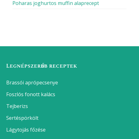
Poharas joghurtos muffin alaprecept
Legnépszerűbb receptek
Brassói aprópecsenye
Foszlós fonott kalács
Tejberizs
Sertéspörkölt
Lágytojás főzése