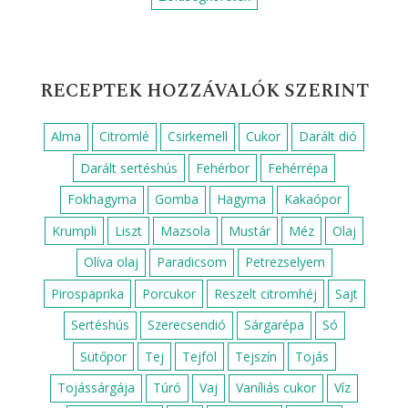
RECEPTEK HOZZÁVALÓK SZERINT
Alma
Citromlé
Csirkemell
Cukor
Darált dió
Darált sertéshús
Fehérbor
Fehérrépa
Fokhagyma
Gomba
Hagyma
Kakaópor
Krumpli
Liszt
Mazsola
Mustár
Méz
Olaj
Olíva olaj
Paradicsom
Petrezselyem
Pirospaprika
Porcukor
Reszelt citromhéj
Sajt
Sertéshús
Szerecsendió
Sárgarépa
Só
Sütőpor
Tej
Tejföl
Tejszín
Tojás
Tojássárgája
Túró
Vaj
Vaníliás cukor
Víz