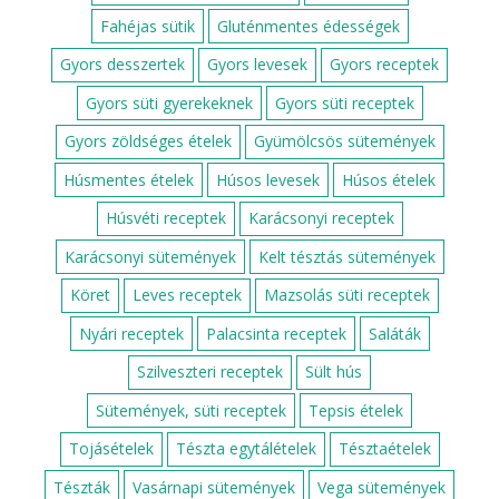
Fahéjas sütik
Gluténmentes édességek
Gyors desszertek
Gyors levesek
Gyors receptek
Gyors süti gyerekeknek
Gyors süti receptek
Gyors zöldséges ételek
Gyümölcsös sütemények
Húsmentes ételek
Húsos levesek
Húsos ételek
Húsvéti receptek
Karácsonyi receptek
Karácsonyi sütemények
Kelt tésztás sütemények
Köret
Leves receptek
Mazsolás süti receptek
Nyári receptek
Palacsinta receptek
Saláták
Szilveszteri receptek
Sült hús
Sütemények, süti receptek
Tepsis ételek
Tojásételek
Tészta egytálételek
Tésztaételek
Tészták
Vasárnapi sütemények
Vega sütemények