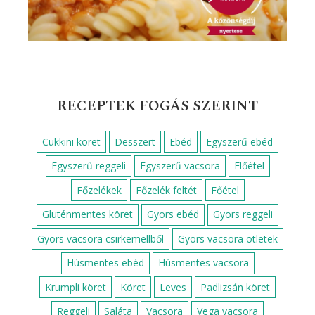
RECEPTEK FOGÁS SZERINT
Cukkini köret
Desszert
Ebéd
Egyszerű ebéd
Egyszerű reggeli
Egyszerű vacsora
Előétel
Főzelékek
Főzelék feltét
Főétel
Gluténmentes köret
Gyors ebéd
Gyors reggeli
Gyors vacsora csirkemellből
Gyors vacsora ötletek
Húsmentes ebéd
Húsmentes vacsora
Krumpli köret
Köret
Leves
Padlizsán köret
Reggeli
Saláta
Vacsora
Vega vacsora