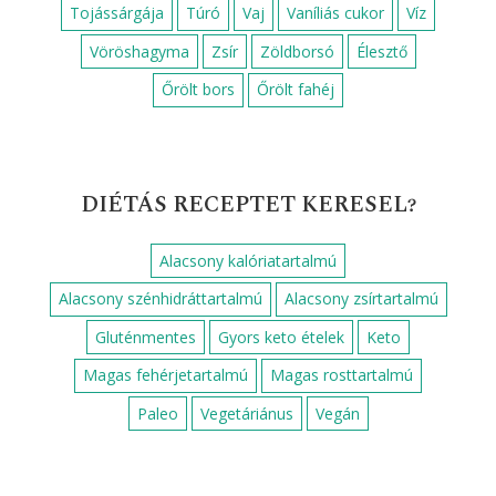
Tojássárgája
Túró
Vaj
Vaníliás cukor
Víz
Vöröshagyma
Zsír
Zöldborsó
Élesztő
Őrölt bors
Őrölt fahéj
DIÉTÁS RECEPTET KERESEL?
Alacsony kalóriatartalmú
Alacsony szénhidráttartalmú
Alacsony zsírtartalmú
Gluténmentes
Gyors keto ételek
Keto
Magas fehérjetartalmú
Magas rosttartalmú
Paleo
Vegetáriánus
Vegán