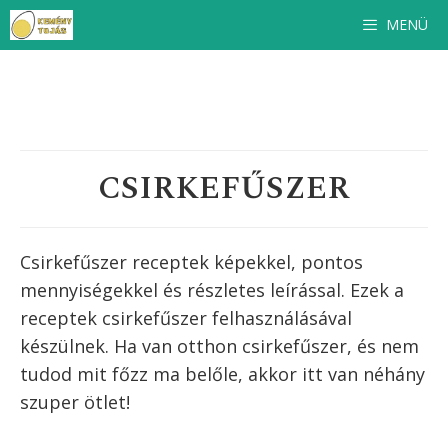
Kilépés
MENÜ
a
tartalomba
CSIRKEFŰSZER
Csirkefűszer receptek képekkel, pontos
mennyiségekkel és részletes leírással. Ezek a
receptek
csirkefűszer
felhasználásával
készülnek. Ha van otthon
csirkefűszer
, és nem
tudod mit főzz ma belőle, akkor itt van néhány
szuper ötlet!