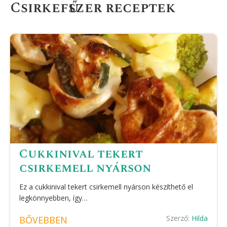
Csirkefűszer receptek
Cukkinival tekert
csirkemell nyárson
Ez a cukkinival tekert csirkemell nyárson készíthető el
legkönnyebben, így…
Szerző:
Hilda
BŐVEBBEN