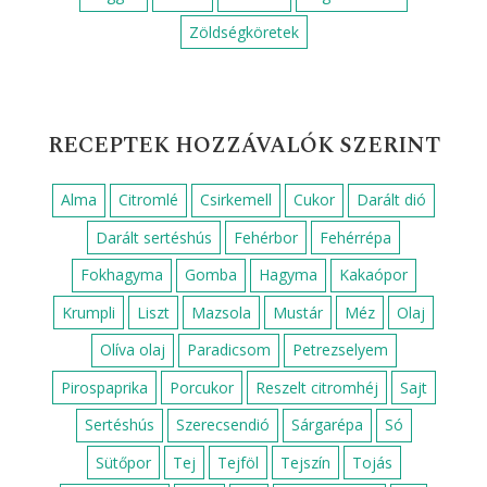
Zöldségköretek
RECEPTEK HOZZÁVALÓK SZERINT
Alma
Citromlé
Csirkemell
Cukor
Darált dió
Darált sertéshús
Fehérbor
Fehérrépa
Fokhagyma
Gomba
Hagyma
Kakaópor
Krumpli
Liszt
Mazsola
Mustár
Méz
Olaj
Olíva olaj
Paradicsom
Petrezselyem
Pirospaprika
Porcukor
Reszelt citromhéj
Sajt
Sertéshús
Szerecsendió
Sárgarépa
Só
Sütőpor
Tej
Tejföl
Tejszín
Tojás