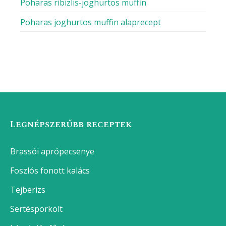
Poharas ribizlis-joghurtos muffin
Poharas joghurtos muffin alaprecept
Legnépszerűbb receptek
Brassói aprópecsenye
Foszlós fonott kalács
Tejberizs
Sertéspörkölt