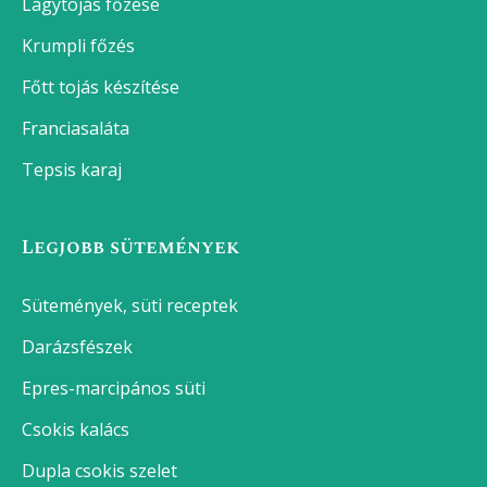
Lágytojás főzése
Krumpli főzés
Főtt tojás készítése
Franciasaláta
Tepsis karaj
Legjobb sütemények
Sütemények, süti receptek
Darázsfészek
Epres-marcipános süti
Csokis kalács
Dupla csokis szelet