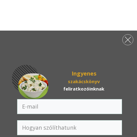
Ingyenes
szakácskönyv
feliratkozóinknak