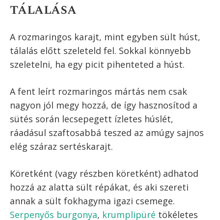
tálalása
A rozmaringos karajt, mint egyben sült húst,
tálalás előtt szeleteld fel. Sokkal könnyebb
szeletelni, ha egy picit pihenteted a húst.
A fent leírt rozmaringos mártás nem csak
nagyon jól megy hozzá, de így hasznosítod a
sütés során lecsepegett ízletes húslét,
ráadásul szaftosabbá teszed az amúgy sajnos
elég száraz sertéskarajt.
Köretként (vagy részben köretként) adhatod
hozzá az alatta sült répákat, és aki szereti
annak a sült fokhagyma igazi csemege.
Serpenyős burgonya
,
krumplipüré
tökéletes