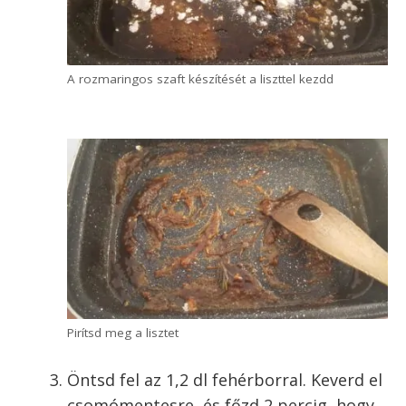
A rozmaringos szaft készítését a liszttel kezdd
Pirítsd meg a lisztet
Öntsd fel az 1,2 dl fehérborral. Keverd el
csomómentesre, és főzd 2 percig, hogy