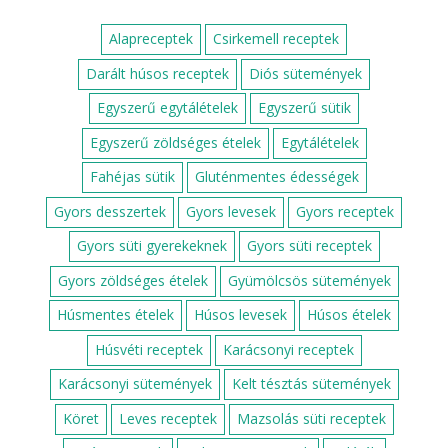
Alapreceptek
Csirkemell receptek
Darált húsos receptek
Diós sütemények
Egyszerű egytálételek
Egyszerű sütik
Egyszerű zöldséges ételek
Egytálételek
Fahéjas sütik
Gluténmentes édességek
Gyors desszertek
Gyors levesek
Gyors receptek
Gyors süti gyerekeknek
Gyors süti receptek
Gyors zöldséges ételek
Gyümölcsös sütemények
Húsmentes ételek
Húsos levesek
Húsos ételek
Húsvéti receptek
Karácsonyi receptek
Karácsonyi sütemények
Kelt tésztás sütemények
Köret
Leves receptek
Mazsolás süti receptek