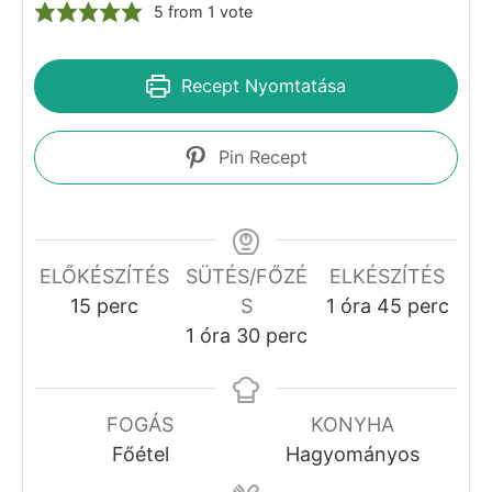
5
from 1 vote
Recept Nyomtatása
Pin Recept
ELŐKÉSZÍTÉS
SÜTÉS/FŐZÉ
ELKÉSZÍTÉS
perc
óra
perc
15
perc
S
1
óra
45
perc
óra
perc
1
óra
30
perc
FOGÁS
KONYHA
Főétel
Hagyományos