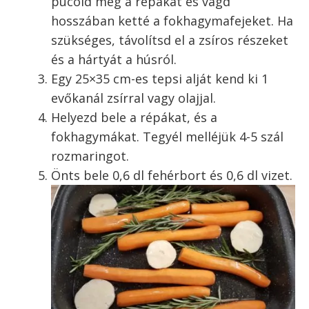
pucold meg a répákat és vágd
hosszában ketté a fokhagymafejeket. Ha
szükséges, távolítsd el a zsíros részeket
és a hártyát a húsról.
Egy 25×35 cm-es tepsi alját kend ki 1
evőkanál zsírral vagy olajjal.
Helyezd bele a répákat, és a
fokhagymákat. Tegyél melléjük 4-5 szál
rozmaringot.
Önts bele 0,6 dl fehérbort és 0,6 dl vizet.