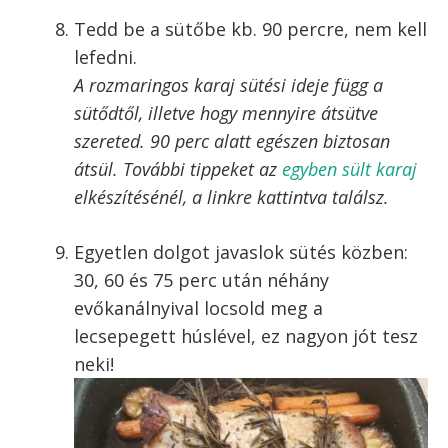
Tedd be a sütőbe kb. 90 percre, nem kell
lefedni.
A rozmaringos karaj sütési ideje függ a
sütődtől, illetve hogy mennyire átsütve
szereted. 90 perc alatt egészen biztosan
átsül. További tippeket az
egyben sült karaj
elkészítésénél, a linkre kattintva találsz.
Egyetlen dolgot javaslok sütés közben:
30, 60 és 75 perc után néhány
evőkanálnyival locsold meg a
lecsepegett húslével, ez nagyon jót tesz
neki!