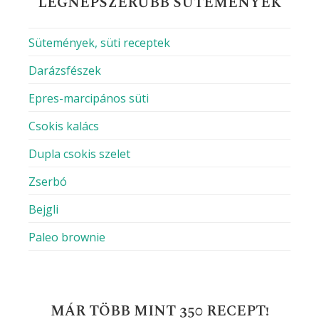
LEGNÉPSZERŰBB SÜTEMÉNYEK
Sütemények, süti receptek
Darázsfészek
Epres-marcipános süti
Csokis kalács
Dupla csokis szelet
Zserbó
Bejgli
Paleo brownie
MÁR TÖBB MINT 350 RECEPT!