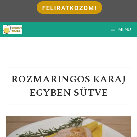
FELIRATKOZOM!
Kilépés
MENÜ
a
tartalomba
ROZMARINGOS KARAJ
EGYBEN SÜTVE