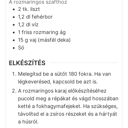
A rozmaringos szafthoz
2
tk.
liszt
1,2
dl
fehérbor
1,2
dl
víz
1
friss
rozmaring ág
15
g
vaj (másfél deka)
Só
ELKÉSZÍTÉS
Melegítsd be a sütőt 180 fokra. Ha van
légkeverésed, kapcsold be azt is.
A rozmaringos karaj előkészítéséhez
pucold meg a répákat és vágd hosszában
ketté a fokhagymafejeket. Ha szükséges,
távolítsd el a zsíros részeket és a hártyát
a húsról.