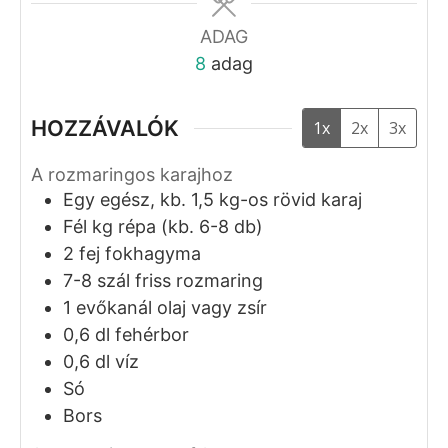
ADAG
8
adag
HOZZÁVALÓK
1x
2x
3x
A rozmaringos karajhoz
Egy
egész,
kb. 1,5 kg-os rövid karaj
Fél
kg
répa (kb. 6-8 db)
2
fej
fokhagyma
7-8
szál
friss rozmaring
1
evőkanál
olaj vagy zsír
0,6
dl
fehérbor
0,6
dl
víz
Só
Bors