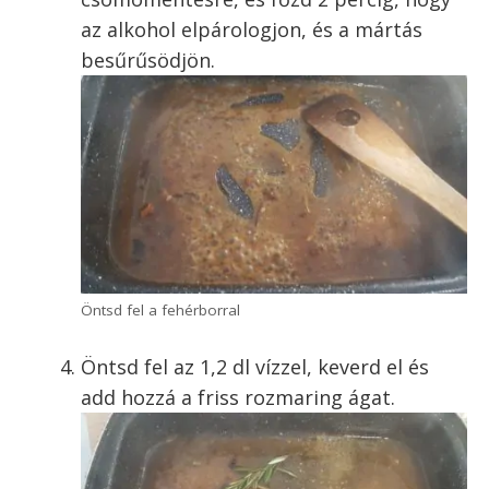
az alkohol elpárologjon, és a mártás
besűrűsödjön.
Öntsd fel a fehérborral
Öntsd fel az 1,2 dl vízzel, keverd el és
add hozzá a friss rozmaring ágat.