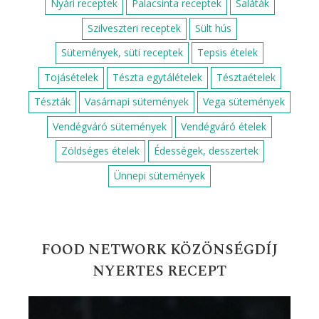
Nyári receptek
Palacsinta receptek
Saláták
Szilveszteri receptek
Sült hús
Sütemények, süti receptek
Tepsis ételek
Tojásételek
Tészta egytálételek
Tésztaételek
Tészták
Vasárnapi sütemények
Vega sütemények
Vendégváró sütemények
Vendégváró ételek
Zöldséges ételek
Édességek, desszertek
Ünnepi sütemények
FOOD NETWORK KÖZÖNSÉGDÍJ
NYERTES RECEPT