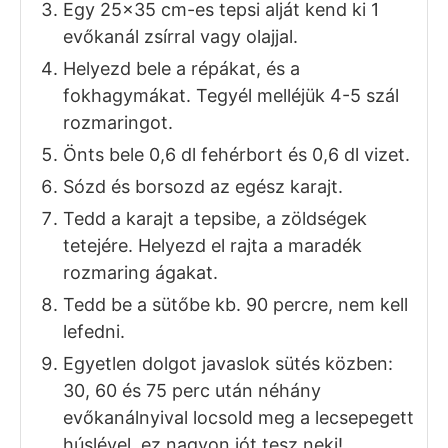
Egy 25×35 cm-es tepsi alját kend ki 1
evőkanál zsírral vagy olajjal.
Helyezd bele a répákat, és a
fokhagymákat. Tegyél melléjük 4-5 szál
rozmaringot.
Önts bele 0,6 dl fehérbort és 0,6 dl vizet.
Sózd és borsozd az egész karajt.
Tedd a karajt a tepsibe, a zöldségek
tetejére. Helyezd el rajta a maradék
rozmaring ágakat.
Tedd be a sütőbe kb. 90 percre, nem kell
lefedni.
Egyetlen dolgot javaslok sütés közben:
30, 60 és 75 perc után néhány
evőkanálnyival locsold meg a lecsepegett
húslével, ez nagyon jót tesz neki!