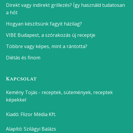
Tepsis karaj
Legjobb sütemények
Sütemények, süti receptek
Darázsfészek
Epres-marcipános süti
Csokis kalács
Dupla csokis szelet
Zserbó
Bejgli
Paleo brownie