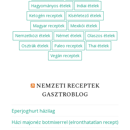
KEMÉNY TOJÁS BLOG – AMI A
RECEPTEK MÖGÖTT VAN
Direkt vagy indirekt grillezés? Így használd
tudatosan a hőt
Hogyan készítsünk fagyit házilag?
VIBE Budapest, a szórakozás új receptje
Többre vagy képes, mint a rántotta?
Diétás és finom
MILYEN KONYHÁBÓL FŐZNÉL MA?