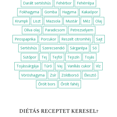
RECEPTEK FOGÁS SZERINT
Cukkini köret
Desszert
Ebéd
Egyszerű ebéd
Egyszerű reggeli
Egyszerű vacsora
Előétel
Főzelékek
Főzelék feltét
Főétel
Gluténmentes köret
Gyors ebéd
Gyors reggeli
Gyors vacsora csirkemellből
Gyors vacsora ötletek
Húsmentes ebéd
Húsmentes vacsora
Krumpli köret
Köret
Leves
Padlizsán köret
Reggeli
Saláta
Vacsora
Vega vacsora
Zöldségköretek
RECEPTEK HOZZÁVALÓK SZERINT