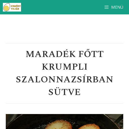
Ingyenes
szakácskönyv
feliratkozóinknak