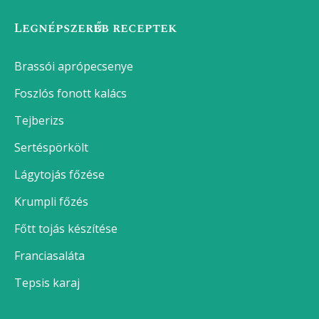
Eperjoghurt házilag
Házi majonéz botmixerrel (elronthatatlan recept)
Gazpacho – eredeti andalúz recept
Epervelő
Tapas – Spanyolország gasztronómiai kincse
Gambas pil pil
Nokedli
Poharas áfonyás-joghurtos muffin
Poharas ribizlis-joghurtos muffin
Poharas joghurtos muffin alaprecept