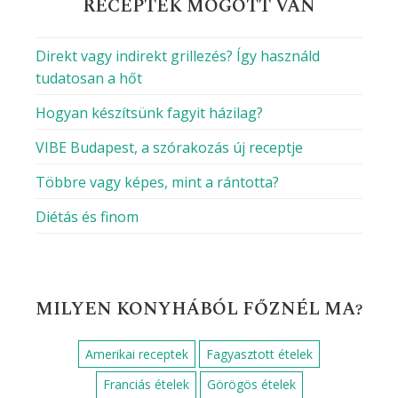
DIÉTÁS RECEPTET KERESEL?
Alacsony kalóriatartalmú
Alacsony szénhidráttartalmú
Alacsony zsírtartalmú
Gluténmentes
Gyors keto ételek
Keto
Magas fehérjetartalmú
Magas rosttartalmú
Paleo
Vegetáriánus
Vegán
HOGY MOZOGSZ A KONYHÁBAN?
Egyszerű
Haladó
Kezdő
Közép-haladó