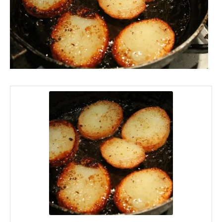
kocka alakban is készítheted.
Egy serpenyőben olvassz ki
szalonnazsírt. Ez a krumpli attól lesz
finom, ha a zsiradéknak is van egy kis
íze, ehhez vaj is jó lehet, megmaradt
szalonnazsír, vagy pl. liba- vagy
kacsazsír.
Nagy lángon süsd a főtt krumpli
mindkét oldalát kb. 3-3 percig.
Ízlés szerint sózd.
És kész is!
Jó étvágyat