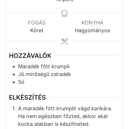
Maradék főtt krumpli
szalonnazsírban sütve
Szilágyi Balázs
No ratings yet
Recept Nyomtatása
Pin Recept