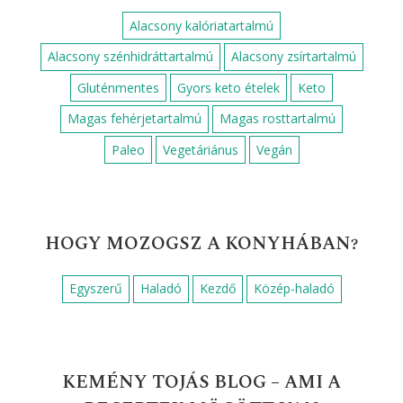
Alma
Citromlé
Csirkemell
Cukor
Darált dió
Darált sertéshús
Fehérbor
Fehérrépa
Fokhagyma
Gomba
Hagyma
Kakaópor
Krumpli
Liszt
Mazsola
Mustár
Méz
Olaj
Olíva olaj
Paradicsom
Petrezselyem
Pirospaprika
Porcukor
Reszelt citromhéj
Sajt
Sertéshús
Szerecsendió
Sárgarépa
Só
Sütőpor
Tej
Tejföl
Tejszín
Tojás
Tojássárgája
Túró
Vaj
Vaníliás cukor
Víz
Vöröshagyma
Zsír
Zöldborsó
Élesztő
Őrölt bors
Őrölt fahéj