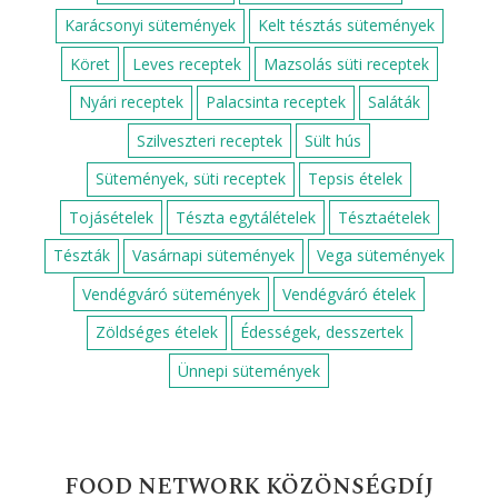
Bejgli
Paleo brownie
MÁR TÖBB MINT 350 RECEPT!
Alapreceptek
Csirkemell receptek
Darált húsos receptek
Diós sütemények
Egyszerű egytálételek
Egyszerű sütik
Egyszerű zöldséges ételek
Egytálételek
Fahéjas sütik
Gluténmentes édességek
Gyors desszertek
Gyors levesek
Gyors receptek
Gyors süti gyerekeknek
Gyors süti receptek
Gyors zöldséges ételek
Gyümölcsös sütemények