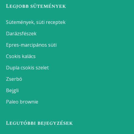
Legnépszerűbb receptek
Brassói aprópecsenye
Foszlós fonott kalács
Tejberizs
Sertéspörkölt
Lágytojás főzése
Krumpli főzés
Főtt tojás készítése
Franciasaláta