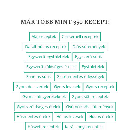
Keresés:
LEGNÉPSZERŰBB SÜTEMÉNYEK
Sütemények, süti receptek
Darázsfészek
Epres-marcipános süti
Csokis kalács
Dupla csokis szelet
Zserbó