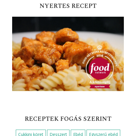
Húsmentes ételek
Húsos levesek
Húsos ételek
Húsvéti receptek
Karácsonyi receptek
Karácsonyi sütemények
Kelt tésztás sütemények
Köret
Leves receptek
Mazsolás süti receptek
Nyári receptek
Palacsinta receptek
Saláták
Szilveszteri receptek
Sült hús
Sütemények, süti receptek
Tepsis ételek
Tojásételek
Tészta egytálételek
Tésztaételek
Tészták
Vasárnapi sütemények
Vega sütemények
Vendégváró sütemények
Vendégváró ételek
Zöldséges ételek
Édességek, desszertek
Ünnepi sütemények