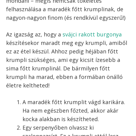
A cikk szerzője:
Szilágyi Balázs
Ugrás a recepthez
Recept nyomtatása