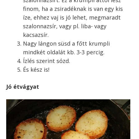
Nemhogy bonyolultnak, de még
fantáziadúsnak sem lehet ezt a „recpetet”
mondani – mégis nemcsak tökéletes
felhasználása a maradék főtt krumplinak, de
nagyon-nagyon finom (és rendkívül egyszerű!)
Az igazság az, hogy a
svájci rakott burgonya
készítésekor maradt meg egy krumpli, amiből
ez az étel készül. Ahhoz pedig héjában főtt
krumpli szükséges, ami egy kicsit ízesebb a
sima főtt krumplinál. De bármilyen főtt
krumpli ha marad, ebben a formában önálló
életre keltheted!
A maradék főtt krumplit vágd karikára.
Ha nem egészben főzted, akkor akár