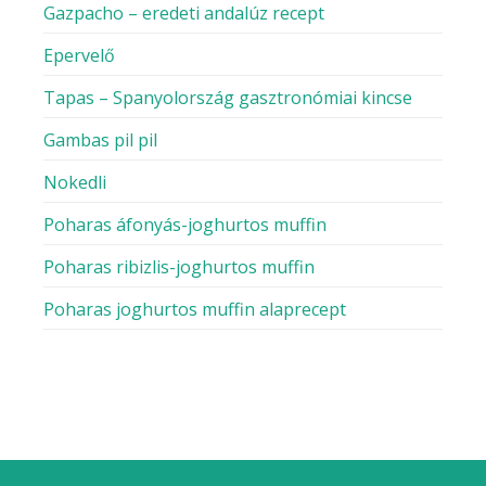
Amerikai receptek
Fagyasztott ételek
Franciás ételek
Görögös ételek
Hagyományos ételek
Indiai ételek
Ketogén receptek
Kísérletező ételek
Magyar receptek
Mexikói ételek
Nemzetközi ételek
Német ételek
Olaszos ételek
Osztrák ételek
Paleo receptek
Thai ételek
Vegán receptek
NEMZETI RECEPTEK
GASZTROBLOG