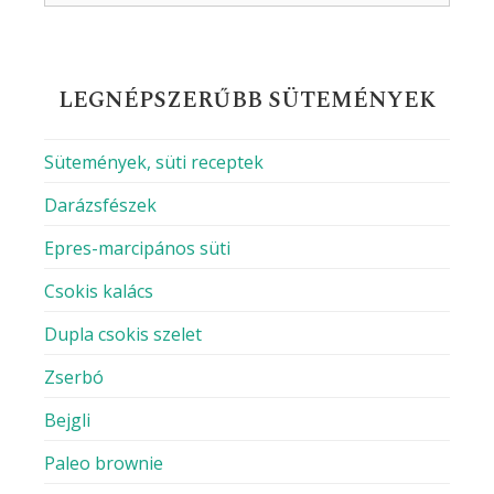
Név
Email
Honlap
A nevem, e-mail címem, és weboldalcímem
mentése a böngészőben a következő
hozzászólásomhoz.
RECEPT KERESÉS