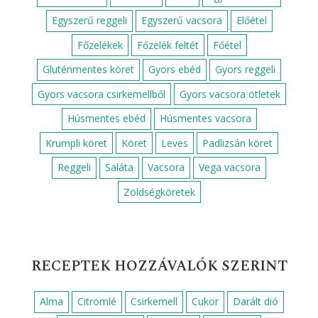
FOOD NETWORK KÖZÖNSÉGDÍJ
NYERTES RECEPT