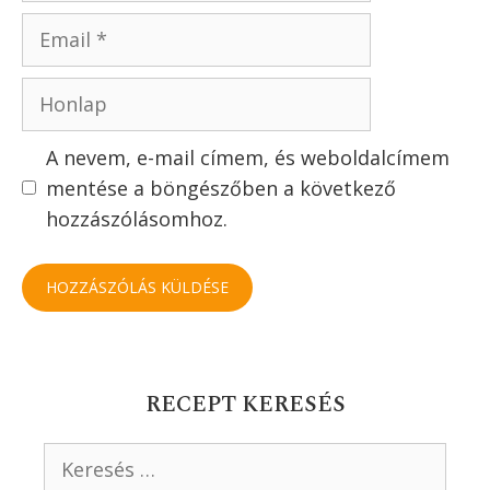
Svájci rakott burgonya
Tojástorta: tükörtojás baconnel
Szólj hozzá!
Értékeld a receptet
Hozzászólás