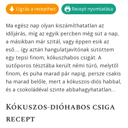
Ugrás a recepthez
Recept nyomtatása
Ma egész nap olyan kiszámíthatatlan az
időjárás, míg az egyik percben még süt a nap,
a másikban már szitál, vagy éppen esik az
eső…. így aztán hangulatjavítónak sütöttem
egy tepsi finom, kókuszhabos csigát. A
sütőporos tésztába került némi túró, melytől
finom, és puha marad pár napig, persze csakis
ha marad belőle, mert a kókuszos-diós habbal,
és a csokoládéval szinte abbahagyhatatlan…
Kókuszos-dióhabos csiga
recept