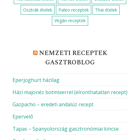
Osztrák ételek
Paleo receptek
Thai ételek
Vegán receptek
NEMZETI RECEPTEK
GASZTROBLOG
Eperjoghurt házilag
Házi majonéz botmixerrel (elronthatatlan recept)
Gazpacho – eredeti andalúz recept
Epervelő
Tapas – Spanyolország gasztronómiai kincse