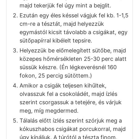
majd tekerjük fel úgy mint a bejglit.
Ezután egy éles késsel vágjuk fel kb. 1-1,5
cm-re a tésztát, majd helyezzük
egymástól kicsit távolabb a csigákat, egy
sütőpapírral kibélelt tepsire.
Helyezzük be előmelegített sütőbe, majd
közepes hőmérsékleten 25-30 perc alatt
süssük készre. (Én légkeverésnél 160
fokon, 25 percig sütöttem.)
Amikor a csigák teljesen kihűltek,
olvasszuk fel a csokoládét, majd ízlés
szerint csorgassuk a tetejére, és várjuk
meg, míg megdermed.
Tálalás előtt ízlés szerint szórjuk meg a
kókuszhabos csigákat porcukorral, majd
úgy kínáljuk. A túrótól a tészta finom,