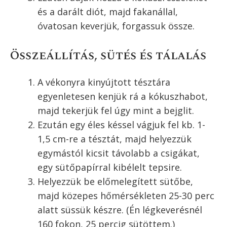
és a darált diót, majd fakanállal,
óvatosan keverjük, forgassuk össze.
Összeállítás, sütés és tálalás
A vékonyra kinyújtott tésztára
egyenletesen kenjük rá a kókuszhabot,
majd tekerjük fel úgy mint a bejglit.
Ezután egy éles késsel vágjuk fel kb. 1-
1,5 cm-re a tésztát, majd helyezzük
egymástól kicsit távolabb a csigákat,
egy sütőpapírral kibélelt tepsire.
Helyezzük be előmelegített sütőbe,
majd közepes hőmérsékleten 25-30 perc
alatt süssük készre. (Én légkeverésnél
160 fokon, 25 percig sütöttem.)