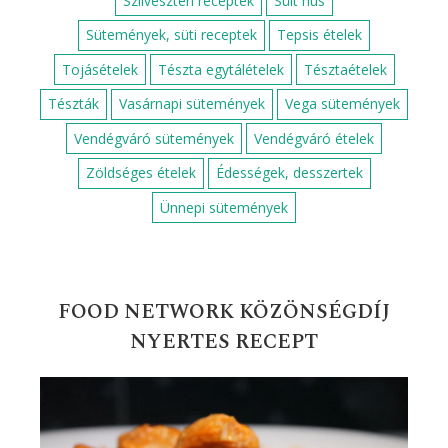
Szilveszteri receptek
Sült hús
Sütemények, süti receptek
Tepsis ételek
Tojásételek
Tészta egytálételek
Tésztaételek
Tészták
Vasárnapi sütemények
Vega sütemények
Vendégváró sütemények
Vendégváró ételek
Zöldséges ételek
Édességek, desszertek
Ünnepi sütemények
FOOD NETWORK KÖZÖNSÉGDÍJ
NYERTES RECEPT