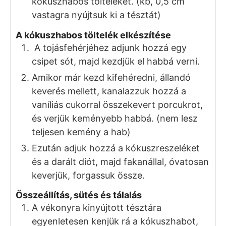
kókuszhabos tölteléket. (kb, 0,5 cm
vastagra nyújtsuk ki a tésztát)
A kókuszhabos töltelék elkészítése
A tojásfehérjéhez adjunk hozzá egy
csipet sót, majd kezdjük el habbá verni.
Amikor már kezd kifehéredni, állandó
keverés mellett, kanalazzuk hozzá a
vaníliás cukorral összekevert porcukrot,
és verjük keményebb habbá. (nem lesz
teljesen kemény a hab)
Ezután adjuk hozzá a kókuszreszeléket
és a darált diót, majd fakanállal, óvatosan
keverjük, forgassuk össze.
Összeállítás, sütés és tálalás
A vékonyra kinyújtott tésztára
egyenletesen kenjük rá a kókuszhabot,