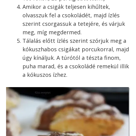
Amikor a csigák teljesen kihűltek,
olvasszuk fel a csokoládét, majd ízlés
szerint csorgassuk a tetejére, és várjuk
meg, míg megdermed.
Tálalás előtt ízlés szerint szórjuk meg a
kókuszhabos csigákat porcukorral, majd
úgy kínáljuk. A túrótól a tészta finom,
puha marad, és a csokoládé remekül illik
a kókuszos ízhez.