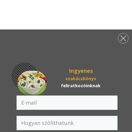
Ingyenes
szakácskönyv
feliratkozóinknak