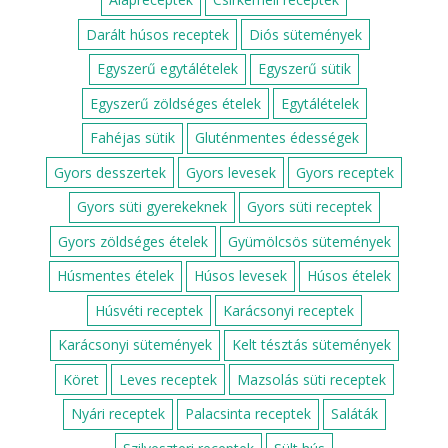
Darált húsos receptek
Diós sütemények
Egyszerű egytálételek
Egyszerű sütik
Egyszerű zöldséges ételek
Egytálételek
Fahéjas sütik
Gluténmentes édességek
Gyors desszertek
Gyors levesek
Gyors receptek
Gyors süti gyerekeknek
Gyors süti receptek
Gyors zöldséges ételek
Gyümölcsös sütemények
Húsmentes ételek
Húsos levesek
Húsos ételek
Húsvéti receptek
Karácsonyi receptek
Karácsonyi sütemények
Kelt tésztás sütemények
Köret
Leves receptek
Mazsolás süti receptek
Nyári receptek
Palacsinta receptek
Saláták