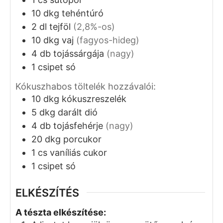
10
dkg
tehéntúró
2
dl
tejföl
(2,8%-os)
10
dkg
vaj
(fagyos-hideg)
4
db
tojássárgája
(nagy)
1
csipet
só
Kókuszhabos töltelék hozzávalói:
10
dkg
kókuszreszelék
5
dkg
darált dió
4
db
tojásfehérje
(nagy)
20
dkg
porcukor
1
cs
vaníliás cukor
1
csipet
só
ELKÉSZÍTÉS
A tészta elkészítése: