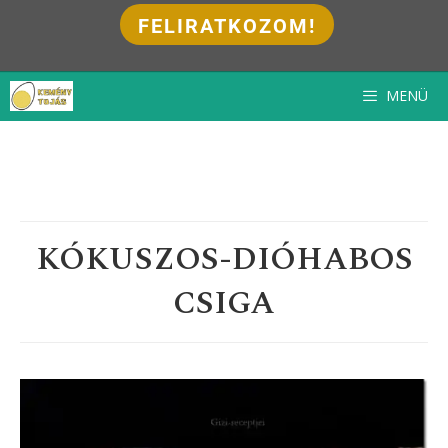
FELIRATKOZOM!
Kilépés
MENÜ
a
tartalomba
KÓKUSZOS-DIÓHABOS
CSIGA