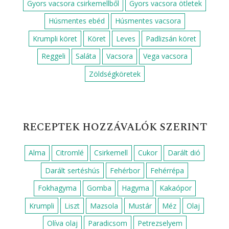
Gyors vacsora csirkemellből
Gyors vacsora ötletek
Húsmentes ebéd
Húsmentes vacsora
Krumpli köret
Köret
Leves
Padlizsán köret
Reggeli
Saláta
Vacsora
Vega vacsora
Zöldségköretek
RECEPTEK HOZZÁVALÓK SZERINT
Alma
Citromlé
Csirkemell
Cukor
Darált dió
Darált sertéshús
Fehérbor
Fehérrépa
Fokhagyma
Gomba
Hagyma
Kakaópor
Krumpli
Liszt
Mazsola
Mustár
Méz
Olaj
Olíva olaj
Paradicsom
Petrezselyem