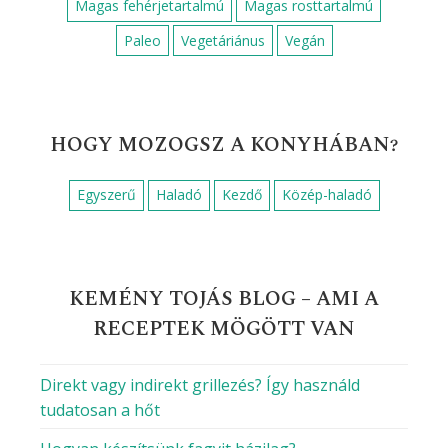
Magas fehérjetartalmú
Magas rosttartalmú
Paleo
Vegetáriánus
Vegán
HOGY MOZOGSZ A KONYHÁBAN?
Egyszerű
Haladó
Kezdő
Közép-haladó
KEMÉNY TOJÁS BLOG – AMI A
RECEPTEK MÖGÖTT VAN
Direkt vagy indirekt grillezés? Így használd
tudatosan a hőt