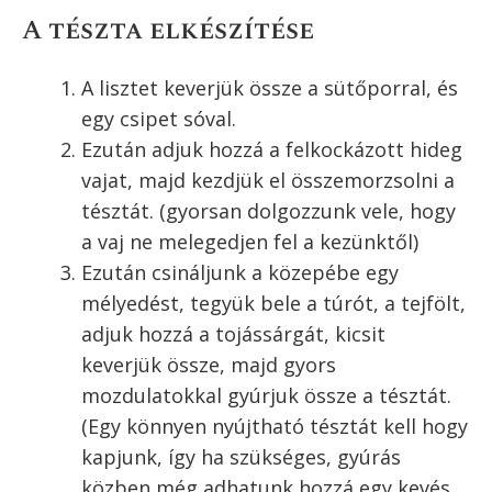
A tészta elkészítése
A lisztet keverjük össze a sütőporral, és
egy csipet sóval.
Ezután adjuk hozzá a felkockázott hideg
vajat, majd kezdjük el összemorzsolni a
tésztát. (gyorsan dolgozzunk vele, hogy
a vaj ne melegedjen fel a kezünktől)
Ezután csináljunk a közepébe egy
mélyedést, tegyük bele a túrót, a tejfölt,
adjuk hozzá a tojássárgát, kicsit
keverjük össze, majd gyors
mozdulatokkal gyúrjuk össze a tésztát.
(Egy könnyen nyújtható tésztát kell hogy
kapjunk, így ha szükséges, gyúrás
közben még adhatunk hozzá egy kevés