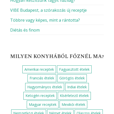
Hogyan készítsünk fagyit házilag?
VIBE Budapest, a szórakozás új receptje
Többre vagy képes, mint a rántotta?
Diétás és finom
MILYEN KONYHÁBÓL FŐZNÉL MA?
Amerikai receptek
Fagyasztott ételek
Franciás ételek
Görögös ételek
Hagyományos ételek
Indiai ételek
Ketogén receptek
Kísérletező ételek
Magyar receptek
Mexikói ételek
Nemzetközi ételek
Német ételek
Olaszos ételek