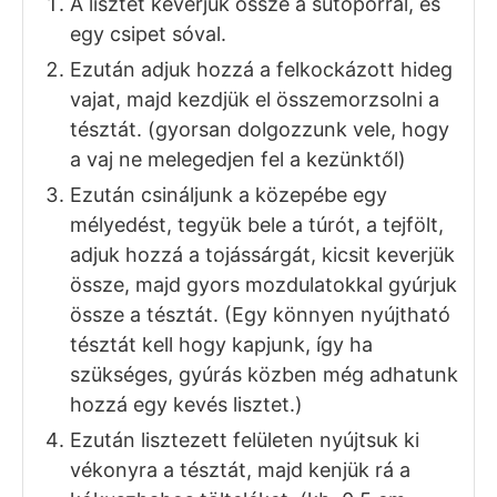
A lisztet keverjük össze a sütőporral, és
egy csipet sóval.
Ezután adjuk hozzá a felkockázott hideg
vajat, majd kezdjük el összemorzsolni a
tésztát. (gyorsan dolgozzunk vele, hogy
a vaj ne melegedjen fel a kezünktől)
Ezután csináljunk a közepébe egy
mélyedést, tegyük bele a túrót, a tejfölt,
adjuk hozzá a tojássárgát, kicsit keverjük
össze, majd gyors mozdulatokkal gyúrjuk
össze a tésztát. (Egy könnyen nyújtható
tésztát kell hogy kapjunk, így ha
szükséges, gyúrás közben még adhatunk
hozzá egy kevés lisztet.)
Ezután lisztezett felületen nyújtsuk ki
vékonyra a tésztát, majd kenjük rá a