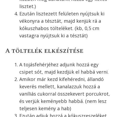
lisztet.)
Ezután lisztezett felületen nyújtsuk ki
vékonyra a tésztát, majd kenjük rá a
kókuszhabos tölteléket. (kb, 0,5 cm
vastagra nyújtsuk ki a tésztát)
A töltelék elkészítése
A tojásfehérjéhez adjunk hozzá egy
csipet sót, majd kezdjük el habbá verni.
Amikor már kezd kifehéredni, állandó
keverés mellett, kanalazzuk hozzá a
vaníliás cukorral összekevert porcukrot,
és verjük keményebb habbá. (nem lesz
teljesen kemény a hab)
Ezután adjuk hozzá a kókuszreszeléket