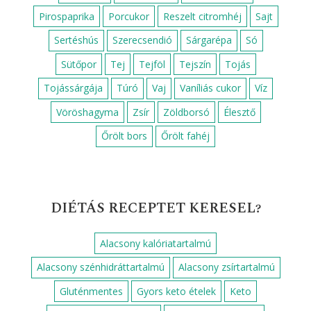
Pirospaprika
Porcukor
Reszelt citromhéj
Sajt
Sertéshús
Szerecsendió
Sárgarépa
Só
Sütőpor
Tej
Tejföl
Tejszín
Tojás
Tojássárgája
Túró
Vaj
Vaníliás cukor
Víz
Vöröshagyma
Zsír
Zöldborsó
Élesztő
Őrölt bors
Őrölt fahéj
DIÉTÁS RECEPTET KERESEL?
Alacsony kalóriatartalmú
Alacsony szénhidráttartalmú
Alacsony zsírtartalmú
Gluténmentes
Gyors keto ételek
Keto