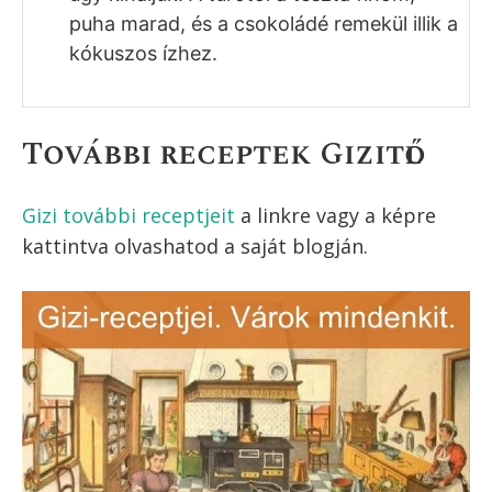
puha marad, és a csokoládé remekül illik a
kókuszos ízhez.
További receptek Gizitől
Gizi további receptjeit
a linkre vagy a képre
kattintva olvashatod a saját blogján.