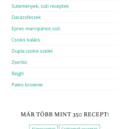
Sütemények, süti receptek
Darázsfészek
Epres-marcipános süti
Csokis kalács
Dupla csokis szelet
Zserbó
Bejgli
Paleo brownie
MÁR TÖBB MINT 350 RECEPT!
Alapreceptek
Csirkemell receptek