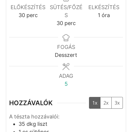
ELŐKÉSZÍTÉS
SÜTÉS/FŐZÉ
ELKÉSZÍTÉS
perc
óra
30
perc
S
1
óra
perc
30
perc
FOGÁS
Desszert
ADAG
5
HOZZÁVALÓK
1x
2x
3x
A tészta hozzávalói:
35
dkg
liszt
1
cs
sütőpor