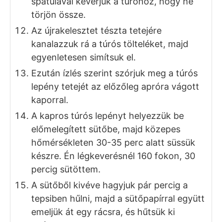
majd szobahőmérsékleten kelesszük újra
30 percig a tésztát.
Egy tálba tegyük bele a túrót, adjuk
hozzá a tejfölt, 15 dkg porcukrot, a
vaníliás cukrot, a tojások sárgáját, és a
reszelt citromhéjat, majd robotgéppel
keverjük alaposan össze.
Ezután adjuk hozzá a pudingport, és
szintén keverjük simára. Pudingpor
helyett adhatunk hozzá pl. 1 ek lisztet,
vagy búzadarát.
A tojások fehérjét kezdjük el habbá verni,
majd amikor már kezd kifehéredni,
szórjuk bele a maradék porcukrot, és
verjük kemény habbá.
Ezután az ízesített túróhoz óvatosan