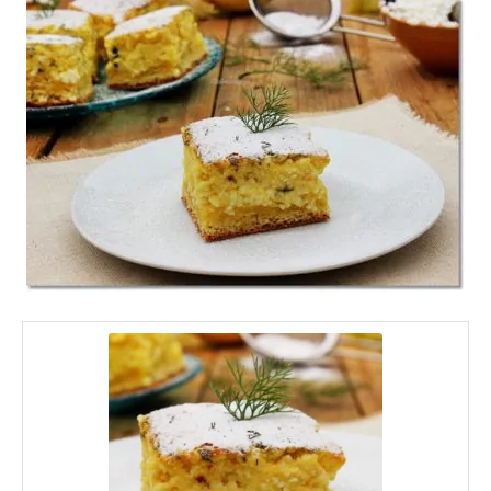
kanalazzuk rá a túrós tölteléket,
majd egyenletesen simítsuk el.
Ezután ízlés szerint szórjuk meg a
túrós lepény tetejét az előzőleg
apróra vágott kaporral.
A kapros túrós lepényt helyezzük be
előmelegített sütőbe, majd közepes
hőmérsékleten 30-35 perc alatt
süssük készre. Én légkeverésnél 160
fokon, 30 percig sütöttem.
A sütőből kivéve hagyjuk pár percig a
tepsiben hűlni, majd a sütőpapírral
együtt emeljük át egy rácsra, és
hűtsük ki egészen.
Tálalás előtt ízlés szerint szórjuk meg
a kapros túrós lepényt porcukorral,