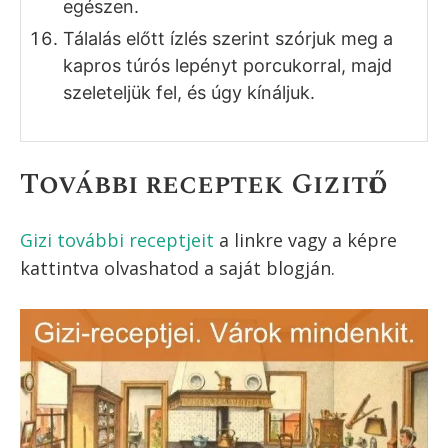
keverjük hozzá a keményre felvert habot.
A habot óvatosan, fakanállal vagy
spatulával keverjük a túróhoz, hogy ne
törjön össze.
Az újrakelesztet tészta tetejére
kanalazzuk rá a túrós tölteléket, majd
egyenletesen simítsuk el.
Ezután ízlés szerint szórjuk meg a túrós
lepény tetejét az előzőleg apróra vágott
kaporral.
A kapros túrós lepényt helyezzük be
előmelegített sütőbe, majd közepes
hőmérsékleten 30-35 perc alatt süssük
készre. Én légkeverésnél 160 fokon, 30
percig sütöttem.
A sütőből kivéve hagyjuk pár percig a