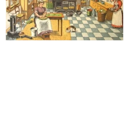
tepsiben hűlni, majd a sütőpapírral együtt
emeljük át egy rácsra, és hűtsük ki
egészen.
Tálalás előtt ízlés szerint szórjuk meg a
kapros túrós lepényt porcukorral, majd
szeleteljük fel, és úgy kínáljuk.
További receptek Gizitől
Gizi további receptjeit
a linkre vagy a képre
kattintva olvashatod a saját blogján.