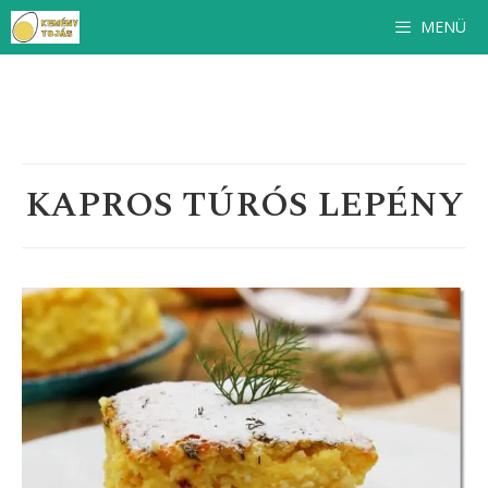
Ingyenes
szakácskönyv
feliratkozóinknak