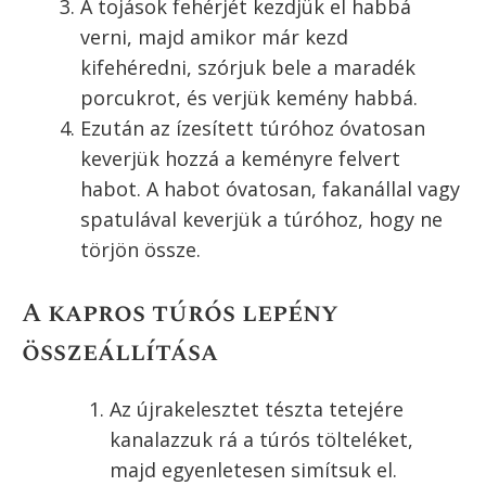
a tepsibe. Én a sütőpapíron nyújtottam
ki, majd egy gyors mozdulattal
átemeltem a papírral együtt a tepsibe.
Ezután takarjuk le egy konyharuhával,
majd szobahőmérsékleten kelesszük
újra 30 percig a tésztát.
A túrós töltelék elkészítése
Egy tálba tegyük bele a túrót, adjuk
hozzá a tejfölt, 15 dkg porcukrot, a
vaníliás cukrot, a tojások sárgáját, és a
reszelt citromhéjat, majd robotgéppel
keverjük alaposan össze.
Ezután adjuk hozzá a pudingport, és
szintén keverjük simára. Pudingpor