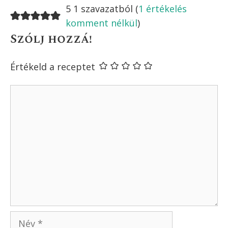
bejegyzéshez 1
hozzászólás
Tóth Orsolya
2018. június 21. - 17:59
Az én anyukám tett a tetejére kanállal
csapkodta oda a tejfel. Úgy még
szaftosabb volt, azóta is a számban
érzem az ízét. Télen is megcsinálta a
kapor helyett őrölt fahéjjal.
Válasz