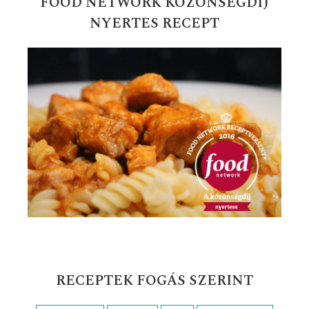
Gyors zöldséges ételek
Gyümölcsös sütemények
Húsmentes ételek
Húsos levesek
Húsos ételek
Húsvéti receptek
Karácsonyi receptek
Karácsonyi sütemények
Kelt tésztás sütemények
Köret
Leves receptek
Mazsolás süti receptek
Nyári receptek
Palacsinta receptek
Saláták
Szilveszteri receptek
Sült hús
Sütemények, süti receptek
Tepsis ételek
Tojásételek
Tészta egytálételek
Tésztaételek
Tészták
Vasárnapi sütemények
Vega sütemények
Vendégváró sütemények
Vendégváró ételek
Zöldséges ételek
Édességek, desszertek
Ünnepi sütemények