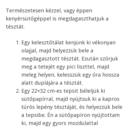
A tejet langyosítsuk meg, majd
keverjük hozzá a fele cukrot, és
morzsoljuk bele az élesztőt. Ezután
takarjuk le, és pár perc alatt
futtassuk fel.
A vajat olvasszuk fel, majd hűtsük
vissza, és keverjük simára a maradék
cukorral és az egész tojással.
A robotgép keverőtáljába tegyük
bele a vajas-cukros-tojásos
keveréket, majd öntsük hozzá a
felfuttatott élesztőt.
Ezután szitáljuk rá a csipet sóval
összekevert lisztet, majd indítsuk el a
dagasztó programot, és pár perc
alatt dagasszuk meg a tésztát. Ha