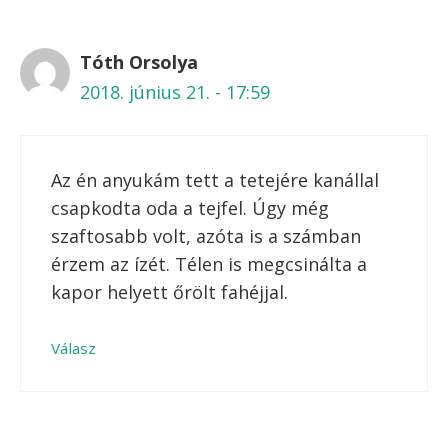
Sajtos rúd
Lágytojás főzése
“Kapros túrós lepény”