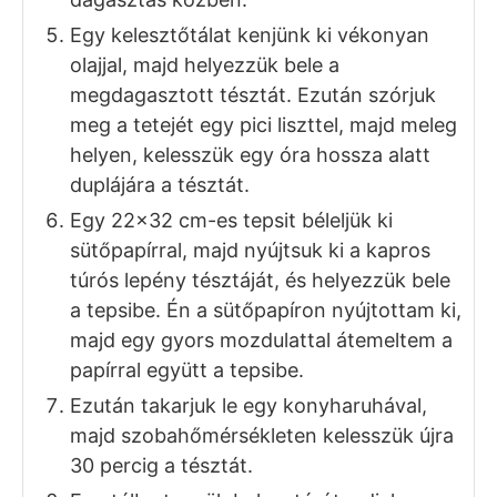
kapor ízlés szerint
ELKÉSZÍTÉS
A tejet langyosítsuk meg, majd keverjük
hozzá a fele cukrot, és morzsoljuk bele az
élesztőt. Ezután takarjuk le, és pár perc
alatt futtassuk fel.
A vajat olvasszuk fel, majd hűtsük vissza,
és keverjük simára a maradék cukorral és
az egész tojással.
A robotgép keverőtáljába tegyük bele a
vajas-cukros-tojásos keveréket, majd
öntsük hozzá a felfuttatott élesztőt.
Ezután szitáljuk rá a csipet sóval
összekevert lisztet, majd indítsuk el a
dagasztó programot, és pár perc alatt