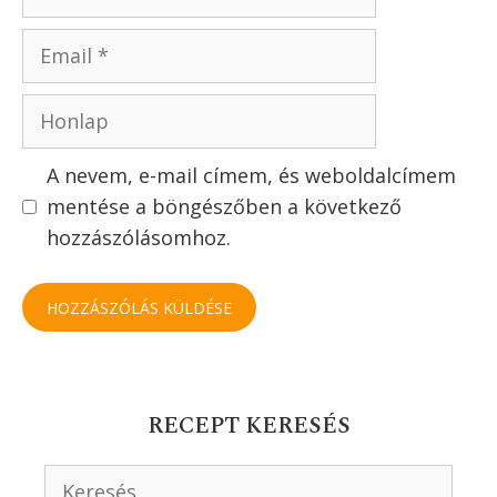
5 1 szavazatból (
1 értékelés
komment nélkül
)
Szólj hozzá!
Értékeld a receptet
Hozzászólás