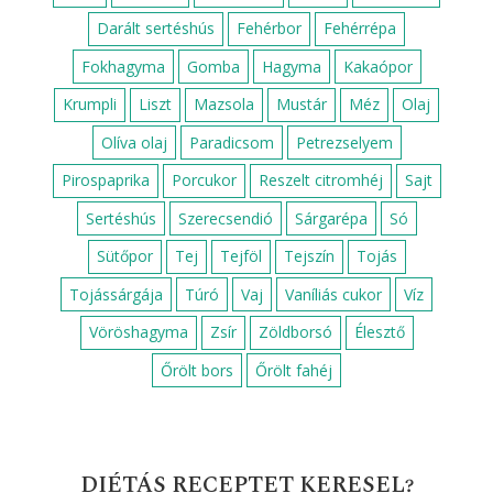
RECEPTEK FOGÁS SZERINT
Cukkini köret
Desszert
Ebéd
Egyszerű ebéd
Egyszerű reggeli
Egyszerű vacsora
Előétel
Főzelékek
Főzelék feltét
Főétel
Gluténmentes köret
Gyors ebéd
Gyors reggeli
Gyors vacsora csirkemellből
Gyors vacsora ötletek
Húsmentes ebéd
Húsmentes vacsora
Krumpli köret
Köret
Leves
Padlizsán köret
Reggeli
Saláta
Vacsora
Vega vacsora
Zöldségköretek