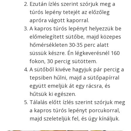
helyett adhatunk hozzá pl. 1 ek lisztet,
vagy búzadarát.
A tojások fehérjét kezdjük el habbá
verni, majd amikor már kezd
kifehéredni, szórjuk bele a maradék
porcukrot, és verjük kemény habbá.
Ezután az ízesített túróhoz óvatosan
keverjük hozzá a keményre felvert
habot. A habot óvatosan, fakanállal vagy
spatulával keverjük a túróhoz, hogy ne
törjön össze.
A kapros túrós lepény
összeállítása
Az újrakelesztet tészta tetejére