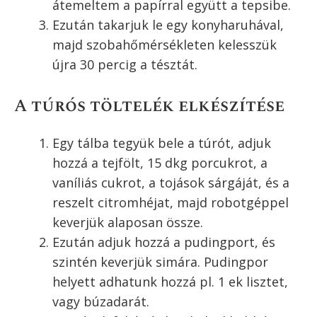
szükséges, akkor még egy pici lisztet
szórjunk hozzá dagasztás közben.
Természetesen kézzel, vagy éppen
kenyérsütőgéppel is megdagaszthatjuk a
tésztát.
Egy kelesztőtálat kenjünk ki vékonyan
olajjal, majd helyezzük bele a
megdagasztott tésztát. Ezután szórjuk
meg a tetejét egy pici liszttel, majd
meleg helyen, kelesszük egy óra hossza
alatt duplájára a tésztát.
Egy 22×32 cm-es tepsit béleljük ki
sütőpapírral, majd nyújtsuk ki a kapros
túrós lepény tésztáját, és helyezzük bele