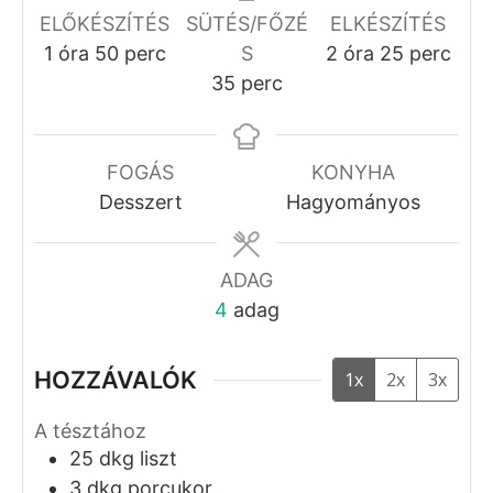
Kapros túrós lepény
Gizi Receptjei
5
from 1 vote
Recept Nyomtatása
Pin Recept