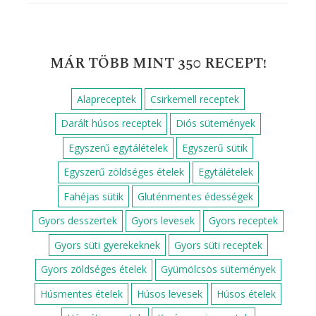
RECEPT KERESÉS
Keresés:
LEGNÉPSZERŰBB SÜTEMÉNYEK
Sütemények, süti receptek
Darázsfészek
Epres-marcipános süti
Csokis kalács
Dupla csokis szelet
Zserbó