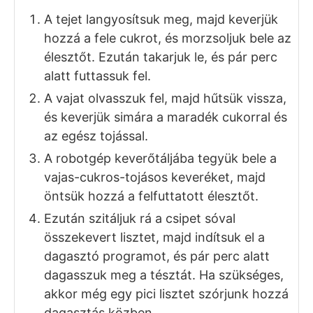
A tésztához
25
dkg
liszt
3
dkg
porcukor
1
db
tojás (közepes)
5
dkg
vaj
1
dl
tej
2
dkg
élesztő (friss)
csipet só
Hozzávalók a túrós töltelékhez
75
dkg
túró
1,5
dl
tejföl
20
dkg
porcukor
3
db
tojás (közepes)
2
cs
vaníliás cukor
1
cs
vaníliás pudingpor
1
citrom reszelt héja