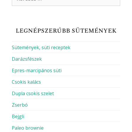
Név
Email
Honlap
A nevem, e-mail címem, és weboldalcímem
mentése a böngészőben a következő
hozzászólásomhoz.