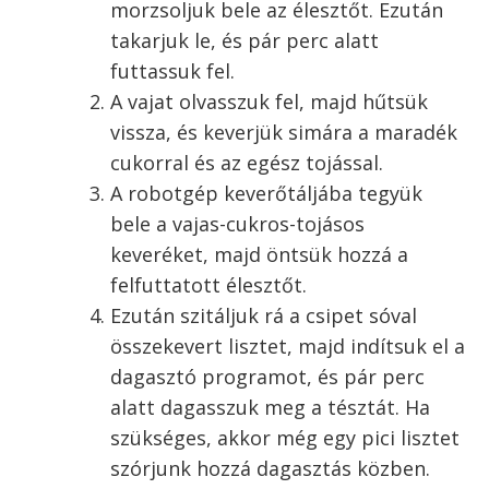
gyakran megsütöm. Mivel idén még kapros
süteményt nem is sütöttem, pedig kapor az
van bőven, úgy döntöttem most kapros túrós
lepényt készítek.
Lehet a kánikula miatt nem éppen jókor
időzítettem a sütést, de a lepény olyan
finomra sikerült, mint még talán soha. A
tésztája légiesen könnyű, és a töltelékről is
csak ennyit tudok elmondani.
A kapros túrós lepény
elkészítése
A tészta elkészítése