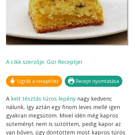
FELIRATKOZOM!
Kilépés
MENÜ
a
tartalomba
KAPROS TÚRÓS LEPÉNY