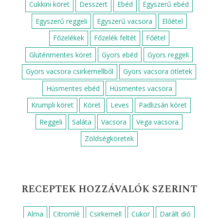
FOOD NETWORK KÖZÖNSÉGDÍJ
NYERTES RECEPT