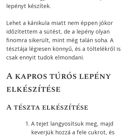
A cikk szerzője:
Gizi Receptjei
Ugrás a recepthez
Recept nyomtatása
A
kelt tésztás túros lepény
nagy kedvenc
nálunk, így aztán egy finom leves mellé igen