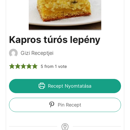
majd szeleteljük fel, és úgy kínáljuk.