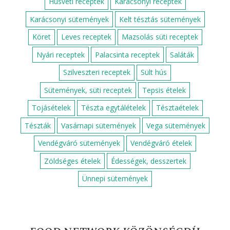
Bejgli
Paleo brownie
MÁR TÖBB MINT 350 RECEPT!
Alapreceptek
Csirkemell receptek
Darált húsos receptek
Diós sütemények
Egyszerű egytálételek
Egyszerű sütik
Egyszerű zöldséges ételek
Egytálételek
Fahéjas sütik
Gluténmentes édességek
Gyors desszertek
Gyors levesek
Gyors receptek
Gyors süti gyerekeknek
Gyors süti receptek