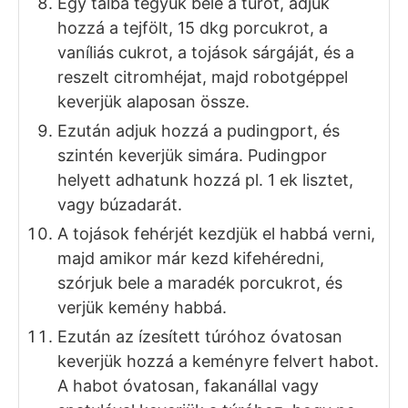
dagasszuk meg a tésztát. Ha szükséges,
akkor még egy pici lisztet szórjunk hozzá
dagasztás közben.
Egy kelesztőtálat kenjünk ki vékonyan
olajjal, majd helyezzük bele a
megdagasztott tésztát. Ezután szórjuk
meg a tetejét egy pici liszttel, majd meleg
helyen, kelesszük egy óra hossza alatt
duplájára a tésztát.
Egy 22×32 cm-es tepsit béleljük ki
sütőpapírral, majd nyújtsuk ki a kapros
túrós lepény tésztáját, és helyezzük bele
a tepsibe. Én a sütőpapíron nyújtottam ki,
majd egy gyors mozdulattal átemeltem a
papírral együtt a tepsibe.
Ezután takarjuk le egy konyharuhával,