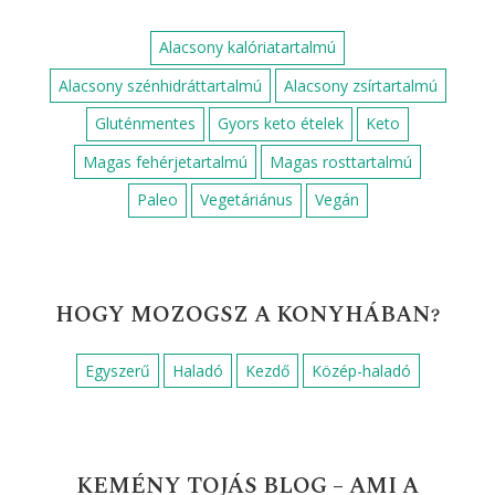
RECEPTEK HOZZÁVALÓK SZERINT
Alma
Citromlé
Csirkemell
Cukor
Darált dió
Darált sertéshús
Fehérbor
Fehérrépa
Fokhagyma
Gomba
Hagyma
Kakaópor
Krumpli
Liszt
Mazsola
Mustár
Méz
Olaj
Olíva olaj
Paradicsom
Petrezselyem
Pirospaprika
Porcukor
Reszelt citromhéj
Sajt
Sertéshús
Szerecsendió
Sárgarépa
Só
Sütőpor
Tej
Tejföl
Tejszín
Tojás
Tojássárgája
Túró
Vaj
Vaníliás cukor
Víz
Vöröshagyma
Zsír
Zöldborsó
Élesztő
Őrölt bors
Őrölt fahéj