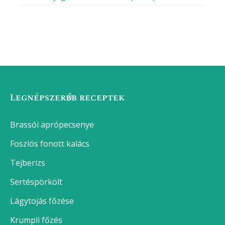
Legnépszerűbb receptek
Brassói aprópecsenye
Foszlós fonott kalács
Tejberizs
Sertéspörkölt
Lágytojás főzése
Krumpli főzés