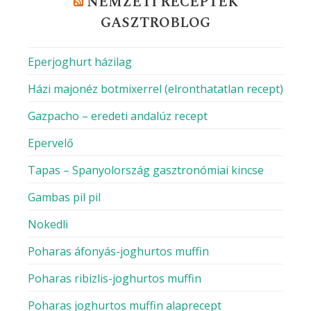
NEMZETI RECEPTEK
GASZTROBLOG
Eperjoghurt házilag
Házi majonéz botmixerrel (elronthatatlan recept)
Gazpacho – eredeti andalúz recept
Epervelő
Tapas – Spanyolország gasztronómiai kincse
Gambas pil pil
Nokedli
Poharas áfonyás-joghurtos muffin
Poharas ribizlis-joghurtos muffin
Poharas joghurtos muffin alaprecept