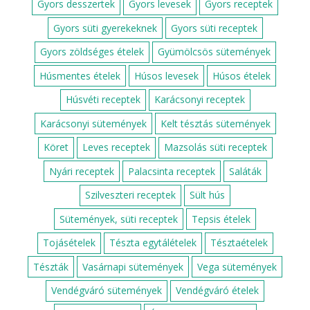
Gyors desszertek
Gyors levesek
Gyors receptek
Gyors süti gyerekeknek
Gyors süti receptek
Gyors zöldséges ételek
Gyümölcsös sütemények
Húsmentes ételek
Húsos levesek
Húsos ételek
Húsvéti receptek
Karácsonyi receptek
Karácsonyi sütemények
Kelt tésztás sütemények
Köret
Leves receptek
Mazsolás süti receptek
Nyári receptek
Palacsinta receptek
Saláták
Szilveszteri receptek
Sült hús
Sütemények, süti receptek
Tepsis ételek
Tojásételek
Tészta egytálételek
Tésztaételek
Tészták
Vasárnapi sütemények
Vega sütemények
Vendégváró sütemények
Vendégváró ételek