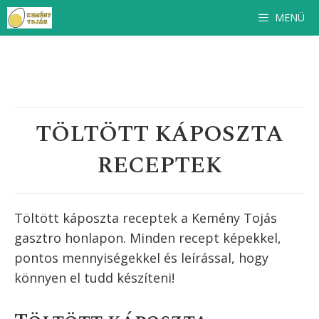
Kilépés
MENÜ
a
tartalomba
TÖLTÖTT KÁPOSZTA
RECEPTEK
Töltött káposzta receptek a Kemény Tojás
gasztro honlapon. Minden recept képekkel,
pontos mennyiségekkel és leírással, hogy
könnyen el tudd készíteni!