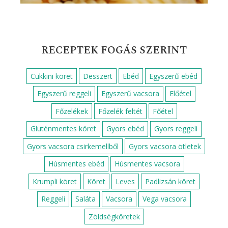
RECEPTEK FOGÁS SZERINT
Cukkini köret
Desszert
Ebéd
Egyszerű ebéd
Egyszerű reggeli
Egyszerű vacsora
Előétel
Főzelékek
Főzelék feltét
Főétel
Gluténmentes köret
Gyors ebéd
Gyors reggeli
Gyors vacsora csirkemellből
Gyors vacsora ötletek
Húsmentes ebéd
Húsmentes vacsora
Krumpli köret
Köret
Leves
Padlizsán köret
Reggeli
Saláta
Vacsora
Vega vacsora
Zöldségköretek