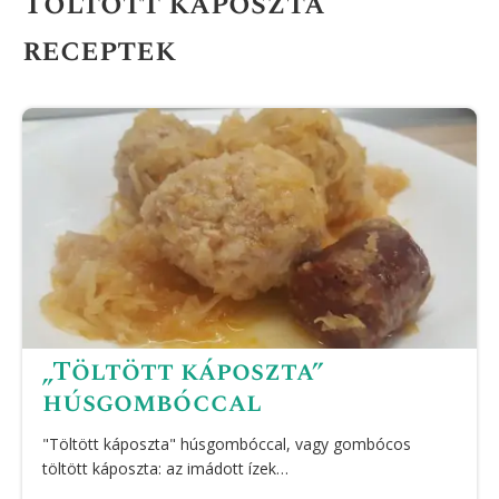
Töltött káposzta
receptek
„Töltött káposzta”
húsgombóccal
"Töltött káposzta" húsgombóccal, vagy gombócos
töltött káposzta: az imádott ízek…