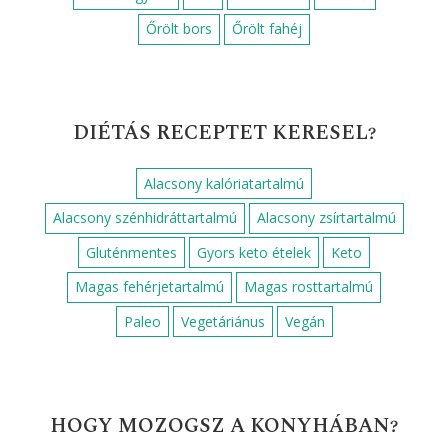
Őrölt bors
Őrölt fahéj
DIÉTÁS RECEPTET KERESEL?
Alacsony kalóriatartalmú
Alacsony szénhidráttartalmú
Alacsony zsírtartalmú
Gluténmentes
Gyors keto ételek
Keto
Magas fehérjetartalmú
Magas rosttartalmú
Paleo
Vegetáriánus
Vegán
HOGY MOZOGSZ A KONYHÁBAN?