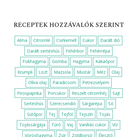
RECEPTEK HOZZÁVALÓK SZERINT
Alma
Citromlé
Csirkemell
Cukor
Darált dió
Darált sertéshús
Fehérbor
Fehérrépa
Fokhagyma
Gomba
Hagyma
Kakaópor
Krumpli
Liszt
Mazsola
Mustár
Méz
Olaj
Olíva olaj
Paradicsom
Petrezselyem
Pirospaprika
Porcukor
Reszelt citromhéj
Sajt
Sertéshús
Szerecsendió
Sárgarépa
Só
Sütőpor
Tej
Tejföl
Tejszín
Tojás
Tojássárgája
Túró
Vaj
Vaníliás cukor
Víz
Vöröshagyma
Zsír
Zöldborsó
Élesztő