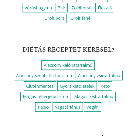
Vöröshagyma
Zsír
Zöldborsó
Élesztő
Őrölt bors
Őrölt fahéj
DIÉTÁS RECEPTET KERESEL?
Alacsony kalóriatartalmú
Alacsony szénhidráttartalmú
Alacsony zsírtartalmú
Gluténmentes
Gyors keto ételek
Keto
Magas fehérjetartalmú
Magas rosttartalmú
Paleo
Vegetáriánus
Vegán