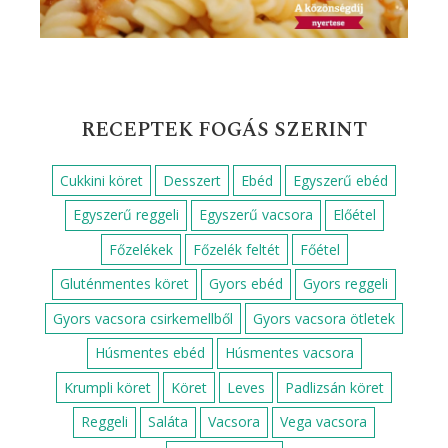
RECEPTEK FOGÁS SZERINT
Cukkini köret
Desszert
Ebéd
Egyszerű ebéd
Egyszerű reggeli
Egyszerű vacsora
Előétel
Főzelékek
Főzelék feltét
Főétel
Gluténmentes köret
Gyors ebéd
Gyors reggeli
Gyors vacsora csirkemellből
Gyors vacsora ötletek
Húsmentes ebéd
Húsmentes vacsora
Krumpli köret
Köret
Leves
Padlizsán köret
Reggeli
Saláta
Vacsora
Vega vacsora