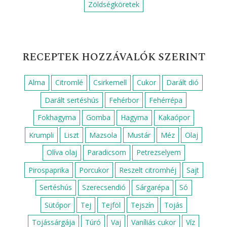
Zöldségköretek
RECEPTEK HOZZÁVALÓK SZERINT
Alma
Citromlé
Csirkemell
Cukor
Darált dió
Darált sertéshús
Fehérbor
Fehérrépa
Fokhagyma
Gomba
Hagyma
Kakaópor
Krumpli
Liszt
Mazsola
Mustár
Méz
Olaj
Olíva olaj
Paradicsom
Petrezselyem
Pirospaprika
Porcukor
Reszelt citromhéj
Sajt
Sertéshús
Szerecsendió
Sárgarépa
Só
Sütőpor
Tej
Tejföl
Tejszín
Tojás
Tojássárgája
Túró
Vaj
Vaníliás cukor
Víz