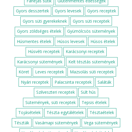
Fahéjas sütik
Gluténmentes édességek
Gyors desszertek
Gyors levesek
Gyors receptek
Gyors süti gyerekeknek
Gyors süti receptek
Gyors zöldséges ételek
Gyümölcsös sütemények
Húsmentes ételek
Húsos levesek
Húsos ételek
Húsvéti receptek
Karácsonyi receptek
Karácsonyi sütemények
Kelt tésztás sütemények
Köret
Leves receptek
Mazsolás süti receptek
Nyári receptek
Palacsinta receptek
Saláták
Szilveszteri receptek
Sült hús
Sütemények, süti receptek
Tepsis ételek
Tojásételek
Tészta egytálételek
Tésztaételek
Tészták
Vasárnapi sütemények
Vega sütemények