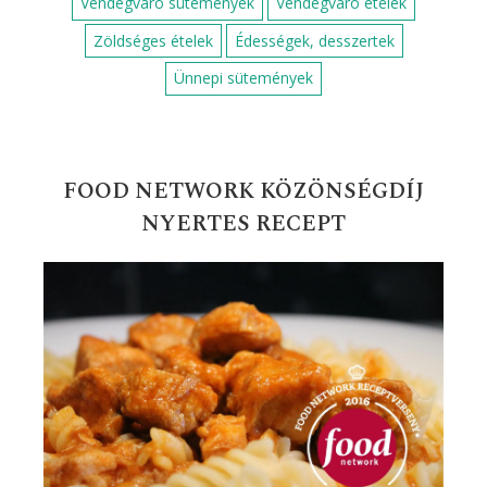
Vendégváró sütemények
Vendégváró ételek
Zöldséges ételek
Édességek, desszertek
Ünnepi sütemények
FOOD NETWORK KÖZÖNSÉGDÍJ
NYERTES RECEPT