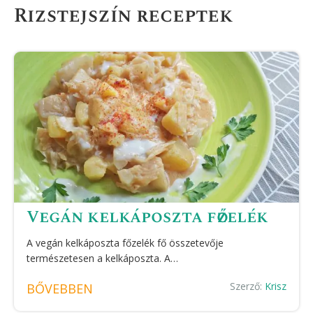
Rizstejszín receptek
Vegán kelkáposzta főzelék
A vegán kelkáposzta főzelék fő összetevője
természetesen a kelkáposzta. A…
Szerző:
Krisz
BŐVEBBEN