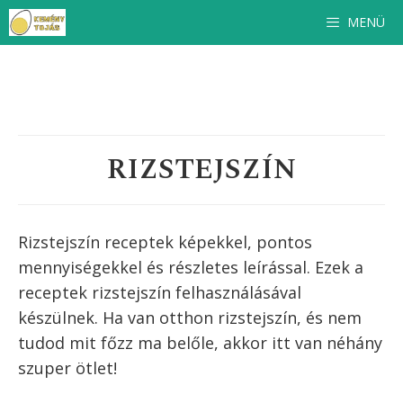
Kilépés
MENÜ
a
tartalomba
RIZSTEJSZÍN
Rizstejszín receptek képekkel, pontos
mennyiségekkel és részletes leírással. Ezek a
receptek
rizstejszín
felhasználásával
készülnek. Ha van otthon
rizstejszín
, és nem
tudod mit főzz ma belőle, akkor itt van néhány
szuper ötlet!