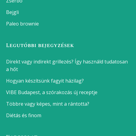
Zserbó
Bejgli
Paleo brownie
Legutóbbi bejegyzések
Direkt vagy indirekt grillezés? Így használd tudatosan
a hőt
Hogyan készítsünk fagyit házilag?
VIBE Budapest, a szórakozás új receptje
Többre vagy képes, mint a rántotta?
Diétás és finom