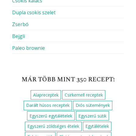
Csokis kalács
Dupla csokis szelet
Zserbó
Bejgli
Paleo brownie
MÁR TÖBB MINT 350 RECEPT!
Alapreceptek
Csirkemell receptek
Darált húsos receptek
Diós sütemények
Egyszerű egytálételek
Egyszerű sütik
Egyszerű zöldséges ételek
Egytálételek