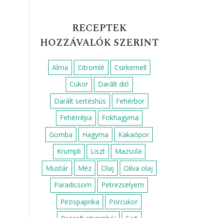
RECEPTEK
HOZZÁVALÓK SZERINT
Alma
Citromlé
Csirkemell
Cukor
Darált dió
Darált sertéshús
Fehérbor
Fehérrépa
Fokhagyma
Gomba
Hagyma
Kakaópor
Krumpli
Liszt
Mazsola
Mustár
Méz
Olaj
Olíva olaj
Paradicsom
Petrezselyem
Pirospaprika
Porcukor