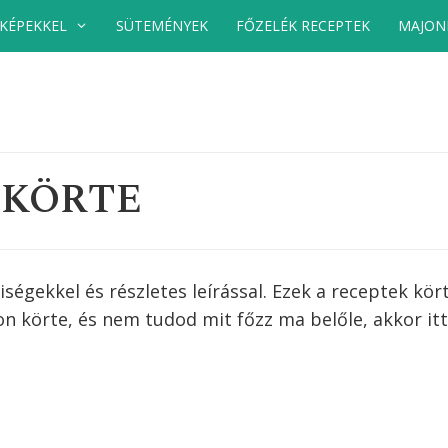
 KÉPEKKEL
SÜTEMÉNYEK
FŐZELÉK RECEPTEK
MAJON
KÖRTE
égekkel és részletes leírással. Ezek a receptek
kör
hon
körte
, és nem tudod mit főzz ma belőle, akkor it