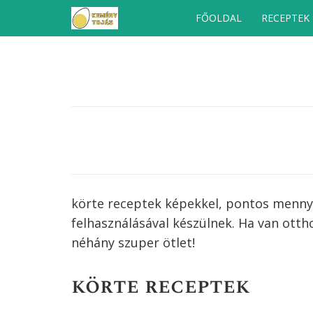
Kilépés
FŐOLDAL
RECEPTEK
a
tartalomba
körte receptek képekkel, pontos mennyis
felhasználásával készülnek. Ha van ott
néhány szuper ötlet!
körte receptek