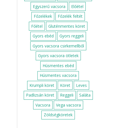
Egyszerű vacsora
Előétel
Főzelékek
Főzelék feltét
Főétel
Gluténmentes köret
Gyors ebéd
Gyors reggeli
Gyors vacsora csirkemellből
Gyors vacsora ötletek
Húsmentes ebéd
Húsmentes vacsora
Krumpli köret
Köret
Leves
Padlizsán köret
Reggeli
Saláta
Vacsora
Vega vacsora
Zöldségköretek