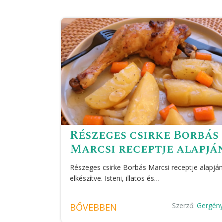
Részeges csirke Borbás
Marcsi receptje alapjá
Részeges csirke Borbás Marcsi receptje alapjá
elkészítve. Isteni, illatos és…
Szerző:
Gergény
BŐVEBBEN