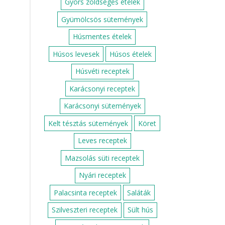
Gyors zöldséges ételek
Gyümölcsös sütemények
Húsmentes ételek
Húsos levesek
Húsos ételek
Húsvéti receptek
Karácsonyi receptek
Karácsonyi sütemények
Kelt tésztás sütemények
Köret
Leves receptek
Mazsolás süti receptek
Nyári receptek
Palacsinta receptek
Saláták
Szilveszteri receptek
Sült hús