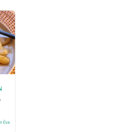
n
n
i Éva