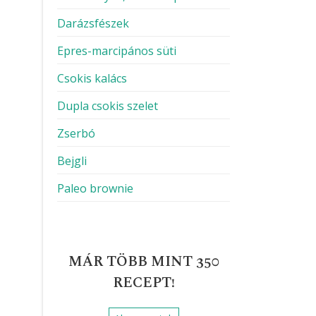
Darázsfészek
Epres-marcipános süti
Csokis kalács
Dupla csokis szelet
Zserbó
Bejgli
Paleo brownie
MÁR TÖBB MINT 350
RECEPT!