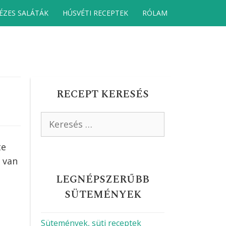
ÉZES SALÁTÁK
HÚSVÉTI RECEPTEK
RÓLAM
RECEPT KERESÉS
Keresés:
te
t van
LEGNÉPSZERŰBB
SÜTEMÉNYEK
Sütemények, süti receptek