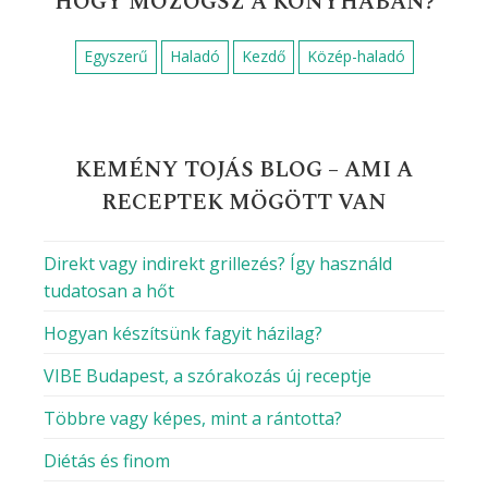
HOGY MOZOGSZ A KONYHÁBAN?
Egyszerű
Haladó
Kezdő
Közép-haladó
KEMÉNY TOJÁS BLOG – AMI A
RECEPTEK MÖGÖTT VAN
Direkt vagy indirekt grillezés? Így használd
tudatosan a hőt
Hogyan készítsünk fagyit házilag?
VIBE Budapest, a szórakozás új receptje
Többre vagy képes, mint a rántotta?
Diétás és finom