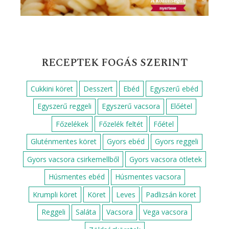
RECEPTEK FOGÁS SZERINT
Cukkini köret
Desszert
Ebéd
Egyszerű ebéd
Egyszerű reggeli
Egyszerű vacsora
Előétel
Főzelékek
Főzelék feltét
Főétel
Gluténmentes köret
Gyors ebéd
Gyors reggeli
Gyors vacsora csirkemellből
Gyors vacsora ötletek
Húsmentes ebéd
Húsmentes vacsora
Krumpli köret
Köret
Leves
Padlizsán köret
Reggeli
Saláta
Vacsora
Vega vacsora