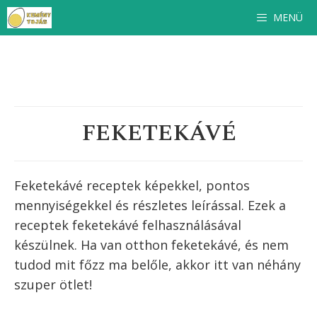
Kilépés
MENÜ
a
tartalomba
FEKETEKÁVÉ
Feketekávé receptek képekkel, pontos
mennyiségekkel és részletes leírással. Ezek a
receptek
feketekávé
felhasználásával
készülnek. Ha van otthon
feketekávé
, és nem
tudod mit főzz ma belőle, akkor itt van néhány
szuper ötlet!