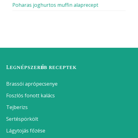
Poharas joghurtos muffin alaprecept
Legnépszerűbb receptek
Brassói aprópecsenye
Foszlós fonott kalács
Tejberizs
Sertéspörkölt
Lágytojás főzése