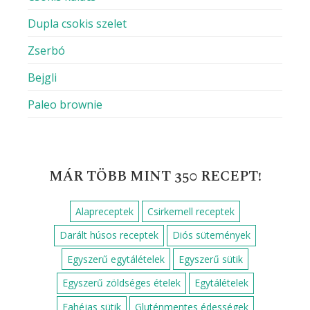
Dupla csokis szelet
Zserbó
Bejgli
Paleo brownie
MÁR TÖBB MINT 350 RECEPT!
Alapreceptek
Csirkemell receptek
Darált húsos receptek
Diós sütemények
Egyszerű egytálételek
Egyszerű sütik
Egyszerű zöldséges ételek
Egytálételek
Fahéjas sütik
Gluténmentes édességek