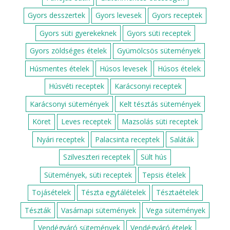
Gyors desszertek
Gyors levesek
Gyors receptek
Gyors süti gyerekeknek
Gyors süti receptek
Gyors zöldséges ételek
Gyümölcsös sütemények
Húsmentes ételek
Húsos levesek
Húsos ételek
Húsvéti receptek
Karácsonyi receptek
Karácsonyi sütemények
Kelt tésztás sütemények
Köret
Leves receptek
Mazsolás süti receptek
Nyári receptek
Palacsinta receptek
Saláták
Szilveszteri receptek
Sült hús
Sütemények, süti receptek
Tepsis ételek
Tojásételek
Tészta egytálételek
Tésztaételek
Tészták
Vasárnapi sütemények
Vega sütemények
Vendégváró sütemények
Vendégváró ételek