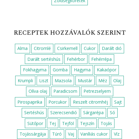
Zöldségköretek
RECEPTEK HOZZÁVALÓK SZERINT
Alma
Citromlé
Csirkemell
Cukor
Darált dió
Darált sertéshús
Fehérbor
Fehérrépa
Fokhagyma
Gomba
Hagyma
Kakaópor
Krumpli
Liszt
Mazsola
Mustár
Méz
Olaj
Olíva olaj
Paradicsom
Petrezselyem
Pirospaprika
Porcukor
Reszelt citromhéj
Sajt
Sertéshús
Szerecsendió
Sárgarépa
Só
Sütőpor
Tej
Tejföl
Tejszín
Tojás
Tojássárgája
Túró
Vaj
Vaníliás cukor
Víz