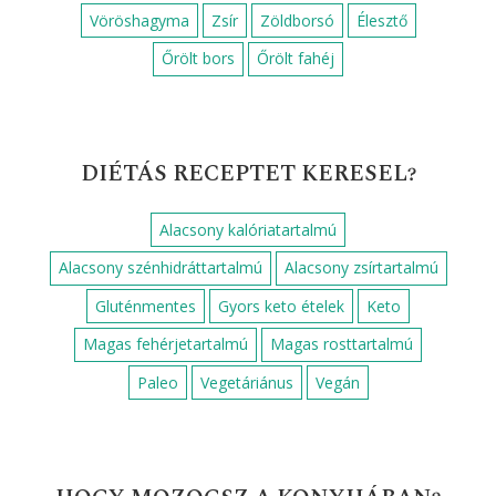
Vöröshagyma
Zsír
Zöldborsó
Élesztő
Őrölt bors
Őrölt fahéj
DIÉTÁS RECEPTET KERESEL?
Alacsony kalóriatartalmú
Alacsony szénhidráttartalmú
Alacsony zsírtartalmú
Gluténmentes
Gyors keto ételek
Keto
Magas fehérjetartalmú
Magas rosttartalmú
Paleo
Vegetáriánus
Vegán