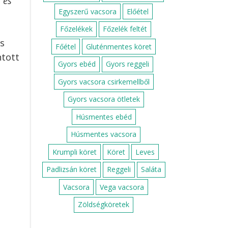
 és
Egyszerű vacsora
Előétel
Főzelékek
Főzelék feltét
és
Főétel
Gluténmentes köret
ntott
Gyors ebéd
Gyors reggeli
Gyors vacsora csirkemellből
Gyors vacsora ötletek
Húsmentes ebéd
Húsmentes vacsora
Krumpli köret
Köret
Leves
Padlizsán köret
Reggeli
Saláta
Vacsora
Vega vacsora
Zöldségköretek