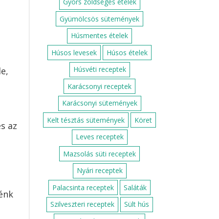
Gyors zöldséges ételek
Gyümölcsös sütemények
Húsmentes ételek
Húsos levesek
Húsos ételek
Húsvéti receptek
e,
Karácsonyi receptek
Karácsonyi sütemények
Kelt tésztás sütemények
Köret
s az
Leves receptek
Mazsolás süti receptek
Nyári receptek
Palacsinta receptek
Saláták
nénk
Szilveszteri receptek
Sült hús