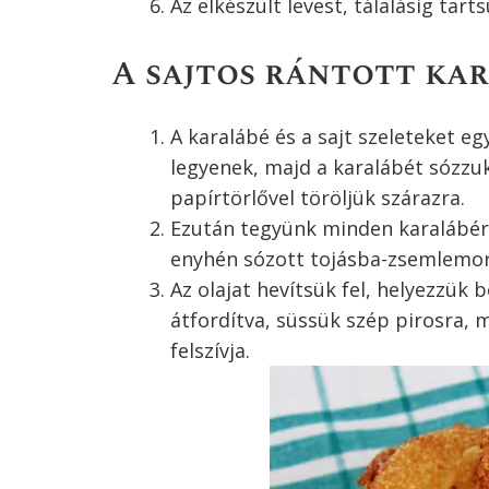
Az elkészült levest, tálalásig tar
A sajtos rántott kar
A karalábé és a sajt szeleteket e
legyenek, majd a karalábét sózzuk 
papírtörlővel töröljük szárazra.
Ezután tegyünk minden karalábéra 
enyhén sózott tojásba-zsemlemo
Az olajat hevítsük fel, helyezzük 
átfordítva, süssük szép pirosra, m
felszívja.