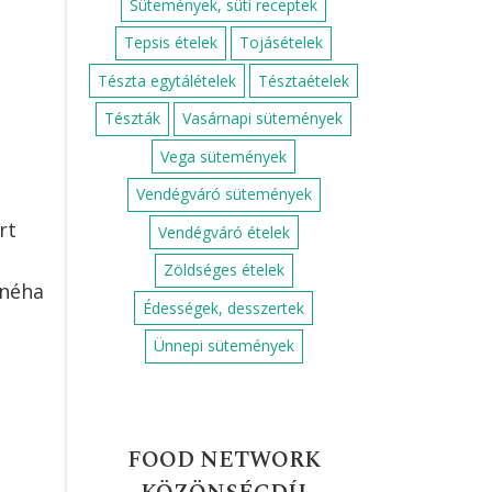
Sütemények, süti receptek
Tepsis ételek
Tojásételek
Tészta egytálételek
Tésztaételek
Tészták
Vasárnapi sütemények
Vega sütemények
Vendégváró sütemények
rt
Vendégváró ételek
Zöldséges ételek
 néha
Édességek, desszertek
Ünnepi sütemények
FOOD NETWORK