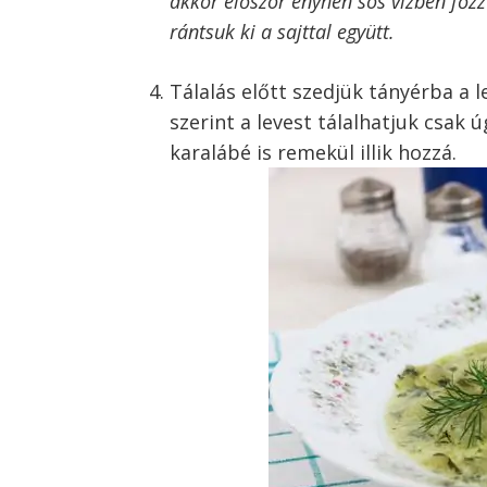
akkor először enyhén sós vízben főzz
rántsuk ki a sajttal együtt.
Tálalás előtt szedjük tányérba a le
szerint a levest tálalhatjuk csak 
karalábé is remekül illik hozzá.