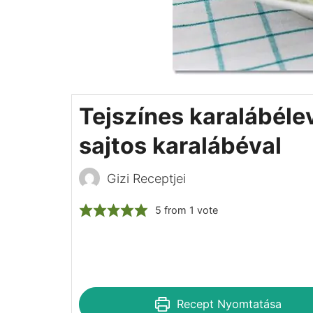
Tejszínes karalábéle
sajtos karalábéval
Gizi Receptjei
5
from 1 vote
Recept Nyomtatása