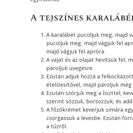
A tejszínes karalábé
A karalábét pucoljuk meg, majd v
pucoljuk meg, majd vágjuk fel ap
majd vágjuk fel apróra.
A vajat és az olajat hevítsük fel
pároljuk üvegesre.
Ezután adjuk hozzá a felkockázott
ételízesítővel, majd pároljuk még 
Ezután szórjuk meg a liszttel, kev
szerint sózzuk, borsozzuk, és ad
A főzőkrémet keverjük simára egy 
csorgassuk a levesbe. Ezután forr
a tűzről.