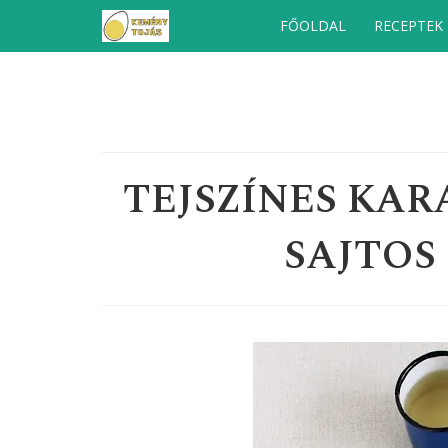
Kilépés
FŐOLDAL
RECEPTEK
a
tartalomba
TEJSZÍNES KA
SAJTOS