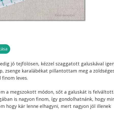
tása
edig jó tejfölösen, kézzel szaggatott galuskával ige
ép, zsenge karalábékat pillantottam meg a zöldséges
 finom leves.
em a megszokott módon, sőt a galuskát is felváltott
agában is nagyon finom, így gondolhatnánk, hogy mi
tom hogy kár lenne elhagyni, mert nagyon jól illenek