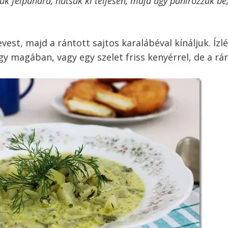
ük félpuhára, hűtsük ki teljesen, majd úgy panírozzuk be,
vest, majd a rántott sajtos karalábéval kínáljuk. Ízl
úgy magában, vagy egy szelet friss kenyérrel, de a rá