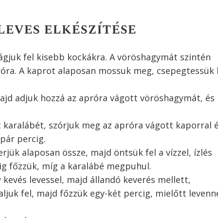
leves elkészítése
ágjuk fel kisebb kockákra. A vöröshagymát szintén
róra. A kaprot alaposan mossuk meg, csepegtessük l
, majd adjuk hozzá az apróra vágott vöröshagymát, és
 karalábét, szórjuk meg az apróra vágott kaporral é
pár percig.
erjük alaposan össze, majd öntsük fel a vízzel, ízlés
dig főzzük, míg a karalábé megpuhul.
kevés levessel, majd állandó keverés mellett,
aljuk fel, majd főzzük egy-két percig, mielőtt leven