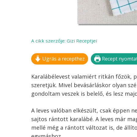
A cikk szerzője:
Gizi Receptjei
Ugrás a recepthez
Recept nyomta
Karalábélevest valamiért ritkán főzök, p
szeretjük. Mivel bevásárláskor olyan sz
gondoltam veszek is belelő, és lesz majd
A leves valóban elkészült, csak éppen n
sajtos rántott karalábé. A leves már m
mellé még a rántott változat is, de állí
egymáshoz.