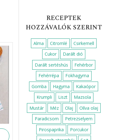
RECEPTEK
HOZZÁVALÓK SZERINT
Alma
Citromlé
Csirkemell
Cukor
Darált dió
Darált sertéshús
Fehérbor
Fehérrépa
Fokhagyma
Gomba
Hagyma
Kakaópor
Krumpli
Liszt
Mazsola
Mustár
Méz
Olaj
Olíva olaj
Paradicsom
Petrezselyem
Pirospaprika
Porcukor