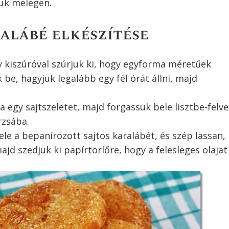
tsuk melegen.
alábé elkészítése
gy kiszúróval szúrjuk ki, hogy egyforma méretűek
be, hagyjuk legalább egy fél órát állni, majd
egy sajtszeletet, majd forgassuk bele lisztbe-felve
rzsába.
bele a bepanírozott sajtos karalábét, és szép lassan,
ajd szedjük ki papírtörlőre, hogy a felesleges olajat