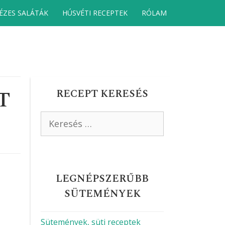
ÉZES SALÁTÁK
HÚSVÉTI RECEPTEK
RÓLAM
T
RECEPT KERESÉS
Keresés:
LEGNÉPSZERŰBB
SÜTEMÉNYEK
Sütemények, süti receptek