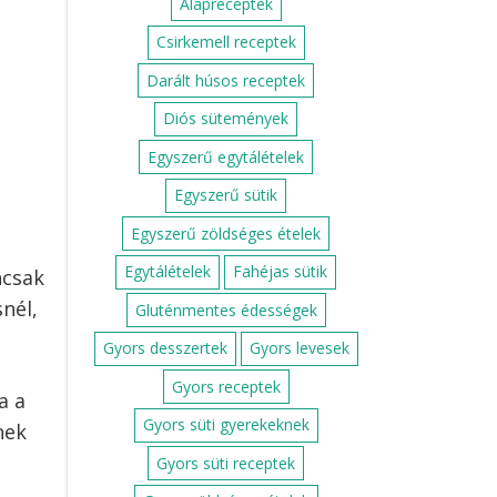
Alapreceptek
Csirkemell receptek
Darált húsos receptek
Diós sütemények
Egyszerű egytálételek
Egyszerű sütik
Egyszerű zöldséges ételek
Egytálételek
Fahéjas sütik
ncsak
nél,
Gluténmentes édességek
Gyors desszertek
Gyors levesek
Gyors receptek
a a
Gyors süti gyerekeknek
nek
Gyors süti receptek