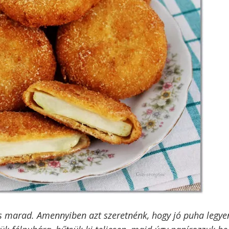
s marad. Amennyiben azt szeretnénk, hogy jó puha legye