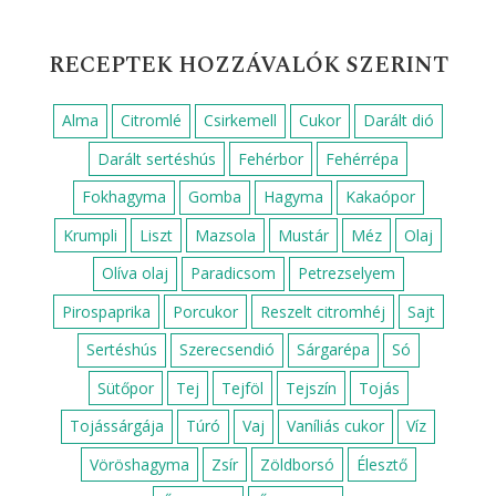
RECEPTEK FOGÁS SZERINT
Cukkini köret
Desszert
Ebéd
Egyszerű ebéd
Egyszerű reggeli
Egyszerű vacsora
Előétel
Főzelékek
Főzelék feltét
Főétel
Gluténmentes köret
Gyors ebéd
Gyors reggeli
Gyors vacsora csirkemellből
Gyors vacsora ötletek
Húsmentes ebéd
Húsmentes vacsora
Krumpli köret
Köret
Leves
Padlizsán köret
Reggeli
Saláta
Vacsora
Vega vacsora