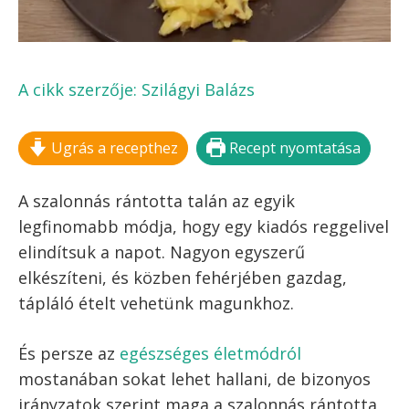
FELIRATKOZOM!
Kilépés
MENÜ
a
tartalomba
SZALONNÁS RÁNTOTTA