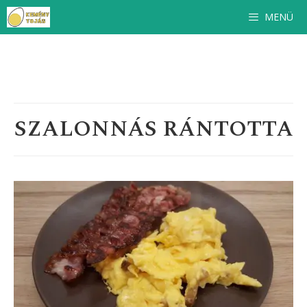
Ingyenes
szakácskönyv
feliratkozóinknak