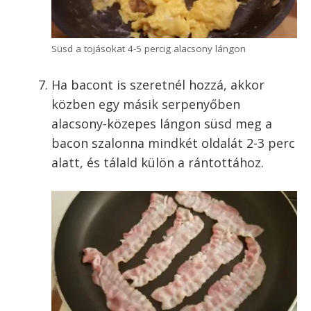
Öntsd a tojásokat a serpenyőbe
Alacsony lángon, kb. 4-5 perc alatt
készül el. Ritkán, egy percenként
kevergesd. Így lesz a szalonnás rántotta
könnyű, finom. További tippekért nézd
meg a
tojásrántotta receptemet
.