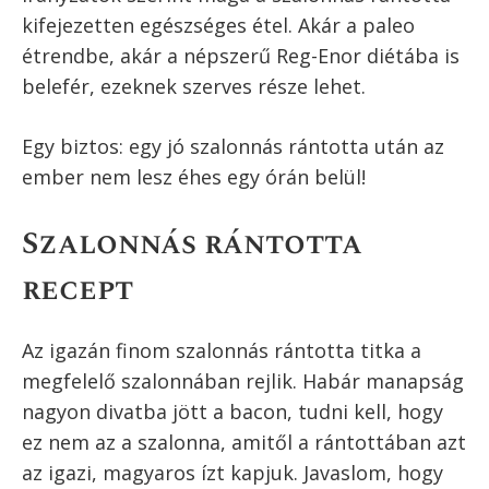
A cikk szerzője:
Szilágyi Balázs
Ugrás a recepthez
Recept nyomtatása
A szalonnás rántotta talán az egyik
legfinomabb módja, hogy egy kiadós reggelivel
elindítsuk a napot. Nagyon egyszerű
elkészíteni, és közben fehérjében gazdag,
tápláló ételt vehetünk magunkhoz.