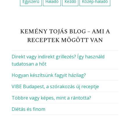
Tojássárgája
Túró
Vaj
Vaníliás cukor
Víz
Vöröshagyma
Zsír
Zöldborsó
Élesztő
Őrölt bors
Őrölt fahéj
DIÉTÁS RECEPTET KERESEL?
Alacsony kalóriatartalmú
Alacsony szénhidráttartalmú
Alacsony zsírtartalmú
Gluténmentes
Gyors keto ételek
Keto
Magas fehérjetartalmú
Magas rosttartalmú
Paleo
Vegetáriánus
Vegán