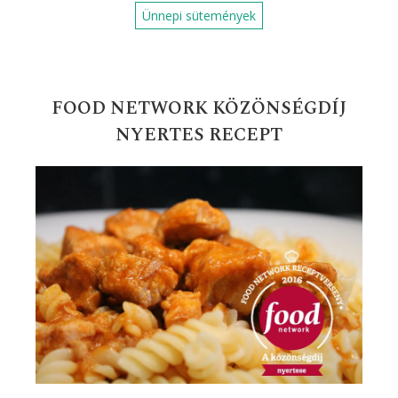
Fahéjas sütik
Gluténmentes édességek
Gyors desszertek
Gyors levesek
Gyors receptek
Gyors süti gyerekeknek
Gyors süti receptek
Gyors zöldséges ételek
Gyümölcsös sütemények
Húsmentes ételek
Húsos levesek
Húsos ételek
Húsvéti receptek
Karácsonyi receptek
Karácsonyi sütemények
Kelt tésztás sütemények
Köret
Leves receptek
Mazsolás süti receptek
Nyári receptek
Palacsinta receptek
Saláták
Szilveszteri receptek
Sült hús
Sütemények, süti receptek
Tepsis ételek
Tojásételek
Tészta egytálételek
Tésztaételek
Tészták
Vasárnapi sütemények
Vega sütemények