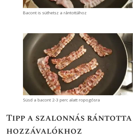
Süsd a tojásokat 4-5 percig alacsony lángon
Ha bacont is szeretnél hozzá, akkor
közben egy másik serpenyőben
alacsony-közepes lángon süsd meg a
bacon szalonna mindkét oldalát 2-3 perc
alatt, és tálald külön a rántottához.