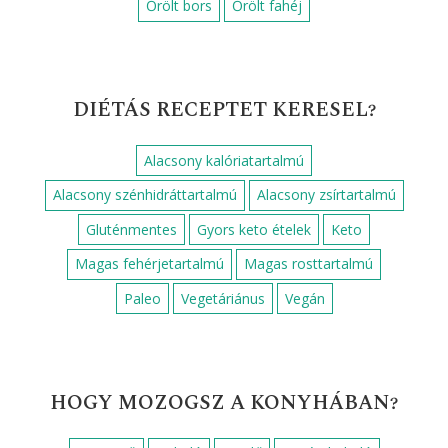
Zöldségköretek
RECEPTEK HOZZÁVALÓK SZERINT
Alma
Citromlé
Csirkemell
Cukor
Darált dió
Darált sertéshús
Fehérbor
Fehérrépa
Fokhagyma
Gomba
Hagyma
Kakaópor
Krumpli
Liszt
Mazsola
Mustár
Méz
Olaj
Olíva olaj
Paradicsom
Petrezselyem
Pirospaprika
Porcukor
Reszelt citromhéj
Sajt
Sertéshús
Szerecsendió
Sárgarépa
Só
Sütőpor
Tej
Tejföl
Tejszín
Tojás