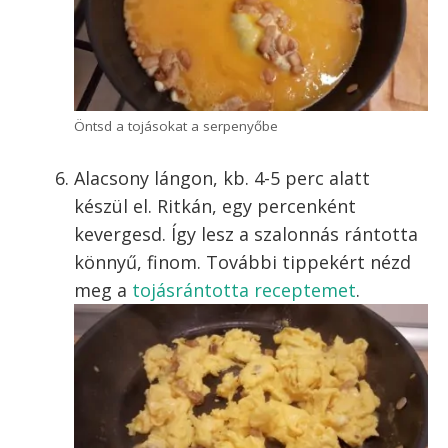
és verd fel őket
Ha a szalonna kész, öntsd le a zsírjának
nagy részét. Kb. 1 evőkanálnyi zsír
maradjon, ez nagyjából a szalonnából
kisült összes zsiradék harmada.
Tipp: a félretett szalonnazsírt természetesen
később főzéshez felhasználhatod.
Vedd le takarékra a lángot, és öntsd bele
a felvert tojásokat a serpenyőbe.