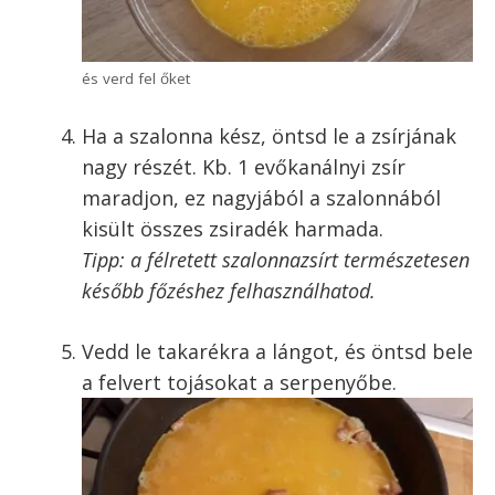
ízlés szerint sózd, és egy villával verd fel
őket.
A tojásokat üsd fel