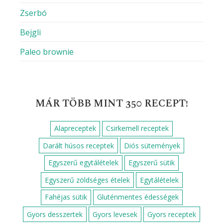
RECEPT KERESÉS
Keresés:
LEGNÉPSZERŰBB SÜTEMÉNYEK
Sütemények, süti receptek
Darázsfészek
Epres-marcipános süti