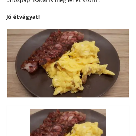
Tipp a szalonnás rántotta
hozzávalókhoz
Egyrészt ahogy a receptben is írtam, az igazi
„szalonnás” ízhez csemegeszalonnát használj.
Természetesen minél jobb minőségű a
szalonna, minél kevésbé ipari, annál finomabb
lesz a rántottád.
Másrészt ami a mennyiségeket illeti, itt 6
tojásból adtam meg, ami nagyjából 2
személynek elegendő, de ez is teljesen ízlés
kérdése. A lényeg, hogy kb. 1,5 dkg szalonna
megy jól egy tojáshoz, és amikor kisült a zsírja,
annak nagyjából a harmadát-negyedét hagyd
meg, a többit tedd félre másik ételhez.