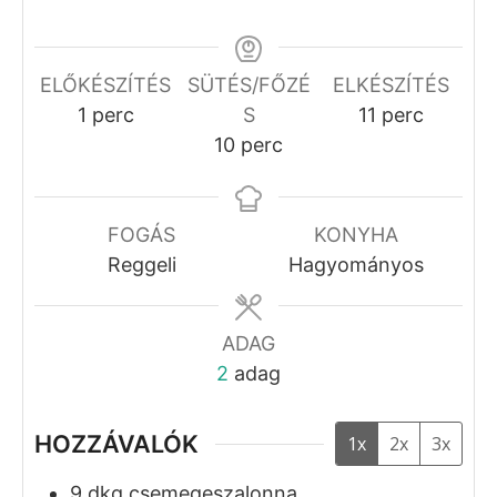
Szalonnás rántotta
Szilágyi Balázs
No ratings yet
Recept Nyomtatása