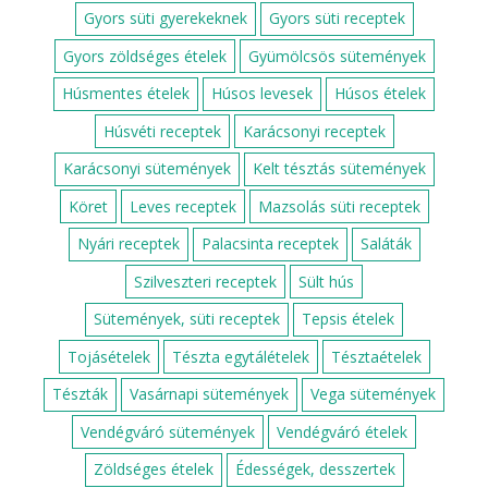
Csokis kalács
Dupla csokis szelet
Zserbó
Bejgli
Paleo brownie
MÁR TÖBB MINT 350 RECEPT!
Alapreceptek
Csirkemell receptek
Darált húsos receptek
Diós sütemények
Egyszerű egytálételek
Egyszerű sütik
Egyszerű zöldséges ételek
Egytálételek