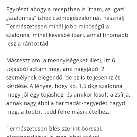
Bacont is süthetsz a rántottához
Süsd a bacont 2-3 perc alatt ropogósra