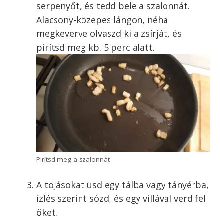
ez nem az a szalonna, amitől a rántottában azt
az igazi, magyaros ízt kapjuk. Javaslom, hogy
ún. csemegeszalonnát használj hozzá (ezt ezen
a néven tudod megvásárolni), és ha szeretnél,
akkor külön süss hozzá bacont, ahogy én is
tettem a képeken.
A szalonnát vágd kb. egy cm-es csíkokra.