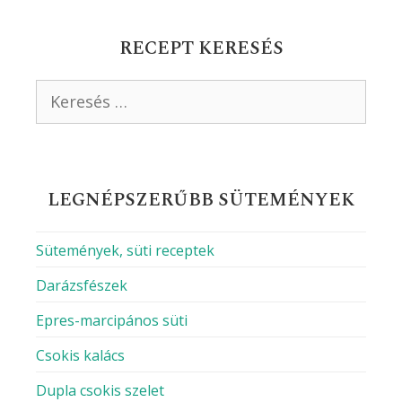
Név
Email
Honlap
A nevem, e-mail címem, és weboldalcímem
mentése a böngészőben a következő
hozzászólásomhoz.