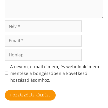
Nutellás palacsinta
Tarhonyás hús
Szólj hozzá!
Értékeld a receptet
Hozzászólás