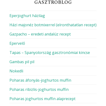
MILYEN KONYHÁBÓL FŐZNÉL MA?
Amerikai receptek
Fagyasztott ételek
Franciás ételek
Görögös ételek
Hagyományos ételek
Indiai ételek
Ketogén receptek
Kísérletező ételek
Magyar receptek
Mexikói ételek
Nemzetközi ételek
Német ételek
Olaszos ételek
Osztrák ételek
Paleo receptek
Thai ételek
Vegán receptek