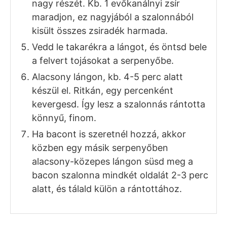
HOZZÁVALÓK
1x
2x
3x
9
dkg
csemegeszalonna
6
db
tojás
Só
6
szelet
bacon szalonna (elhagyható)
ELKÉSZÍTÉS
A szalonnát vágd kb. egy cm-es csíkokra.
Melegíts fel közepes lángon egy
serpenyőt, és tedd bele a szalonnát.
Alacsony-közepes lángon, néha
megkeverve olvaszd ki a zsírját, és pirítsd
meg kb. 5 perc alatt.
A tojásokat üsd egy tálba vagy tányérba,
ízlés szerint sózd, és egy villával verd fel