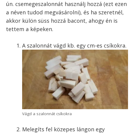
És persze az
egészséges életmódról
mostanában sokat lehet hallani, de bizonyos
irányzatok szerint maga a szalonnás rántotta
kifejezetten egészséges étel. Akár a paleo
étrendbe, akár a népszerű Reg-Enor diétába is
belefér, ezeknek szerves része lehet.
Egy biztos: egy jó szalonnás rántotta után az
ember nem lesz éhes egy órán belül!
Szalonnás rántotta
recept
Az igazán finom szalonnás rántotta titka a
megfelelő szalonnában rejlik. Habár manapság
nagyon divatba jött a bacon, tudni kell, hogy