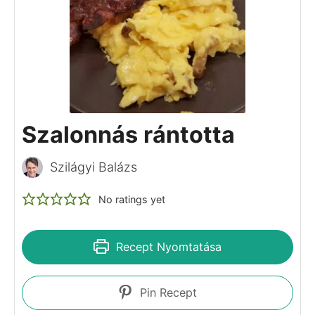
Természetesen ízlés szerint borssal,
pirospaprikával is meg lehet szórni.
Jó étvágyat!