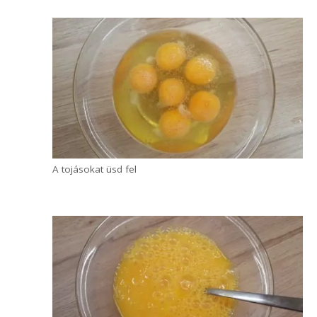
Vágd a szalonnát csíkokra
Melegíts fel közepes lángon egy
serpenyőt, és tedd bele a szalonnát.
Alacsony-közepes lángon, néha
megkeverve olvaszd ki a zsírját, és
pirítsd meg kb. 5 perc alatt.
Pirítsd meg a szalonnát
A tojásokat üsd egy tálba vagy tányérba,