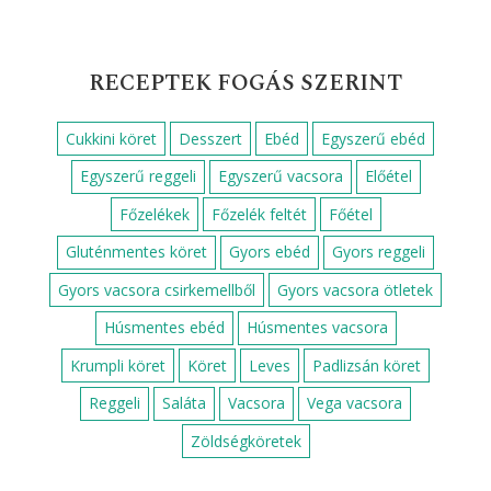
Vendégváró sütemények
Vendégváró ételek
Zöldséges ételek
Édességek, desszertek
Ünnepi sütemények
FOOD NETWORK KÖZÖNSÉGDÍJ
NYERTES RECEPT