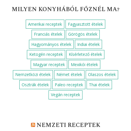
HOGY MOZOGSZ A KONYHÁBAN?
Egyszerű
Haladó
Kezdő
Közép-haladó
KEMÉNY TOJÁS BLOG – AMI A
RECEPTEK MÖGÖTT VAN
Direkt vagy indirekt grillezés? Így használd
tudatosan a hőt
Hogyan készítsünk fagyit házilag?
VIBE Budapest, a szórakozás új receptje
Többre vagy képes, mint a rántotta?
Diétás és finom