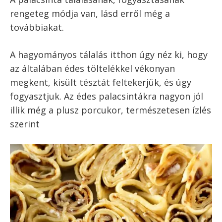
összes tészta el nem fogy. Ha van két
palacsintasütőd, azzal gyorsabbá
teheted a palacsinta készítését, ha
mindkettőt használod.