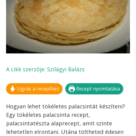
FELIRATKOZOM!
Kilépés
MENÜ
a
tartalomba
PALACSINTA
ALAPRECEPT,
PALACSINTATÉSZTA