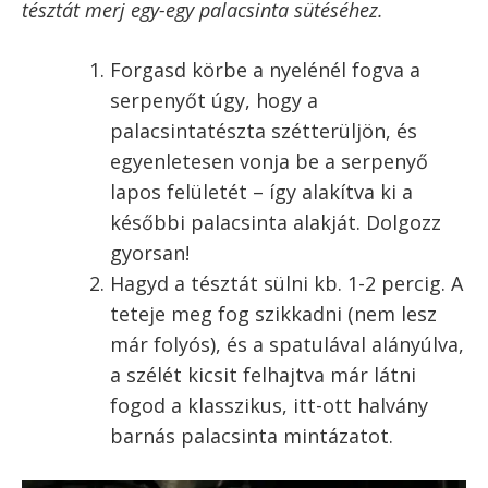
Vedd le közepes-magasra a lángot (a
palacsintát azért viszonylag magas
lángon kell sütni), és jöhet a
palacsinták sütése.
Olajozd be nagyon vékonyan a
palacsintasütőt. Ehhez vagy egy
kenőecsetet használj, vagy önts bele
pici olajat, forgasd meg, és a
maradékot öntsd vissza egy tálkába.
Egy kisebb merőkanál vagy szószos
kanál segítségével merj egy
palacsintányi adagot a forró
serpenyőbe.
Egy palacsinta kb. 60-80 ml tésztából (azaz
nagyjából 3/4 dl) készül, de a pontos mennyiség