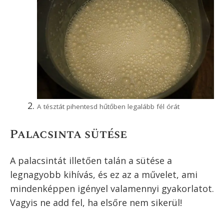
A tej felével keverd el csomómentesre
Add hozzá a tej másik felét és a
szódavizet. Keverd el ezzel is
csomómentesre.
Tudom, hogy sokan ragaszkodnak a szódavízhez a
palacsintában, a legtöbb recept csak ezt írja. Az én
tapasztalatom szerint sima vízzel is tökéletes lesz,
tehát ha nincs otthon szódavíz vagy szénsavas
ásványvíz, akkor sem kell kétségbe esni, lehet még
finom palacsintát készíteni!
Hűtőben letakarva legalább fél órát
pihentesd a tésztát. Ha tovább pihen, az