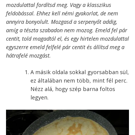
barnás palacsinta mintázatot.
A teteje már nem folyós, az alja szép mintás: a palacsinta
megfordítható!
Fordítsd meg a palacsintát.