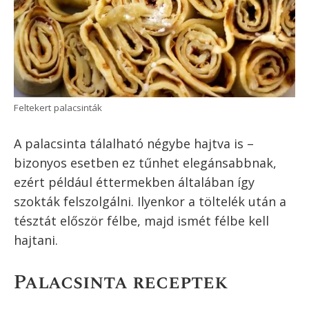
Palacsinta tálalása
A palacsinta tálalásának, fogyasztásának
rengeteg módja van, lásd erről még a
továbbiakat.
A hagyományos tálalás itthon úgy néz ki, hogy
az általában édes töltelékkel vékonyan
megkent, kisült tésztát feltekerjük, és úgy
fogyasztjuk. Az édes palacsintákra nagyon jól
illik még a plusz porcukor, természetesen ízlés
szerint