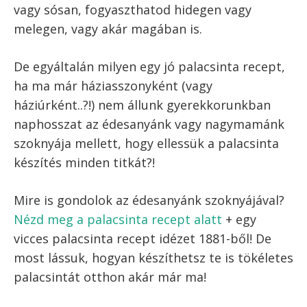
A cikk szerzője:
Szilágyi Balázs
Ugrás a recepthez
Recept nyomtatása
Hogyan lehet tökéletes palacsintát készíteni?