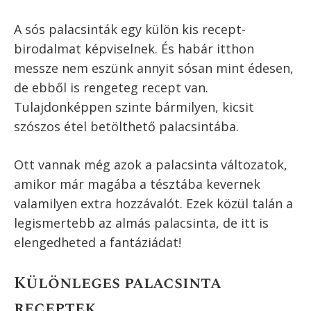
Palacsinta receptek
Palacsinta recept gyakorlatilag annyi van,
ahány ház – vagy még több. És itt nem is a
tésztára, hanem a különböző változatokra
gondolok.
Ha csak a töltelékeket nézzük, akkor a
legnépszerűbbek a kakaós-, a lekváros-, a
túrós-, a diós palacsinták, de ma már gyakran
esszük például Nutellával is, és gyakorlatilag
csak a képzeletünk szab határt annak, hogy
mivel töltjük a palacsintát.
Egyfajta különlegesség a
palacsinta torta
. Itt