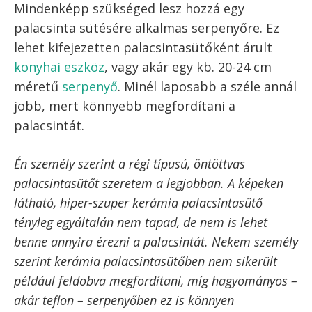
nem baj.
A tésztát pihentesd hűtőben legalább fél órát
Palacsinta sütése
A palacsintát illetően talán a sütése a
legnagyobb kihívás, és ez az a művelet, ami
mindenképpen igényel valamennyi gyakorlatot.