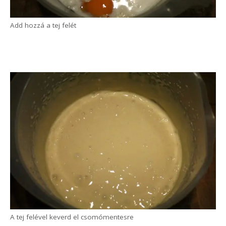
Tedd a lisztet, tojást, sót és cukrot egy edénybe
A tej felével keverd el
csomómentesre.
Ha gyakorlott vagy, akkor fakanállal is
csomómentesre keverhető néhány erőteljesebb
keveréssel. Ha nem az sem gond, robotgéppel
hamar csomómentes lesz.