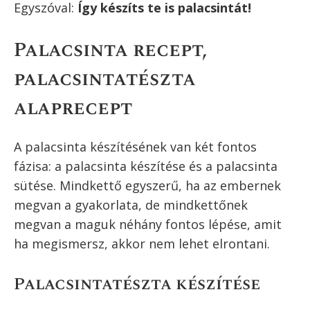
Egy tökéletes palacsinta recept,
palacsintatészta alaprecept, amit szinte
lehetetlen elrontani. Utána töltheted édesen
vagy sósan, fogyaszthatod hidegen vagy
melegen, vagy akár magában is.
De egyáltalán milyen egy jó palacsinta recept,
ha ma már háziasszonyként (vagy
háziúrként..?!) nem állunk gyerekkorunkban
naphosszat az édesanyánk vagy nagymamánk
szoknyája mellett, hogy ellessük a palacsinta
készítés minden titkát?!
Mire is gondolok az édesanyánk szoknyájával?
Nézd meg a palacsinta recept alatt
+ egy
vicces palacsinta recept idézet 1881-ből! De
most lássuk, hogyan készíthetsz te is tökéletes