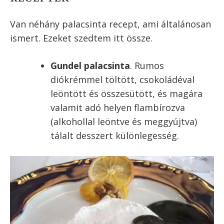
tulajdonképpen a kisütött palacsintákat mint
egyfajta „piskótát” használjuk fel, és krémmel
megkenve készítünk tortát.
A sós palacsinták egy külön kis recept-
birodalmat képviselnek. És habár itthon
messze nem eszünk annyit sósan mint édesen,
de ebből is rengeteg recept van.
Tulajdonképpen szinte bármilyen, kicsit
szószos étel betölthető palacsintába.
Ott vannak még azok a palacsinta változatok,
amikor már magába a tésztába kevernek
valamilyen extra hozzávalót. Ezek közül talán a
legismertebb az almás palacsinta, de itt is
elengedheted a fantáziádat!