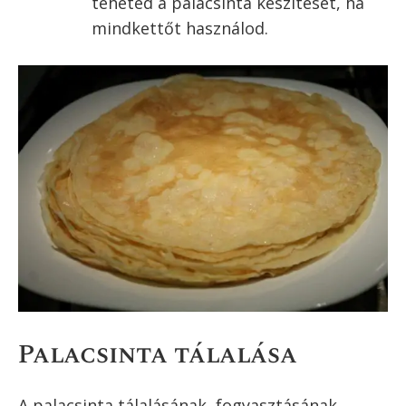
A másik oldala gyorsabban sül!
Ha megsült, csúsztasd egy tányérra.
Az egymás tetejére helyezett
palacsinták jól tartják a hőt, nem
fognak kihűlni, amíg a többit sütöd.
Folytasd tovább a sütést, amíg az