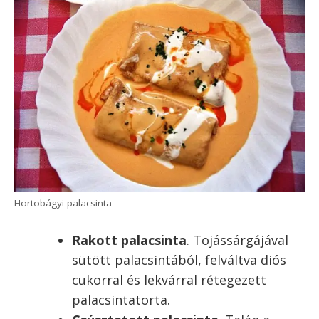
Gundel palacsinta
Hortobágyi húsos palacsinta
. Darált
paprikás hússal töltött, a paprikás
szószában megsütött palacsinta.
Nem keverendő össze a hasonló
töltelékkel tálalt, rántott
palacsintával, ami nem hortobágyi –