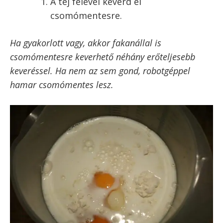
Palacsintatészta készítése
A palacsinta tésztához egy tálba tedd
bele a lisztet, a tojást, a cukrot és a
sót.