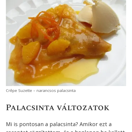
cukorral és lekvárral rétegezett
palacsintatorta.
Csúsztatott palacsinta
. Talán a
palacsinta desszertek királynője.
Tojásfehérje habbal készített
palacsinta, ahol a tészta direkt
vastagra készül, és csak az egyik
oldalán sütjük meg. A rétegek közé
cukros darált dió kerül, és az egész
egyfajta tortaként még rövid időre
bekerül a sütőbe. Így a félig megsült
tészta és a cukros dió egyfajta
krémmé áll össze, egy különleges
palacsinta tortát kapunk.
A
crêpes suzette
talán a világszerte
legismertebb palacsinta változat,