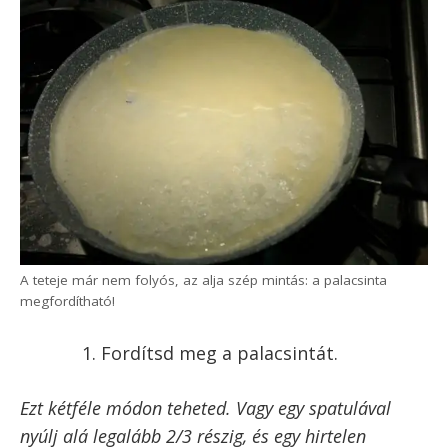
nagyon függ a palacsintasütődtől, ezért neked kell
kikísérletezni, hogy milyen kanállal és mennyi
tésztát merj egy-egy palacsinta sütéséhez.
Forgasd körbe a nyelénél fogva a
serpenyőt úgy, hogy a
palacsintatészta szétterüljön, és
egyenletesen vonja be a serpenyő
lapos felületét – így alakítva ki a
későbbi palacsinta alakját. Dolgozz
gyorsan!
Hagyd a tésztát sülni kb. 1-2 percig. A
teteje meg fog szikkadni (nem lesz
már folyós), és a spatulával alányúlva,
a szélét kicsit felhajtva már látni
fogod a klasszikus, itt-ott halvány