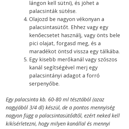
például feldobva megfordítani, míg hagyományos –
akár teflon – serpenyőben ez is könnyen
begyakorolható.
A palacsinta sütése előtt készíts elő
mindent: a palacsintatésztát, egy
kisebb méretű merőkanalat, a
palacsintasütőt és egy spatulát,
amivel meg fogod fordítani a
palacsintákat sütés közben.
Forrósítsd föl a palacsintasütőt
amennyire csak lehet. A palacsinta
sütésének talán legfőbb titka, hogy
elég forró legyen a serpenyő.
Hagyományos serpenyőt használva ez
azt jelenti, hogy füstöljön is!