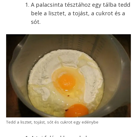
palacsintát otthon akár már ma!
Egyszóval:
Így készíts te is palacsintát!
Palacsinta recept,
palacsintatészta
alaprecept
A palacsinta készítésének van két fontos
fázisa: a palacsinta készítése és a palacsinta
sütése. Mindkettő egyszerű, ha az embernek
megvan a gyakorlata, de mindkettőnek
megvan a maguk néhány fontos lépése, amit
ha megismersz, akkor nem lehet elrontani.