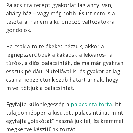
Feltekert palacsinták
A palacsinta tálalható négybe hajtva is –
bizonyos esetben ez tűnhet elegánsabbnak,
ezért például éttermekben általában így
szokták felszolgálni. Ilyenkor a töltelék után a
tésztát először félbe, majd ismét félbe kell
hajtani.