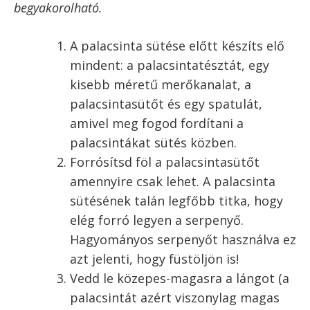
Vagyis ne add fel, ha elsőre nem sikerül!
Mindenképp szükséged lesz hozzá egy
palacsinta sütésére alkalmas serpenyőre. Ez
lehet kifejezetten palacsintasütőként árult
konyhai eszköz
, vagy akár egy kb. 20-24 cm
méretű
serpenyő
. Minél laposabb a széle annál
jobb, mert könnyebb megfordítani a
palacsintát.
Én személy szerint a régi típusú, öntöttvas
palacsintasütőt szeretem a legjobban. A képeken
látható, hiper-szuper kerámia palacsintasütő
tényleg egyáltalán nem tapad, de nem is lehet
benne annyira érezni a palacsintát. Nekem személy
szerint kerámia palacsintasütőben nem sikerült