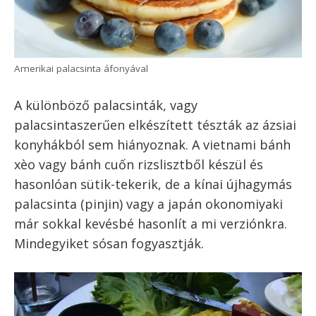
A volt Osztrák-Magyar Monarchia országaiban
szinte mindenhol ugyanaz a recept terjedt el,
amit mi is eszünk, a palacsintához nagyon
hasonló néven.
Az
amerikai palacsinta
már egy kicsit más. A
tésztája és a sütési módja nagyon hasonló, de
inkább kisebb, és a sütőpornak köszönhetően
pufibb korongok készülnek, amit az
amerikaiak előszeretettel fogyasztanak
például juharsziruppal és vajjal.