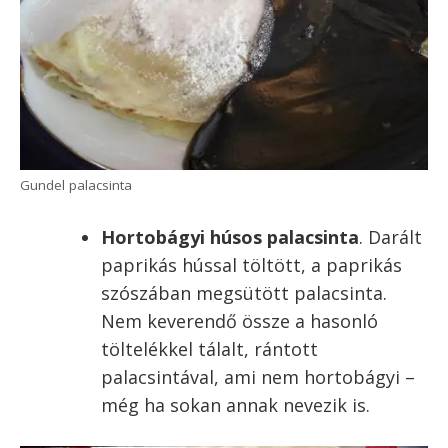
Különleges palacsinta
receptek
Van néhány palacsinta recept, ami általánosan
ismert. Ezeket szedtem itt össze.
Gundel palacsinta
. Rumos
diókrémmel töltött, csokoládéval
leöntött és összesütött, és magára
valamit adó helyen flambírozva
(alkohollal leöntve és meggyújtva)
tálalt desszert különlegesség.