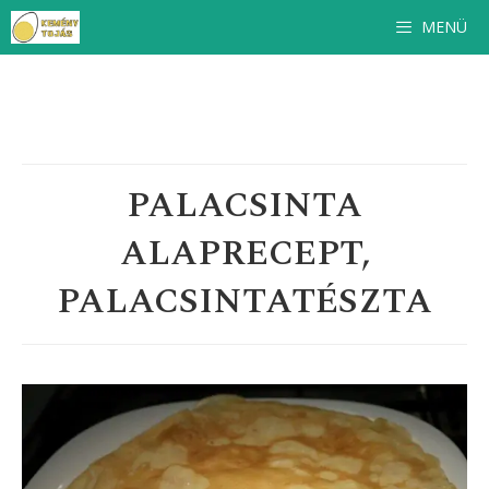
Ingyenes
szakácskönyv
feliratkozóinknak