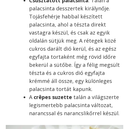
még ha sokan annak nevezik is.
Hortobágyi palacsinta
Rakott palacsinta
. Tojássárgájával
sütött palacsintából, felváltva diós