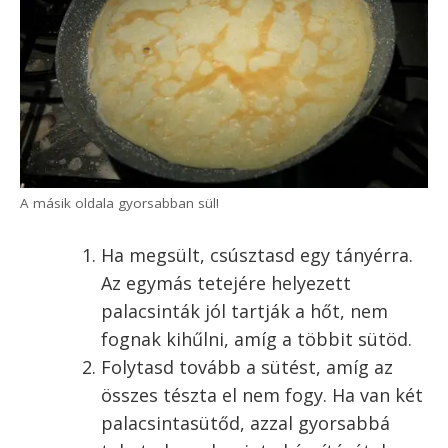
Ezt kétféle módon teheted. Vagy egy spatulával
nyúlj alá legalább 2/3 részig, és egy hirtelen
mozdulattal fordítsd meg. Vagy a klasszikus
feldobással. Ehhez kell némi gyakorlat, de nem
annyira bonyolult. Mozgasd a serpenyőt addig,
amíg a tészta szabadon nem mozog. Emeld fel pár
centit, told magadtól el, és egy hirtelen mozdulattal
egyszerre emeld felfelé pár centit és állítsd meg a
hátrafelé mozgást.
A másik oldala sokkal gyorsabban sül,
ez általában nem több, mint fél perc.
Nézz alá, hogy szép barna foltos
legyen.