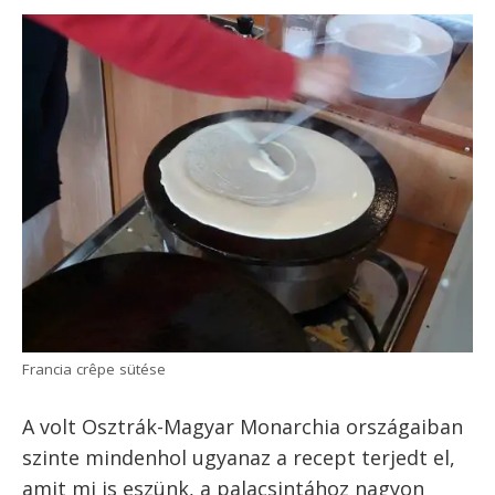
Mi is pontosan a palacsinta? Amikor ezt a
receptet rögzítettem, és a honlapon be kellett
jelölnöm, hogy milyen típusú ételről van szó,
bajban voltam. Desszert – ez kapta az első x-
et. De aztán megláttam, hogy előétel – miért
ne lehetne az is? Vagy főétel, de akár reggeli,
vacsora? Egyszóval a palacsinta egy ezerarcú
étel, és mint ilyen akár még alapanyagként is
felhasználható.
Maga a palacsinta többféle formában a
világban nagyon sok konyhában előfordul. A
miénkhez hasonló palacsinta szinte egész
Európában elterjedt, a leghíresebb világszerte
pl. a francia crêpes. Nálunk ismert még a