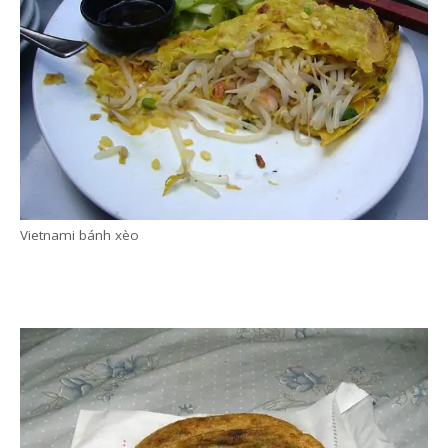
Amerikai palacsinta áfonyával
A különböző palacsinták, vagy
palacsintaszerűen elkészített tészták az ázsiai
konyhákból sem hiányoznak. A vietnami bánh
xèo vagy bánh cuốn rizslisztből készül és
hasonlóan sütik-tekerik, de a kínai újhagymás
palacsinta (pinjin) vagy a japán okonomiyaki
már sokkal kevésbé hasonlít a mi verziónkra.
Mindegyiket sósan fogyasztják.