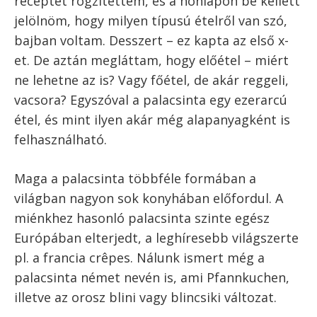
narancssal és narancslikőrrel készül.
Crêpe Suzette – narancsos palacsinta
Palacsinta változatok