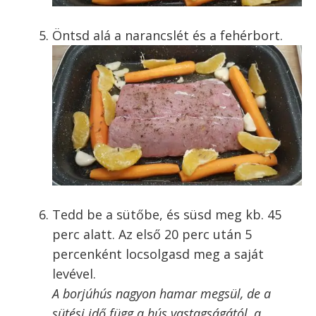
Öntsd alá a narancslét és a fehérbort.
Tedd be a sütőbe, és süsd meg kb. 45
perc alatt. Az első 20 perc után 5
percenként locsolgasd meg a saját
levével.
A borjúhús nagyon hamar megsül, de a
sütési idő függ a hús vastagságától, a