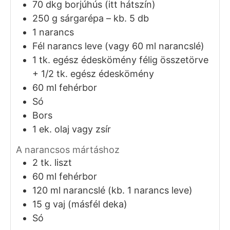
70
dkg
borjúhús (itt hátszín)
250
g
sárgarépa – kb. 5 db
1
narancs
Fél
narancs leve (vagy 60 ml narancslé)
1
tk.
egész édeskömény félig összetörve
+ 1/2 tk. egész édeskömény
60
ml
fehérbor
Só
Bors
1
ek.
olaj vagy zsír
A narancsos mártáshoz
2
tk.
liszt
60
ml
fehérbor
120
ml
narancslé (kb. 1 narancs leve)
15
g
vaj (másfél deka)
Só