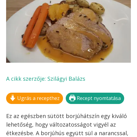
A cikk szerzője:
Szilágyi Balázs
Ugrás a recepthez
Recept nyomtatása
Ez az egészben sütött borjúhátszín egy kiváló
lehetőség, hogy változatosságot vigyél az
étkezésbe. A borjúhús együtt sül a narancssal,