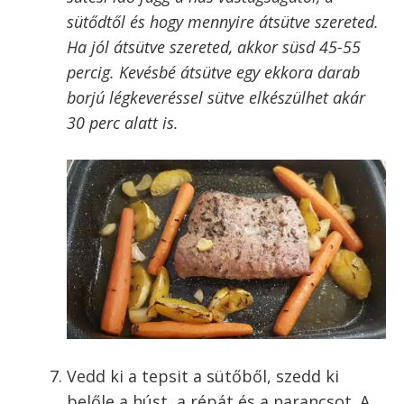
sütődtől és hogy mennyire átsütve szereted.
Ha jól átsütve szereted, akkor süsd 45-55
percig. Kevésbé átsütve egy ekkora darab
borjú légkeveréssel sütve elkészülhet akár
30 perc alatt is.
Vedd ki a tepsit a sütőből, szedd ki
belőle a húst, a répát és a narancsot. A