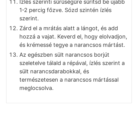
Ízlés szerinti sűrűségűre sűrítsd be újabb
1-2 percig főzve. Sózd szintén ízlés
szerint.
Zárd el a mrátás alatt a lángot, és add
hozzá a vajat. Keverd el, hogy elolvadjon,
és krémessé tegye a narancsos mártást.
Az egészben sült narancsos borjút
szeletelve tálald a répával, ízlés szerint a
sült narancsdarabokkal, és
természetesen a narancsos mártással
meglocsolva.