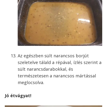
Az egészben sült narancsos borjút
szeletelve tálald a répával, ízlés szerint a
sült narancsdarabokkal, és
természetesen a narancsos mártással
meglocsolva.
Jó étvágyat!