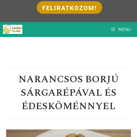
FELIRATKOZOM!
Kilépés
MENÜ
a
tartalomba
NARANCSOS BORJÚ
SÁRGARÉPÁVAL ÉS
ÉDESKÖMÉNNYEL