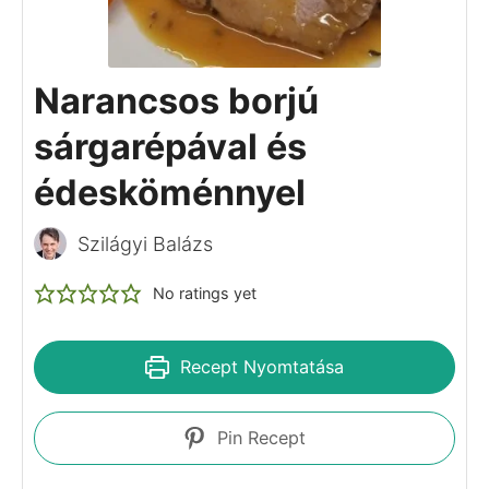
Narancsos borjú
sárgarépával és
édesköménnyel
Szilágyi Balázs
No ratings yet
Recept Nyomtatása
Pin Recept