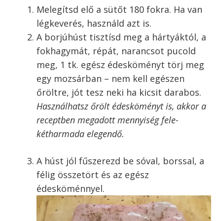
Melegítsd elő a sütőt 180 fokra. Ha van
légkeverés, használd azt is.
A borjúhúst tisztísd meg a hártyáktól, a
fokhagymát, répát, narancsot pucold
meg, 1 tk. egész édesköményt törj meg
egy mozsárban – nem kell egészen
őröltre, jót tesz neki ha kicsit darabos.
Használhatsz őrölt édesköményt is, akkor a
receptben megadott mennyiség fele-
kétharmada elegendő.
A húst jól fűszerezd be sóval, borssal, a
félig összetört és az egész
édesköménnyel.