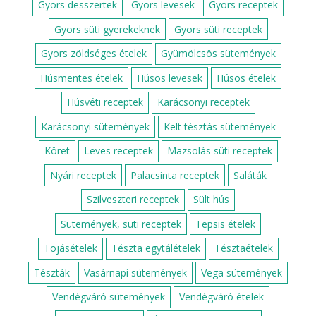
Gyors desszertek
Gyors levesek
Gyors receptek
Gyors süti gyerekeknek
Gyors süti receptek
Gyors zöldséges ételek
Gyümölcsös sütemények
Húsmentes ételek
Húsos levesek
Húsos ételek
Húsvéti receptek
Karácsonyi receptek
Karácsonyi sütemények
Kelt tésztás sütemények
Köret
Leves receptek
Mazsolás süti receptek
Nyári receptek
Palacsinta receptek
Saláták
Szilveszteri receptek
Sült hús
Sütemények, süti receptek
Tepsis ételek
Tojásételek
Tészta egytálételek
Tésztaételek
Tészták
Vasárnapi sütemények
Vega sütemények
Vendégváró sütemények
Vendégváró ételek