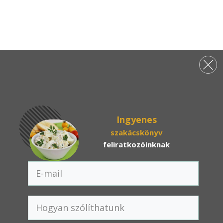
Ingyenes
szakácskönyv
feliratkozóinknak