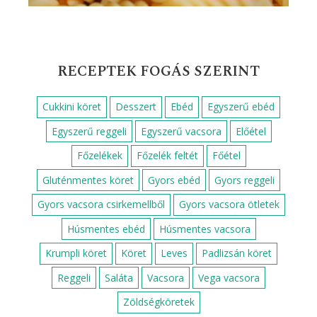
RECEPTEK FOGÁS SZERINT
Cukkini köret
Desszert
Ebéd
Egyszerű ebéd
Egyszerű reggeli
Egyszerű vacsora
Előétel
Főzelékek
Főzelék feltét
Főétel
Gluténmentes köret
Gyors ebéd
Gyors reggeli
Gyors vacsora csirkemellből
Gyors vacsora ötletek
Húsmentes ebéd
Húsmentes vacsora
Krumpli köret
Köret
Leves
Padlizsán köret
Reggeli
Saláta
Vacsora
Vega vacsora
Zöldségköretek