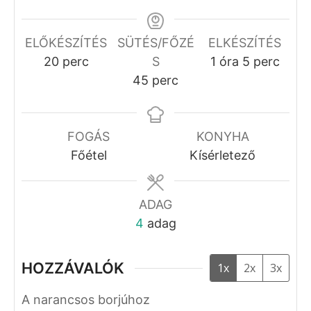
ELŐKÉSZÍTÉS
SÜTÉS/FŐZÉ
ELKÉSZÍTÉS
perc
óra
perc
20
perc
S
1
óra
5
perc
perc
45
perc
FOGÁS
KONYHA
Főétel
Kísérletező
ADAG
4
adag
HOZZÁVALÓK
1x
2x
3x
A narancsos borjúhoz