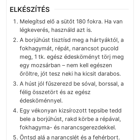
ELKÉSZÍTÉS
Melegítsd elő a sütőt 180 fokra. Ha van
légkeverés, használd azt is.
A borjúhúst tisztísd meg a hártyáktól, a
fokhagymát, répát, narancsot pucold
meg, 1 tk. egész édesköményt törj meg
egy mozsárban – nem kell egészen
őröltre, jót tesz neki ha kicsit darabos.
A húst jól fűszerezd be sóval, borssal, a
félig összetört és az egész
édesköménnyel.
Egy vékonyan kizsírozott tepsibe tedd
bele a borjúhúst, rakd körbe a répával,
fokhagyma- és narancsgerezdekkel.
Öntsd alá a narancslét és a fehérbort.