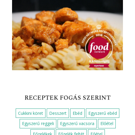
Sütemények, süti receptek
Tepsis ételek
Tojásételek
Tészta egytálételek
Tésztaételek
Tészták
Vasárnapi sütemények
Vega sütemények
Vendégváró sütemények
Vendégváró ételek
Zöldséges ételek
Édességek, desszertek
Ünnepi sütemények
FOOD NETWORK KÖZÖNSÉGDÍJ
NYERTES RECEPT