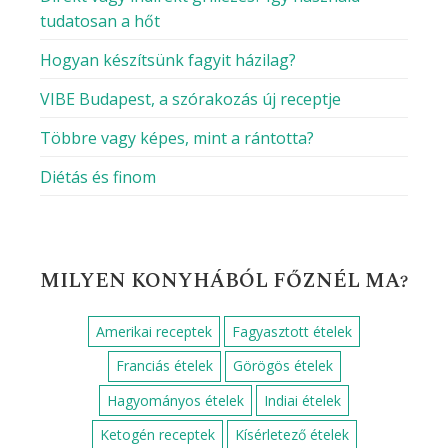
Paleo
Vegetáriánus
Vegán
HOGY MOZOGSZ A KONYHÁBAN?
Egyszerű
Haladó
Kezdő
Közép-haladó
KEMÉNY TOJÁS BLOG – AMI A
RECEPTEK MÖGÖTT VAN
Direkt vagy indirekt grillezés? Így használd
tudatosan a hőt
Hogyan készítsünk fagyit házilag?