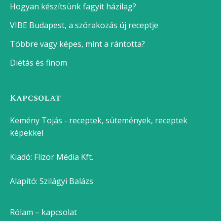
Epres-marcipános süti
Csokis kalács
Dupla csokis szelet
Zserbó
Bejgli
Paleo brownie
Legutóbbi bejegyzések
Direkt vagy indirekt grillezés? Így használd tudatosan
a hőt
Hogyan készítsünk fagyit házilag?
VIBE Budapest, a szórakozás új receptje