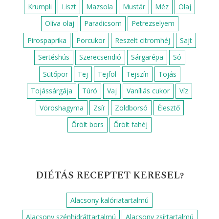
Húsmentes ebéd
Húsmentes vacsora
Krumpli köret
Köret
Leves
Padlizsán köret
Reggeli
Saláta
Vacsora
Vega vacsora
Zöldségköretek
RECEPTEK HOZZÁVALÓK SZERINT
Alma
Citromlé
Csirkemell
Cukor
Darált dió
Darált sertéshús
Fehérbor
Fehérrépa
Fokhagyma
Gomba
Hagyma
Kakaópor
Krumpli
Liszt
Mazsola
Mustár
Méz
Olaj
Olíva olaj
Paradicsom
Petrezselyem