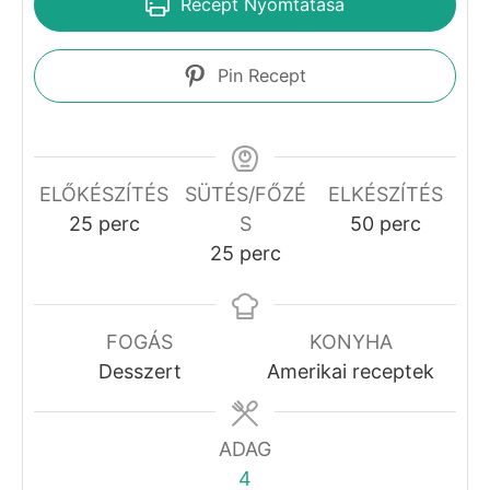
Gluténmentes
pitetészta
Gizi Receptjei
5
from 1 vote
Recept Nyomtatása