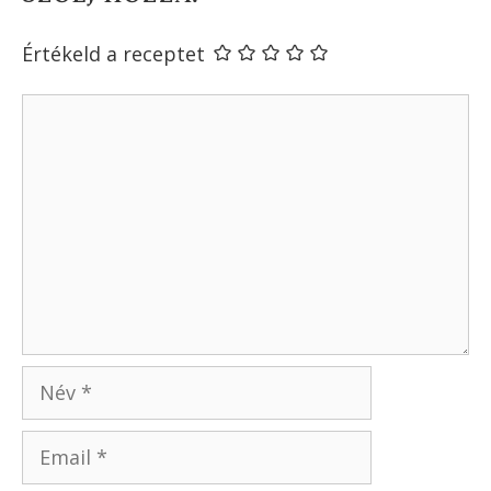
Mézes-chilis csirkemell
Nektarinos-áfonyás pite vaníliakrémmel
5 1 szavazatból (
1 értékelés
komment nélkül
)
Szólj hozzá!
Értékeld a receptet