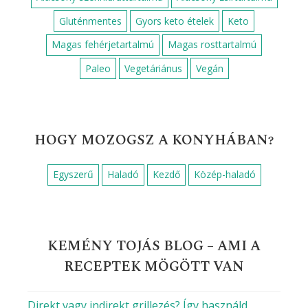
Pirospaprika
Porcukor
Reszelt citromhéj
Sajt
Sertéshús
Szerecsendió
Sárgarépa
Só
Sütőpor
Tej
Tejföl
Tejszín
Tojás
Tojássárgája
Túró
Vaj
Vaníliás cukor
Víz
Vöröshagyma
Zsír
Zöldborsó
Élesztő
Őrölt bors
Őrölt fahéj
DIÉTÁS RECEPTET KERESEL?
Alacsony kalóriatartalmú
Alacsony szénhidráttartalmú
Alacsony zsírtartalmú
Gluténmentes
Gyors keto ételek
Keto
Magas fehérjetartalmú
Magas rosttartalmú