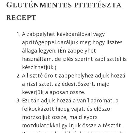
A napokban aztán kicsit kísérletezgettem, és a
végeredmény nagyon finomra, és omlósra
sikerült. Egy gluténmentes hozzávalókkal
készült pitetésztát sütöttem, és bevallom nem
is gondoltam hogy ilyen könnyen tudok majd
bánni a tésztával, így alaptésztának bátran
merem ajánlani mindenkinek. Az elkészült
pitetésztát végül én egy egyszerű vaníliás
krémmel és szezonális gyümölcsökkel
töltöttem meg, (ennek majd egy következő
bejegyzést szentelek itt a blogban,
ötletadónak) de ez már ízlés dolga.
Gluténmentes pitetészta
recept