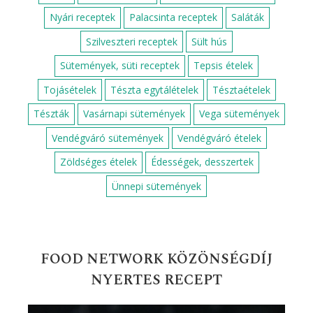
Darált húsos receptek
Diós sütemények
Egyszerű egytálételek
Egyszerű sütik
Egyszerű zöldséges ételek
Egytálételek
Fahéjas sütik
Gluténmentes édességek
Gyors desszertek
Gyors levesek
Gyors receptek
Gyors süti gyerekeknek
Gyors süti receptek
Gyors zöldséges ételek
Gyümölcsös sütemények
Húsmentes ételek
Húsos levesek
Húsos ételek
Húsvéti receptek
Karácsonyi receptek
Karácsonyi sütemények
Kelt tésztás sütemények
Köret
Leves receptek
Mazsolás süti receptek
Nyári receptek
Palacsinta receptek
Saláták
Szilveszteri receptek
Sült hús