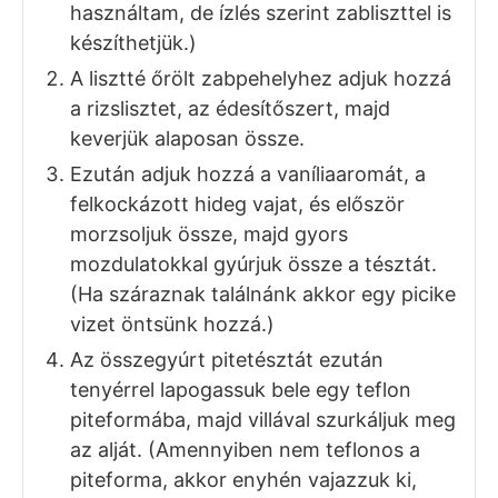
15
dkg
gluténmentes zabpehely
vagy
zabliszt
10
dkg
rizsliszt
5
dkg
darált dió
15
dkg
vaj
1
kk
vanília aroma
10
g
Süssina
vagy 5 dk ízlés szerinti
ízesítő
ELKÉSZÍTÉS
A zabpelyhet kávédarálóval vagy
aprítógéppel daráljuk meg hogy lisztes
állaga legyen. (Én zabpelyhet
használtam, de ízlés szerint zabliszttel is
készíthetjük.)