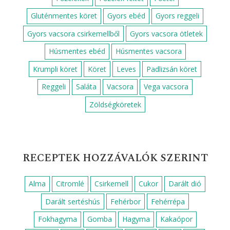
RECEPTEK FOGÁS SZERINT
Cukkini köret
Desszert
Ebéd
Egyszerű ebéd
Egyszerű reggeli
Egyszerű vacsora
Előétel
Főzelékek
Főzelék feltét
Főétel
Gluténmentes köret
Gyors ebéd
Gyors reggeli
Gyors vacsora csirkemellből
Gyors vacsora ötletek