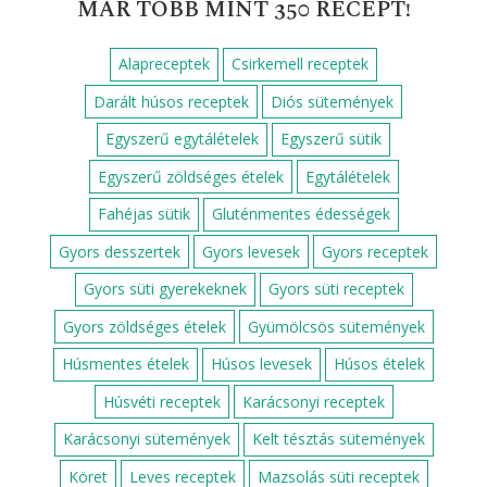
Sütemények, süti receptek
Darázsfészek
Epres-marcipános süti
Csokis kalács
Dupla csokis szelet
Zserbó
Bejgli
Paleo brownie
MÁR TÖBB MINT 350 RECEPT!
Alapreceptek
Csirkemell receptek