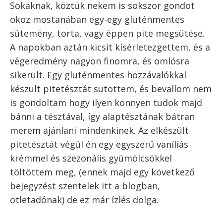
A cikk szerzője:
Gizi Receptjei
Ugrás a recepthez
Recept nyomtatása
Sokaknak, köztük nekem is sokszor gondot
okoz mostanában egy-egy gluténmentes
sütemény, torta, vagy éppen pite megsütése.