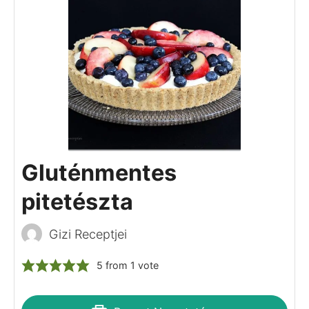
sütőbe, majd közepes hőmérsékleten
süssük 25-30 perc alatt szép világos
színűre. (Én légkeverésnél 170 fokon, 25
percig sütöttem)
A sütőből kivéve a piteformában hagyjuk
a tésztát kihűlni, majd emeljük át egy
tálcára, és töltsük meg valamilyen
töltelékkel. (Itt én vaníliakrémet
készítettem, melynek receptjét itt
találod:
Nektarinos-áfonyás pite
vaníliakrémmel
)