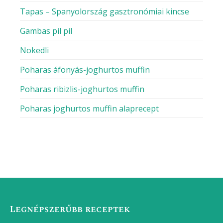
Osztrák ételek
Paleo receptek
Thai ételek
Vegán receptek
NEMZETI RECEPTEK
GASZTROBLOG
Eperjoghurt házilag
Házi majonéz botmixerrel (elronthatatlan recept)
Gazpacho – eredeti andalúz recept
Epervelő
Tapas – Spanyolország gasztronómiai kincse
Gambas pil pil