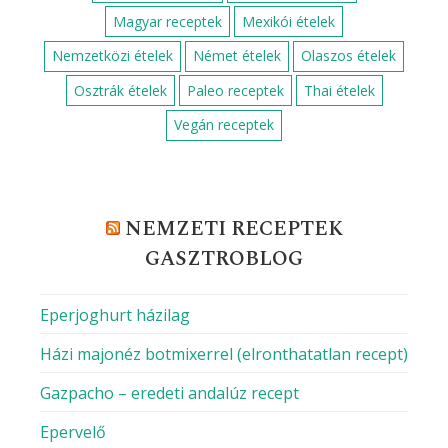
VIBE Budapest, a szórakozás új receptje
Többre vagy képes, mint a rántotta?
Diétás és finom
MILYEN KONYHÁBÓL FŐZNÉL MA?
Amerikai receptek
Fagyasztott ételek
Franciás ételek
Görögös ételek
Hagyományos ételek
Indiai ételek
Ketogén receptek
Kísérletező ételek
Magyar receptek
Mexikói ételek
Nemzetközi ételek
Német ételek
Olaszos ételek