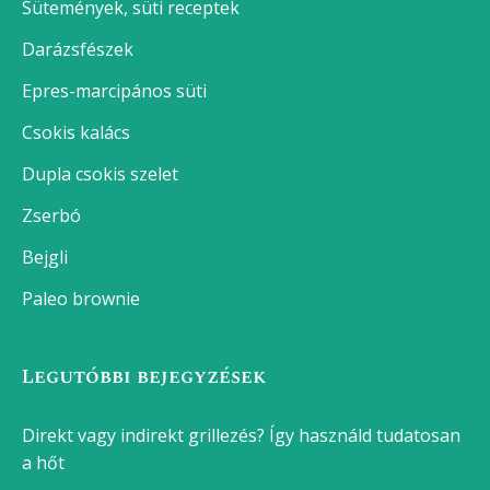
Tejberizs
Sertéspörkölt
Lágytojás főzése
Krumpli főzés
Főtt tojás készítése
Franciasaláta
Tepsis karaj
Legjobb sütemények
Sütemények, süti receptek
Darázsfészek