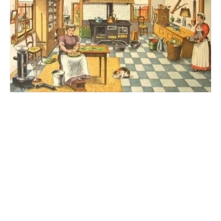
vaníliakrémet készítettem, melynek
receptjét itt találod: Nektarinos-áfonyás
pite vaníliakrémmel)
További receptek Gizitől
Gizi további receptjeit
a linkre vagy a képre
kattintva olvashatod a saját blogján.