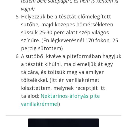
tenyérrel lapogassuk bele egy teflon
piteformába, majd villával szurkáljuk
meg az alját. (Amennyiben nem teflonos
a piteforma, akkor enyhén vajazzuk ki,
nehogy beleragadjon a tészta)
Tipp:
Vágjunk le két szélesebb (kb. 2 cm-es)
és a formánál hosszabb sütőpapír csíkot,
majd tegyük keresztbe bele a formába
mielőtt belelapogatnánk a tésztát. Így a
megsült tésztát a papírcsíkok segítségével
könnyebben kitudjuk majd emelni. (Nekem
kivehető alja van a piteformámnak, így nem
tettem bele sütőpapírt, és nem is kentem ki
vajjal)
Helyezzük be a tésztát előmelegített