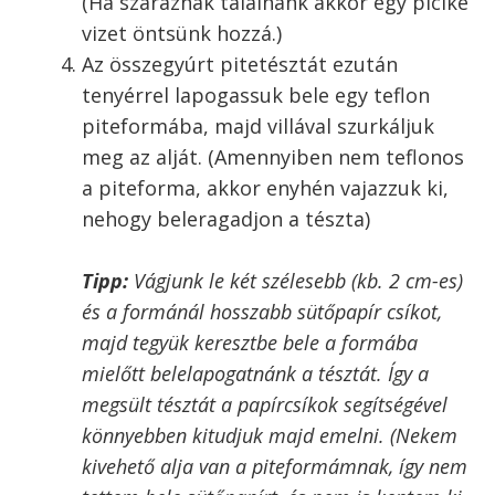
A zabpelyhet kávédarálóval vagy
aprítógéppel daráljuk meg hogy lisztes
állaga legyen. (Én zabpelyhet
használtam, de ízlés szerint zabliszttel is
készíthetjük.)
A lisztté őrölt zabpehelyhez adjuk hozzá
a rizslisztet, az édesítőszert, majd
keverjük alaposan össze.
Ezután adjuk hozzá a vaníliaaromát, a
felkockázott hideg vajat, és először
morzsoljuk össze, majd gyors
mozdulatokkal gyúrjuk össze a tésztát.
(Ha száraznak találnánk akkor egy picike
vizet öntsünk hozzá.)
Az összegyúrt pitetésztát ezután