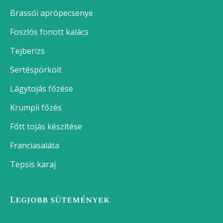
Nokedli
Poharas áfonyás-joghurtos muffin
Poharas ribizlis-joghurtos muffin
Poharas joghurtos muffin alaprecept
Legnépszerűbb receptek
Brassói aprópecsenye
Foszlós fonott kalács