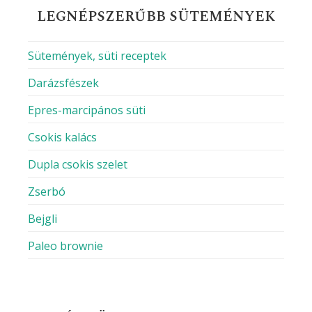
A nevem, e-mail címem, és weboldalcímem
mentése a böngészőben a következő
hozzászólásomhoz.
RECEPT KERESÉS
Keresés:
LEGNÉPSZERŰBB SÜTEMÉNYEK