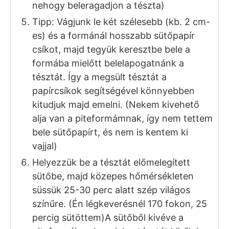
A lisztté őrölt zabpehelyhez adjuk hozzá
a rizslisztet, az édesítőszert, majd
keverjük alaposan össze.
Ezután adjuk hozzá a vaníliaaromát, a
felkockázott hideg vajat, és először
morzsoljuk össze, majd gyors
mozdulatokkal gyúrjuk össze a tésztát.
(Ha száraznak találnánk akkor egy picike
vizet öntsünk hozzá.)
Az összegyúrt pitetésztát ezután
tenyérrel lapogassuk bele egy teflon
piteformába, majd villával szurkáljuk meg
az alját. (Amennyiben nem teflonos a
piteforma, akkor enyhén vajazzuk ki,
nehogy beleragadjon a tészta)
Tipp: Vágjunk le két szélesebb (kb. 2 cm-