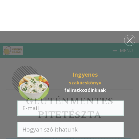
Ingyenes
szakácskönyv
feliratkozóinknak