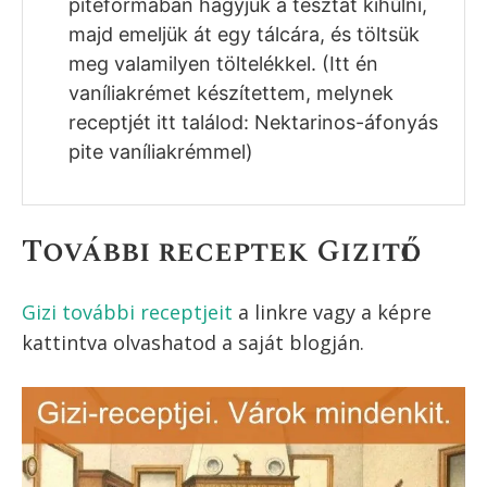
es) és a formánál hosszabb sütőpapír
csíkot, majd tegyük keresztbe bele a
formába mielőtt belelapogatnánk a
tésztát. Így a megsült tésztát a
papírcsíkok segítségével könnyebben
kitudjuk majd emelni. (Nekem kivehető
alja van a piteformámnak, így nem tettem
bele sütőpapírt, és nem is kentem ki
vajjal)
Helyezzük be a tésztát előmelegített
sütőbe, majd közepes hőmérsékleten
süssük 25-30 perc alatt szép világos
színűre. (Én légkeverésnél 170 fokon, 25
percig sütöttem)A sütőből kivéve a
piteformában hagyjuk a tésztát kihűlni,
majd emeljük át egy tálcára, és töltsük
meg valamilyen töltelékkel. (Itt én