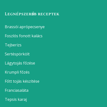
Legnépszerűbb receptek
Brassói aprópecsenye
Foszlós fonott kalács
Tejberizs
Sertéspörkölt
Lágytojás főzése
Krumpli főzés
Főtt tojás készítése
Franciasaláta
Tepsis karaj