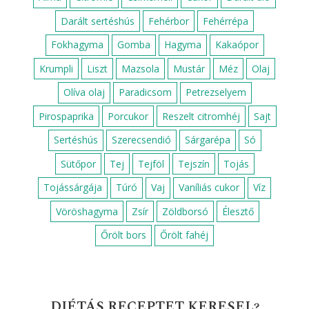
Darált sertéshús
Fehérbor
Fehérrépa
Fokhagyma
Gomba
Hagyma
Kakaópor
Krumpli
Liszt
Mazsola
Mustár
Méz
Olaj
Olíva olaj
Paradicsom
Petrezselyem
Pirospaprika
Porcukor
Reszelt citromhéj
Sajt
Sertéshús
Szerecsendió
Sárgarépa
Só
Sütőpor
Tej
Tejföl
Tejszín
Tojás
Tojássárgája
Túró
Vaj
Vaníliás cukor
Víz
Vöröshagyma
Zsír
Zöldborsó
Élesztő
Őrölt bors
Őrölt fahéj
DIÉTÁS RECEPTET KERESEL?