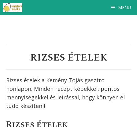
Kilépés
MENÜ
a
tartalomba
RIZSES ÉTELEK
Rizses ételek a Kemény Tojás gasztro
honlapon. Minden recept képekkel, pontos
mennyiségekkel és leírással, hogy könnyen el
tudd készíteni!
Rizses ételek