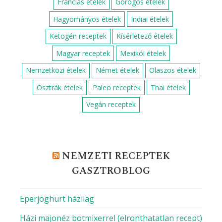
Franciás ételek
Görögös ételek
Hagyományos ételek
Indiai ételek
Ketogén receptek
Kísérletező ételek
Magyar receptek
Mexikói ételek
Nemzetközi ételek
Német ételek
Olaszos ételek
Osztrák ételek
Paleo receptek
Thai ételek
Vegán receptek
NEMZETI RECEPTEK
GASZTROBLOG
Eperjoghurt házilag
Házi majonéz botmixerrel (elronthatatlan recept)