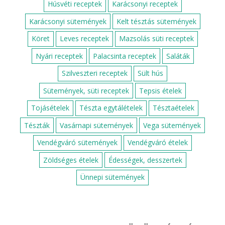
Húsvéti receptek
Karácsonyi receptek
Karácsonyi sütemények
Kelt tésztás sütemények
Köret
Leves receptek
Mazsolás süti receptek
Nyári receptek
Palacsinta receptek
Saláták
Szilveszteri receptek
Sült hús
Sütemények, süti receptek
Tepsis ételek
Tojásételek
Tészta egytálételek
Tésztaételek
Tészták
Vasárnapi sütemények
Vega sütemények
Vendégváró sütemények
Vendégváró ételek
Zöldséges ételek
Édességek, desszertek
Ünnepi sütemények