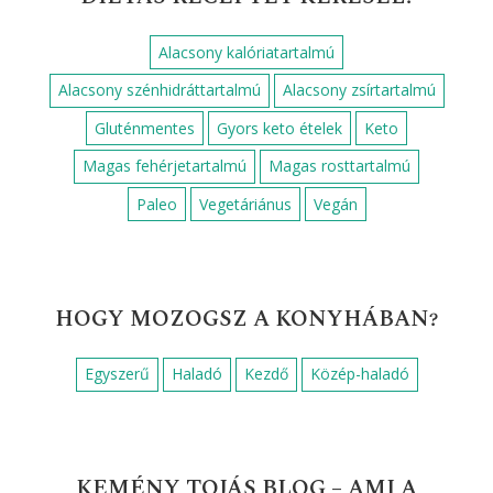
Alacsony kalóriatartalmú
Alacsony szénhidráttartalmú
Alacsony zsírtartalmú
Gluténmentes
Gyors keto ételek
Keto
Magas fehérjetartalmú
Magas rosttartalmú
Paleo
Vegetáriánus
Vegán
HOGY MOZOGSZ A KONYHÁBAN?
Egyszerű
Haladó
Kezdő
Közép-haladó
KEMÉNY TOJÁS BLOG – AMI A