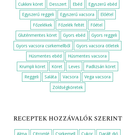
Cukkini köret
Desszert
Ebéd
Egyszerű ebéd
Egyszerű reggeli
Egyszerű vacsora
Előétel
Főzelékek
Főzelék feltét
Főétel
Gluténmentes köret
Gyors ebéd
Gyors reggeli
Gyors vacsora csirkemellből
Gyors vacsora ötletek
Húsmentes ebéd
Húsmentes vacsora
Krumpli köret
Köret
Leves
Padlizsán köret
Reggeli
Saláta
Vacsora
Vega vacsora
Zöldségköretek
RECEPTEK HOZZÁVALÓK SZERINT
Alma
Citromlé
Csirkemell
Cukor
Darált dió