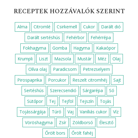
RECEPTEK HOZZÁVALÓK SZERINT
Alma
Citromlé
Csirkemell
Cukor
Darált dió
Darált sertéshús
Fehérbor
Fehérrépa
Fokhagyma
Gomba
Hagyma
Kakaópor
Krumpli
Liszt
Mazsola
Mustár
Méz
Olaj
Olíva olaj
Paradicsom
Petrezselyem
Pirospaprika
Porcukor
Reszelt citromhéj
Sajt
Sertéshús
Szerecsendió
Sárgarépa
Só
Sütőpor
Tej
Tejföl
Tejszín
Tojás
Tojássárgája
Túró
Vaj
Vaníliás cukor
Víz
Vöröshagyma
Zsír
Zöldborsó
Élesztő
Őrölt bors
Őrölt fahéj