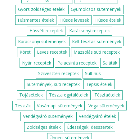
Gyors zöldséges ételek
Gyümölcsös sütemények
Húsmentes ételek
Húsos levesek
Húsos ételek
Húsvéti receptek
Karácsonyi receptek
Karácsonyi sütemények
Kelt tésztás sütemények
Köret
Leves receptek
Mazsolás süti receptek
Nyári receptek
Palacsinta receptek
Saláták
Szilveszteri receptek
Sült hús
Sütemények, süti receptek
Tepsis ételek
Tojásételek
Tészta egytálételek
Tésztaételek
Tészták
Vasárnapi sütemények
Vega sütemények
Vendégváró sütemények
Vendégváró ételek
Zöldséges ételek
Édességek, desszertek
Ünnepi sütemények