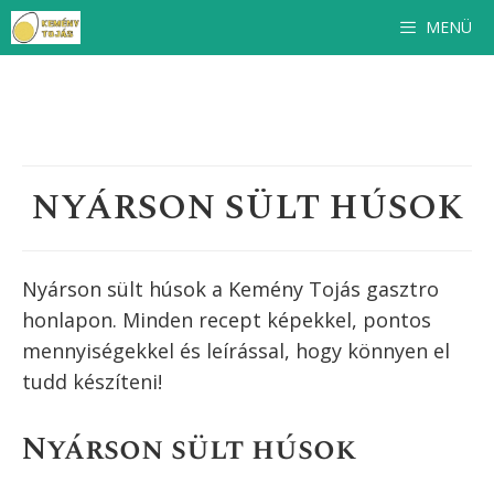
Kilépés
MENÜ
a
tartalomba
NYÁRSON SÜLT HÚSOK
Nyárson sült húsok a Kemény Tojás gasztro
honlapon. Minden recept képekkel, pontos
mennyiségekkel és leírással, hogy könnyen el
tudd készíteni!
Nyárson sült húsok