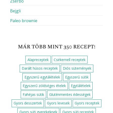
Zserbó
Bejgli
Paleo brownie
MÁR TÖBB MINT 350 RECEPT!
Alapreceptek
Csirkemell receptek
Darált húsos receptek
Diós sütemények
Egyszerű egytálételek
Egyszerű sütik
Egyszerű zöldséges ételek
Egytálételek
Fahéjas sütik
Gluténmentes édességek
Gyors desszertek
Gyors levesek
Gyors receptek
Gyors süti gyerekeknek
Gyors süti receptek