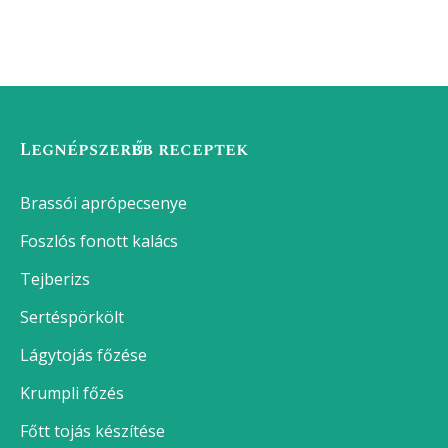
Legnépszerűbb receptek
Brassói aprópecsenye
Foszlós fonott kalács
Tejberizs
Sertéspörkölt
Lágytojás főzése
Krumpli főzés
Főtt tojás készítése