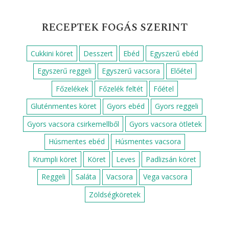
RECEPTEK FOGÁS SZERINT
Cukkini köret
Desszert
Ebéd
Egyszerű ebéd
Egyszerű reggeli
Egyszerű vacsora
Előétel
Főzelékek
Főzelék feltét
Főétel
Gluténmentes köret
Gyors ebéd
Gyors reggeli
Gyors vacsora csirkemellből
Gyors vacsora ötletek
Húsmentes ebéd
Húsmentes vacsora
Krumpli köret
Köret
Leves
Padlizsán köret
Reggeli
Saláta
Vacsora
Vega vacsora
Zöldségköretek