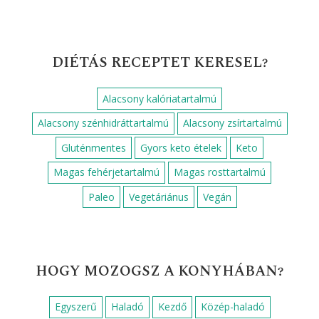
DIÉTÁS RECEPTET KERESEL?
Alacsony kalóriatartalmú
Alacsony szénhidráttartalmú
Alacsony zsírtartalmú
Gluténmentes
Gyors keto ételek
Keto
Magas fehérjetartalmú
Magas rosttartalmú
Paleo
Vegetáriánus
Vegán
HOGY MOZOGSZ A KONYHÁBAN?
Egyszerű
Haladó
Kezdő
Közép-haladó