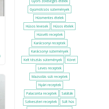
Gyors zöldséges ételek
Gyümölcsös sütemények
Húsmentes ételek
Húsos levesek
Húsos ételek
Húsvéti receptek
Karácsonyi receptek
Karácsonyi sütemények
i
Kelt tésztás sütemények
Köret
Leves receptek
Mazsolás süti receptek
Nyári receptek
Palacsinta receptek
Saláták
Szilveszteri receptek
Sült hús