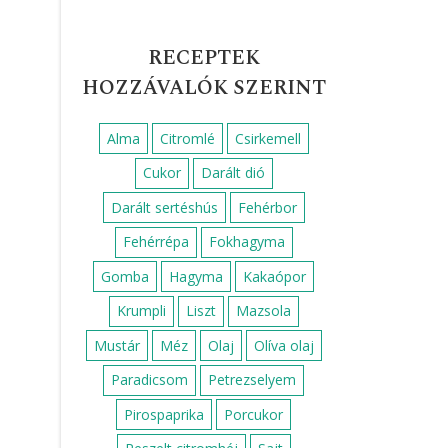
RECEPTEK
HOZZÁVALÓK SZERINT
Alma
Citromlé
Csirkemell
Cukor
Darált dió
Darált sertéshús
Fehérbor
Fehérrépa
Fokhagyma
Gomba
Hagyma
Kakaópor
Krumpli
Liszt
Mazsola
Mustár
Méz
Olaj
Olíva olaj
Paradicsom
Petrezselyem
Pirospaprika
Porcukor