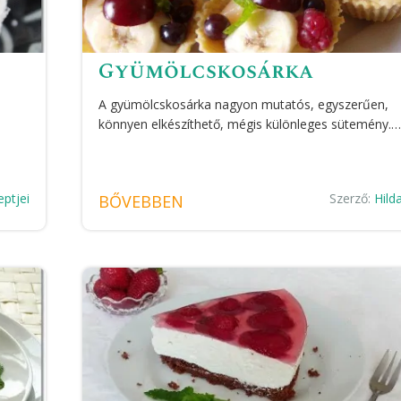
Gyümölcskosárka
A gyümölcskosárka nagyon mutatós, egyszerűen,
könnyen elkészíthető, mégis különleges sütemény.
eptjei
Szerző:
Hild
BŐVEBBEN