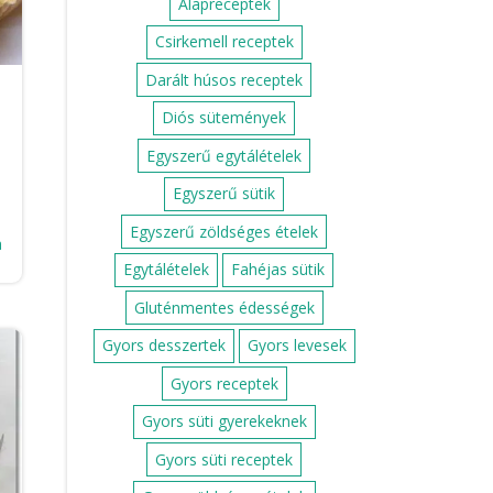
Alapreceptek
Csirkemell receptek
Darált húsos receptek
Diós sütemények
…
Egyszerű egytálételek
Egyszerű sütik
Egyszerű zöldséges ételek
a
Egytálételek
Fahéjas sütik
Gluténmentes édességek
Gyors desszertek
Gyors levesek
Gyors receptek
Gyors süti gyerekeknek
Gyors süti receptek