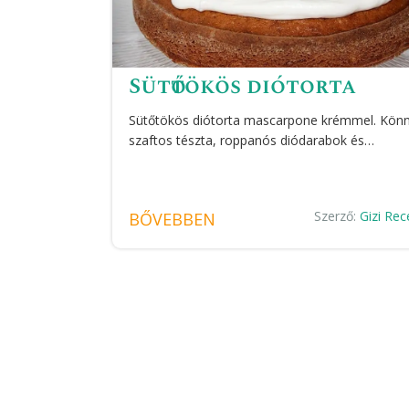
Sütőtökös diótorta
Sütőtökös diótorta mascarpone krémmel. Kön
szaftos tészta, roppanós diódarabok és…
Szerző:
Gizi Rec
BŐVEBBEN