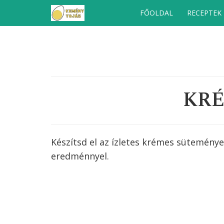
Kilépés
FŐOLDAL
RECEPTEK
a
tartalomba
KRÉ
Készítsd el az ízletes krémes süteménye
eredménnyel.