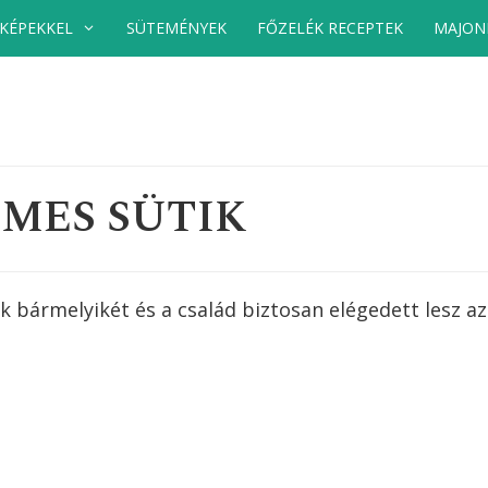
 KÉPEKKEL
SÜTEMÉNYEK
FŐZELÉK RECEPTEK
MAJON
MES SÜTIK
k bármelyikét és a család biztosan elégedett lesz az