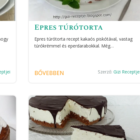
Epres túrótorta
hogy
Epres túrótorta recept kakaós piskótával, vastag
túrókrémmel és eperdarabokkal. Még…
eptjei
Szerző:
Gizi Receptje
BŐVEBBEN