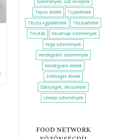
Sütemények, süti receptek
Tepsis ételek
Tojásételek
Tészta egytálételek
Tésztaételek
Tészták
Vasárnapi sütemények
Vega sütemények
Vendégváró sütemények
Vendégváró ételek
i
Zöldséges ételek
Édességek, desszertek
Ünnepi sütemények
FOOD NETWORK