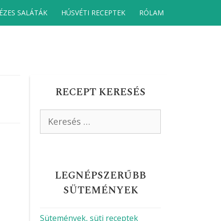
ÉZES SALÁTÁK
HÚSVÉTI RECEPTEK
RÓLAM
RECEPT KERESÉS
Keresés:
LEGNÉPSZERŰBB
SÜTEMÉNYEK
Sütemények, süti receptek