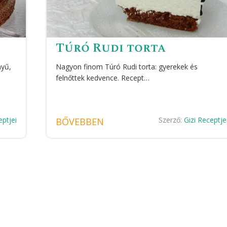
Túró Rudi torta
nyű,
Nagyon finom Túró Rudi torta: gyerekek és
felnőttek kedvence. Recept…
eptjei
Szerző:
Gizi Receptje
BŐVEBBEN