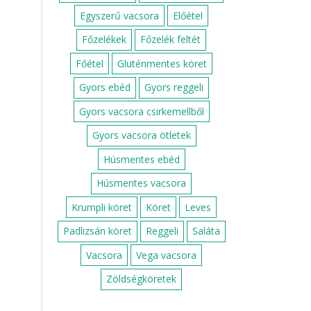
Egyszerű vacsora
Előétel
Főzelékek
Főzelék feltét
Főétel
Gluténmentes köret
Gyors ebéd
Gyors reggeli
Gyors vacsora csirkemellből
Gyors vacsora ötletek
Húsmentes ebéd
Húsmentes vacsora
Krumpli köret
Köret
Leves
Padlizsán köret
Reggeli
Saláta
Vacsora
Vega vacsora
Zöldségköretek