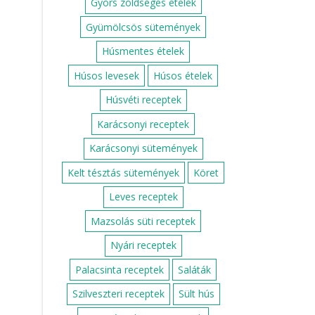
Gyors zöldséges ételek
Gyümölcsös sütemények
Húsmentes ételek
Húsos levesek
Húsos ételek
Húsvéti receptek
Karácsonyi receptek
Karácsonyi sütemények
Kelt tésztás sütemények
Köret
Leves receptek
Mazsolás süti receptek
Nyári receptek
Palacsinta receptek
Saláták
Szilveszteri receptek
Sült hús