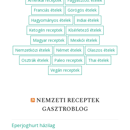
Amerikai receptek
Fagyasztott ételek
Franciás ételek
Görögös ételek
Hagyományos ételek
Indiai ételek
Ketogén receptek
Kísérletező ételek
Magyar receptek
Mexikói ételek
Nemzetközi ételek
Német ételek
Olaszos ételek
Osztrák ételek
Paleo receptek
Thai ételek
Vegán receptek
NEMZETI RECEPTEK
GASZTROBLOG
Eperjoghurt házilag