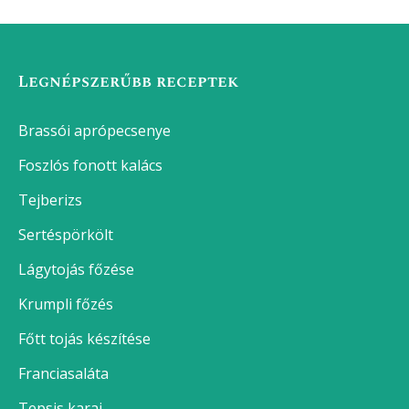
Legnépszerűbb receptek
Brassói aprópecsenye
Foszlós fonott kalács
Tejberizs
Sertéspörkölt
Lágytojás főzése
Krumpli főzés
Főtt tojás készítése
Franciasaláta
Tepsis karaj