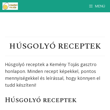
Kilépés
MENÜ
a
tartalomba
HÚSGOLYÓ RECEPTEK
Húsgolyó receptek a Kemény Tojás gasztro
honlapon. Minden recept képekkel, pontos
mennyiségekkel és leírással, hogy könnyen el
tudd készíteni!
Húsgolyó receptek