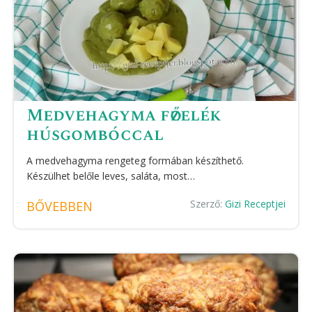
Medvehagyma főzelék
húsgombóccal
A medvehagyma rengeteg formában készíthető.
Készülhet belőle leves, saláta, most…
Szerző:
Gizi Receptjei
BŐVEBBEN