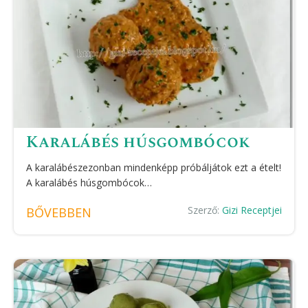
Karalábés húsgombócok
A karalábészezonban mindenképp próbáljátok ezt a ételt!
A karalábés húsgombócok…
Szerző:
Gizi Receptjei
BŐVEBBEN