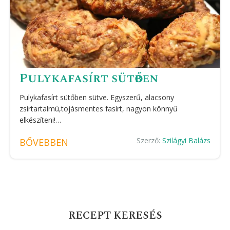
Pulykafasírt sütőben
Pulykafasírt sütőben sütve. Egyszerű, alacsony
zsírtartalmú,tojásmentes fasírt, nagyon könnyű
elkészíteni!…
Szerző:
Szilágyi Balázs
BŐVEBBEN
RECEPT KERESÉS