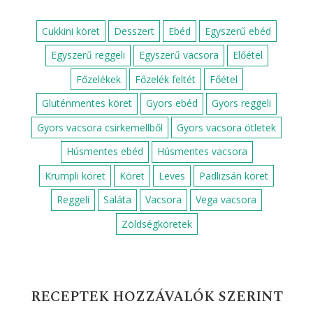
Cukkini köret
Desszert
Ebéd
Egyszerű ebéd
Egyszerű reggeli
Egyszerű vacsora
Előétel
Főzelékek
Főzelék feltét
Főétel
Gluténmentes köret
Gyors ebéd
Gyors reggeli
Gyors vacsora csirkemellből
Gyors vacsora ötletek
Húsmentes ebéd
Húsmentes vacsora
Krumpli köret
Köret
Leves
Padlizsán köret
Reggeli
Saláta
Vacsora
Vega vacsora
Zöldségköretek
RECEPTEK HOZZÁVALÓK SZERINT