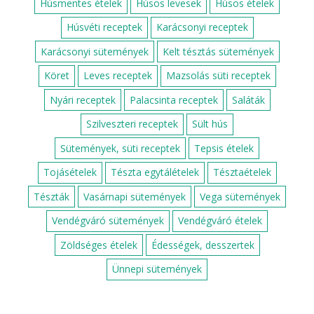
Húsmentes ételek
Húsos levesek
Húsos ételek
Húsvéti receptek
Karácsonyi receptek
Karácsonyi sütemények
Kelt tésztás sütemények
Köret
Leves receptek
Mazsolás süti receptek
Nyári receptek
Palacsinta receptek
Saláták
Szilveszteri receptek
Sült hús
Sütemények, süti receptek
Tepsis ételek
Tojásételek
Tészta egytálételek
Tésztaételek
Tészták
Vasárnapi sütemények
Vega sütemények
Vendégváró sütemények
Vendégváró ételek
Zöldséges ételek
Édességek, desszertek
Ünnepi sütemények