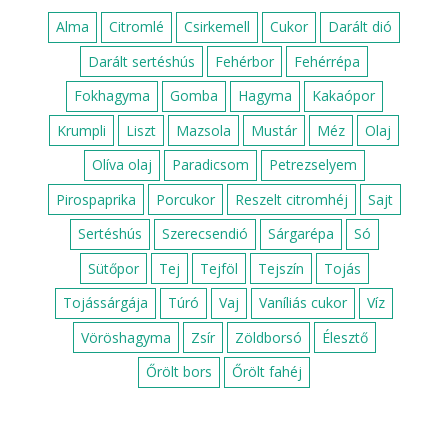
Alma
Citromlé
Csirkemell
Cukor
Darált dió
Darált sertéshús
Fehérbor
Fehérrépa
Fokhagyma
Gomba
Hagyma
Kakaópor
Krumpli
Liszt
Mazsola
Mustár
Méz
Olaj
Olíva olaj
Paradicsom
Petrezselyem
Pirospaprika
Porcukor
Reszelt citromhéj
Sajt
Sertéshús
Szerecsendió
Sárgarépa
Só
Sütőpor
Tej
Tejföl
Tejszín
Tojás
Tojássárgája
Túró
Vaj
Vaníliás cukor
Víz
Vöröshagyma
Zsír
Zöldborsó
Élesztő
Őrölt bors
Őrölt fahéj