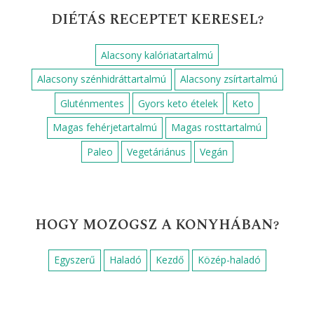
DIÉTÁS RECEPTET KERESEL?
Alacsony kalóriatartalmú
Alacsony szénhidráttartalmú
Alacsony zsírtartalmú
Gluténmentes
Gyors keto ételek
Keto
Magas fehérjetartalmú
Magas rosttartalmú
Paleo
Vegetáriánus
Vegán
HOGY MOZOGSZ A KONYHÁBAN?
Egyszerű
Haladó
Kezdő
Közép-haladó