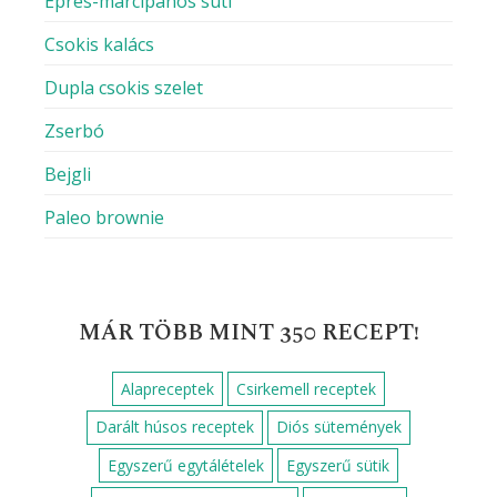
Epres-marcipános süti
Csokis kalács
Dupla csokis szelet
Zserbó
Bejgli
Paleo brownie
MÁR TÖBB MINT 350 RECEPT!
Alapreceptek
Csirkemell receptek
Darált húsos receptek
Diós sütemények
Egyszerű egytálételek
Egyszerű sütik