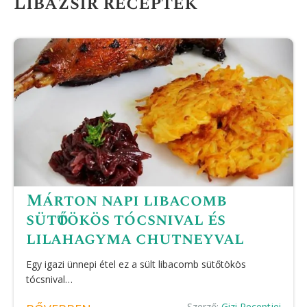
Libazsír receptek
Márton napi libacomb
sütőtökös tócsnival és
lilahagyma chutneyval
Egy igazi ünnepi étel ez a sült libacomb sütőtökös
tócsnival…
Szerző:
Gizi Receptjei