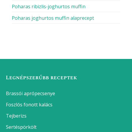
Poharas ribizlis-joghurtos muffin
Poharas joghurtos muffin alaprecept
Legnépszerűbb receptek
Brassói aprópecsenye
Foszlós fonott kalács
Tejberizs
Sertéspörkölt