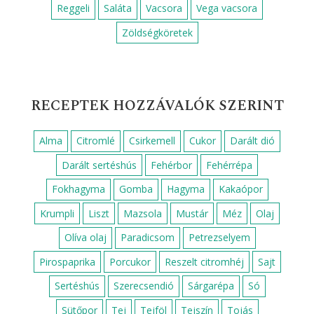
Reggeli
Saláta
Vacsora
Vega vacsora
Zöldségköretek
RECEPTEK HOZZÁVALÓK SZERINT
Alma
Citromlé
Csirkemell
Cukor
Darált dió
Darált sertéshús
Fehérbor
Fehérrépa
Fokhagyma
Gomba
Hagyma
Kakaópor
Krumpli
Liszt
Mazsola
Mustár
Méz
Olaj
Olíva olaj
Paradicsom
Petrezselyem
Pirospaprika
Porcukor
Reszelt citromhéj
Sajt
Sertéshús
Szerecsendió
Sárgarépa
Só
Sütőpor
Tej
Tejföl
Tejszín
Tojás