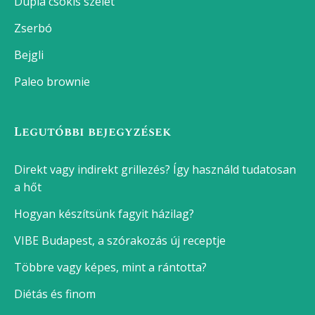
Dupla csokis szelet
Zserbó
Bejgli
Paleo brownie
Legutóbbi bejegyzések
Direkt vagy indirekt grillezés? Így használd tudatosan
a hőt
Hogyan készítsünk fagyit házilag?
VIBE Budapest, a szórakozás új receptje
Többre vagy képes, mint a rántotta?
Diétás és finom