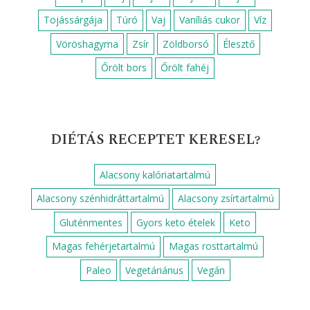
Tojássárgája
Túró
Vaj
Vaníliás cukor
Víz
Vöröshagyma
Zsír
Zöldborsó
Élesztő
Őrölt bors
Őrölt fahéj
DIÉTÁS RECEPTET KERESEL?
Alacsony kalóriatartalmú
Alacsony szénhidráttartalmú
Alacsony zsírtartalmú
Gluténmentes
Gyors keto ételek
Keto
Magas fehérjetartalmú
Magas rosttartalmú
Paleo
Vegetáriánus
Vegán