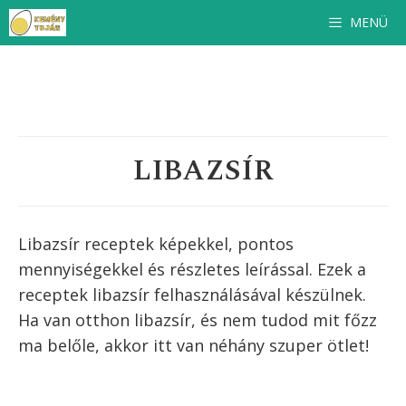
Kilépés
MENÜ
a
tartalomba
LIBAZSÍR
Libazsír receptek képekkel, pontos
mennyiségekkel és részletes leírással. Ezek a
receptek
libazsír
felhasználásával készülnek.
Ha van otthon
libazsír
, és nem tudod mit főzz
ma belőle, akkor itt van néhány szuper ötlet!