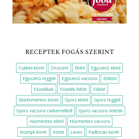
RECEPTEK FOGÁS SZERINT
Cukkini köret
Desszert
Ebéd
Egyszerű ebéd
Egyszerű reggeli
Egyszerű vacsora
Előétel
Főzelékek
Főzelék feltét
Főétel
Gluténmentes köret
Gyors ebéd
Gyors reggeli
Gyors vacsora csirkemellből
Gyors vacsora ötletek
Húsmentes ebéd
Húsmentes vacsora
Krumpli köret
Köret
Leves
Padlizsán köret