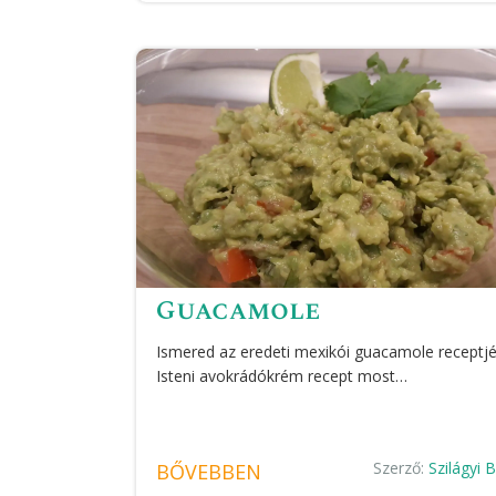
Guacamole
Ismered az eredeti mexikói guacamole receptjé
Isteni avokrádókrém recept most…
Szerző:
Szilágyi 
BŐVEBBEN