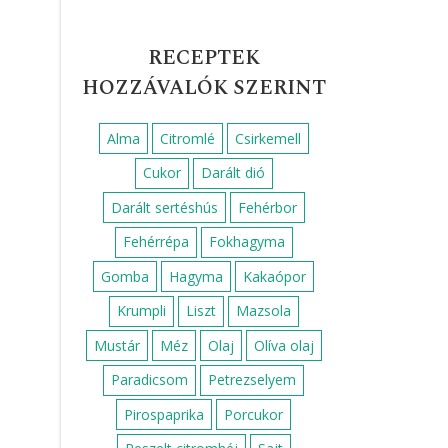
RECEPTEK
HOZZÁVALÓK SZERINT
Alma
Citromlé
Csirkemell
Cukor
Darált dió
Darált sertéshús
Fehérbor
Fehérrépa
Fokhagyma
Gomba
Hagyma
Kakaópor
Krumpli
Liszt
Mazsola
Mustár
Méz
Olaj
Olíva olaj
Paradicsom
Petrezselyem
Pirospaprika
Porcukor