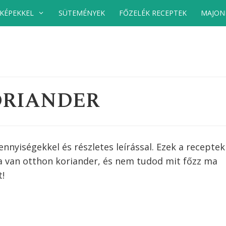
 KÉPEKKEL
SÜTEMÉNYEK
FŐZELÉK RECEPTEK
MAJON
ORIANDER
nyiségekkel és részletes leírással. Ezek a receptek
Ha van otthon
koriander
, és nem tudod mit főzz ma
t!