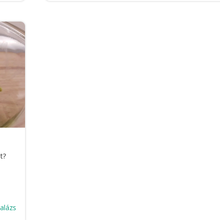
t?
Balázs