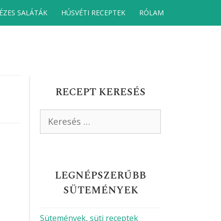
ÉZES SALÁTÁK
HÚSVÉTI RECEPTEK
RÓLAM
RECEPT KERESÉS
Keresés:
LEGNÉPSZERŰBB
SÜTEMÉNYEK
Sütemények, süti receptek