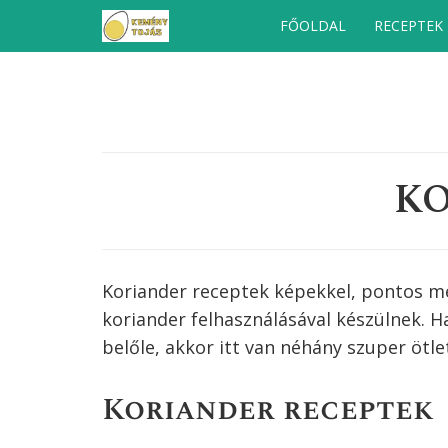
Kilépés
FŐOLDAL
RECEPTEK
a
tartalomba
K
Koriander receptek képekkel, pontos men
koriander
felhasználásával készülnek. 
belőle, akkor itt van néhány szuper ötle
Koriander receptek