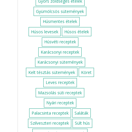
Gyors zöldséges ételek
Gyümölcsös sütemények
Húsmentes ételek
Húsos levesek
Húsos ételek
Húsvéti receptek
Karácsonyi receptek
Karácsonyi sütemények
Kelt tésztás sütemények
Köret
Leves receptek
Mazsolás süti receptek
Nyári receptek
Palacsinta receptek
Saláták
Szilveszteri receptek
Sült hús