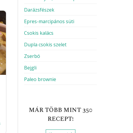
Darázsfészek
Epres-marcipános süti
Csokis kalács
Dupla csokis szelet
Zserbó
Bejgli
Paleo brownie
MÁR TÖBB MINT 350
RECEPT!
s