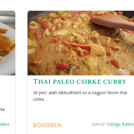
Thai paleo csirke curry
30 perc alatt elkészíthető ez a nagyon finom thai
csirke…
rke
Balázs
Szerző:
Szilágyi Baláz
BŐVEBBEN