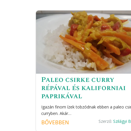
Paleo csirke curry
répával és kaliforniai
paprikával
Igazán finom ízek tobzódnak ebben a paleo csi
curryben. Akár…
Szerző:
Szilágyi 
BŐVEBBEN