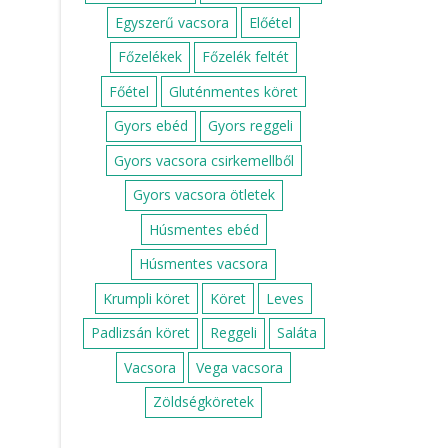
Egyszerű vacsora
Előétel
Főzelékek
Főzelék feltét
Főétel
Gluténmentes köret
Gyors ebéd
Gyors reggeli
Gyors vacsora csirkemellből
Gyors vacsora ötletek
Húsmentes ebéd
Húsmentes vacsora
Krumpli köret
Köret
Leves
Padlizsán köret
Reggeli
Saláta
Vacsora
Vega vacsora
Zöldségköretek